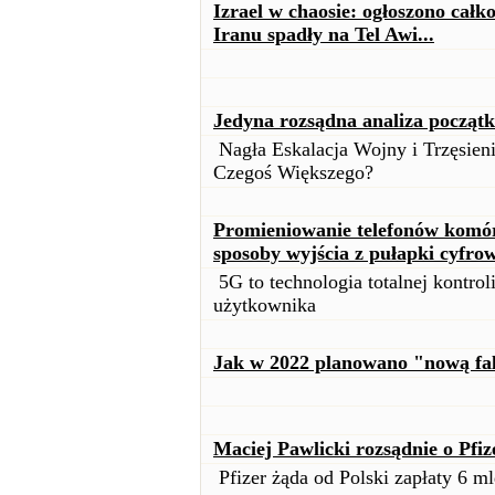
Izrael w chaosie: ogłoszono całk
Iranu spadły na Tel Awi...
Jedyna rozsądna analiza począt
Nagła Eskalacja Wojny i Trzęsien
Czegoś Większego?
Promieniowanie telefonów komór
sposoby wyjścia z pułapki cyfro
5G to technologia totalnej kontroli
użytkownika
Jak w 2022 planowano "nową fa
Maciej Pawlicki rozsądnie o Pfiz
Pfizer żąda od Polski zapłaty 6 ml