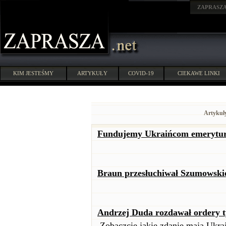
ZAPRASZ
KIM JESTEŚMY
ARTYKUŁY
COVID-19
CIEKAWE LINKI
Artykuł
Fundujemy Ukraińcom emerytury
Braun przesłuchiwał Szumowski
Andrzej Duda rozdawał ordery t
Zobaczcie jakie zdanie mają Ukra