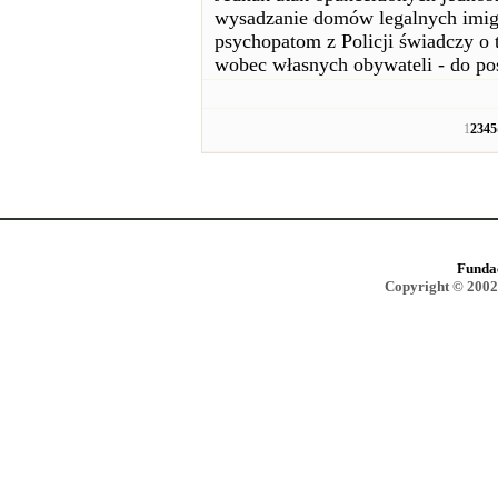
wysadzanie domów legalnych imigr
psychopatom z Policji świadczy o 
wobec własnych obywateli - do po
1
2
3
4
5
Funda
Copyright © 2002