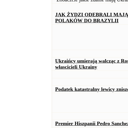
JAK ŻYDZI ODEBRALI MAJĄT
POLAKÓW DO BRAZYLII
Ukraińcy umierają walcząc z Ro
włascicieli Ukrainy
Podatek katastralny lewicy znis
Premier Hiszpanii Pedro Sanche