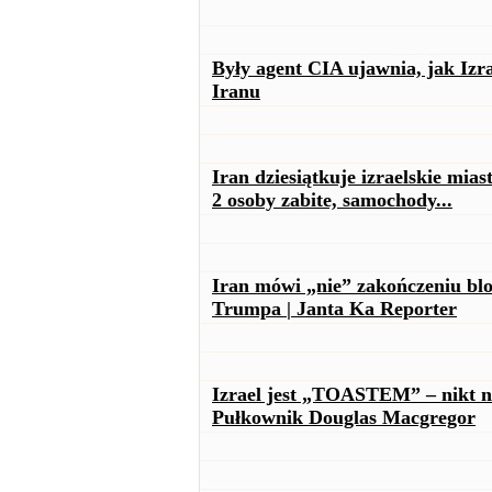
Były agent CIA ujawnia, jak Iz
Iranu
Iran dziesiątkuje izraelskie mi
2 osoby zabite, samochody...
Iran mówi „nie” zakończeniu bl
Trumpa | Janta Ka Reporter
Izrael jest „TOASTEM” – nikt ni
Pułkownik Douglas Macgregor