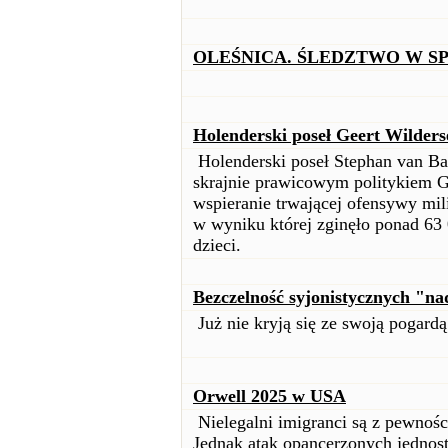
OLEŚNICA. ŚLEDZTWO W S
Holenderski poseł Geert Wilder
Holenderski poseł Stephan van Baa
skrajnie prawicowym politykiem G
wspieranie trwającej ofensywy mili
w wyniku której zginęło ponad 63 
dzieci.
Bezczelność syjonistycznych "na
Już nie kryją się ze swoją pogardą
Orwell 2025 w USA
Nielegalni imigranci są z pewno
Jednak atak opancerzonych jednost