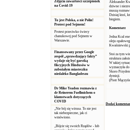
Zdjęcia zawartości szczepionek
Aleksander Kwa
na Covid-19
dziwne i niezr
muszą rozmawia
Dzisiaj ktoś, k
biegiem.
Tu jest Polska, a nie Polin!
Protest pod Sejmem!
Komentarz
Protest przeciwko świecy
chanukowej pod Sejmem w
Jedna Kcal ene
Warszawie.
oleju opałoweg
Kwaśniewski po
Finansowany przez Google
Stoi za tym wi
zespół „sprawdzający fakty”
struktura zało
wydaje się być garstką
W takiej sytua
fikcyjnych Hindusów w
wyznaczyła do l
zubożałym miasteczku
Skoro Przydent
niedaleko Bangladeszu
dymisji.
(Piotr Mączyńs
Dr Mike Yeadon rozmawia z
dr Reinerem Fuellmichem o
kłamstwach dotyczących
COVID
Dodaj komentar
„Nie bój się wirusa. To nie jest
tak niebezpieczne, jak ci
wmówiono.
„Bójcie się swoich Rządów - lub