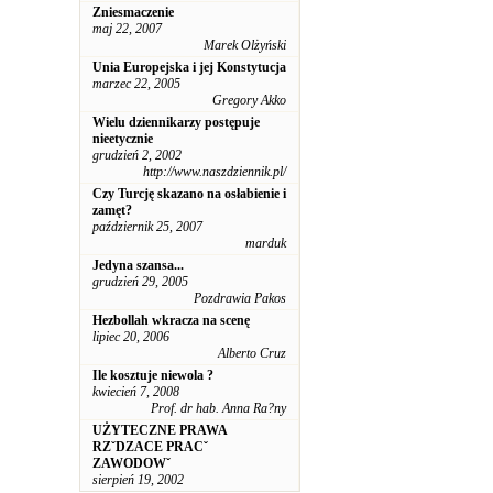
Zniesmaczenie
maj 22, 2007
Marek Olżyński
Unia Europejska i jej Konstytucja
marzec 22, 2005
Gregory Akko
Wielu dziennikarzy postępuje
nieetycznie
grudzień 2, 2002
http://www.naszdziennik.pl/
Czy Turcję skazano na osłabienie i
zamęt?
październik 25, 2007
marduk
Jedyna szansa...
grudzień 29, 2005
Pozdrawia Pakos
Hezbollah wkracza na scenę
lipiec 20, 2006
Alberto Cruz
Ile kosztuje niewola ?
kwiecień 7, 2008
Prof. dr hab. Anna Ra?ny
UŻYTECZNE PRAWA
RZˇDZACE PRACˇ
ZAWODOWˇ
sierpień 19, 2002