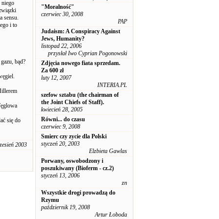
 niego
"Moralność"
związki
czerwiec 30, 2008
a sensu.
PAP
ego i to
Judaism: A Conspiracy Against
Jews, Humanity?
listopad 22, 2006
przysłał Iwo Cyprian Pogonowski
 gazu, bąd?
Zdjęcia nowego fiata sprzedam.
Za 600 zł
węgiel.
luty 12, 2007
INTERIA.PL
illerem
szefow sztabu (the chairman of
the Joint Chiefs of Staff).
 Węglowa
kwiecień 28, 2005
Równi... do czasu
ać się do
czerwiec 9, 2008
Smierc czy zycie dla Polski
styczeń 20, 2003
zesień 2003
Elzbieta Gawlas
Porwany, oswobodzony i
poszukiwany (Bioferm - cz.2)
styczeń 13, 2006
zn
Wszystkie drogi prowadzą do
Rzymu
październik 19, 2008
Artur Łoboda