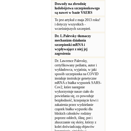
Dowody na zbrodnię
ludobójstwa szczepionkowego
są nawet w bazie VAERS
To jest artykuł z maja 2013 roku!
i dotyczy wszystkich -
wcześniejszych szczepień.
Dr. L.Palevsky tłumaczy
mechanizm działania
szczepionki mRNA i
wypływające z niej jej
zagrożenia
Dr. Lawrence Palevsky,
certyfikowany pediatra, autor i
wykładowca, wyjaśnia, w jaki
sposób szczepionka na COVID
instaluje instrukcje genetyczne
mRNA z białka wypustek SARS-
Cov2, które następnie
wykorzystuje nasze ciało do
powielania się, co powoduje
bezpłodność, krzepnięcie krwi i
zakażenia przez wydzielanie
cząstek białka wypustki dla
bliskich członków rodziny
poprzez oddech, ślinę, pot i
złuszczanie się skóry, którzy z
kolei doświadczają objawów