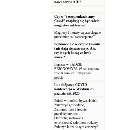
nowa forma AIDS
Czy w “szczepionkach anty-
Covid” znajdują się hydrożele
magneto-reaktywne?
Magnesy i monety są przyciągane
przez miejsca “zaszczepienia”
Sędziowie nie wierzą w kowida
i nie dają się zastraszyć. Ale,
czy innych karzą za brak
maski?
Impreza w SĄDZIE
REJONOWYM. W sali rozpraw
zrobili bankiet. Przyjechała
policja
Ludobójstwo COVID-
konferencja w Wiedniu 23
październik 2020
Znieść wolności obywatelskich,
Zniszczyć gospodarki,
Zamknąć małe i średnie
przedsiębiorstwa,
Oddzielić, izolować i
terroryzować członków rodziny,
Zubożyć ludzi, w tym zniszczyć