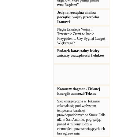
organów, które panują ponad
tymi Rządami”.
Jedyna rozsądna analiza
początku wojny przeciwko
Iranowi
Nagła Eskalacja Wojny i
Trzęsienie Ziemi w Iranie.
Przypadek… Czy Sygnał Czegoś
Większego?
Podatek katastralny lewicy
zniszczy oszczędności Polaków
Komuszy dogmat «Zielonej
Energii» zamroził Teksas
Sieć energetyczna w Teksasie
załamała się pod wpływem
temperatur bardziej
prawdopodobnych w Sioux Falls
niż w San Antonio, pogrążając
ponad 4 miliony ludzi w
ciemności i pozostawiających ich
bez ogrzewania