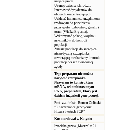
miejsca pracy,
Usunąć dzieci z ich rodzin,
Internować dysydentów do
obozach koncentracyjnych,
Udzielać immunitetu urzędnikom
rządowym do popełnienia
przestępstw: zabójstwo, gwałtu i
tortur (Wielka Brytania),
Wykorzystać policję, wojsko i
najemników do kontroli
populacji,
Zmusić populacje do szczepień
niemedyczną szczepionką
zawierającą mechanizmy kontroli
populacji bez ich świadomej
zgody
Tego preparatu nie można
nazywać szczepionką.
Nazywam to konstruktem
mRNA, rekombinowanym
RNA, preparatem, który jest
dziełem inżynierii genetycznej.
Prof. zw. dr hab. Roman Zieliński
“O szczepionce genetycznej
Pfizera i testach PCR”
Kto mordował w Katyniu
Izraelska gazeta „Maariv” z 21