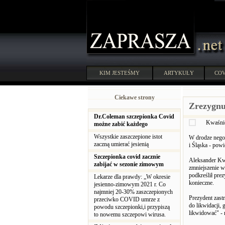
KIM JESTEŚMY
ARTYKUŁY
COV
Ciekawe strony
Zrezygnu
Dr.Coleman szczepionka Covid
Kwaśnie
możne zabić każdego
Wszystkie zaszczepione istot
W drodze nego
zaczną umierać jesienią
i Śląska - pow
Szczepionka covid zacznie
Aleksander Kwa
zabijać w sezonie zimowym
zmniejszenie w
podkreślił prez
Lekarze dla prawdy: „W okresie
konieczne.
jesienno-zimowym 2021 r. Co
najmniej 20-30% zaszczepionych
Prezydent zast
przeciwko COVID umrze z
do likwidacji, 
powodu szczepionki,i przypiszą
likwidować" - 
to nowemu szczepowi wirusa.