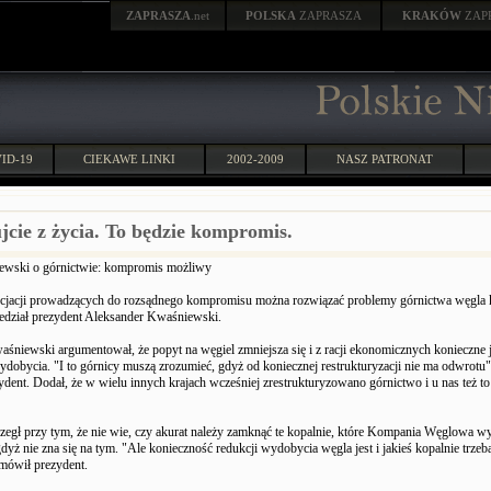
ZAPRASZA
.net
POLSKA
ZAPRASZA
KRAKÓW
ZAP
ID-19
CIEKAWE LINKI
2002-2009
NASZ PATRONAT
jcie z życia. To będzie kompromis.
wski o górnictwie: kompromis możliwy
cjacji prowadzących do rozsądnego kompromisu można rozwiązać problemy górnictwa węgla
iedział prezydent Aleksander Kwaśniewski.
śniewski argumentował, że popyt na węgiel zmniejsza się i z racji ekonomicznych konieczne j
ydobycia. "I to górnicy muszą zrozumieć, gdyż od koniecznej restrukturyzacji nie ma odwrotu"
ydent. Dodał, że w wielu innych krajach wcześniej zrestrukturyzowano górnictwo i u nas też to 
rzegł przy tym, że nie wie, czy akurat należy zamknąć te kopalnie, które Kompania Węglowa w
gdyż nie zna się na tym. "Ale konieczność redukcji wydobycia węgla jest i jakieś kopalnie trzeb
mówił prezydent.