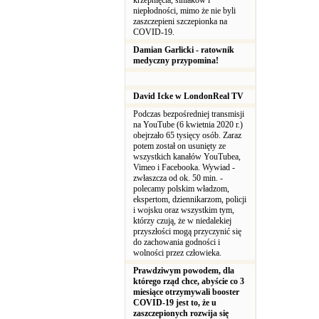
krzepnięcia, siniaków i
niepłodności, mimo że nie byli
zaszczepieni szczepionka na
COVID-19.
Damian Garlicki - ratownik
medyczny przypomina!
David Icke w LondonReal TV
Podczas bezpośredniej transmisji
na YouTube (6 kwietnia 2020 r.)
obejrzało 65 tysięcy osób. Zaraz
potem został on usunięty ze
wszystkich kanałów YouTubea,
Vimeo i Facebooka. Wywiad -
zwłaszcza od ok. 50 min. -
polecamy polskim władzom,
ekspertom, dziennikarzom, policji
i wojsku oraz wszystkim tym,
którzy czują, że w niedalekiej
przyszłości mogą przyczynić się
do zachowania godności i
wolności przez człowieka.
Prawdziwym powodem, dla
którego rząd chce, abyście co 3
miesiące otrzymywali booster
COVID-19 jest to, że u
zaszczepionych rozwija się