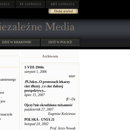
RASZA
TV
ZAPRASZA
ART
ZAPRASZA
Dodaj artykuł
DZIŚ W KRAKOWIE
DZIŚ W POLSCE
Archiwum
1-VIII-1944r.
sierpień 1, 2006
tatar
 kamiennego
.Pl.Jokes..O protestach lekarzy
ciut dluzej ..i z ciut dalszej
perspektywy...
est
lipiec 15, 2007
 -
fF>Dz
jest
Ojczy?nie-skradziona tożsamość
październik 27, 2007
Eugenisz Kościesza
yznaczyła
a
POLSKA - UNIA 21
listopad 24, 2002
Prof. Jerzy Nowak