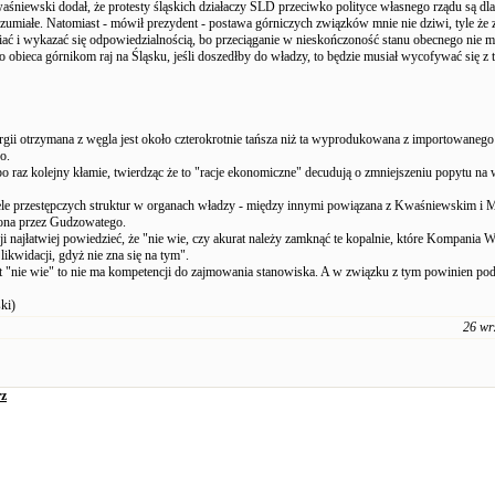
śniewski dodał, że protesty śląskich działaczy SLD przeciwko polityce własnego rządu są dla
ozumiałe. Natomiast - mówił prezydent - postawa górniczych związków mnie nie dziwi, tyle że 
ć i wykazać się odpowiedzialnością, bo przeciąganie w nieskończoność stanu obecnego nie m
to obieca górnikom raj na Śląsku, jeśli doszedłby do władzy, to będzie musiał wycofywać się z t
rgii otrzymana z węgla jest około czterokrotnie tańsza niż ta wyprodukowana z importowanego
o.
 raz kolejny kłamie, twierdząc że to "racje ekonomiczne" decudują o zmniejszeniu popytu na 
ele przestępczych struktur w organach władzy - między innymi powiązana z Kwaśniewskim i M
żona przez Gudzowatego.
cji najłatwiej powiedzieć, że "nie wie, czy akurat należy zamknąć te kopalnie, które Kompania
ikwidacji, gdyż nie zna się na tym".
 "nie wie" to nie ma kompetencji do zajmowania stanowiska. A w związku z tym powinien pod
ki)
26 wr
z