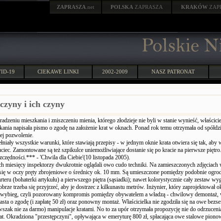
ZAPRASZA
.net
POLSKA
ZAPRASZA
KRAKÓW
ZAP
ID-19
CIEKAWE LINKI
2002-2009
NASZ PATRONAT
czyny i ich czyny
radzeniu mieszkania i zniszczeniu mienia, którego złodzieje nie byli w stanie wynieść, właścici
kania napisała pismo o zgodę na założenie krat w oknach. Ponad rok temu otrzymała od spółdzi
ej pozwolenie.
łniały wszystkie warunki, które stawiają przepisy - w jednym oknie krata otwiera się tak, aby 
ciec. Zamontowane są też szpikulce uniemożliwiające dostanie się po kracie na pierwsze piętro.
zczędności.*** - 'Chwila dla Ciebie'(10 listopada 2005).
ch miesięcy inspektorzy dwukrotnie oglądali owo cudo techniki. Na zamieszczonych zdjęciach
 się w oczy pręty zbrojeniowe o średnicy ok. 10 mm. Są umieszczone pomiędzy podobnie ogr
rteru (bohaterki artykułu) a pierwszego piętra (sąsiadki); nawet kolorystycznie cały zestaw wy
brze trzeba się przyjrzeć, aby je dostrzec z kilkunastu metrów. Inżynier, który zaprojektował 
 wybieg, czyli pozorowany kompromis pomiędzy obywatelem a władzą - chwilowy demontaż, 
asta o zgodę (i zapłatę 50 zł) oraz ponowny montaż. Właścicielka nie zgodziła się na owe bez
szak nie za darmo) manipulacje kratami. No to za upór otrzymała propozycję nie do odrzucenia
krat. Okradziona "przestępczyni", opływająca w emeryturę 800 zł, spłacająca owe stalowe piono