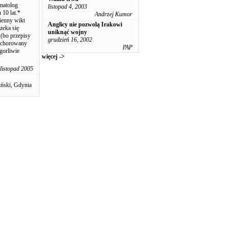
omatolog
listopad 4, 2003
 10 lat.*
Andrzej Kumor
zienny wikt
Anglicy nie pozwolą Irakowi
czeka się
uniknąć wojny
(bo przepisy
grudzień 16, 2002
 schorowany
PAP
gorliwie
więcej ->
listopad 2005
iński, Gdynia