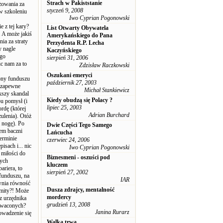
Strach w Pakiststanie
óżowania za
styczeń 9, 2008
 w szkoleniu
Iwo Cyprian Pogonowski
 z tej kary?
List Otwarty Obywatela
. A może jakiś
Amerykańskiego do Pana
a za straty
Perzydenta R.P. Lecha
y nagle
Kaczyńskiego
ego
sierpień 31, 2006
c nam za to
Zdzisław Raczkowski
Oszukani emeryci
rony funduszu
październik 27, 2003
; zapewne
Michał Stankiewicz
kszy skandal
Kiedy obudzą się Polacy ?
pu pomysł (i
lipiec 25, 2003
rdę (której
Adrian Burchard
ulenia). Otóż
 nogę). Po
Dwie Części Tego Samego
iem baczni
Lańcucha
terminie
czerwiec 24, 2006
isach i... nic
Iwo Cyprian Pogonowski
 miłości do
Biznesmeni - oszuści pod
nych
kluczem
ariera, to
sierpień 27, 2002
funduszu, na
IAR
ewnia równość
Dusza zdrajcy, mentalność
limity?! Może
mordercy
ez urzędnika
grudzień 13, 2008
nowaconych?
Janina Rurarz
owadzenie się
Walka trwa