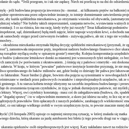
łanie do sądu. *Jeśli przegram, to i tak nie zapłacę. Niech mi przeliczą to na dni do odsiedzeni
 mylę - jeśli budowlana propozycja inwestora (tu - montaż... aż kilkunastu prętów na balkonie) n
godnie oprotestowana przez odpowiednie instancje, to istnieje domniemanie zatwierdzenia proje
zie, aby każda spółdzielnia mieszkaniowa, po otrzymaniu wniosku od obywatela, (automatyczni
ędniczej władzy? Nie byłoby takich nieporozumień, szarpania nerwów, wystawiania ważnych in
mitacji. I co za różnica, kto ma rację, kiedy tryby już ruszyły? Teraz kilkadziesiąt podmiotów 
 inspektorat, sąd, dziennikarze) będą mieli zajęcie, które napsuje wszystkim krwi, a dochodu 
Jak samochody stojące przed czerwonym światłem - zużywają paliwo, ale nic z tego nie wynika
mosfery...
 okradziona mieszkanka otrzymała błędną decyzję spółdzielni mieszkaniowej (przyznali, że 
rost"), zamontowała niepozorne pręty, inspektorat nadzoru budowlanego finansowo chce ukar
yną rozsądnie myślącą osobę w opisanym gronie!) emerytkę. Kolejna kompromitacja urzędnikó
ce budów (całoroczne letniskowe domki za miastem) jest wznoszonych tyleż nielegalnie, co bez
tych zamczysk (w porównaniu z okratowaniem...) śmieją się z państwa i emerytki - oni doskonal
ę załatwia. W kraju, w którym "poważne" państwowe instytucje kontrolne przyznają, że nie mo
liwa sprzedawanego do baków milionów aut, gdzie bodaj co dziesiąty litr paliwa jest fałszowan
a to fakturalnie. Nasze biedne (i głupie, bowiem oba pojęcia są synonimami w nowobogackich 
 ośmieszane w mediach przez paliwowych cwaniaków i nieprofesjonalnych urzędasów, tak ze s
 i gminnego. A tu starsza kobieta testuje idiotyzmy na szczeblu inspektora budowlanego i prezes
 daje do zrozumienia tysiącom czytelników, że żyją w jednak durniejszym państwie, niż myśleli 
lektury. Więcej, owi czytelnicy konstatują - masz coś do zalegalizowania (budowa, cło, spadek)
 ale "dogadaj sprawę" i to w odpowiednim momencie, a skoro już idziesz na udry, to licz się z
ądrzejszych prawników firm opłacanych z naszych podatków, zarabiających wielokrotność emer
zić, co oni takiego wielkiego zrobili w swym urzędniczym życiu, to pewnie znacznie mniej dal
.
tycki' (16 listopada 2005) opisuje co najmniej niezręczną sytuację, w której znalazła się matka
wnego dziecka, którą ukarano za jazdę autobusem bez biletu (z tego powodu drugi raz w ciągu 
ukarania opiekunów osób niepełnosprawnych jest więcej. Kary nakładano nawet na rodziców 