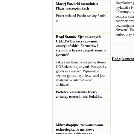
Najmłodsza g
Maciej Pawlicki rozsądnie o
wyłudził z N
Pfizer i szczepionkach
Policzmy - i
Pfizer żąda od Polski zapłaty 6 mld
dentysty (oka
zł!
naprawy prot
pozwalają na
obywatel. Pa
dłubać przy 
Rząd Stanów Zjednoczonych
CELOWO niszczy żywność
amerykańskich Farmerów i
stymuluje kryzys zaopatrzenia w
żywność
Dodaj koment
Jakiś czas temu na oficjalnej stronie
ONZ ukazał się artykuł "Korzyści z
głodu na świecie". Wprawdzie
szybko go usunięto, lecz nadal jest
dostępny w internetowych
archiwach
Podatek katastralny lewicy
zniszczy oszczędności Polaków
Mikroskopijne, zaawansowane
technologicznie metalowe