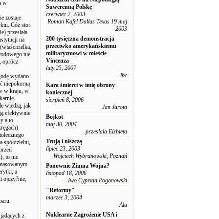
a w
Suwerenną Polskę
czerwiec 2, 2003
ie zostaje
Roman Kafel Dallas Texas 19 maj
ktu. Cóż stoi
2003
e) przesłała
200 tysięczna demonstracja
stytucji na
przeciwko amerykańskiemu
(właścicielka,
militaryzmowi w mieście
narodowego nie
Vincenza
, oprócz
luty 25, 2007
lbc
zgodę wydano
ać niepokorną
Kara śmierci w imię obrony
w w kraju, w
koniecznej
karnie.
sierpień 8, 2006
e wiedzą, jak
Jan Jarota
gą efektywnie
Bojkot
y a to
maj 30, 2004
kręgach)
przeslala Elzbieta
tołecznego
Trują i niszczą
a spółdzielni,
lipiec 23, 2003
przed
Wojciech Wybranowski, Poznań
, to nie
e zmasowanym
Ponownie Zimna Wojna?
ytki, a
listopad 18, 2006
i ojczy?nie,
Iwo Cyprian Pogonowski
"Reformy"
marzec 3, 2004
paru
Ala
Nuklearne Zagrożenie USA i
jadących z