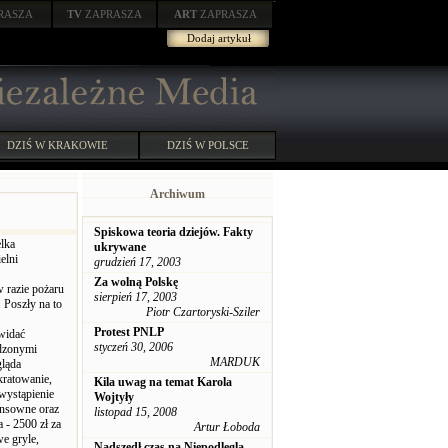
RASZA
TV
ZAPRASZA
ART
ZAPRASZA
Dodaj artykuł
DZIŚ W KRAKOWIE
DZIŚ W POLSCE
Archiwum
Spiskowa teoria dziejów. Fakty
elka
ukrywane
elni
grudzień 17, 2003
Za wolną Polskę
w razie pożaru
sierpień 17, 2003
 Poszły na to
Piotr Czartoryski-Sziler
Protest PNLP
 widać
styczeń 30, 2006
odzonymi
MARDUK
gląda
okratowanie,
Kila uwag na temat Karola
wystąpienie
Wojtyły
sensowne oraz
listopad 15, 2008
 - 2500 zł za
Artur Łoboda
we gryle,
Nadszedł czas na Niepodleglą