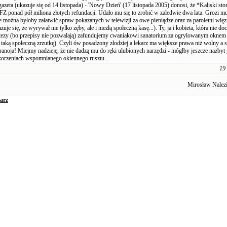
azeta (ukazuje się od 14 listopada) - 'Nowy Dzień' (17 listopada 2005) donosi, że *Kaliski st
FZ ponad pół miliona złotych refundacji. Udało mu się to zrobić w zaledwie dwa lata. Grozi mu
le można byłoby załatwić spraw pokazanych w telewizji za owe pieniądze oraz za paroletni wię
zuje się, że wyrywał nie tylko zęby, ale i niezłą społeczną kasę...). Ty, ja i kobieta, która nie do
ezy (bo przepisy nie pozwalają) zafundujemy cwaniakowi sanatorium za ogrylowanym oknem 
 taką społeczną zrzutkę). Czyli ów posadzony złodziej a lekarz ma większe prawa niż wolny a
ranoja! Miejmy nadzieję, że nie dadzą mu do ręki ulubionych narzędzi - mógłby jeszcze nazbyt 
korzeniach wspomnianego okiennego rusztu...
19 
Mirosław Nalez
arz