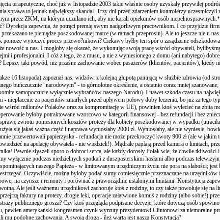
ajęcia terapeutyczne, choć już w listopadzie 2003 takie właśnie osoby uzyskały przywilej podr
nia sprawa to jednak największy skandal. Trzy dni przed zdarzeniem kontrolerzy uczestniczyli
ym przez ZKM, na którym uczulano ich, aby nie karali opiekunów osób niepełnosprawnych.*
ać? Dyrekcja zapewnia, że potrąci premię swym nadgorliwym pracownikom. I co przyjdzie firmie
 przekazano te pieniądze poszkodowanej matce (w ramach przeprosin). Ale to jeszcze nie u nas
k pomoże wytoczyć proces przewo?nikowi? Ciekawy byłby ten spór o zasądzenie odszkodowani
że nowość u nas. I mogłoby się okazać, że wykonując swoją pracę wśród obywateli, bylibyśm
ejmi i profesjonalni. I cóż z tego, że z musu, a nie z wyniesionego z domu (ani nabytego) dobr
Lepszy taki powód, niż przaśne zachowanie wobec pasażerów (klientów, pacjentów), kiedy ni
(także 16 listopada) zapoznał nas, widzów, z kolejną głupotą panującą w służbie zdrowia (od st
nego buńczucznie "narodowym" - to górnolotne określenie, a ostatnio coraz mniej szanowane
komite samopoczucie wyłącznie wybrańców naszego Narodu). I nawet szkoda czasu na najwię
dni - niepłacenie za pacjentów zmarłych przed upływem połowy doby leczenia, bo już za tego ty
ie wśród milionów Polaków oraz za kompromitację w UE), powinien ktoś wylecieć na zbitą mo
operowanie byłoby potraktowane wzorcowo w kategorii finansowej - bez refundacji i bez zniecz
prawę zwrotu poniesionych kosztów protezy dla kobiety poszkodowanej w wypadku (utraciła
 zużyła się jakaś ważna część i naprawa wyniosłaby 2000 zł. Wyniosłaby, ale nie wyniesie, bow
rannie przewertowali papierzyska - refundacja nie może przekroczyć kwoty 900 zł (ale w jakim 
iedzieć na apelację obywatela - nie wiedzieli!). Mądrale paplają przed kamerą o limitach, przep
nika! Pewnie słyszeli sporo o dobroci serca, ale każdy dorosły Polak wie, że chwile tkliwości i
my wyłącznie podczas niedzielnych spotkań z duszpasterskimi hasłami albo podczas telewizyj
spominających naszego Papieża - w limitowanym urzędniczym życiu nie pora na słabości; jest b
rzestrzegać. Oczywiście, można byłoby podać sumy comiesięcznie przeznaczane na urzędników 
bowe, na czynsze i remonty i porównać z praworządnie ustalonymi limitami. Konstytucja zap
owotną. Ale jeśli ważnemu urzędnikowi zachoruje ktoś z rodziny, to czy także powołuje się na 
przejrzą faktury na protezy, drogie leki, operacje załatwione komuś z rodziny (albo sobie!) prz
 straży publicznego grosza? Czy ktoś przegląda podpisane decyzje, które dotyczą osób spowi
mu, pewien amerykański kongresmen czynił wyrzuty prezydentowi Clintonowi za niemoralne pr
ili mu podobne zachowania. A swoją drogą - ileż warta jest nasza Konstytucja?