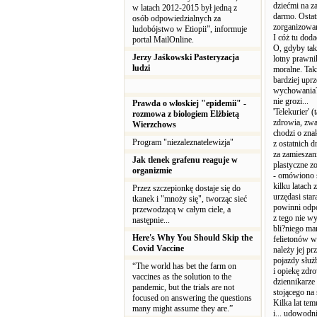
dziećmi na z
w latach 2012-2015 był jedną z
darmo. Ostat
osób odpowiedzialnych za
zorganizowan
ludobójstwo w Etiopii”, informuje
I cóż tu dod
portal MailOnline.
O, gdyby tak
Jerzy Jaśkowski Pasteryzacja
lotny prawni
ludzi
moralne. Tak
bardziej uprz
wychowania? 
nie grozi...
Prawda o włoskiej "epidemii" -
'Telekurier' 
rozmowa z biologiem Elżbietą
zdrowia, zwa
Wierzchows
chodzi o zna
Program "niezaleznatelewizja"
z ostatnich 
za zamieszan
Jak tlenek grafenu reaguje w
plastyczne z
organizmie
- omówiono s
kilku latach
Przez szczepionkę dostaje się do
urzędasi sta
tkanek i "mnoży się", tworząc sieć
powinni odpow
przewodzącą w całym ciele, a
z tego nie wy
następnie...
bli?niego ma
Here's Why You Should Skip the
felietonów w
Covid Vaccine
należy jej p
pojazdy służ
“The world has bet the farm on
i opiekę zdr
vaccines as the solution to the
dziennikarze 
pandemic, but the trials are not
stojącego na
focused on answering the questions
Kilka lat te
many might assume they are.”
i... udowodn