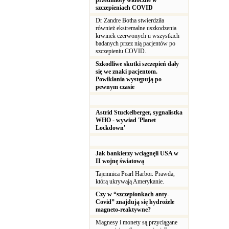
przedmioty widoczne w
szczepieniach COVID
Dr Zandre Botha stwierdziła
również ekstremalne uszkodzenia
krwinek czerwonych u wszystkich
badanych przez nią pacjentów po
szczepieniu COVID.
Szkodliwe skutki szczepień dały
się we znaki pacjentom.
Powikłania występują po
pewnym czasie
Astrid Stuckelberger, sygnalistka
WHO - wywiad 'Planet
Lockdown'
Jak bankierzy wciągnęli USA w
II wojnę światową
Tajemnica Pearl Harbor. Prawda,
którą ukrywają Amerykanie.
Czy w “szczepionkach anty-
Covid” znajdują się hydrożele
magneto-reaktywne?
Magnesy i monety są przyciągane