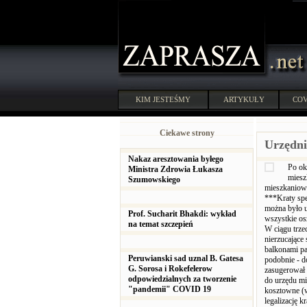
KIM JESTEŚMY
ARTYKUŁY
COV
Ciekawe strony
Urzędni
Nakaz aresztowania byłego
Po ok
Ministra Zdrowia Łukasza
miesz
Szumowskiego
mieszkaniow
***Kraty spe
można było u
Prof. Sucharit Bhakdi: wykład
wszystkie os
na temat szczepień
W ciągu trze
nierzucające
balkonami pa
Peruwianski sad uznal B. Gatesa
podobnie - do
G. Sorosa i Rokefelerow
zasugerował
odpowiedzialnych za tworzenie
do urzędu mi
"pandemii" COVID 19
kosztowne (w
legalizację 