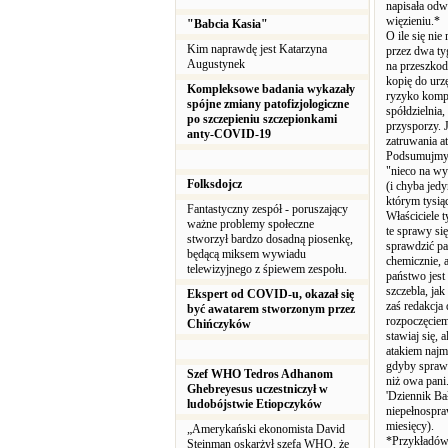
napisała odwo
więzieniu.*
"Babcia Kasia"
O ile się nie
Kim naprawdę jest Katarzyna
przez dwa ty
Augustynek
na przeszkod
kopię do urz
Kompleksowe badania wykazały
ryzyko kompro
spójne zmiany patofizjologiczne
spółdzielnia,
po szczepieniu szczepionkami
przysporzy. 
anty-COVID-19
zatruwania at
Podsumujmy -
"nieco na wy
Folksdojcz
(i chyba jed
którym tysią
Fantastyczny zespół - poruszający
Właściciele 
ważne problemy społeczne
te sprawy si
stworzył bardzo dosadną piosenkę,
sprawdzić pa
będącą miksem wywiadu
chemicznie, 
telewizyjnego z śpiewem zespołu.
państwo jest
szczebla, jak
Ekspert od COVID-u, okazał się
zaś redakcja
być awatarem stworzonym przez
rozpoczęciem 
Chińczyków
stawiaj się,
atakiem najm
gdyby sprawd
Szef WHO Tedros Adhanom
niż owa pani
Ghebreyesus uczestniczył w
'Dziennik Bał
ludobójstwie Etiopczyków
niepełnospra
miesięcy).
„Amerykański ekonomista David
*Przykładów 
Steinman oskarżył szefa WHO, że