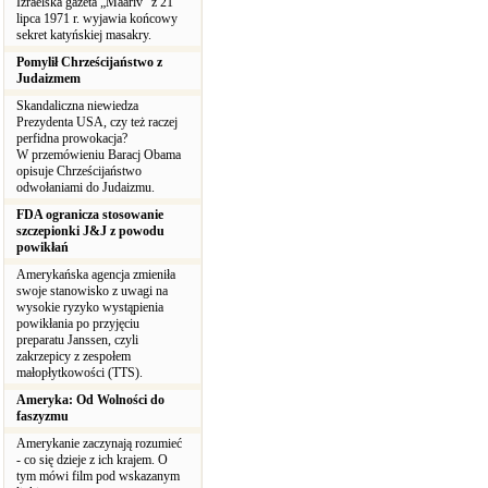
Izraelska gazeta „Maariv” z 21
lipca 1971 r. wyjawia końcowy
sekret katyńskiej masakry.
Pomylił Chrześcijaństwo z
Judaizmem
Skandaliczna niewiedza
Prezydenta USA, czy też raczej
perfidna prowokacja?
W przemówieniu Baracj Obama
opisuje Chrześcijaństwo
odwołaniami do Judaizmu.
FDA ogranicza stosowanie
szczepionki J&J z powodu
powikłań
Amerykańska agencja zmieniła
swoje stanowisko z uwagi na
wysokie ryzyko wystąpienia
powikłania po przyjęciu
preparatu Janssen, czyli
zakrzepicy z zespołem
małopłytkowości (TTS).
Ameryka: Od Wolności do
faszyzmu
Amerykanie zaczynają rozumieć
- co się dzieje z ich krajem. O
tym mówi film pod wskazanym