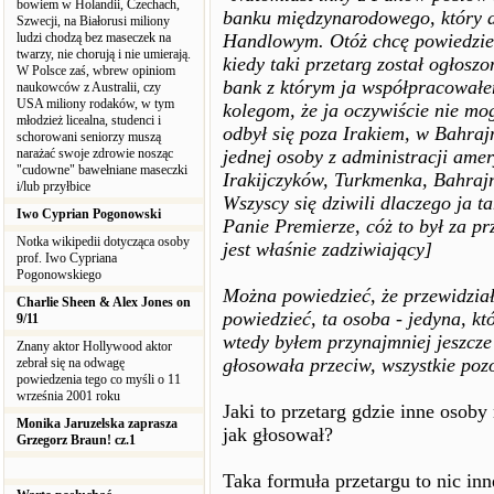
bowiem w Holandii, Czechach,
banku międzynarodowego, który a
Szwecji, na Białorusi miliony
ludzi chodzą bez maseczek na
Handlowym. Otóż chcę powiedzieć -
twarzy, nie chorują i nie umierają.
kiedy taki przetarg został ogłoszo
W Polsce zaś, wbrew opiniom
bank z którym ja współpracował
naukowców z Australii, czy
USA miliony rodaków, w tym
kolegom, że ja oczywiście nie mo
młodzież licealna, studenci i
odbył się poza Irakiem, w Bahrajn
schorowani seniorzy muszą
narażać swoje zdrowie nosząc
jednej osoby z administracji amer
"cudowne" bawełniane maseczki
Irakijczyków, Turkmenka, Bahraj
i/lub przyłbice
Wszyscy się dziwili dlaczego ja t
Iwo Cyprian Pogonowski
Panie Premierze, cóż to był za prz
Notka wikipedii dotycząca osoby
jest właśnie zadziwiający]
prof. Iwo Cypriana
Pogonowskiego
Można powiedzieć, że przewidzia
Charlie Sheen & Alex Jones on
powiedzieć, ta osoba - jedyna, kt
9/11
wtedy byłem przynajmniej jeszcze
Znany aktor Hollywood aktor
głosowała przeciw, wszystkie poz
zebrał się na odwagę
powiedzenia tego co myśli o 11
września 2001 roku
Jaki to przetarg gdzie inne osob
Monika Jaruzelska zaprasza
jak głosował?
Grzegorz Braun! cz.1
Taka formuła przetargu to nic in