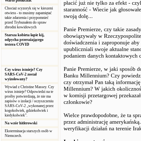
Warto posłuchać
płacić już nie tylko za efekt - c
Chociaż scyzoryk się w kieszeni
staranność - Wiecie jak głosowa
otwiera - to musimy zapamiętać
swoją dolę...
takie zdarzenia i przypomnieć
przed Trybunałem do spraw
zbrodni kowidowych
Panie Premierze, czy takie zasad
Starsza kobieta łapie kij,
obowiązywały w Rzeczypospolite
odpycha przerażającego
doświadczenia i zaproponuje aby
testera COVID
upubliczniali swoje aktualne sta
podaniem danych kontaktowych c
Panie Premierze, w jaki sposób d
Czy wirus istnieje? Czy
SARS-CoV-2 został
Banku Millennium? Czy powiedzia
wyizolowany?
czy otrzymał Pan taką informację
Wywiad z Christine Massey. Czy
Millennium? W jakich okolicznośc
wirus istnieje? Odpowiedzi na te
w komisji przetargowej przekazał
prośby potwierdzają, że nie ma
zapisów o izolacji / oczyszczeniu
członkowie?
SARS-CoV-2 „wykonanej przez
kogokolwiek, gdziekolwiek i
Wielce prawdopodobne, że ta spr
kiedykolwiek”.
przez administrację amerykańską
Na wzór hitlerowski
weryfikacji działań na terenie Ira
Eksterminacja starszych osób w
Niemczech.