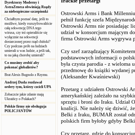
Irackie przetargi
Dyrektorzy Moderny i
AstraZeneca obwiniają Rządy
za niebezpieczne szczepionki
Ostrowski Arms i Bank Millenniu
pełnił funkcję szefa Międzynar
Chciałbym poznać datę, jeśli to
możliwe, kiedy rozszyfrowaliście
Ostrowski Arms nie posiadając li
całą sekwencję DNA tego
udział w konsorcjum mającym dos
wirusa, czy też opieraliście się
wyłącznie na sekwencji
firma Ostrowski Arms wygrywa pr
dostarczonej przez rząd chiński?
Czy podczas prób na ludziach
Czy szef zarządzający Komitete
umierali u was ludzie, a jeśli tak,
to na jaką chorobę umierali?
podstawowych informacji o pols
Co musimy zrobić aby
była czysta parodia - z wieloma u
pokonać globalistów?
przedmowę do książki wydanej pr
Brat Alexis Bugnolo z Rzymu.
(Aleksander Kwaśniewski)
Andrzej Duda rozdawał
ordery tym, którzy czcicli UPA
Przetarg z udziałem Ostrowski Ar
Zobaczcie jakie zdanie mają
amerykańskiej zależało na szybkim
Ukraińcy o Polakach?
sprzętu i broni do Iraku. Udział
Polskie firmy nie obsługuja
koalicji. Nie należy się dziwić, 
POLICJANTÓW
Belki z Iraku, BUMAR został odrz
polskich firm byłoby gdyby Belki
Czy przetarg, gdzie do konsorcj