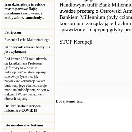
Handlowym trafił Bank Millenni
Iran dziesiątkuje izraelskie
miasto portowe Hajfę
uwadze przetarg z Ostrowski Arms
pociskami kasetowymi; 2
Bankiem Millennium (były człone
osoby zabite, samochody...
konsorcjum zarządzające Iracki
sprawdzony - najlepiej gdyby pro
Patriotyzm
Piosenka Lecha Makowieckiego
STOP Korupcji
AI to wyrok śmierci, który już
jest wykonany
Pod koniec 2023 roku ukazała
się książka Pana Profesora
„informatyka w służbie
ludobójstwa” w której opisuje
całe swoje życie i to, jak
największe korporacja świata
budowały jego zdaniem swoje
marki na ludobójstwie, w tym w
trakcie II Wojny Światowej i
obozach zagłady
Dodaj komentarz
Dr. Jeff Barke przerywa
milczenie o COVID19
Kto mordował w Katyniu