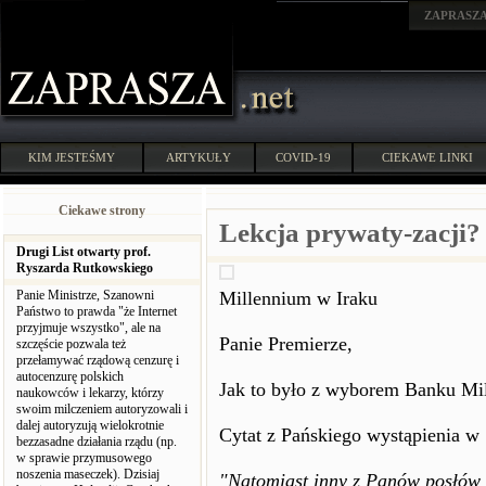
ZAPRASZ
KIM JESTEŚMY
ARTYKUŁY
COVID-19
CIEKAWE LINKI
Ciekawe strony
Lekcja prywaty-zacji?
Drugi List otwarty prof.
Ryszarda Rutkowskiego
Panie Ministrze, Szanowni
Millennium w Iraku
Państwo to prawda "że Internet
przyjmuje wszystko", ale na
Panie Premierze,
szczęście pozwala też
przełamywać rządową cenzurę i
autocenzurę polskich
Jak to było z wyborem Banku Mi
naukowców i lekarzy, którzy
swoim milczeniem autoryzowali i
dalej autoryzują wielokrotnie
Cytat z Pańskiego wystąpienia w
bezzasadne działania rządu (np.
w sprawie przymusowego
noszenia maseczek). Dzisiaj
"Natomiast inny z Panów posłów 