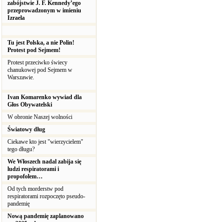
zabójstwie J. F. Kennedy’ego
przeprowadzonym w imieniu
Izraela
Tu jest Polska, a nie Polin!
Protest pod Sejmem!
Protest przeciwko świecy
chanukowej pod Sejmem w
Warszawie.
Ivan Komarenko wywiad dla
Głos Obywatelski
W obronie Naszej wolności
Światowy dług
Ciekawe kto jest "wierzycielem"
tego długu?
We Włoszech nadal zabija się
ludzi respiratorami i
propofolem…
Od tych morderstw pod
respiratorami rozpoczęto pseudo-
pandemię
Nową pandemię zaplanowano