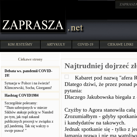
ZAPRASZ
KIM JESTEŚMY
ARTYKUŁY
COVID-19
CIEKAWE LINKI
Ciekawe strony
Najtrudniej dojrzeć z
Debata ws. pandemii COVID-
19!
Kabaret pod nazwą "afera R
Sytuacja w Polsce i na świecie!
Dlatego dziwi, że przez ponad pó
Klimczewski, Socha, Giorganni!
pytania:
Hashtag COVID1984
Dlaczego Jakubowska biegała z
Szczególnie polecamy:
"Tłum uzbrojonych w miecze
Czyżby to Agora stanowiła całą
Sikhów atakuje policję w Nanded
Zrozumiałbym - gdyby spotkani
po tym, jak rząd zakazał
publicznych procesji w związku z
i kandydatów na takowych.
p(L)andemią. Tak się walczy o
Jednak spotkanie się - tylko z 
swoje prawa! "
łamania prawa i nie ma wątpliwo