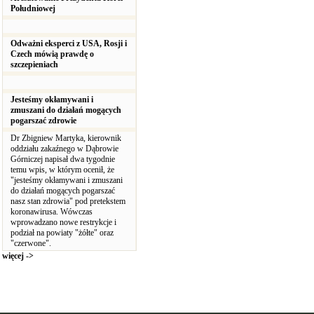
Południowej
Odważni eksperci z USA, Rosji i
Czech mówią prawdę o
szczepieniach
Jesteśmy okłamywani i
zmuszani do działań mogących
pogarszać zdrowie
Dr Zbigniew Martyka, kierownik
oddziału zakaźnego w Dąbrowie
Górniczej napisał dwa tygodnie
temu wpis, w którym ocenił, że
"jesteśmy okłamywani i zmuszani
do działań mogących pogarszać
nasz stan zdrowia" pod pretekstem
koronawirusa. Wówczas
wprowadzano nowe restrykcje i
podział na powiaty "żółte" oraz
"czerwone".
więcej ->