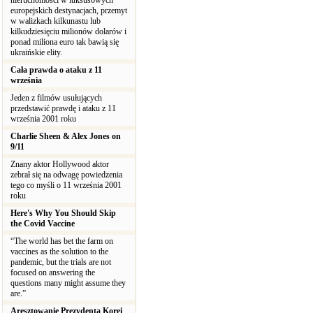
nieruchomości w luksusowych
europejskich destynacjach, przemyt
w walizkach kilkunastu lub
kilkudziesięciu milionów dolarów i
ponad miliona euro tak bawią się
ukraińskie elity.
Cała prawda o ataku z 11
września
Jeden z filmów usułujących
przedstawić prawdę i ataku z 11
września 2001 roku
Charlie Sheen & Alex Jones on
9/11
Znany aktor Hollywood aktor
zebrał się na odwagę powiedzenia
tego co myśli o 11 września 2001
roku
Here's Why You Should Skip
the Covid Vaccine
“The world has bet the farm on
vaccines as the solution to the
pandemic, but the trials are not
focused on answering the
questions many might assume they
are.”
Aresztowanie Prezydenta Korei