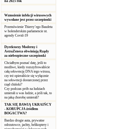
na 2025 rok
Wzmożenie infekcji wirusowych
wywołane jest przez szczepionki
Przemówienie Thierry’ego Baudeta
w holenderskim parlamencie nt.
agendy Covid-19
Dyrektorzy Moderny i
AstraZeneca obwiniają Rządy
za niebezpieczne szczepionki
Chciałbym poznać datę, jeśli to
możliwe, kiedy rozszyfrowaliście
całą sekwencję DNA tego wirusa,
czy też opieraliście się wyłącznie
na sekwencji dostarczonej przez
rząd chiński?
Czy podczas prób na ludziach
umierali u was ludzie, a jeśli tak, to
na jaką chorobę umierali?
TAK SIĘ BAWIĄ UKRAIŃCY
- KORUPCJA źródłem
BOGACTWA?
Bardzo drogie auta, prywatne
odrzutowce, jachty, helikoptery i