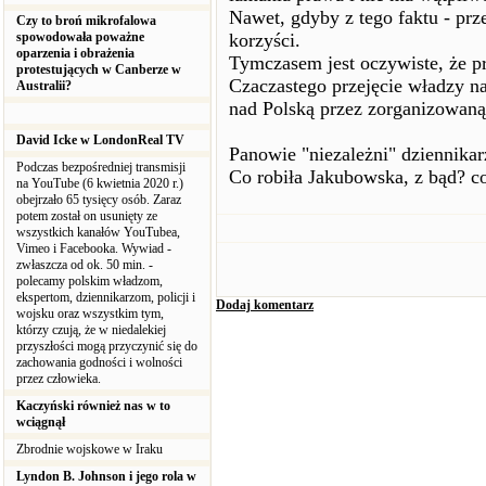
Nawet, gdyby z tego faktu - prz
Czy to broń mikrofalowa
spowodowała poważne
korzyści.
oparzenia i obrażenia
Tymczasem jest oczywiste, że 
protestujących w Canberze w
Czaczastego przejęcie władzy n
Australii?
nad Polską przez zorganizowaną
David Icke w LondonReal TV
Panowie "niezależni" dziennikarz
Podczas bezpośredniej transmisji
Co robiła Jakubowska, z bąd? c
na YouTube (6 kwietnia 2020 r.)
obejrzało 65 tysięcy osób. Zaraz
potem został on usunięty ze
wszystkich kanałów YouTubea,
Vimeo i Facebooka. Wywiad -
zwłaszcza od ok. 50 min. -
polecamy polskim władzom,
ekspertom, dziennikarzom, policji i
Dodaj komentarz
wojsku oraz wszystkim tym,
którzy czują, że w niedalekiej
przyszłości mogą przyczynić się do
zachowania godności i wolności
przez człowieka.
Kaczyński również nas w to
wciągnął
Zbrodnie wojskowe w Iraku
Lyndon B. Johnson i jego rola w