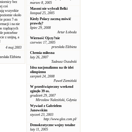
miornicy bez
marzec 8, 2005
ej coś
Masoni nie wybrali Belki
ują wszystkie
listopad 25, 2005
 poziomie około
Kiedy Polacy zaczną mówić
nie przez 7-m
prawdę?
rmacji i na nie
lipiec 29, 2008
as rządzących
Artur Łoboda
óle potrzebne
ie z unijną, a
Wierność Ojczy?nie
N
czerwiec 17, 2005
przesłała Elżbieta
4 maj 2003
Chemia miłosna
zesłała Elżbieta
luty 26, 2007
Tadeusz Oszubski
Idea nacjonalizmu na tle idei
olimpizmu
sierpień 24, 2008
Paweł Ziemiński
W przedświąteczny weekend
zginęło 39 os.
grudzień 29, 2007
Mirosław Naleziński, Gdynia
Wywiad z Gabrielem
Janowskim
styczeń 23, 2003
http://www.glos.com.pl/
Demokratyczne wojny totalne
luty 11, 2005