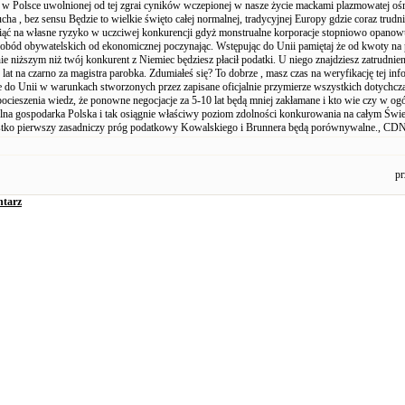
ę w Polsce uwolnionej od tej zgrai cyników wczepionej w nasze życie mackami plazmowatej oś
ucha , bez sensu Będzie to wielkie święto całej normalnej, tradycyjnej Europy gdzie coraz trudni
iąć na własne ryzyko w uczciwej konkurencji gdyż monstrualne korporacje stopniowo opanow
obód obywatelskich od ekonomicznej poczynając. Wstępując do Unii pamiętaj że od kwoty na
ie niższym niż twój konkurent z Niemiec będziesz płacił podatki. U niego znajdziesz zatrudnie
lat na czarno za magistra parobka. Zdumiałeś się? To dobrze , masz czas na weryfikację tej info
 do Unii w warunkach stworzonych przez zapisane oficjalnie przymierze wszystkich dotychcz
 pocieszenia wiedz, że ponowne negocjacje za 5-10 lat będą mniej zakłamane i kto wie czy w og
olna gospodarka Polska i tak osiągnie właściwy poziom zdolności konkurowania na całym Świec
tko pierwszy zasadniczy próg podatkowy Kowalskiego i Brunnera będą porównywalne., CD
pr
tarz