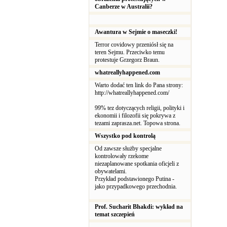
Canberze w Australii?
Awantura w Sejmie o maseczki!
Terror covidowy przeniósł się na
teren Sejmu. Przeciwko temu
protestuje Grzegorz Braun.
whatreallyhappened.com
Warto dodać ten link do Pana strony:
http://whatreallyhappened.com/
99% tez dotyczących religii, polityki i
ekonomii i filozofii się pokrywa z
tezami zaprasza.net. Topowa strona.
Wszystko pod kontrolą
Od zawsze służby specjalne
kontrolowały rzekome
niezaplanowane spotkania oficjeli z
obywatelami.
Przykład podstawionego Putina -
jako przypadkowego przechodnia.
Prof. Sucharit Bhakdi: wykład na
temat szczepień