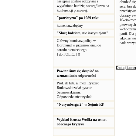
następnie zostało odczytane i
obudzić si
wyjaśnione bardziej szczegółowo na
serc, bez d
konferencji prasowej.
przedsięwz
obszary sw
"patriotyzm" po 1989 roku
10-ciokrotn
pierwszych 
komentarz zbędny
wchodzenie
"Służę ludziom, nie instytucjom"
partii. Dla
jako, że w
Główny komisarz policji w
nade wszys
Dortmund w przemówieniu do
narodu niemieckiego…
I do POLICJI !!
Dodaj komen
Powinniśmy się skupiać na
wzmacnianiu odporności
Prof. dr hab. n. med. Ryszard
Rutkowski zadał pytanie
Szumowskiemu.
Odpowiedzi nie uzyskał.
"Norymberga 2" w Sejmie RP
Wykład Ernsta Wolffa na temat
obecnego kryzysu