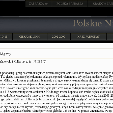
ZAPRASZA
.net
POLSKA
ZAPRASZA
KRAKÓW
ZAP
ID-19
CIEKAWE LINKI
2002-2009
NASZ PATRONAT
ktywy
niewski i Miller tak to ja - N I E ! (0)
ipnotyzują i grają na czarnoksięskich fletach oczętami łapią kontakt ze swoim stadem niczym
o TV, ględzą na zmianę byle tłum nie ocknął się przed referendum. Wymyślają mydlane afery 
- Millerowo-kwaśne przekonani że matoły z drugiej strony ekranu dadzą się omamić przez un
 Potem dla czerni wcześniejsze wybory, zmęczeni harcownicy pójdą po wypłaty do Brukseli a n
m frustratom i inteligencikom podstawią na jakiś czas coś w rodzaju młodych gniewnych z ko
taki PIS wzmocniony cwaniaczkami z PO do tego trochę Leppera, coś trzeba będzie zrobić z Li
eco rozdrobnić wzbogacić o naszych świętszych od papieża i narazie przywarować. Lata 2003-20
nga tych co dziś nas Uniformują bo przez szkło jeszcze weselej wyglądać będzie teatr polityczn
kiedy już zniknie szczątkowa suwerenność polityczno-gospodarcza jaką posiadamy i w sejmie 
ać czy policja nie za szybko, rozpędzając głodnych, użyła broni ostrej zamiast wstępnie gaz
....jakże wspaniale będzie nabrać powietrza głęboko , aż do dna , w płuca i wrzuciwszy swoje