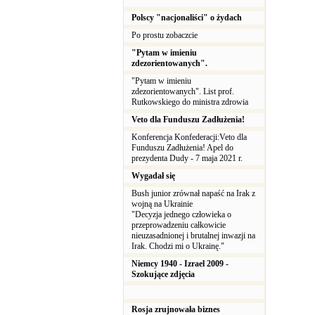
Polscy "nacjonaliści" o żydach
Po prostu zobaczcie
"Pytam w imieniu
zdezorientowanych".
"Pytam w imieniu
zdezorientowanych". List prof.
Rutkowskiego do ministra zdrowia
Veto dla Funduszu Zadłużenia!
Konferencja Konfederacji:Veto dla
Funduszu Zadłużenia! Apel do
prezydenta Dudy - 7 maja 2021 r.
Wygadał się
Bush junior zrównał napaść na Irak z
wojną na Ukrainie
"Decyzja jednego człowieka o
przeprowadzeniu całkowicie
nieuzasadnionej i brutalnej inwazji na
Irak. Chodzi mi o Ukrainę."
Niemcy 1940 - Izrael 2009 -
Szokujące zdjęcia
Rosja zrujnowała biznes