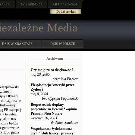
RASZA
TV
ZAPRASZA
ART
ZAPRASZA
Dodaj artykuł
DZIŚ W KRAKOWIE
DZIŚ W POLSCE
Archiwum
Czy mają za co dziękowac ?
maj 20, 2005
przesłała Elzbieta
Eksploatacja Ameryki przez
 Kaszpirowski
Żydów?
Rywinowo-
maj 8, 2008
ijny Okrągły
Iwo Cyprian Pogonowski
a odreagowanie
Bezpośrednie dopłaty
ntrolowanej
pacjentów za leczenie? -opinia
gą PR najlepiej
Primum Non Nocere
07 to jedna
wrzesień 26, 2003
y jaki u nas
dr Adam Sandauer
można będzie
owo-gumowej. A
Współczesna żydokomuna
 NIE do pudła
czyli "Klub lewicy i prawicy"