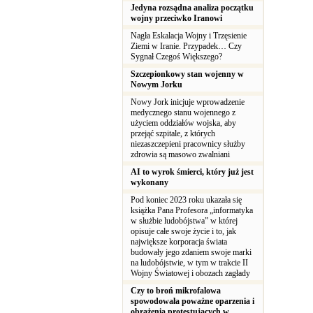
Jedyna rozsądna analiza początku
wojny przeciwko Iranowi
Nagła Eskalacja Wojny i Trzęsienie
Ziemi w Iranie. Przypadek… Czy
Sygnał Czegoś Większego?
Szczepionkowy stan wojenny w
Nowym Jorku
Nowy Jork inicjuje wprowadzenie
medycznego stanu wojennego z
użyciem oddziałów wojska, aby
przejąć szpitale, z których
niezaszczepieni pracownicy służby
zdrowia są masowo zwalniani
AI to wyrok śmierci, który już jest
wykonany
Pod koniec 2023 roku ukazała się
książka Pana Profesora „informatyka
w służbie ludobójstwa” w której
opisuje całe swoje życie i to, jak
największe korporacja świata
budowały jego zdaniem swoje marki
na ludobójstwie, w tym w trakcie II
Wojny Światowej i obozach zagłady
Czy to broń mikrofalowa
spowodowała poważne oparzenia i
obrażenia protestujących w