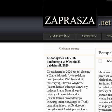
KIM JESTEŚMY
ARTYKUŁY
COV
Ciekawe strony
Perspe
Ludobójstwo COVID-
Kwaś
konferencja w Wiedniu 23
październik 2020
23 października 2020 zespół złożony
Showmani h
z Claire Edwards (byłej redaktor
przez szkł
pracującej dla ONZ, badaczki i
Michnikowo
mówczyni), Stevena Whybrow
Stoliczek.
(dziennikarza śledczego, aktywisty,
bezrobotny
badacza Prawa Naturalnego i
prawicy ot 
mówcy), Lucasa Alexandra
jeszcze ni
(dziennikarza i prowadzącego
wielka bala
telewizję internetową Age of Truth)
powstanie 
oraz kilku innych osób, doręczył
tylko pogad
prezydentowi Austrii pismo, które
tymczasem..