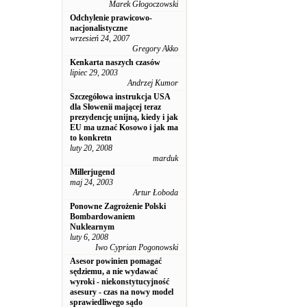
Marek Głogoczowski
Odchylenie prawicowo-
nacjonalistyczne
wrzesień 24, 2007
Gregory Akko
Kenkarta naszych czasów
lipiec 29, 2003
Andrzej Kumor
Szczegółowa instrukcja USA
dla Słowenii mającej teraz
prezydencję unijną, kiedy i jak
EU ma uznać Kosowo i jak ma
to konkretn
luty 20, 2008
marduk
Millerjugend
maj 24, 2003
Artur Łoboda
Ponowne Zagrożenie Polski
Bombardowaniem
Nuklearnym
luty 6, 2008
Iwo Cyprian Pogonowski
Asesor powinien pomagać
sędziemu, a nie wydawać
wyroki - niekonstytucyjność
asesury - czas na nowy model
sprawiedliwego sądo