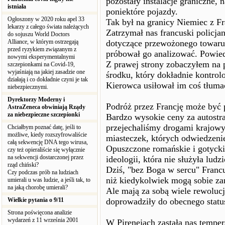
pozostały instalacje graniczne, n
istniała
poniektóre pojazdy.
Ogłoszony w 2020 roku apel 33
Tak był na granicy Niemiec z Fr
lekarzy z całego świata należących
Zatrzymał nas francuski policj
do sojuszu World Doctors
Alliance, w którym ostrzegają
dotyczące przewożonego towaru.
przed ryzykiem związanym z
próbował go analizować. Powiedz
nowymi eksperymentalnymi
Z prawej strony zobaczyłem na
szczepionkami na Covid-19,
wyjaśniają na jakiej zasadzie one
środku, który dokładnie kontrolo
działają i co dokładnie czyni je tak
Kierowca usiłował im coś tłuma
niebezpiecznymi.
Dyrektorzy Moderny i
Podróż przez Francję może być p
AstraZeneca obwiniają Rządy
za niebezpieczne szczepionki
Bardzo wysokie ceny za autostr
przejechaliśmy drogami krajowy
Chciałbym poznać datę, jeśli to
możliwe, kiedy rozszyfrowaliście
miasteczek, których odwiedzen
całą sekwencję DNA tego wirusa,
Opuszczone romańskie i gotycki
czy też opieraliście się wyłącznie
na sekwencji dostarczonej przez
ideologii, która nie służyła ludz
rząd chiński?
Dziś, "bez Boga w sercu" Francuz
Czy podczas prób na ludziach
niż kiedykolwiek mogą sobie za
umierali u was ludzie, a jeśli tak, to
na jaką chorobę umierali?
Ale mają za sobą wiele rewolucj
Wielkie pytania o 9/11
doprowadziły do obecnego statu
Strona poświęcona analizie
wydarzeń z 11 września 2001
W Pirenejach zastała nas temper