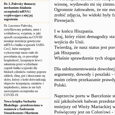
wiosnę, wydawało mi się zimno
Dr. L.Palevsky tłumaczy
mechanizm działania
Ogromnie żałowałem, że nie mog
szczepionki mRNA i
zrobić zdjęcia, bo widoki były 
wypływające z niej jej
zagrożenia
Pirenejach.
Dr. Lawrence Palevsky,
certyfikowany pediatra, autor i
I w końcu Hiszpania.
wykładowca, wyjaśnia, w jaki
Kraj, który różni demagodzy sta
sposób szczepionka na COVID
instaluje instrukcje genetyczne
wejścia do Unii.
mRNA z białka wypustek SARS-
Twierdzą, że nasz status jest p
Cov2, które następnie
jak Hiszpanie.
wykorzystuje nasze ciało do
powielania się, co powoduje
Właśnie sprawdzenie tych slog
bezpłodność, krzepnięcie krwi i
zakażenia przez wydzielanie
cząstek białka wypustki dla
Dla udokumentowania dowolnej 
bliskich członków rodziny poprzez
argumenty, dowody i poszlaki - 
oddech, ślinę, pot i złuszczanie się
moim celem przekazanie prawdy 
skóry, którzy z kolei doświadczają
objawów krzepnięcia, siniaków i
Polski.
niepłodności, mimo że nie byli
zaszczepieni szczepionka na
COVID-19.
Naprzeciw portu w Barcelonie s
niż jakikolwiek bałwan przedsta
Nowa książka Sucharita
Bhakdiego - przedstawiona w
mniejszy od Wieży Mariackiej 
rozmowie z Andreasem
Poświęcony jest on Colon'owi - 
Sönnichsenem i Martinem