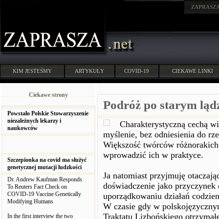
ZAPRASZ
KIM JESTEŚMY
ARTYKUŁY
COVID-19
CIEKAWE LINKI
Ciekawe strony
Podróż po starym ląd
Powstało Polskie Stowarzyszenie
niezależnych lekarzy i
Charakterystyczną cechą wi
naukowców
myślenie, bez odniesienia do rz
Większość twórców różnorakich i
wprowadzić ich w praktyce.
Szczepionka na covid ma służyć
genetycznej mutacji ludzkości
Ja natomiast przyjmuję otaczają
Dr. Andrew Kaufman Responds
doświadczenie jako przyczynek d
To Reuters Fact Check on
COVID-19 Vaccine Genetically
uporządkowaniu działań codzie
Modifying Humans
W czasie gdy w polskojęzycznym
Traktatu Lizbońskiego otrzymał
In the first interview the two