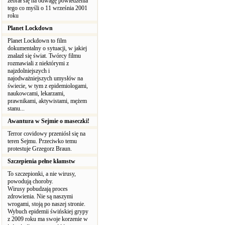
zebrał się na odwagę powiedzenia
tego co myśli o 11 września 2001
roku
Planet Lockdown
Planet Lockdown to film
dokumentalny o sytuacji, w jakiej
znalazł się świat. Twórcy filmu
rozmawiali z niektórymi z
najzdolniejszych i
najodważniejszych umysłów na
świecie, w tym z epidemiologami,
naukowcami, lekarzami,
prawnikami, aktywistami, mężem
stanu...
Awantura w Sejmie o maseczki!
Terror covidowy przeniósł się na
teren Sejmu. Przeciwko temu
protestuje Grzegorz Braun.
Szczepienia pełne kłamstw
To szczepionki, a nie wirusy,
powodują choroby.
Wirusy pobudzają proces
zdrowienia. Nie są naszymi
wrogami, stoją po naszej stronie.
Wybuch epidemii świńskiej grypy
z 2009 roku ma swoje korzenie w