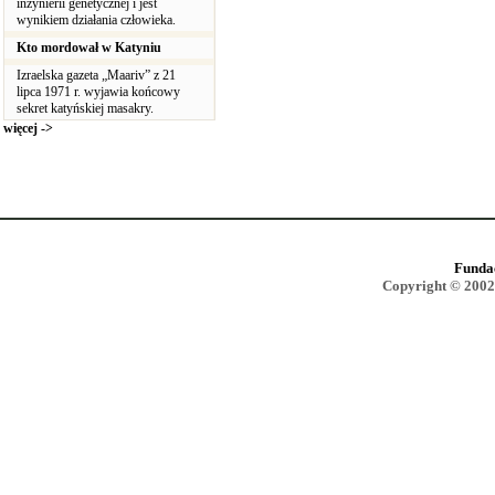
inżynierii genetycznej i jest
wynikiem działania człowieka.
Kto mordował w Katyniu
Izraelska gazeta „Maariv” z 21
lipca 1971 r. wyjawia końcowy
sekret katyńskiej masakry.
więcej ->
Funda
Copyright © 2002