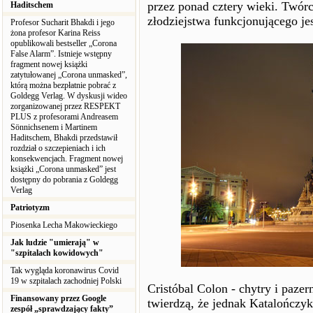
przez ponad cztery wieki. Twórc
Haditschem
złodziejstwa funkcjonującego je
Profesor Sucharit Bhakdi i jego
żona profesor Karina Reiss
opublikowali bestseller „Corona
False Alarm”. Istnieje wstępny
fragment nowej książki
zatytułowanej „Corona unmasked”,
którą można bezpłatnie pobrać z
Goldegg Verlag. W dyskusji wideo
zorganizowanej przez RESPEKT
PLUS z profesorami Andreasem
Sönnichsenem i Martinem
Haditschem, Bhakdi przedstawił
rozdział o szczepieniach i ich
konsekwencjach. Fragment nowej
książki „Corona unmasked” jest
dostępny do pobrania z Goldegg
Verlag
Patriotyzm
Piosenka Lecha Makowieckiego
Jak ludzie "umierają" w
"szpitalach kowidowych"
Tak wygląda koronawirus Covid
19 w szpitalach zachodniej Polski
Cristóbal Colon - chytry i paze
Finansowany przez Google
twierdzą, że jednak Katalończy
zespół „sprawdzający fakty”