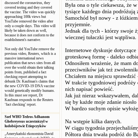
discussed the coronavirus, they
Była ona o tyle ciekawsza, że w
covered testing and they covered
tysiące każdego dnia podróżują 
the vaccine. The video was quickly
approaching 100k views but
Samochód był nowy - z łóżkiem 
YouTube removed the video after
przyjemnie.
only a couple days. This video will
Jednak dla tych - którzy swoje ż
likely be taken down as well,
because it does not conform to the
wiecznej tułaczki jest wątpliwa.
establishment's narrative.
Not only did YouTube remove the
Internetowe dyskusje dotyczące 
previous video, Reuters, which is a
groteskową formę - daleko odbi
massive international news
Odnosiłem wrażenie, że mam do
publication that news sites from all
over the world obtain their talking
przeciwników jak też zwolennikó
points from, published a fact
Chciałem na miejscu sprawdzić 
checking report attempting to
debunk Dr. Kaufman's claims that
W trakcie tygodniowej podróży
the new COVID-19 DNA vaccine
nich napisać powieść.
would genetically modify humans.
Jak już nieraz wskazywałem, dal
In this must see report, Dr
Kaufman responds to the Reuters
się by każde moje zdanie niosło 
‘fact checking’ report.
W bardzo suchym opisie wyłożę 
Szef WHO Tedros Adhanom
Na wstępie kilka danych.
Ghebreyesus uczestniczył w
ludobójstwie Etiopczyków
W ciągu tygodnia przejechaliśm
Półtora dnia trwała podróż do B
„Amerykański ekonomista David