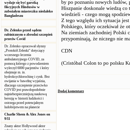
by po poznaniu nowych ludów, po
wydaje się być garstką
fikcyjnych Hindusów w
Hiszpanie doskonale wiedzą co t
zubożałym miasteczku niedaleko
wiedzieli - czego mogą spodziew
Bangladeszu
Z tego względu ich sytuacja je
Polskiego, który oczekiwał że 
Dr. Zelenko przed sądem
Na ziemiach zachodniej Polski co
rabinicznym o zbrodni szczepień
przypominają, że niczego nie m
przeciw Covid
Dr. Zelenko opracował słynny
CDN
„Protokół Zelenki” dotyczący
wczesnego leczenia
ambulatoryjnego COVID, za
(Cristóbal Colon to po polsku 
pomocą którego z powodzeniem
wyleczył 6000 pacjentów i który
obejmuje m. in.
hydroksychlorochinę i cynk. Bez
owijania w bawełnę wyjaśnia,
dlaczego szczepienie przeciwko
COVID jest prawdopodobnie
Dodaj komentarz
najniebezpieczniejszą naukową
herezją w historii ludzkości i
ostrzega przed potencjalnym
ludobójstwem na planecie
Charlie Sheen & Alex Jones on
9/11
Znany aktor Hollywood aktor