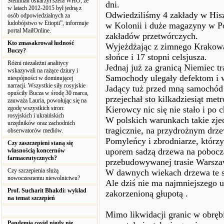
Steinman oskarżył szefa WHO, że
dni.
w latach 2012-2015 był jedną z
Odwiedziliśmy 4 zakłady w Hisz
osób odpowiedzialnych za
ludobójstwo w Etiopii”, informuje
w Kolonii i duże magazyny w Po
portal MailOnline.
zakładów przetwórczych.
Kto zmasakrował ludność
Wyjeżdżając z zimnego Krakowa
Buczy?
słońce i 17 stopni celsjusza.
Różni niezależni analitycy
Jednaj już za granicą Niemiec tr
wskazywali na rażące dziury i
Samochody ulegały defektom i
niespójności w dominującej
narracji. Wszystkie siły rosyjskie
Jadący tuż przed mną samochód 
opuściły Bucza w środę 30 marca,
przejechał sto kilkadziesiąt m
zauważa Lauria, powołując się na
zgodę wszystkich stron:
Kierowcy nic się nie stało i po 
rosyjskich i ukraińskich
W polskich warunkach takie zje
urzędników oraz zachodnich
tragicznie, na przydrożnym drze
obserwatorów mediów.
Pomyleńcy i zbrodniarze, którzy
Czy zaszczepieni staną się
uporem sadzą drzewa na pobocza
własnością koncernów
farmaceutycznych?
przebudowywanej trasie Warsza
Czy szczepienia służą
W dawnych wiekach drzewa te słu
nowoczesnemu niewolnictwu?
Ale dziś nie ma najmniejszego uz
Prof. Sucharit Bhakdi: wykład
zakorzenioną głupotą .
na temat szczepień
Mimo likwidacji granic w obrębi
Pandemia covid nigdy nie