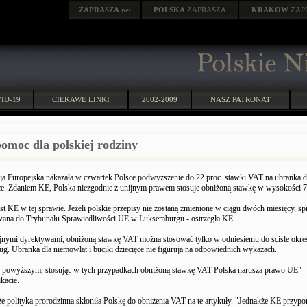
ZAPRASZA
.net
POLSKA
ZAPRASZA
KRAKÓW
ZAP
ID-19
CIEKAWE LINKI
2002-2009
NASZ PATRONAT
omoc dla polskiej rodziny
a Europejska nakazała w czwartek Polsce podwyższenie do 22 proc. stawki VAT na ubranka d
ęce. Zdaniem KE, Polska niezgodnie z unijnym prawem stosuje obniżoną stawkę w wysokości 7
list KE w tej sprawie. Jeżeli polskie przepisy nie zostaną zmienione w ciągu dwóch miesięcy, 
owana do Trybunału Sprawiedliwości UE w Luksemburgu - ostrzegła KE.
ijnymi dyrektywami, obniżoną stawkę VAT można stosować tylko w odniesieniu do ściśle okre
ug. Ubranka dla niemowląt i buciki dziecięce nie figurują na odpowiednich wykazach.
 powyższym, stosując w tych przypadkach obniżoną stawkę VAT Polska narusza prawo UE" -
kacie.
e polityka prorodzinna skłoniła Polskę do obniżenia VAT na te artykuły. "Jednakże KE przypo