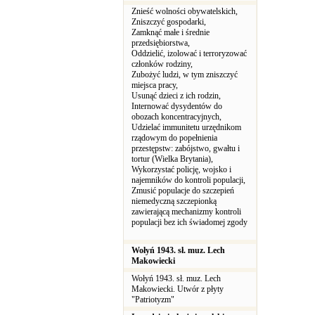
Znieść wolności obywatelskich,
Zniszczyć gospodarki,
Zamknąć małe i średnie
przedsiębiorstwa,
Oddzielić, izolować i terroryzować
członków rodziny,
Zubożyć ludzi, w tym zniszczyć
miejsca pracy,
Usunąć dzieci z ich rodzin,
Internować dysydentów do
obozach koncentracyjnych,
Udzielać immunitetu urzędnikom
rządowym do popełnienia
przestępstw: zabójstwo, gwałtu i
tortur (Wielka Brytania),
Wykorzystać policję, wojsko i
najemników do kontroli populacji,
Zmusić populacje do szczepień
niemedyczną szczepionką
zawierającą mechanizmy kontroli
populacji bez ich świadomej zgody
Wołyń 1943. sł. muz. Lech
Makowiecki
Wołyń 1943. sł. muz. Lech
Makowiecki. Utwór z płyty
"Patriotyzm"