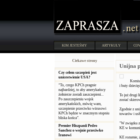
KIM JESTEŚMY
ARTYKUŁY
COV
Ciekawe strony
Unijna p
Czy celem szczepień jest
unicestwienie USA?
Komisj
“To, czego KPCh pragnie
i buty dzieci
najbardziej, to aby amerykańscy
żołnierze zostali zaszczepieni...
To już drugi 
Po zaszczepieniu wojsk
zostać skier
amerykańskich, mówię wam,
szczepienie przeciwko wirusowi
Zgodnie z un
KPCh będzie w znacznym stopniu
towarów i usł
bliska końca”.
"W związku z
Premier Hiszpanii Pedro
KE w komuni
Sanchez o wojnie przeciwko
Iranowi
KE rozumie, ż