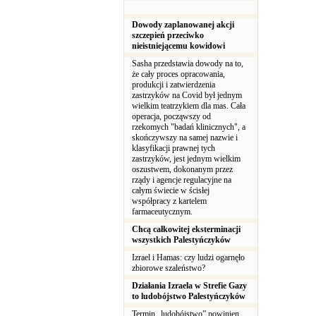
Dowody zaplanowanej akcji
szczepień przeciwko
nieistniejącemu kowidowi
Sasha przedstawia dowody na to,
że cały proces opracowania,
produkcji i zatwierdzenia
zastrzyków na Covid był jednym
wielkim teatrzykiem dla mas. Cała
operacja, począwszy od
rzekomych "badań klinicznych", a
skończywszy na samej nazwie i
klasyfikacji prawnej tych
zastrzyków, jest jednym wielkim
oszustwem, dokonanym przez
rządy i agencje regulacyjne na
całym świecie w ścisłej
współpracy z kartelem
farmaceutycznym.
Chcą całkowitej eksterminacji
wszystkich Palestyńczyków
Izrael i Hamas: czy ludzi ogarnęło
zbiorowe szaleństwo?
Działania Izraela w Strefie Gazy
to ludobójstwo Palestyńczyków
Termin „ludobójstwo” powinien