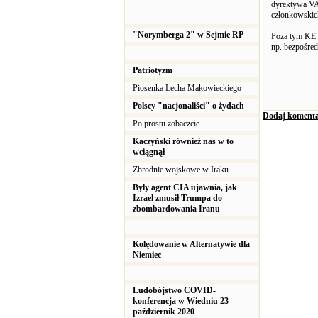
dyrektywa VAT
członkowskic
"Norymberga 2" w Sejmie RP
Poza tym KE w
np. bezpośred
Patriotyzm
Piosenka Lecha Makowieckiego
Polscy "nacjonaliści" o żydach
Dodaj komenta
Po prostu zobaczcie
Kaczyński również nas w to
wciągnął
Zbrodnie wojskowe w Iraku
Były agent CIA ujawnia, jak
Izrael zmusił Trumpa do
zbombardowania Iranu
Kolędowanie w Alternatywie dla
Niemiec
Ludobójstwo COVID-
konferencja w Wiedniu 23
październik 2020