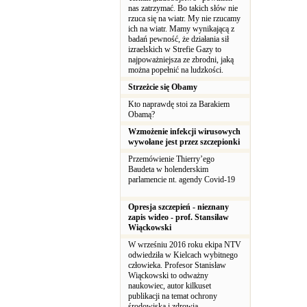
nas zatrzymać. Bo takich słów nie
rzuca się na wiatr. My nie rzucamy
ich na wiatr. Mamy wynikającą z
badań pewność, że działania sił
izraelskich w Strefie Gazy to
najpoważniejsza ze zbrodni, jaką
można popełnić na ludzkości.
Strzeżcie się Obamy
Kto naprawdę stoi za Barakiem
Obamą?
Wzmożenie infekcji wirusowych
wywołane jest przez szczepionki
Przemówienie Thierry’ego
Baudeta w holenderskim
parlamencie nt. agendy Covid-19
Opresja szczepień - nieznany
zapis wideo - prof. Stansiław
Wiąckowski
W wrześniu 2016 roku ekipa NTV
odwiedziła w Kielcach wybitnego
człowieka. Profesor Stanisław
Wiąckowski to odważny
naukowiec, autor kilkuset
publikacji na temat ochrony
środowiska i zdrowia.