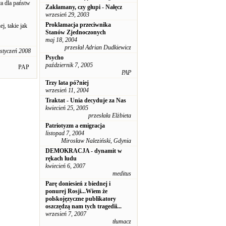
ca dla państw
Zakłamany, czy głupi - Nałęcz
wrzesień 29, 2003
Proklamacja przeciwnika
j, takie jak
Stanów Zjednoczonych
maj 18, 2004
przesłał Adrian Dudkiewicz
 styczeń 2008
Psycho
październik 7, 2005
PAP
PAP
Trzy lata pó?niej
wrzesień 11, 2004
Traktat - Unia decyduje za Nas
kwiecień 25, 2005
przesłała Elżbieta
Patriotyzm a emigracja
listopad 7, 2004
Mirosław Naleziński, Gdynia
DEMOKRACJA - dynamit w
rękach ludu
kwiecień 6, 2007
meditus
Parę doniesień z biednej i
ponurej Rosji...Wiem że
polskojęzyczne publikatory
oszczędzą nam tych tragedii...
wrzesień 7, 2007
tłumacz