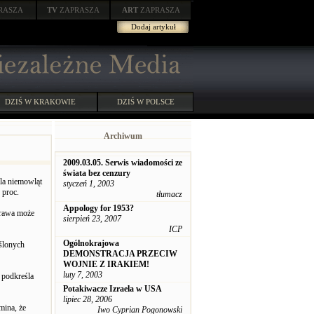
RASZA
TV
ZAPRASZA
ART
ZAPRASZA
Dodaj artykuł
DZIŚ W KRAKOWIE
DZIŚ W POLSCE
Archiwum
2009.03.05. Serwis wiadomości ze
świata bez cenzury
la niemowląt
styczeń 1, 2003
 proc.
tłumacz
Appology for 1953?
sprawa może
sierpień 23, 2007
ICP
Ogólnokrajowa
ślonych
DEMONSTRACJA PRZECIW
WOJNIE Z IRAKIEM!
luty 7, 2003
 podkreśla
Potakiwacze Izraela w USA
lipiec 28, 2006
mina, że
Iwo Cyprian Pogonowski