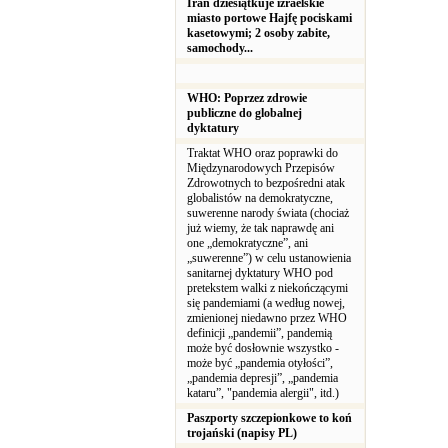
Iran dziesiątkuje izraelskie
miasto portowe Hajfę pociskami
kasetowymi; 2 osoby zabite,
samochody...
WHO: Poprzez zdrowie
publiczne do globalnej
dyktatury
Traktat WHO oraz poprawki do
Międzynarodowych Przepisów
Zdrowotnych to bezpośredni atak
globalistów na demokratyczne,
suwerenne narody świata (chociaż
już wiemy, że tak naprawdę ani
one „demokratyczne”, ani
„suwerenne”) w celu ustanowienia
sanitarnej dyktatury WHO pod
pretekstem walki z niekończącymi
się pandemiami (a według nowej,
zmienionej niedawno przez WHO
definicji „pandemii”, pandemią
może być dosłownie wszystko -
może być „pandemia otyłości”,
„pandemia depresji”, „pandemia
kataru”, "pandemia alergii", itd.)
Paszporty szczepionkowe to koń
trojański (napisy PL)