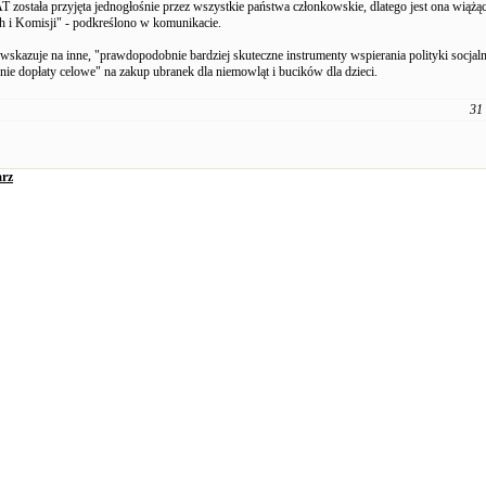
 została przyjęta jednogłośnie przez wszystkie państwa członkowskie, dlatego jest ona wiążą
h i Komisji" - podkreślono w komunikacie.
skazuje na inne, "prawdopodobnie bardziej skuteczne instrumenty wspierania polityki socjalne
nie dopłaty celowe" na zakup ubranek dla niemowląt i bucików dla dzieci.
31
rz