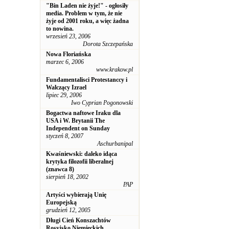
"Bin Laden nie żyje!" - ogłosiły
media. Problem w tym, że nie
żyje od 2001 roku, a więc żadna
to nowina.
wrzesień 23, 2006
Dorota Szczepańska
Nowa Floriańska
marzec 6, 2006
www.krakow.pl
Fundamentalisci Protestanccy i
Walczący Izrael
lipiec 29, 2006
Iwo Cyprian Pogonowski
Bogactwa naftowe Iraku dla
USA i W. Brytanii The
Independent on Sunday
styczeń 8, 2007
Aschurbanipal
Kwaśniewski: daleko idąca
krytyka filozofii liberalnej
(znawca 8)
sierpień 18, 2002
PAP
Artyści wybierają Unię
Europejską
grudzień 12, 2005
Długi Cień Konszachtów
Rosyjsko Niemieckich