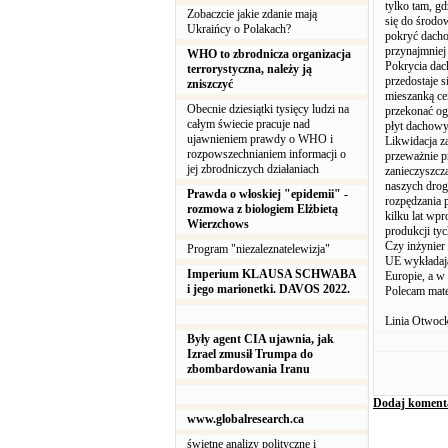
tylko tam, g
Zobaczcie jakie zdanie mają
się do środo
Ukraińcy o Polakach?
pokryć dacho
przynajmniej
WHO to zbrodnicza organizacja
Pokrycia dach
terrorystyczna, należy ją
przedostaje 
zniszczyć
mieszanką ce
Obecnie dziesiątki tysięcy ludzi na
przekonać ogl
całym świecie pracuje nad
płyt dachowyc
ujawnieniem prawdy o WHO i
Likwidacja z
rozpowszechnianiem informacji o
przeważnie p
jej zbrodniczych działaniach
zanieczyszcz
naszych drog
Prawda o włoskiej "epidemii" -
rozpędzania 
rozmowa z biologiem Elżbietą
kilku lat wpr
Wierzchows
produkcji ty
Czy inżynier
Program "niezaleznatelewizja"
UE wykładaj
Imperium KLAUSA SCHWABA
Europie, a w
i jego marionetki. DAVOS 2022.
Polecam mate
Linia Otwocka
Były agent CIA ujawnia, jak
Izrael zmusił Trumpa do
zbombardowania Iranu
Dodaj koment
www.globalresearch.ca
świetne analizy polityczne i