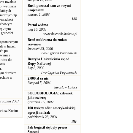
best uwalnia
Bush pozostał sam ze swymi
np. wymiana
urojeniami
 których
marzec 1, 2003
nicznych itp.
IAR
rym azbest
 dachowym
Portal widmo
ię o tym
maj 16, 2003
j grubości
www.dziennik.krakow.pl
Broń nuklearna do zmian
zagranicznym
rezymów
li w hutach
kwiecień 25, 2006
ych po
Iwo Cyprian Pogonowski
wania i
Brazylia Uniezależnia się od
 roku do
Ropy Naftowej
tali
luty 8, 2006
u.
Iwo Cyprian Pogonowski
owym durniem
echnie w
2.000 zł za nic
listopad 5, 2004
Jarosław Latacz
SOCJOBIOLOGIA: człowiek
jako zwierzę
grudzień 2007
grudzień 16, 2002
100 tysięcy ofiar amerykańskiej
riusz Kosiur
agresji na Irak
październik 28, 2004
PAP
Jak bogacił się były prezes
Stoczni