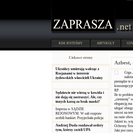
KIM JESTEŚMY
ARTYKUŁY
COV
Ciekawe strony
Azbest, 
Ukraińcy umierają walcząc z
Giga 
Rosjanami w interesie
należ
żydowskich włascicieli Ukrainy
pieniądze te
konsumpcyjny
RP.
Sędziowie nie wierzą w kowida i
Ile to proble
nie dają się zastraszyć. Ale, czy
„ciemnotę” w 
innych karzą za brak maski?
elegancją ma 
ulegać obieg
Impreza w SĄDZIE
niecoś na te
REJONOWYM. W sali rozpraw
na razie obow
zrobili bankiet. Przyjechała policja
Jakież to, w
Andrzej Duda rozdawał ordery
Ochrony Środ
tym, którzy czcicli UPA
Jaki jest rze