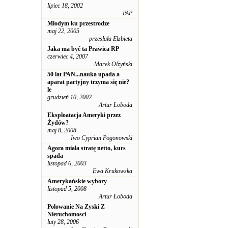
lipiec 18, 2002
PAP
Młodym ku przestrodze
maj 22, 2005
przesłała Elzbieta
Jaka ma być ta Prawica RP
czerwiec 4, 2007
Marek Olżyński
50 lat PAN...nauka upada a
aparat partyjny trzyma się nie?
le
grudzień 10, 2002
Artur Łoboda
Eksploatacja Ameryki przez
Żydów?
maj 8, 2008
Iwo Cyprian Pogonowski
Agora miała stratę netto, kurs
spada
listopad 6, 2003
Ewa Krukowska
Amerykańskie wybory
listopad 5, 2008
Artur Łoboda
Polowanie Na Zyski Z
Nieruchomosci
luty 28, 2006