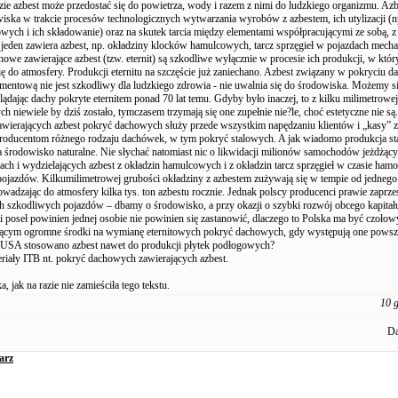
dzie azbest może przedostać się do powietrza, wody i razem z nimi do ludzkiego organizmu. Az
wiska w trakcie procesów technologicznych wytwarzania wyrobów z azbestem, ich utylizacji (
wych i ich składowanie) oraz na skutek tarcia między elementami współpracującymi ze sobą, z
 jeden zawiera azbest, np. okładziny klocków hamulcowych, tarcz sprzęgieł w pojazdach mecha
owe zawierające azbest (tzw. eternit) są szkodliwe wyłącznie w procesie ich produkcji, w któ
się do atmosfery. Produkcji eternitu na szczęście już zaniechano. Azbest związany w pokryciu
mentową nie jest szkodliwy dla ludzkiego zdrowia - nie uwalnia się do środowiska. Możemy s
ądając dachy pokryte eternitem ponad 70 lat temu. Gdyby było inaczej, to z kilku milimetrowe
h niewiele by dziś zostało, tymczasem trzymają się one zupełnie nie?le, choć estetyczne nie są.
awierających azbest pokryć dachowych służy przede wszystkim napędzaniu klientów i „kasy” 
roducentom różnego rodzaju dachówek, w tym pokryć stalowych. A jak wiadomo produkcja sta
a środowisko naturalne. Nie słychać natomiast nic o likwidacji milionów samochodów jeżdżąc
ach i wydzielających azbest z okładzin hamulcowych i z okładzin tarcz sprzęgieł w czasie hamo
pojazdów. Kilkumilimetrowej grubości okładziny z azbestem zużywają się w tempie od jednego
owadzając do atmosfery kilka tys. ton azbestu rocznie. Jednak polscy producenci prawie zaprzes
ch szkodliwych pojazdów – dbamy o środowisko, a przy okazji o szybki rozwój obcego kapitał
 i poseł powinien jednej osobie nie powinien się zastanowić, dlaczego to Polska ma być czoł
ącym ogromne środki na wymianę eternitowych pokryć dachowych, gdy występują one powsz
 USA stosowano azbest nawet do produkcji płytek podłogowych?
riały ITB nt. pokryć dachowych zawierających azbest.
, jak na razie nie zamieściła tego tekstu.
10 
Da
arz