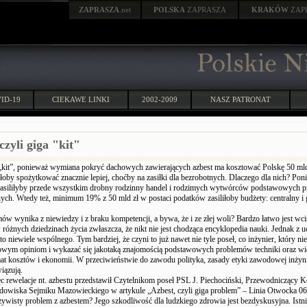
ZAPRASZA
.net
POLSKA
ZAPRASZA
KRAKÓW
ZAP
ID-19
CIEKAWE LINKI
2002-2009
NASZ PATRONAT
czyli giga "kit"
„kit”, ponieważ wymiana pokryć dachowych zawierających azbest ma kosztować Polskę 50 mld 
ałoby spożytkować znacznie lepiej, choćby na zasiłki dla bezrobotnych. Dlaczego dla nich? Po
 zasiliłyby przede wszystkim drobny rodzinny handel i rodzimych wytwórców podstawowych 
ch. Wtedy też, minimum 19% z 50 mld zł w postaci podatków zasiliłoby budżety: centralny i
mów wynika z niewiedzy i z braku kompetencji, a bywa, że i ze złej woli? Bardzo łatwo jest wc
różnych dziedzinach życia zwłaszcza, że nikt nie jest chodząca encyklopedia nauki. Jednak z u
to niewiele wspólnego. Tym bardziej, że czyni to już nawet nie tyle poseł, co inżynier, który n
owym opiniom i wykazać się jakotaką znajomością podstawowych problemów techniki oraz wi
mat kosztów i ekonomii. W przeciwieństwie do zawodu polityka, zasady etyki zawodowej inżyni
iązują.
ięc rewelacje nt. azbestu przedstawił Czytelnikom poseł PSL J. Piechociński, Przewodniczący K
owiska Sejmiku Mazowieckiego w artykule „Azbest, czyli giga problem” – Linia Otwocka 0
czywisty problem z azbestem? Jego szkodliwość dla ludzkiego zdrowia jest bezdyskusyjna. Istni