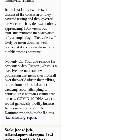
Modifying Humans
In the first interview the two
discussed the coronavirus, they
covered testing and they covered
the vaccine. The video was quickly
approaching 100k views but
YouTube removed the video after
only a couple days. This video will
likely be taken down as well,
because it does not conform to the
establishment's narrative.
Not only did YouTube remove the
previous video, Reuters, which is a
massive international news
publication that news sites from all
over the world obtain their talking
points from, published a fact
checking report attempting to
debunk Dr. Kaufman's claims that
the new COVID-19 DNA vaccine
would genetically modify humans.
In this must see report, Dr
Kaufman responds to the Reuters
‘fact checking’ report.
Szokujące zdjęcia
mikroskopowe skrzepów krwi
pobranych od tych, którzy