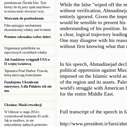
przedstawiać Davida Icke. Tym
While the false "wiped off the m
ktorzy do tej pory spali umysłowo
without verification, Ahmadineja
ta strona może otworzyć oczy.
entirely ignored. Given the imp
Wezwanie do przebudzenia
would be sensible to present his w
Film opisujący mechanizmy
understanding of his position. In 
ekonomicznej władzy nad światem
a clear, logical trajectory leadi
Przemoc seksualna wobec dzieci
One may disagree with his reasoni
without first knowing what that 
Organizacje pedofilskie na
najwyższych szczeblach władzy
Jak bankierzy wciągnęli USA w
In his speech, Ahmadinejad decla
II wojnę światową
political oppression against Mus
Tajemnica Pearl Harbor. Prawda,
którą ukrywają Amerykanie.
imposed on the Islamic world as
of the region and its assets. Pales
Fundujemy Ukraińcom
emerytury. A dla Polaków ich nie
world's struggle with American 
ma.
for the entire Middle East.
Ukraina: Maski rewolucji
Full transcript of the speech in 
W Odessie w maju 2014 r.
wymordowali bezkarnie 45 osób.
Jak to możliwe, że nie
http://www.president.ir/farsi/a
usłyszeliśmy żadnych protestów