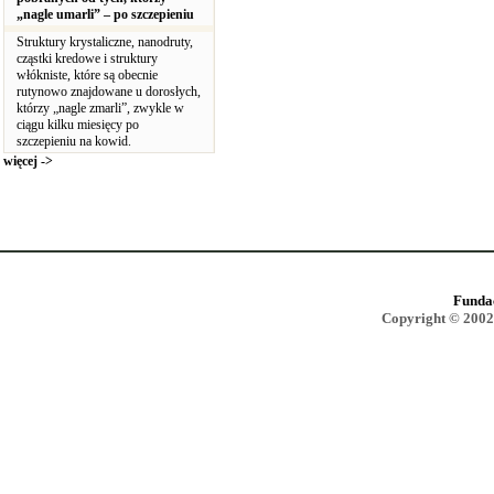
„nagle umarli” – po szczepieniu
Struktury krystaliczne, nanodruty,
cząstki kredowe i struktury
włókniste, które są obecnie
rutynowo znajdowane u dorosłych,
którzy „nagle zmarli”, zwykle w
ciągu kilku miesięcy po
szczepieniu na kowid.
więcej ->
Funda
Copyright © 2002