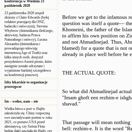
konferencja w Wiedniu 23
październik 2020
23 października 2020 zespół
Before we get to the infamous rem
złożony z Claire Edwards (byłej
redaktor pracującej dla ONZ,
question was itself a quote— the
badaczki i mówczyni), Stevena
Khomeini, the father of the Isl
Whybrow (dziennikarza śledczego,
to affirm his own position on Z
aktywisty, badacza Prawa
Naturalnego i mówcy), Lucasa
and not Ahmadinejad. Thus, Ahma
Alexandra (dziennikarza i
blamed) for a quote that is not o
prowadzącego telewizję
internetową Age of Truth) oraz
already in place well before he e
kilku innych osób, doręczył
prezydentowi Austrii pismo, które
następnie zostało odczytane i
wyjaśnione bardziej szczegółowo
THE ACTUAL QUOTE:
na konferencji prasowej.
Izby lekarskie to organizacje
przestępcze
So what did Ahmadinejad actuall
"Imam ghoft een rezhim-e ishgh
Im – wolno, nam – nie
shavad."
Wielka bitwa o port w Hajfie
zakończyła się. Chiny rozpoczną
swe zawiadywanie portem w roku
That passage will mean nothing 
2021, co postawi USA przed
alternatywą, czy Szósta Flota
bell: rezhim-e. It is the word "
będzie dalej zawijała do Hajfy, czy