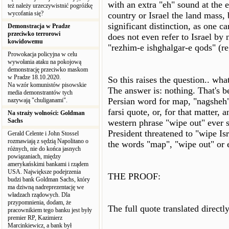
with an extra "eh" sound at the 
też należy urzeczywistnić pogróżkę
wycofania się?
country or Israel the land mass, 
significant distinction, as one 
Demonstracja w Pradze
przeciwko terrorowi
does not even refer to Israel by 
kowidowemu
"rezhim-e ishghalgar-e qods" (r
Prowokacja policyjna w celu
wywołania ataku na pokojową
demonstrację przeciwko maskom
w Pradze 18.10.2020.
So this raises the question.. wh
Na wzór komunistów pisowskie
The answer is: nothing. That's 
media demonstrantów tych
Persian word for map, "nagsheh",
nazywają "chuliganami".
farsi quote, or, for that matter,
Na straży wolności: Goldman
Sachs
western phrase "wipe out" ever sa
President threatened to "wipe Is
Gerald Celente i John Stossel
rozmawiają z sędzią Napolitano o
the words "map", "wipe out" or e
różnych, nie do końca jasnych
powiązaniach, między
amerykańskimi bankami i rządem
USA. Największe podejrzenia
THE PROOF:
budzi bank Goldman Sachs, który
ma dziwną nadreprezentację we
władzach rządowych. Dla
przypomnienia, dodam, że
The full quote translated directl
pracownikiem tego banku jest były
premier RP, Kazimierz
Marcinkiewicz, a bank był