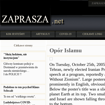
ZAPRASZ
KIM JESTEŚMY
ARTYKUŁY
COVID-19
CIEKAWE LINKI
Ciekawe strony
Opór Islamu
"Służę ludziom, nie
instytucjom"
Główny komisarz policji w
On Tuesday, October 25th, 2005 a
Dortmund w przemówieniu do
Tehran, newly elected Iranian 
narodu niemieckiego…
speech at a program, reportedly 
I do POLICJI !!
Without Zionism". Large posters 
prominently in English, obviously
Podobno to ten psychol Klaus
Below the poster's title was a sl
Schwab
planet Earth at its top. Two sma
To ten od "wielkiego resetu".
and Israel are shown falling thr
Ludobójstwo COVID-
to the bottom.