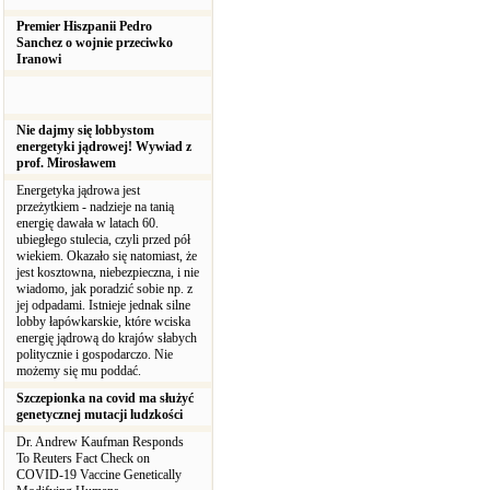
Premier Hiszpanii Pedro
Sanchez o wojnie przeciwko
Iranowi
Nie dajmy się lobbystom
energetyki jądrowej! Wywiad z
prof. Mirosławem
Energetyka jądrowa jest
przeżytkiem - nadzieje na tanią
energię dawała w latach 60.
ubiegłego stulecia, czyli przed pół
wiekiem. Okazało się natomiast, że
jest kosztowna, niebezpieczna, i nie
wiadomo, jak poradzić sobie np. z
jej odpadami. Istnieje jednak silne
lobby łapówkarskie, które wciska
energię jądrową do krajów słabych
politycznie i gospodarczo. Nie
możemy się mu poddać.
Szczepionka na covid ma służyć
genetycznej mutacji ludzkości
Dr. Andrew Kaufman Responds
To Reuters Fact Check on
COVID-19 Vaccine Genetically