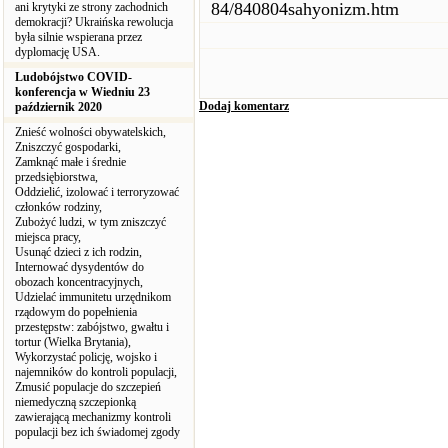
84/840804sahyonizm.htm
ani krytyki ze strony zachodnich
demokracji? Ukraińska rewolucja
była silnie wspierana przez
dyplomację USA.
Ludobójstwo COVID-
konferencja w Wiedniu 23
Dodaj komentarz
październik 2020
Znieść wolności obywatelskich,
Zniszczyć gospodarki,
Zamknąć małe i średnie
przedsiębiorstwa,
Oddzielić, izolować i terroryzować
członków rodziny,
Zubożyć ludzi, w tym zniszczyć
miejsca pracy,
Usunąć dzieci z ich rodzin,
Internować dysydentów do
obozach koncentracyjnych,
Udzielać immunitetu urzędnikom
rządowym do popełnienia
przestępstw: zabójstwo, gwałtu i
tortur (Wielka Brytania),
Wykorzystać policję, wojsko i
najemników do kontroli populacji,
Zmusić populacje do szczepień
niemedyczną szczepionką
zawierającą mechanizmy kontroli
populacji bez ich świadomej zgody