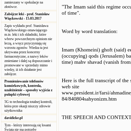
zamieszany w spekulacje na
"The Imam said this regime occ
złotówce.
of time".
Zabójcze leki - prof. Stanisław
Wiąckowski - 15.03.2017
Zapis wykładu prof. Stanisława
Wiąckowskiego omawiającego
Word by word translation:
m.in. leki i ich składniki, które
wbrew powszechnym opiniom nie
leczą, a wręcz przyczyniają się
wzrostu zgonów. Wiedza ta jest
Imam (Khomeini) ghoft (said) ee
ukrywana przez koncerny
(occupying) qods (Jerusalem) ba
farmaceutyczne, a nazwy leków
zmieniane i dalej są dopuszczanie i
time) mahv shavad (vanish from
promowane w sprzedaży mimo
wiedzy, iż ich działanie jest
zabójcze.
Here is the full transcript of th
Promieniowanie telefonów
komórkowych, kontrola,
web site
uzależnienie – sposoby wyjścia z
www.president.ir/farsi/ahmadin
pułapki cyfrowej
84/840804sahyonizm.htm
5G to technologia totalnej kontroli,
która prze okazji niszczy zdrowie
użytkownika
THE SPEECH AND CONTEXT
davidicke.pl
Tym - którzy interesują się losami
Świata nie ma potrzeby