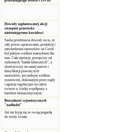
przerażającego testera COVID
Dowody zaplanowanej akcji
szczepień przeciwko
nieistniejącemu kowidowi
Sasha przedstawia dowody na to, że
cały proces opracowania, produkcji i
zatwierdzenia zastrzyków na Covid
był jednym wielkim teatrzykiem dla
mas. Cała operacja, począwszy od
rzekomych "badań klinicznych", a
skończywszy na samej nazwie i
klasyfikacji prawnej tych
zastrzyków, jest jednym wielkim
oszustwem, dokonanym przez rządy
i agencje regulacyjne na całym
świecie w ścisłej współpracy z
kartelem farmaceutycznym.
Bezczelność syjonistycznych
"nadludzi"
Już nie kryją się ze swoją pogardą
do reszty świata.