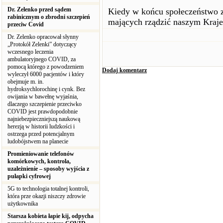
Dr. Zelenko przed sądem
Kiedy w końcu społeczeństwo z
rabinicznym o zbrodni szczepień
mających rządzić naszym Kraj
przeciw Covid
Dr. Zelenko opracował słynny
„Protokół Zelenki” dotyczący
wczesnego leczenia
ambulatoryjnego COVID, za
pomocą którego z powodzeniem
Dodaj komentarz
wyleczył 6000 pacjentów i który
obejmuje m. in.
hydroksychlorochinę i cynk. Bez
owijania w bawełnę wyjaśnia,
dlaczego szczepienie przeciwko
COVID jest prawdopodobnie
najniebezpieczniejszą naukową
herezją w historii ludzkości i
ostrzega przed potencjalnym
ludobójstwem na planecie
Promieniowanie telefonów
komórkowych, kontrola,
uzależnienie – sposoby wyjścia z
pułapki cyfrowej
5G to technologia totalnej kontroli,
która prze okazji niszczy zdrowie
użytkownika
Starsza kobieta łapie kij, odpycha