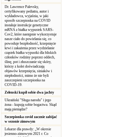
Dr. Lawrence Palevsky,
certyfikowany pediatra, autor i
wykładowca, wyjaśnia, w jaki
sposób szczepionka na COVID
instaluje instrukcje genetyczne
mRNA z białka wypustek SARS-
Cov2, które następnie wykorzystuje
nasze ciało do powielania się, co
powoduje bezpłodność, krzepnięcie
krwi i zakażenia przez wydzielanie
cząstek białka wypustki dla bliskich
członków rodziny poprzez oddech,
ślinę, pot i złuszczanie się skóry,
którzy z kolei doświadczają
objawów krzepnięcia, siniaków i
niepłodności, mimo że nie byli
zaszczepieni szczepionka na
COVID-19.
Zełenski kupił sobie dwa jachty
Ukraiński "Sługa narodu" i jego
żona - kupują sobie bogactwa. Skąd
mają pieniądze?
Szczepionka covid zacznie zabijać
w sezonie zimowym
Lekarze dla prawdy: „W okresie
jesienno-zimowym 2021 r. Co