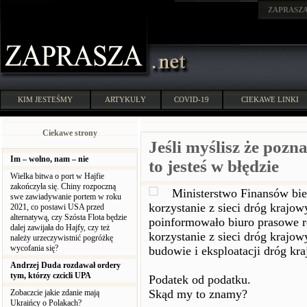
ZAPRASZ
KIM JESTEŚMY
ARTYKUŁY
COVID-19
CIEKAWE LINKI
Ciekawe strony
Jeśli myślisz że pozn
Im – wolno, nam – nie
to jesteś w błędzie
Wielka bitwa o port w Hajfie
zakończyła się. Chiny rozpoczną
Ministerstwo Finansów bie
swe zawiadywanie portem w roku
korzystanie z sieci dróg krajo
2021, co postawi USA przed
alternatywą, czy Szósta Flota będzie
poinformowało biuro prasowe r
dalej zawijała do Hajfy, czy też
korzystanie z sieci dróg krajo
należy urzeczywistnić pogróżkę
wycofania się?
budowie i eksploatacji dróg kr
Andrzej Duda rozdawał ordery
tym, którzy czcicli UPA
Podatek od podatku.
Skąd my to znamy?
Zobaczcie jakie zdanie mają
Ukraińcy o Polakach?