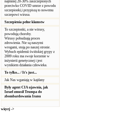
najmniej 20-30% zaszczepionych
przeciwko COVID umrze z powodu
szczepionki,i przypiszą to nowemu
szczepowi wirusa.
Szczepienia pełne kłamstw
To szczepionki, a nie wirusy,
powodują choroby.
Wirusy pobudzają proces
zdrowienia. Nie są naszymi
wrogami, stoją po naszej stronie.
Wybuch epidemii świńskiej grypy z
2009 roku ma swoje korzenie w
inżynierii genetycznej i jest
wynikiem działania człowieka.
To tylko... / It's just...
Jak Nas wganiają w kajdany
Były agent CIA ujawnia, jak
Izrael zmusił Trumpa do
zbombardowania Iranu
więcej ->