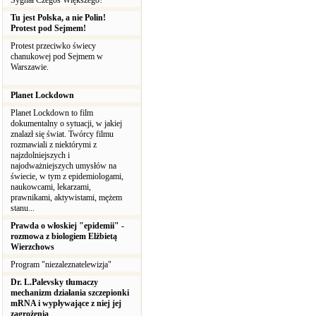
Sygnał Czegoś Większego?
Tu jest Polska, a nie Polin!
Protest pod Sejmem!
Protest przeciwko świecy
chanukowej pod Sejmem w
Warszawie.
Planet Lockdown
Planet Lockdown to film
dokumentalny o sytuacji, w jakiej
znalazł się świat. Twórcy filmu
rozmawiali z niektórymi z
najzdolniejszych i
najodważniejszych umysłów na
świecie, w tym z epidemiologami,
naukowcami, lekarzami,
prawnikami, aktywistami, mężem
stanu...
Prawda o włoskiej "epidemii" -
rozmowa z biologiem Elżbietą
Wierzchows
Program "niezaleznatelewizja"
Dr. L.Palevsky tłumaczy
mechanizm działania szczepionki
mRNA i wypływające z niej jej
zagrożenia