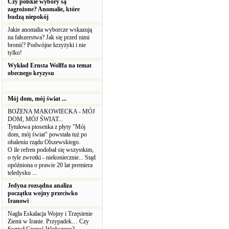
Czy polskie wybory są
zagrożone? Anomalie, które
budzą niepokój
Jakie anomalia wyborcze wskazują
na fałszerstwa? Jak się przed nimi
bronić? Podwójne krzyżyki i nie
tylko!
Wykład Ernsta Wolffa na temat
obecnego kryzysu
Mój dom, mój świat ...
BOŻENA MAKOWIECKA - MÓJ
DOM, MÓJ ŚWIAT...
Tytułowa piosenka z płyty "Mój
dom, mój świat" powstała tuż po
obaleniu rządu Olszewskiego.
O ile refren podobał się wszystkim,
o tyle zwrotki - niekoniecznie... Stąd
opóźniona o prawie 20 lat premiera
teledysku ...
Jedyna rozsądna analiza
początku wojny przeciwko
Iranowi
Nagła Eskalacja Wojny i Trzęsienie
Ziemi w Iranie. Przypadek… Czy