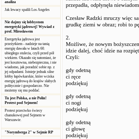
analiza
przepadła, odpłynęła niewiadomo
Jak lewacy spalili Los Angeles
Czesław Radzki mruczy więc sam
Nie dajmy się lobbystom
grudkę ziemi w obraz; robi to p
energetyki jądrowej! Wywiad z
prof. Mirosławem
2.
Energetyka jądrowa jest
Możliwe, że nowym bożyszczem s
przeżytkiem - nadzieje na tanią
energię dawała w latach 60.
idzie dalej, choć idzie na rozpię
ubiegłego stulecia, czyli przed pół
Czyli:
wiekiem. Okazało się natomiast, że
jest kosztowna, niebezpieczna, i nie
wiadomo, jak poradzić sobie np. z
gdy odetną
jej odpadami. Istnieje jednak silne
ci ręce
lobby łapówkarskie, które wciska
energię jądrową do krajów słabych
podziękuj
politycznie i gospodarczo. Nie
możemy się mu poddać.
gdy odetną
Tu jest Polska, a nie Polin!
ci nogi
Protest pod Sejmem!
podziękuj
Protest przeciwko świecy
chanukowej pod Sejmem w
Warszawie.
gdy odetną
ci głowę
"Norymberga 2" w Sejmie RP
podziękuj