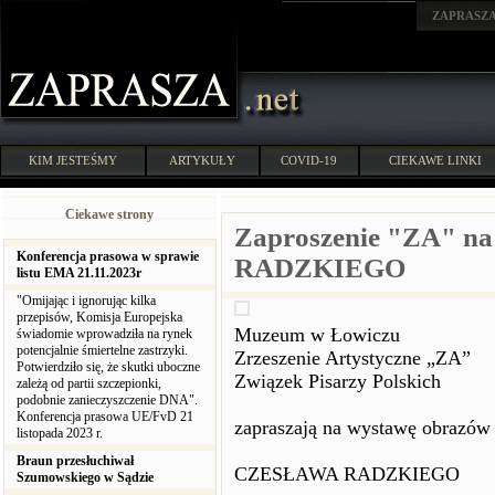
ZAPRASZ
KIM JESTEŚMY
ARTYKUŁY
COVID-19
CIEKAWE LINKI
Ciekawe strony
Zaproszenie "ZA" n
Konferencja prasowa w sprawie
RADZKIEGO
listu EMA 21.11.2023r
"Omijając i ignorując kilka
przepisów, Komisja Europejska
Muzeum w Łowiczu
świadomie wprowadziła na rynek
potencjalnie śmiertelne zastrzyki.
Zrzeszenie Artystyczne „ZA”
Potwierdziło się, że skutki uboczne
Związek Pisarzy Polskich
zależą od partii szczepionki,
podobnie zanieczyszczenie DNA".
Konferencja prasowa UE/FvD 21
zapraszają na wystawę obrazów
listopada 2023 r.
Braun przesłuchiwał
CZESŁAWA RADZKIEGO
Szumowskiego w Sądzie