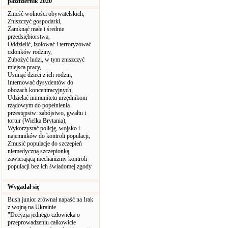
październik 2020
Znieść wolności obywatelskich,
Zniszczyć gospodarki,
Zamknąć małe i średnie
przedsiębiorstwa,
Oddzielić, izolować i terroryzować
członków rodziny,
Zubożyć ludzi, w tym zniszczyć
miejsca pracy,
Usunąć dzieci z ich rodzin,
Internować dysydentów do
obozach koncentracyjnych,
Udzielać immunitetu urzędnikom
rządowym do popełnienia
przestępstw: zabójstwo, gwałtu i
tortur (Wielka Brytania),
Wykorzystać policję, wojsko i
najemników do kontroli populacji,
Zmusić populacje do szczepień
niemedyczną szczepionką
zawierającą mechanizmy kontroli
populacji bez ich świadomej zgody
Wygadał się
Bush junior zrównał napaść na Irak
z wojną na Ukrainie
"Decyzja jednego człowieka o
przeprowadzeniu całkowicie