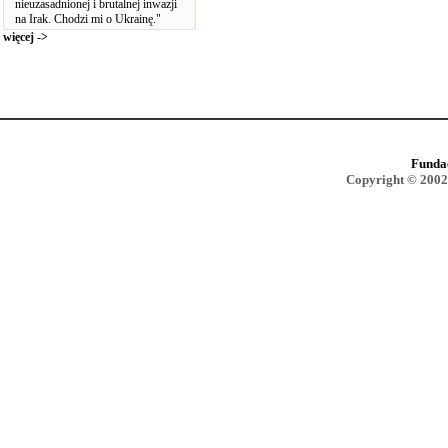
nieuzasadnionej i brutalnej inwazji
na Irak. Chodzi mi o Ukrainę."
więcej ->
Funda
Copyright © 2002