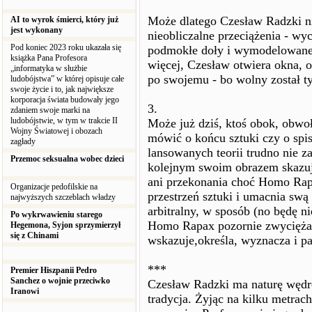
Może dlatego Czesław Radzki ni
AI to wyrok śmierci, który już
jest wykonany
nieobliczalne przeciążenia - wy
Pod koniec 2023 roku ukazała się
podmokłe doły i wymodelowane 
książka Pana Profesora
więcej, Czesław otwiera okna, o
„informatyka w służbie
po swojemu - bo wolny został t
ludobójstwa” w której opisuje całe
swoje życie i to, jak największe
korporacja świata budowały jego
3.
zdaniem swoje marki na
ludobójstwie, w tym w trakcie II
Może już dziś, ktoś obok, obwo
Wojny Światowej i obozach
mówić o końcu sztuki czy o spis
zagłady
lansowanych teorii trudno nie z
Przemoc seksualna wobec dzieci
kolejnym swoim obrazem skazuj
ani przekonania choć Homo Rap
Organizacje pedofilskie na
przestrzeń sztuki i umacnia sw
najwyższych szczeblach władzy
arbitralny, w sposób (no będę n
Po wykrwawieniu starego
Homo Rapax pozornie zwycięża
Hegemona, Syjon sprzymierzył
się z Chinami
wskazuje,określa, wyznacza i pa
***
Premier Hiszpanii Pedro
Sanchez o wojnie przeciwko
Czesław Radzki ma naturę wędro
Iranowi
tradycja. Żyjąc na kilku metrac