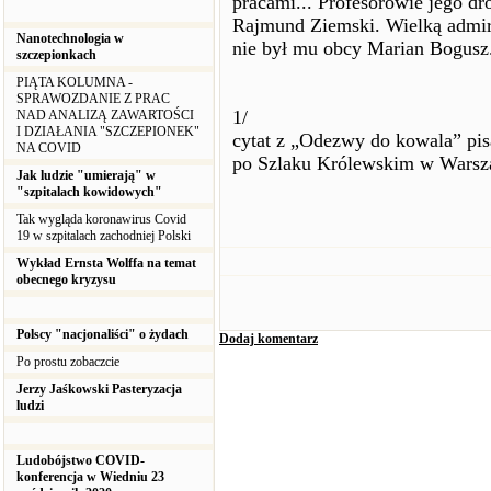
pracami... Profesorowie jego dr
Rajmund Ziemski. Wielką admira
Nanotechnologia w
nie był mu obcy Marian Bogusz
szczepionkach
PIĄTA KOLUMNA -
SPRAWOZDANIE Z PRAC
1/
NAD ANALIZĄ ZAWARTOŚCI
I DZIAŁANIA "SZCZEPIONEK"
cytat z „Odezwy do kowala” pi
NA COVID
po Szlaku Królewskim w Warsz
Jak ludzie "umierają" w
"szpitalach kowidowych"
Tak wygląda koronawirus Covid
19 w szpitalach zachodniej Polski
Wykład Ernsta Wolffa na temat
obecnego kryzysu
Polscy "nacjonaliści" o żydach
Dodaj komentarz
Po prostu zobaczcie
Jerzy Jaśkowski Pasteryzacja
ludzi
Ludobójstwo COVID-
konferencja w Wiedniu 23