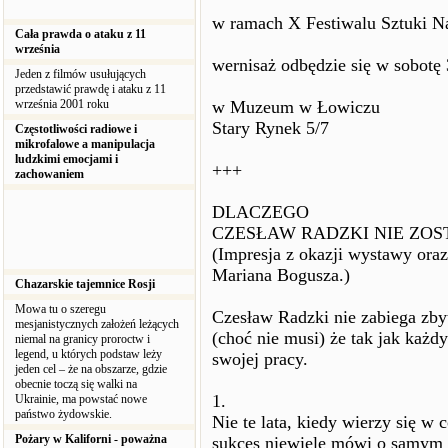
w ramach X Festiwalu Sztuki 
Cała prawda o ataku z 11
września
wernisaż odbędzie się w sobotę 
Jeden z filmów usułujących
przedstawić prawdę i ataku z 11
września 2001 roku
w Muzeum w Łowiczu
Stary Rynek 5/7
Częstotliwości radiowe i
mikrofalowe a manipulacja
ludzkimi emocjami i
+++
zachowaniem
DLACZEGO
CZESŁAW RADZKI NIE ZOS
(Impresja z okazji wystawy oraz 
Mariana Bogusza.)
Chazarskie tajemnice Rosji
Mowa tu o szeregu
Czesław Radzki nie zabiega zby
mesjanistycznych założeń leżących
(choć nie musi) że tak jak każdy
niemal na granicy proroctw i
legend, u których podstaw leży
swojej pracy.
jeden cel – że na obszarze, gdzie
obecnie toczą się walki na
1.
Ukrainie, ma powstać nowe
państwo żydowskie.
Nie te lata, kiedy wierzy się w 
Pożary w Kaliforni - poważna
sukces niewiele mówi o samym 