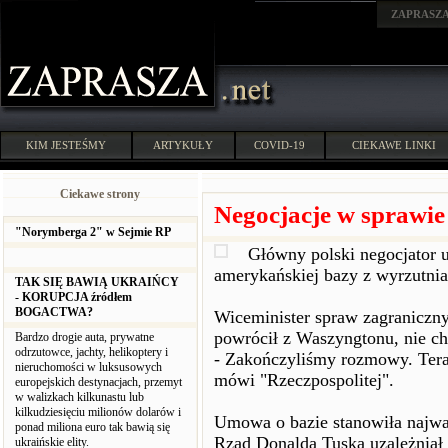
ZAPRASZ
KIM JESTEŚMY
ARTYKUŁY
COVID-19
CIEKAWE LINKI
Ciekawe strony
Negocjacje w sprawie
"Norymberga 2" w Sejmie RP
Główny polski negocjator 
amerykańskiej bazy z wyrzutnia
TAK SIĘ BAWIĄ UKRAIŃCY
- KORUPCJA źródłem
BOGACTWA?
Wiceminister spraw zagraniczn
powrócił z Waszyngtonu, nie ch
Bardzo drogie auta, prywatne
odrzutowce, jachty, helikoptery i
- Zakończyliśmy rozmowy. Teraz
nieruchomości w luksusowych
mówi "Rzeczpospolitej".
europejskich destynacjach, przemyt
w walizkach kilkunastu lub
kilkudziesięciu milionów dolarów i
Umowa o bazie stanowiła najwa
ponad miliona euro tak bawią się
Rząd Donalda Tuska uzależniał
ukraińskie elity.