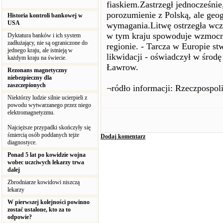
fiaskiem.Zastrzegł jednocześnie
porozumienie z Polską, ale geog
Historia kontroli bankowej w
USA
wymagania.Litwę ostrzegła wczo
w tym kraju spowoduje wzmocni
Dyktatura banków i ich system
zadłużający, nie są ograniczone do
regionie. - Tarcza w Europie st
jednego kraju, ale istnieją w
likwidacji - oświadczył w środę
każdym kraju na świecie.
Ławrow.
Rezonans magnetyczny
niebezpieczny dla
zaszczepionych
¬ródło informacji: Rzeczpospoli
Niektórzy ludzie silnie ucierpieli z
powodu wytwarzanego przez niego
elektromagnetyzmu.
Najcięższe przypadki skończyły się
śmiercią osób poddanych tejże
Dodaj komentarz
diagnostyce.
Ponad 5 lat po kowidzie wojna
wobec uczciwych lekarzy trwa
dalej
Zbrodniarze kowidowi niszczą
lekarzy
W pierwszej kolejności powinno
zostać ustalone, kto za to
odpowie?