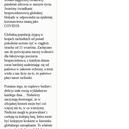
środku najgorszej światowej
pandemii zdrowia w naszym życiu.
Jesteśmy świadkami
bezprecedensowej globalnej
blokady w odpowiedzi na epidemię
koronawirusa znaną jako
COVID19.
Globalną populację żyjącą w
krajach zachodnich od ponad
pokolenia uczono żyć w ciągłym
strachu od 11 września. Zachęcano
nas do poświęcania naszej wolności
dla fałszywego poczucia
bezpieczeństwa, z każdym dniem
coraz bardziej uzależniając się od
państwa w zakresie ochrony, a teraz
wielu z nas liczy na to, że państwo
płaci nasze rachunki.
Pomimo tego, że rządowy budżet i
deficyt stale rosną wykładniczo
każdego dnia ... Niektórzy
zaczynają dostrzegać, że w
oficjalnej historii może być coś
więcej niż to, w co wierzymy.
Nieliczni mogli to przewidzieć i
czekają na kolejną fazę, która może
być kolejnym krokiem w kierunku
globalnego zarządzania. To właśnie