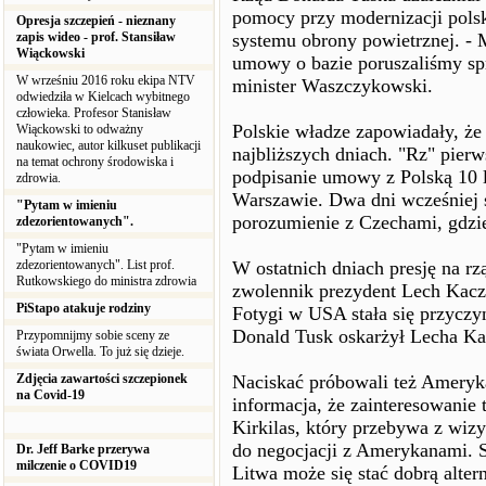
pomocy przy modernizacji polsk
Opresja szczepień - nieznany
zapis wideo - prof. Stansiław
systemu obrony powietrznej. - 
Wiąckowski
umowy o bazie poruszaliśmy sp
W wrześniu 2016 roku ekipa NTV
minister Waszczykowski.
odwiedziła w Kielcach wybitnego
człowieka. Profesor Stanisław
Polskie władze zapowiadały, że
Wiąckowski to odważny
naukowiec, autor kilkuset publikacji
najbliższych dniach. "Rz" pier
na temat ochrony środowiska i
podpisanie umowy z Polską 10 
zdrowia.
Warszawie. Dwa dni wcześniej 
"Pytam w imieniu
porozumienie z Czechami, gdzie
zdezorientowanych".
"Pytam w imieniu
zdezorientowanych". List prof.
W ostatnich dniach presję na rz
Rutkowskiego do ministra zdrowia
zwolennik prezydent Lech Kaczy
PiStapo atakuje rodziny
Fotygi w USA stała się przycz
Donald Tusk oskarżył Lecha Kac
Przypomnijmy sobie sceny ze
świata Orwella. To już się dzieje.
Zdjęcia zawartości szczepionek
Naciskać próbowali też Ameryka
na Covid-19
informacja, że zainteresowanie
Kirkilas, który przebywa z wizy
do negocjacji z Amerykanami. S
Dr. Jeff Barke przerywa
milczenie o COVID19
Litwa może się stać dobrą altern