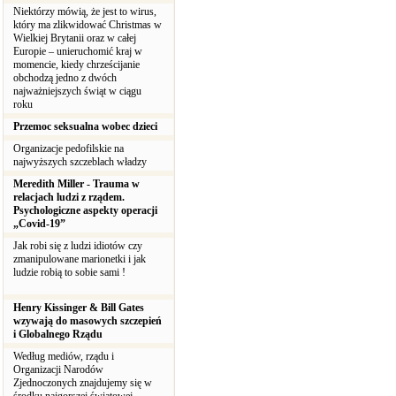
Niektórzy mówią, że jest to wirus,
który ma zlikwidować Christmas w
Wielkiej Brytanii oraz w całej
Europie – unieruchomić kraj w
momencie, kiedy chrześcijanie
obchodzą jedno z dwóch
najważniejszych świąt w ciągu
roku
Przemoc seksualna wobec dzieci
Organizacje pedofilskie na
najwyższych szczeblach władzy
Meredith Miller - Trauma w
relacjach ludzi z rządem.
Psychologiczne aspekty operacji
„Covid-19”
Jak robi się z ludzi idiotów czy
zmanipulowane marionetki i jak
ludzie robią to sobie sami !
Henry Kissinger & Bill Gates
wzywają do masowych szczepień
i Globalnego Rządu
Według mediów, rządu i
Organizacji Narodów
Zjednoczonych znajdujemy się w