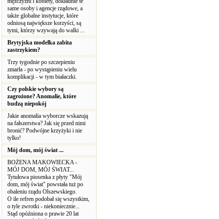
mężczyźni i kobiety, dokładnie te
same osoby i agencje rządowe, a
także globalne instytucje, które
odniosą największe korzyści, są
tymi, którzy wzywają do walki ...
Brytyjska modelka zabita
zastrzykiem?
Trzy tygodnie po szczepieniu
zmarła - po wystąpieniu wielu
komplikacji - w tym białaczki.
Czy polskie wybory są
zagrożone? Anomalie, które
budzą niepokój
Jakie anomalia wyborcze wskazują
na fałszerstwa? Jak się przed nimi
bronić? Podwójne krzyżyki i nie
tylko!
Mój dom, mój świat ...
BOŻENA MAKOWIECKA -
MÓJ DOM, MÓJ ŚWIAT...
Tytułowa piosenka z płyty "Mój
dom, mój świat" powstała tuż po
obaleniu rządu Olszewskiego.
O ile refren podobał się wszystkim,
o tyle zwrotki - niekoniecznie...
Stąd opóźniona o prawie 20 lat