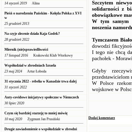
Szczytem niewy
14 styczeń 2019
Alina
solidarności z b
Pieśń o narodzeniu Pańskim - Kolęda Polska z XVI
obowiązkowe mas
w
W tym samym cz
25 grudzień 2013
noszenia namord
Na czyje zlecenie działa Kaja Godek?
Tymczasem Biało
28 grudzień 2022
dowodzi fikcyjnoś
Miernik (nie)sprawiedliwości
I tego nie chcą d
17 listopad 2016
Krakowski Klub Wtorkowy
pachołek - Morawi
Współudział w zbrodniach Izraela
Gdyby rzeczyw
23 maj 2024
Artur Łoboda
przedstawicielom 
31 stycznia 2022 - rebelia w Kanadzie trwa dalej
W Polsce rzekomy
31 styczeń 2022
wojskowe w Polsce
Anty-covidowe inicjatywy społeczne w Niemczech
30 lipiec 2020
Czym się bardziej starzeję to mniej mówię
Dodaj komentarz
10 maj 2020
Zygmunt Jan Prusiński
Drugie zawiadomienie o współudziale w zbrodni