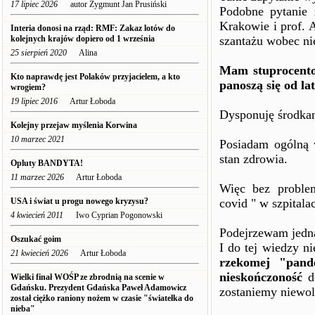
17 lipiec 2026
autor Zygmunt Jan Prusiński
Podobne pytanie 
Krakowie i prof. 
Interia donosi na rząd: RMF: Zakaz lotów do
kolejnych krajów dopiero od 1 września
szantażu wobec n
25 sierpień 2020
Alina
Mam stuprocentow
Kto naprawdę jest Polaków przyjacielem, a kto
panoszą się od lat
wrogiem?
19 lipiec 2016
Artur Łoboda
Dysponuję środkam
Kolejny przejaw myślenia Korwina
10 marzec 2021
Posiadam ogólną 
stan zdrowia.
Opluty BANDYTA!
11 marzec 2026
Artur Łoboda
Więc bez probl
USA i świat u progu nowego kryzysu?
covid " w szpitala
4 kwiecień 2011
Iwo Cyprian Pogonowski
Podejrzewam jednak
Oszukać goim
I do tej wiedzy n
21 kwiecień 2026
Artur Łoboda
rzekomej "pan
nieskończoność
do
Wielki finał WOŚP ze zbrodnią na scenie w
Gdańsku. Prezydent Gdańska Paweł Adamowicz
zostaniemy niew
został ciężko raniony nożem w czasie "światełka do
nieba"