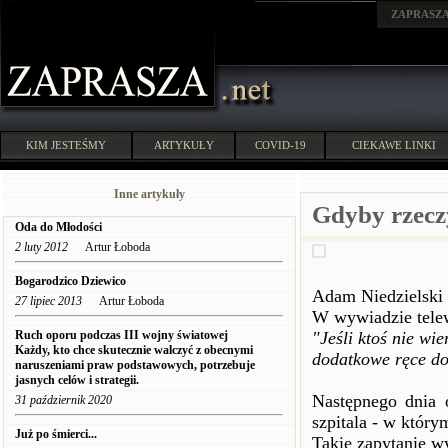
ZAPRASZ
KIM JESTEŚMY
ARTYKUŁY
COVID-19
CIEKAWE LINKI
Inne artykuły
Gdyby rzecz
Oda do Młodości
2 luty 2012
Artur Łoboda
Bogarodzico Dziewico
Adam Niedzielski 
27 lipiec 2013
Artur Łoboda
W wywiadzie telew
Ruch oporu podczas III wojny światowej
"Jeśli ktoś nie wi
Każdy, kto chce skutecznie walczyć z obecnymi
dodatkowe ręce d
naruszeniami praw podstawowych, potrzebuje
jasnych celów i strategii.
Następnego dnia 
31 październik 2020
szpitala - w któr
Już po śmierci...
Takie zapytanie w