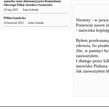
zamachu stanu dokonanej przez Komendanta
Głównego Policji Jarosława Szymczyka
23 maj 2021
Artur Łoboda
POlska bandycka
Niestety - w powy
24 kwiecień 2015
Artur Łoboda
Ponieważ nawet ni
- nazwiska kopiuję
Byłem przekonany,
zdrowia, bo pisałe
Ale, w pamięci by
zauważyłem.
I dlatego przez ki
nazwisko Pinkasa.
Jak zauważyłem bł