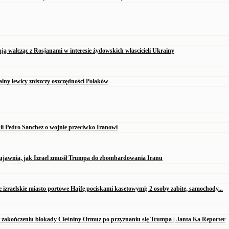
ją walcząc z Rosjanami w interesie żydowskich włascicieli Ukrainy
alny lewicy zniszczy oszczędności Polaków
ii Pedro Sanchez o wojnie przeciwko Iranowi
ujawnia, jak Izrael zmusił Trumpa do zbombardowania Iranu
e izraelskie miasto portowe Hajfę pociskami kasetowymi; 2 osoby zabite, samochody...
 zakończeniu blokady Cieśniny Ormuz po przyznaniu się Trumpa | Janta Ka Reporter