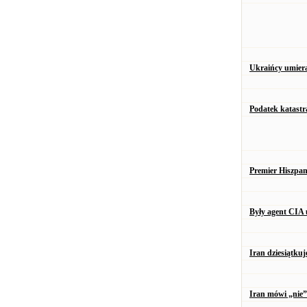
Ukraińcy umiera
Podatek katastr
Premier Hiszpan
Były agent CIA 
Iran dziesiątkuj
Iran mówi „nie”