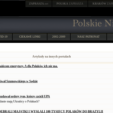
ZAPRASZA
.net
POLSKA
ZAPRASZA
KRAKÓW
ZAP
ID-19
CIEKAWE LINKI
2002-2009
NASZ PATRONAT
Artykuły na innych portalach
ńcom emerytury. A dla Polaków ich nie ma.
hiwał Szumowskiego w Sądzie
zdawał ordery tym, którzy czcicli UPA
zdanie mają Ukraińcy o Polakach?
DEBRALI MAJĄTKI I WYSŁALI 100 TYSIĘCY POLAKÓW DO BRAZYLII