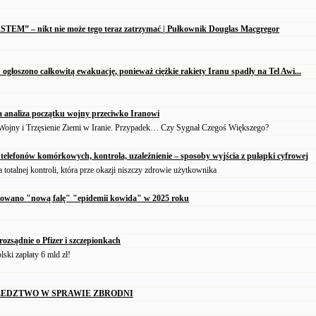
ASTEM” – nikt nie może tego teraz zatrzymać | Pułkownik Douglas Macgregor
: ogłoszono całkowitą ewakuację, ponieważ ciężkie rakiety Iranu spadły na Tel Awi...
 analiza początku wojny przeciwko Iranowi
Wojny i Trzęsienie Ziemi w Iranie. Przypadek… Czy Sygnał Czegoś Większego?
telefonów komórkowych, kontrola, uzależnienie – sposoby wyjścia z pułapki cyfrowej
 totalnej kontroli, która prze okazji niszczy zdrowie użytkownika
nowano "nową falę" "epidemii kowida" w 2025 roku
rozsądnie o Pfizer i szczepionkach
lski zapłaty 6 mld zł!
LEDZTWO W SPRAWIE ZBRODNI