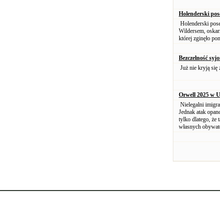
Holenderski pos
Holenderski pose
Wildersem, oskarż
której zginęło po
Bezczelność syj
Już nie kryją się
Orwell 2025 w 
Nielegalni imigr
Jednak atak opan
tylko dlatego, że
własnych obywate