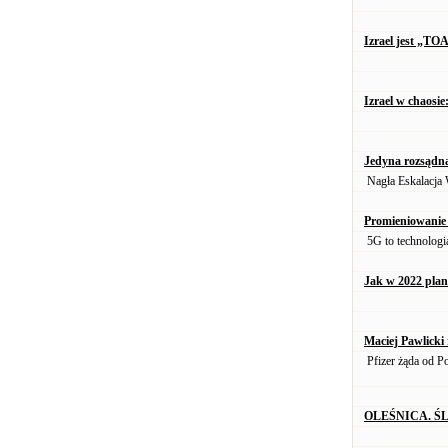
Izrael jest „TO
Izrael w chaosie
Jedyna rozsądna
Nagła Eskalacja 
Promieniowanie 
5G to technologia
Jak w 2022 pla
Maciej Pawlicki 
Pfizer żąda od Po
OLEŚNICA. Ś