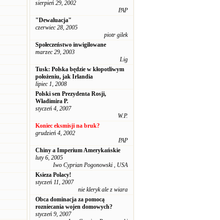
sierpień 29, 2002
PAP
"Dewaluacja"
czerwiec 28, 2005
piotr gilek
Społeczeństwo inwigilowane
marzec 29, 2003
Lig
Tusk: Polska będzie w kłopotliwym
położeniu, jak Irlandia
lipiec 1, 2008
Polski sen Prezydenta Rosji,
Władimira P.
styczeń 4, 2007
W.P.
Koniec eksmisji na bruk?
grudzień 4, 2002
PAP
Chiny a Imperium Amerykańskie
luty 6, 2005
Iwo Cyprian Pogonowski , USA
Ksieza Polacy!
styczeń 11, 2007
nie kleryk ale z wiara
Obca dominacja za pomocą
rozniecania wojen domowych?
styczeń 9, 2007