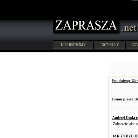
KIM JESTEŚMY
ARTYKUŁY
COV
Fundujemy Ukrai
Braun przesłuc
Andrzej Duda ro
Zobaczcie jakie 
JAK ŻYDZI O