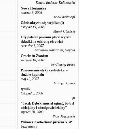
Renata Rudecka-Kalinowska
Nowa Floriańska
marzec 6, 2006
www.krakow.pl
Gdzie ukrywa się socjalizm(!)
listopad 15, 2005
Marek Olżyński
Czy palacze powinni płacić wyższe
składki na ochronę zdrowia?
czerwiec 1, 2007
Mirosław Naleziński, Gdynia
Cracks in Zionism
sierpień 10, 2007
by Charley Reese
Pozorowanie etyki, czyli etyka w
służbie kapitału
maj 12, 2007
Gracjan Cimek
tytulik
listopad 5, 2006
ja
"Jacek Dębski musiał zginąć, bo był
nielojalny i nieodpowiedzialny"
styczeń 20, 2003
Piotr Mączynski
Wniosek o odwołanie prezesa NBP
bezprawny