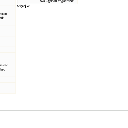
Iwo Cyprian Pogonowski
więcej ->
ertem
niku
rantów
obec