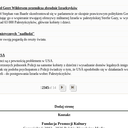
eł Geert Wildersem przemilcza zbrodnie Izraelczyków
ł Stephan van Baarle skonfrontował się w parlamencie ze skrajnie prawicowym politykiem Ge
ając go o wspieranie trwającej ofensywy militarnej Izraela w palestyńskiej Strefie Gazy, w wy
nad 63 000 Palestyńczyków, głównie kobiety i dzieci.
onistycznych "nadludzi"
 ze swoją pogardą do reszty świata.
USA
anci są z pewnością problemem w USA.
cerzonych jednostek Policji na samotne kobiety z dziećmi i wysadzanie domów legalnych imig
 tak się podoba psychopatom z Policji świadczy o tym, że USA upodobniło się w działaniach w
li - do postępowania Izraela wobec Palestyńczyków.
1
2
3
4
5
of 14
Dodaj stronę
Kontakt
Fundacja Promocji Kultury