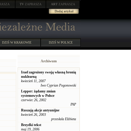
RASZA
TV
ZAPRASZA
ART
ZAPRASZA
Dodaj artykuł
DZIŚ W KRAKOWIE
DZIŚ W POLSCE
Archiwum
Irael zagrożony swoją własną bronią
nuklearną
kwiecień 11, 2007
Iwo Cyprian Pogonowski
Lepper: żądamy zmian
systemowych w Polsce
czerwiec 26, 2002
PAP
Ruszają akcje antyunijne
kwiecień 26, 2003
przesłala Elżbieta
Brzydki tekst
maj 19, 2006