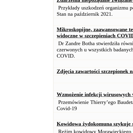
Zdarzenia niepożądane związane 
Przykłady uszkodzeń organizmu po
Stan na październik 2021.
Mikroskopijne, zaawansowane te
widoczne w szczepieniach COVI
Dr Zandre Botha stwierdziła równ
czerwonych u wszystkich badanych
COVID.
Zdjęcia zawartości szczepionek 
Wzmożenie infekcji wirusowych w
Przemówienie Thierry’ego Baudeta
Covid-19
Kowidowa żydokomuna szykuje s
Reżim kowidowy Morawieckiego z