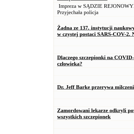
Impreza w SĄDZIE REJONOWYM. W
Przyjechała policja
Żadna ze 137. instytucji naukow
w czystej postaci SARS-COV-2.
Dlaczego szczepionki na COVID
człowieka?
Dr. Jeff Barke przerywa milcze
Zamordowani lekarze odkryli p
wszystkich szczepionek