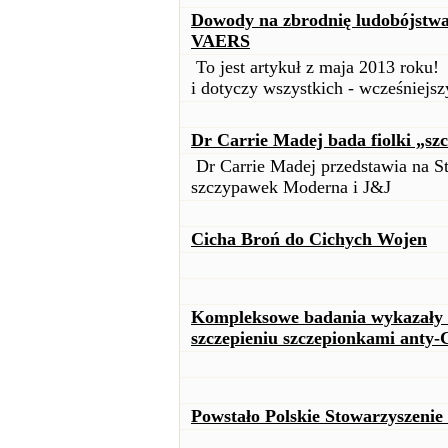
Dowody na zbrodnię ludobójstwa
VAERS
To jest artykuł z maja 2013 roku!
i dotyczy wszystkich - wcześniejsz
Dr Carrie Madej bada fiolki „sz
Dr Carrie Madej przedstawia na St
szczypawek Moderna i J&J
Cicha Broń do Cichych Wojen
Kompleksowe badania wykazały s
szczepieniu szczepionkami anty
Powstało Polskie Stowarzyszenie