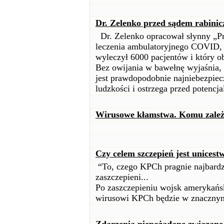
Dr. Zelenko przed sądem rabinic
Dr. Zelenko opracował słynny „Pr
leczenia ambulatoryjnego COVID,
wyleczył 6000 pacjentów i który o
Bez owijania w bawełnę wyjaśnia,
jest prawdopodobnie najniebezpiecz
ludzkości i ostrzega przed potenc
Wirusowe kłamstwa. Komu zależy
Czy celem szczepień jest unices
“To, czego KPCh pragnie najbardzi
zaszczepieni...
Po zaszczepieniu wojsk amerykańs
wirusowi KPCh będzie w znacznym 