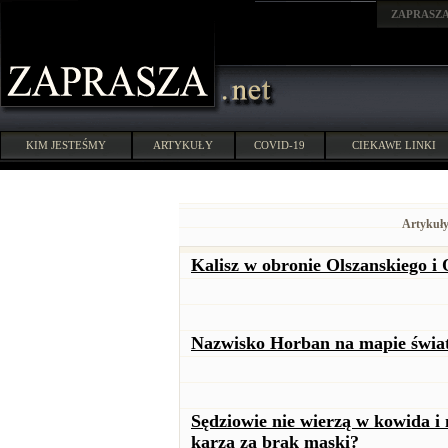
ZAPRASZ
KIM JESTEŚMY
ARTYKUŁY
COVID-19
CIEKAWE LINKI
Artykuły
Kalisz w obronie Olszanskiego i
Nazwisko Horban na mapie świa
Sędziowie nie wierzą w kowida i n
karzą za brak maski?