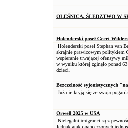
OLEŚNICA. ŚLEDZTWO W S
Holenderski poseł Geert Wilder
Holenderski poseł Stephan van Ba
skrajnie prawicowym politykiem 
wspieranie trwającej ofensywy mili
w wyniku której zginęło ponad 63
dzieci.
Bezczelność syjonistycznych "n
Już nie kryją się ze swoją pogardą
Orwell 2025 w USA
Nielegalni imigranci są z pewno
Jednak atak opancerzonych jednost