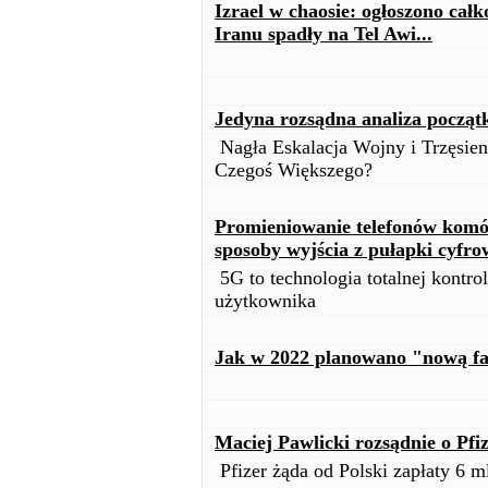
Izrael w chaosie: ogłoszono cał
Iranu spadły na Tel Awi...
Jedyna rozsądna analiza począt
Nagła Eskalacja Wojny i Trzęsie
Czegoś Większego?
Promieniowanie telefonów komór
sposoby wyjścia z pułapki cyfro
5G to technologia totalnej kontrol
użytkownika
Jak w 2022 planowano "nową fa
Maciej Pawlicki rozsądnie o Pfi
Pfizer żąda od Polski zapłaty 6 ml