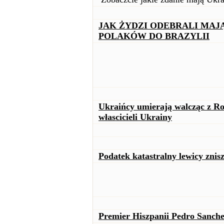
JAK ŻYDZI ODEBRALI MAJĄ
POLAKÓW DO BRAZYLII
Ukraińcy umierają walcząc z Ro
włascicieli Ukrainy
Podatek katastralny lewicy znis
Premier Hiszpanii Pedro Sanche