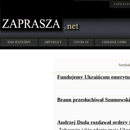
ZAPRASZ
KIM JESTEŚMY
ARTYKUŁY
COVID-19
CIEKAWE LINKI
Artykuł
Fundujemy Ukraińcom emerytury
Braun przesłuchiwał Szumowski
Andrzej Duda rozdawał ordery t
Zobaczcie jakie zdanie mają Ukra