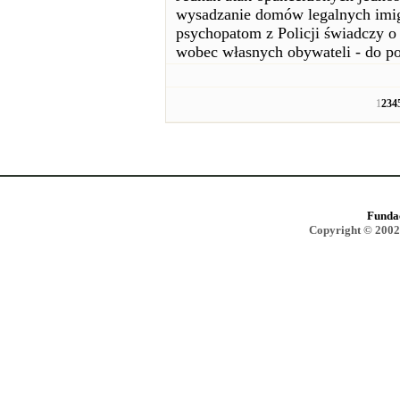
wysadzanie domów legalnych imigr
psychopatom z Policji świadczy o
wobec własnych obywateli - do p
1
2
3
4
Funda
Copyright © 2002