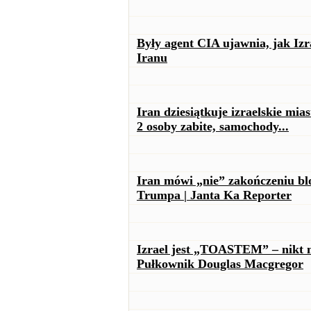
Były agent CIA ujawnia, jak I
Iranu
Iran dziesiątkuje izraelskie mi
2 osoby zabite, samochody...
Iran mówi „nie” zakończeniu bl
Trumpa | Janta Ka Reporter
Izrael jest „TOASTEM” – nikt n
Pułkownik Douglas Macgregor