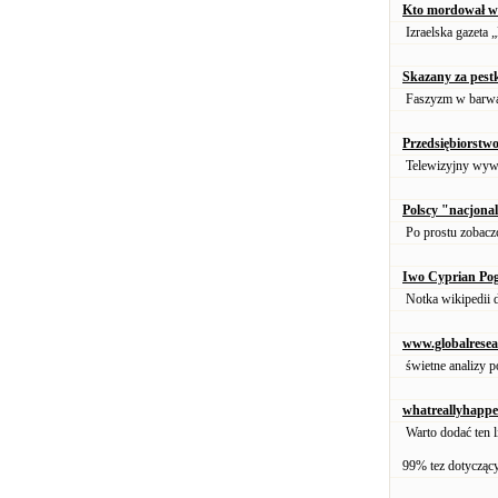
Kto mordował w
Izraelska gazeta 
Skazany za pestk
Faszyzm w barwa
Przedsiębiorstw
Telewizyjny wyw
Polscy "nacjonal
Po prostu zobacz
Iwo Cyprian Po
Notka wikipedii 
www.globalresea
świetne analizy p
whatreallyhapp
Warto dodać ten l
99% tez dotyczącyc