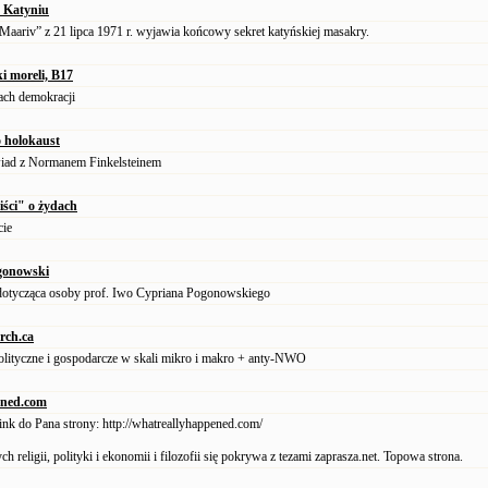
 Katyniu
„Maariv” z 21 lipca 1971 r. wyjawia końcowy sekret katyńskiej masakry.
i moreli, B17
ch demokracji
o holokaust
iad z Normanem Finkelsteinem
iści" o żydach
cie
gonowski
dotycząca osoby prof. Iwo Cypriana Pogonowskiego
rch.ca
olityczne i gospodarcze w skali mikro i makro + anty-NWO
ened.com
ink do Pana strony: http://whatreallyhappened.com/
h religii, polityki i ekonomii i filozofii się pokrywa z tezami zaprasza.net. Topowa strona.