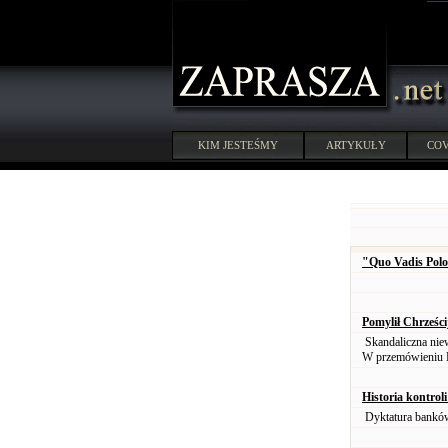
KIM JESTEŚMY
ARTYKUŁY
COV
"Quo Vadis Pol
Pomylił Chrześc
Skandaliczna niew
W przemówieniu B
Historia kontro
Dyktatura banków 