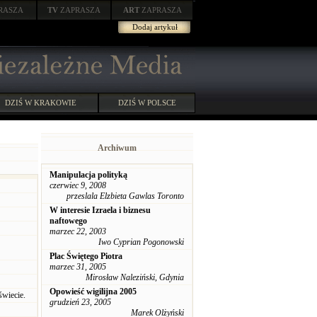
RASZA
TV
ZAPRASZA
ART
ZAPRASZA
Dodaj artykuł
DZIŚ W KRAKOWIE
DZIŚ W POLSCE
Archiwum
Manipulacja polityką
czerwiec 9, 2008
przeslala Elzbieta Gawlas Toronto
W interesie Izraela i biznesu
naftowego
marzec 22, 2003
Iwo Cyprian Pogonowski
Plac Świętego Piotra
marzec 31, 2005
Mirosław Naleziński, Gdynia
Opowieść wigilijna 2005
świecie.
grudzień 23, 2005
Marek Olżyński