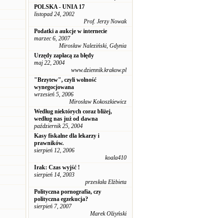
POLSKA - UNIA 17
listopad 24, 2002
Prof. Jerzy Nowak
Podatki a aukcje w internecie
marzec 6, 2007
Mirosław Naleziński, Gdynia
Urzędy zapłacą za błędy
maj 22, 2004
www.dziennik.krakow.pl
"Brzytew", czyli wolność
wynegocjowana
wrzesień 5, 2006
Mirosław Kokoszkiewicz
Według niektórych coraz bliżej,
według nas już od dawna
październik 25, 2004
Kasy fiskalne dla lekarzy i
prawników.
sierpień 12, 2006
koala410
Irak: Czas wyjść !
sierpień 14, 2003
przesłała Elżbieta
Polityczna pornografia, czy
polityczna egzekucja?
sierpień 7, 2007
Marek Olżyński