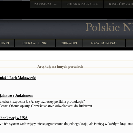
ZAPRASZA
.net
POLSKA
ZAPRASZA
KRAKÓW
ZAP
ID-19
CIEKAWE LINKI
2002-2009
NASZ PATRONAT
Artykuły na innych portalach
onia?" Lech Makowiecki
ijaństwo z Judaizmem
iedza Prezydenta USA, czy też raczej perfidna prowokacja?
aracj Obama opisuje Chrześcijaństwo odwołaniami do Judaizmu.
li bankowej w USA
i ich system zadłużający, nie są ograniczone do jednego kraju, ale istnieją w każdym kraju na 