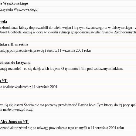
ofa Wyszkowskiego
rzystofa Wyszkowskiego
awda
zbrodniarze którzy doprowadzili do wielu wojen i kryzysu światowego w w dalszym ciągu - 
Josef Goebbels kłamią w oczy w kwestii sytuacji gospodarczej świata i Stanów Zjednoczonych
taku z 11 września
ułujących przedstawić prawdę i ataku z 11 września 2001 roku
lności do faszyzmu
ają rozumieć - co się dzieje z ich krajem. O tym mówi film pod wskazanym linkiem.
o 9/11
a analizie wydarzeń z 11 września 2001
resują się losami Świata nie ma potrzeby przedstawiać Davida Icke. Tym ktorzy do tej pory spal
na może otworzyć oczy.
Alex Jones on 9/11
wood aktor zebrał się na odwagę powiedzenia tego co myśli o 11 września 2001 roku