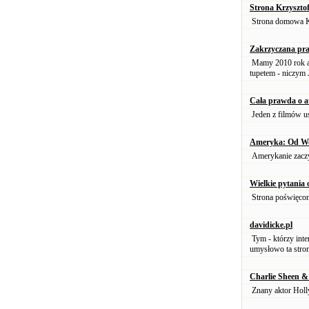
Strona Krzyszt
Strona domowa K
Zakrzyczana pr
Mamy 2010 rok a 
tupetem - niczym 
Cała prawda o a
Jeden z filmów us
Ameryka: Od Wo
Amerykanie zaczyn
Wielkie pytania 
Strona poświęcon
davidicke.pl
Tym - którzy inte
umysłowo ta stro
Charlie Sheen & 
Znany aktor Holly