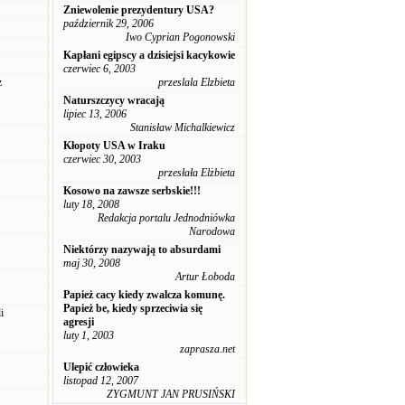
Zniewolenie prezydentury USA?
październik 29, 2006
Iwo Cyprian Pogonowski
Kapłani egipscy a dzisiejsi kacykowie
czerwiec 6, 2003
z
przeslala Elzbieta
Naturszczycy wracają
lipiec 13, 2006
Stanisław Michalkiewicz
Kłopoty USA w Iraku
czerwiec 30, 2003
przesłała Elżbieta
Kosowo na zawsze serbskie!!!
luty 18, 2008
Redakcja portalu Jednodniówka
Narodowa
Niektórzy nazywają to absurdami
maj 30, 2008
Artur Łoboda
Papież cacy kiedy zwalcza komunę.
Papież be, kiedy sprzeciwia się
i
agresji
luty 1, 2003
zaprasza.net
Ulepić człowieka
listopad 12, 2007
ZYGMUNT JAN PRUSIŃSKI