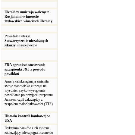
Ukraińcy umierają walcząc z
Rosjanami w interesie
żydowskich włascicieli Ukrainy
Powstało Polskie
Stowarzyszenie niezależnych
lekarzy i naukowców
FDA ogranicza stosowanie
szczepionki J&J z powodu
powikłań
Amerykańska agencja zmieniła
swoje stanowisko z uwagi na
wysokie ryzyko wystąpienia
powikłania po przyjęciu preparatu
Janssen, czyli zakrzepicy z
zespołem małopłytkowości (TTS).
Historia kontroli bankowej w
USA
Dyktatura banków i ich system
zadłużający, nie są ograniczone do