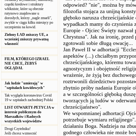
odpowied? "nie", można by mówić
cząstki kredowe i struktury
włókniste, które są obecnie
filozofia stojąca za unijną konsty
rutynowo znajdowane u
głęboko narusza chrześcijańskie 
dorosłych, którzy „nagle zmarli”,
zwykle w ciągu kilku miesięcy po
wypadkach mamy do czynienia z 
szczepieniu na kowid.
Europie - Ojciec Święty nazwał 
Zielony ŁAD zniszczy UE, a
Chrystusa". Jak na ironię, prze
wcześniej zniszczy prywatną
zgotowali sobie długą owację...
własność
Jan Paweł II w adhortacji "Eccle
aspektów (...) chciałbym przypo
FILM, KTÓREGO IZRAEL
chrześcijańskiego, któremu towa
NIE CHCE, ŻEBYŚ
agnostycyzm i obojętność relig
OGLĄDAŁ
wrażenie, że żyją bez duchowego
roztrwonili dziedzictwo pozostaw
Jak ludzie "umierają" w
zbytnio próby nadania Europie o
"szpitalach kowidowych"
a w szczególności głęboką duszę
Tak wygląda koronawirus Covid
tworzących ją ludów w oderwaniu
19 w szpitalach zachodniej Polski
chrześcijaństwo".
LIST OTWARTY-PETYCJA w
interesie publicznym do
We wspomnianej adhortacji Ojci
Marszałków i Radnych
potrzebuje wymiaru religijnego".
wszystkich województw
działaniu Boga. Nadzieja na zbu
Drogi Czytelniku!
godnego człowieka nie może bo
Jeśli chcesz wzmocnić