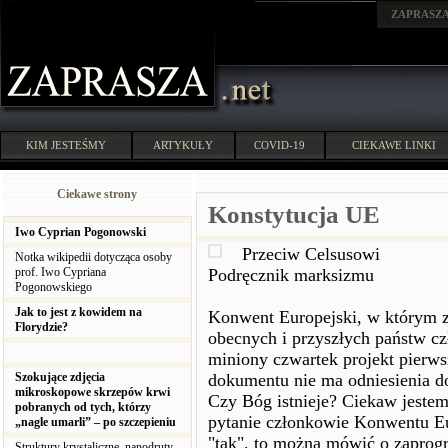
ZAPRASZ
KIM JESTEŚMY
ARTYKUŁY
COVID-19
CIEKAWE LINKI
Ciekawe strony
Konstytucja UE
Iwo Cyprian Pogonowski
Przeciw Celsusowi
Notka wikipedii dotycząca osoby
prof. Iwo Cypriana
Podręcznik marksizmu
Pogonowskiego
Jak to jest z kowidem na
Konwent Europejski, w którym z
Florydzie?
obecnych i przyszłych państw cz
miniony czwartek projekt pierws
Szokujące zdjęcia
dokumentu nie ma odniesienia do
mikroskopowe skrzepów krwi
Czy Bóg istnieje? Ciekaw jestem
pobranych od tych, którzy
pytanie członkowie Konwentu Eu
„nagle umarli” – po szczepieniu
"tak", to można mówić o zaprog
Struktury krystaliczne, nanodruty,