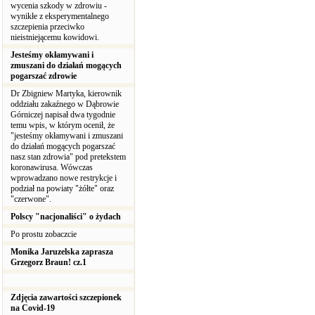
wycenia szkody w zdrowiu -
wynikłe z eksperymentalnego
szczepienia przeciwko
nieistniejącemu kowidowi.
Jesteśmy okłamywani i
zmuszani do działań mogących
pogarszać zdrowie
Dr Zbigniew Martyka, kierownik
oddziału zakaźnego w Dąbrowie
Górniczej napisał dwa tygodnie
temu wpis, w którym ocenił, że
"jesteśmy okłamywani i zmuszani
do działań mogących pogarszać
nasz stan zdrowia" pod pretekstem
koronawirusa. Wówczas
wprowadzano nowe restrykcje i
podział na powiaty "żółte" oraz
"czerwone".
Polscy "nacjonaliści" o żydach
Po prostu zobaczcie
Monika Jaruzelska zaprasza
Grzegorz Braun! cz.1
Zdjęcia zawartości szczepionek
na Covid-19