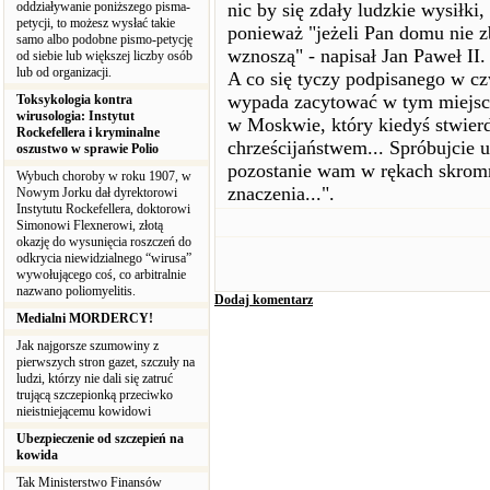
oddziaływanie poniższego pisma-
nic by się zdały ludzkie wysiłk
petycji, to możesz wysłać takie
ponieważ "jeżeli Pan domu nie zb
samo albo podobne pismo-petycję
wznoszą" - napisał Jan Paweł II.
od siebie lub większej liczby osób
lub od organizacji.
A co się tyczy podpisanego w czw
wypada zacytować w tym miejsc
Toksykologia kontra
wirusologia: Instytut
w Moskwie, który kiedyś stwierd
Rockefellera i kryminalne
chrześcijaństwem... Spróbujcie u
oszustwo w sprawie Polio
pozostanie wam w rękach skromn
Wybuch choroby w roku 1907, w
znaczenia...".
Nowym Jorku dał dyrektorowi
Instytutu Rockefellera, doktorowi
Simonowi Flexnerowi, złotą
okazję do wysunięcia roszczeń do
odkrycia niewidzialnego “wirusa”
wywołującego coś, co arbitralnie
nazwano poliomyelitis.
Dodaj komentarz
Medialni MORDERCY!
Jak najgorsze szumowiny z
pierwszych stron gazet, szczuły na
ludzi, którzy nie dali się zatruć
trującą szczepionką przeciwko
nieistniejącemu kowidowi
Ubezpieczenie od szczepień na
kowida
Tak Ministerstwo Finansów