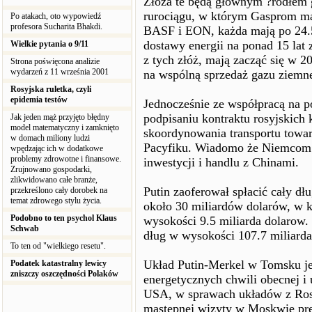
Złoża te będą głównym ?ródłem g
rurociągu, w którym Gasprom ma
Po atakach, oto wypowiedź
profesora Sucharita Bhakdi.
BASF i EON, każda mają po 24.
dostawy energii na ponad 15 lat
Wielkie pytania o 9/11
z tych złóż, mają zacząć się w 
Strona poświęcona analizie
wydarzeń z 11 września 2001
na wspólną sprzedaż gazu ziemn
Rosyjska ruletka, czyli
epidemia testów
Jednocześnie ze współpracą na p
podpisaniu kontraktu rosyjskich 
Jak jeden mąż przyjęto błędny
model matematyczny i zamknięto
skoordynowania transportu towa
w domach miliony ludzi
Pacyfiku. Wiadomo że Niemcom b
wpędzając ich w dodatkowe
problemy zdrowotne i finansowe.
inwestycji i handlu z Chinami.
Zrujnowano gospodarki,
zlikwidowano całe branże,
Putin zaoferował spłacić cały d
przekreślono cały dorobek na
temat zdrowego stylu życia.
około 30 miliardów dolarów, w 
Podobno to ten psychol Klaus
wysokości 9.5 miliarda dolarow.
Schwab
dług w wysokości 107.7 miliarda
To ten od "wielkiego resetu".
Układ Putin-Merkel w Tomsku j
Podatek katastralny lewicy
zniszczy oszczędności Polaków
energetycznych chwili obecnej i 
USA, w sprawach układów z Rosją
mastępnej wizyty w Moskwie prez