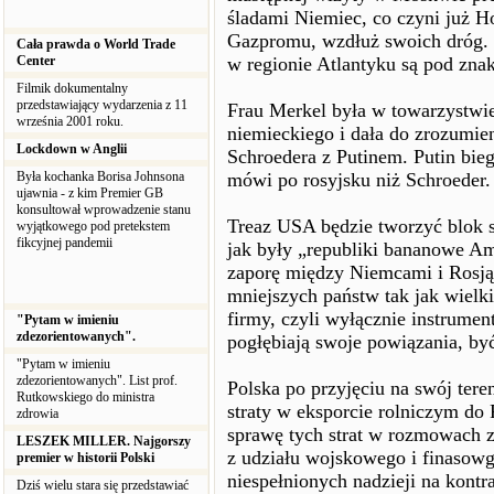
śladami Niemiec, co czyni już Ho
Gazpromu, wzdłuż swoich dróg. W
Cała prawda o World Trade
Center
w regionie Atlantyku są pod zna
Filmik dokumentalny
przedstawiający wydarzenia z 11
Frau Merkel była w towarzystwie
września 2001 roku.
niemieckiego i dała do zrozumien
Lockdown w Anglii
Schroedera z Putinem. Putin bie
Była kochanka Borisa Johnsona
mówi po rosyjsku niż Schroeder.
ujawnia - z kim Premier GB
konsultował wprowadzenie stanu
Treaz USA będzie tworzyć blok 
wyjątkowego pod pretekstem
fikcyjnej pandemii
jak były „republiki bananowe Ame
zaporę między Niemcami i Rosją
mniejszych państw tak jak wielki
firmy, czyli wyłącznie instrumen
"Pytam w imieniu
zdezorientowanych".
pogłębiają swoje powiązania, by
"Pytam w imieniu
zdezorientowanych". List prof.
Polska po przyjęciu na swój tere
Rutkowskiego do ministra
straty w eksporcie rolniczym do 
zdrowia
sprawę tych strat w rozmowach z
LESZEK MILLER. Najgorszy
z udziału wojskowego i finasowgo
premier w historii Polski
niespełnionych nadzieji na kontr
Dziś wielu stara się przedstawiać