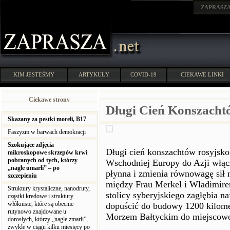
ZAPRASZ
KIM JESTEŚMY
ARTYKUŁY
COVID-19
CIEKAWE LINKI
Ciekawe strony
Długi Cień Konszacht
Skazany za pestki moreli, B17
Faszyzm w barwach demokracji
Szokujące zdjęcia
Długi cień konszachtów rosyjsko 
mikroskopowe skrzepów krwi
pobranych od tych, którzy
Wschodniej Europy do Azji włącz
„nagle umarli” – po
płynna i zmienia równowagę sił
szczepieniu
między Frau Merkel i Wladimire
Struktury krystaliczne, nanodruty,
stolicy syberyjskiego zagłębia 
cząstki kredowe i struktury
włókniste, które są obecnie
dopuścić do budowy 1200 kilome
rutynowo znajdowane u
Morzem Bałtyckim do miejscowo
dorosłych, którzy „nagle zmarli”,
zwykle w ciągu kilku miesięcy po