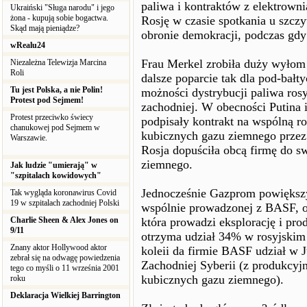
paliwa i kontraktów z elektrown
Ukraiński "Sługa narodu" i jego
żona - kupują sobie bogactwa.
Rosję w czasie spotkania u szcz
Skąd mają pieniądze?
obronie demokracji, podczas gd
wRealu24
Frau Merkel zrobiła duży wyłom w
Niezależna Telewizja Marcina
Roli
dalsze poparcie tak dla pod-bałty
Tu jest Polska, a nie Polin!
możności dystrybucji paliwa ros
Protest pod Sejmem!
zachodniej. W obecności Putina
Protest przeciwko świecy
podpisały kontrakt na wspólną r
chanukowej pod Sejmem w
kubicznych gazu ziemnego przez 3
Warszawie.
Rosja dopuściła obcą firmę do s
ziemnego.
Jak ludzie "umierają" w
"szpitalach kowidowych"
Jednocześnie Gazprom powiększ
Tak wygląda koronawirus Covid
19 w szpitalach zachodniej Polski
wspólnie prowadzonej z BASF, or
Charlie Sheen & Alex Jones on
która prowadzi eksplorację i pro
9/11
otrzyma udział 34% w rosyjskim 
Znany aktor Hollywood aktor
koleii da firmie BASF udział w 
zebrał się na odwagę powiedzenia
Zachodniej Syberii (z produkcy
tego co myśli o 11 września 2001
kubicznych gazu ziemnego).
roku
Deklaracja Wielkiej Barrington