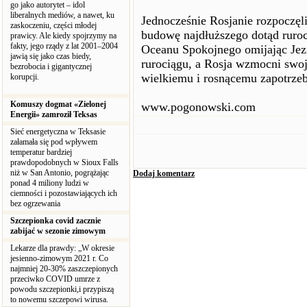
go jako autorytet – idol
liberalnych mediów, a nawet, ku
Jednocześnie Rosjanie rozpoczęli
zaskoczeniu, części młodej
budowę najdłuższego dotąd ruroc
prawicy. Ale kiedy spojrzymy na
fakty, jego rządy z lat 2001–2004
Oceanu Spokojnego omijając Jezi
jawią się jako czas biedy,
rurociągu, a Rosja wzmocni swoj
bezrobocia i gigantycznej
wielkiemu i rosnącemu zapotrze
korupcji.
Komuszy dogmat «Zielonej
www.pogonowski.com
Energii» zamroził Teksas
Sieć energetyczna w Teksasie
załamała się pod wpływem
temperatur bardziej
prawdopodobnych w Sioux Falls
niż w San Antonio, pogrążając
Dodaj komentarz
ponad 4 miliony ludzi w
ciemności i pozostawiających ich
bez ogrzewania
Szczepionka covid zacznie
zabijać w sezonie zimowym
Lekarze dla prawdy: „W okresie
jesienno-zimowym 2021 r. Co
najmniej 20-30% zaszczepionych
przeciwko COVID umrze z
powodu szczepionki,i przypiszą
to nowemu szczepowi wirusa.