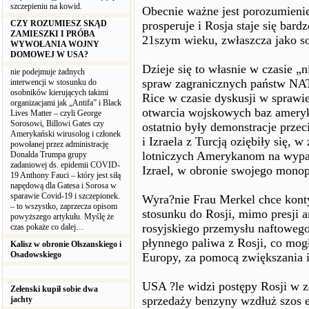
szczepieniu na kowid.
Obecnie ważne jest porozumieni
CZY ROZUMIESZ SKĄD
prosperuje i Rosja staje się ba
ZAMIESZKI I PRÓBA
21szym wieku, zwłaszcza jako so
WYWOŁANIA WOJNY
DOMOWEJ W USA?
Dzieje się to własnie w czasie „
nie podejmuje żadnych
spraw zagranicznych państw NA
interwencji w stosunku do
osobników kierujących takimi
Rice w czasie dyskusji w sprawi
organizacjami jak „Antifa” i Black
otwarcia wojskowych baz ameryk
Lives Matter – czyli George
Sorosowi, Billowi Gates czy
ostatnio były demonstracje prz
Amerykański wirusolog i członek
i Izraela z Turcją oziębiły się,
powołanej przez administrację
lotniczych Amerykanom na wypade
Donalda Trumpa grupy
zadaniowej ds. epidemii COVID-
Izrael, w obronie swojego mono
19 Anthony Fauci – który jest siłą
napędową dla Gatesa i Sorosa w
sparawie Covid-19 i szczepionek.
Wyra?nie Frau Merkel chce kont
– to wszystko, zaprzecza opisom
stosunku do Rosji, mimo presji a
powyższego artykułu. Myślę że
rosyjskiego przemysłu naftowego
czas pokaże co dalej…
płynnego paliwa z Rosji, co mo
Kalisz w obronie Olszanskiego i
Osadowskiego
Europy, za pomocą zwiększania i
USA ?le widzi postępy Rosji w 
Zełenski kupił sobie dwa
sprzedaży benzyny wzdłuż szos e
jachty