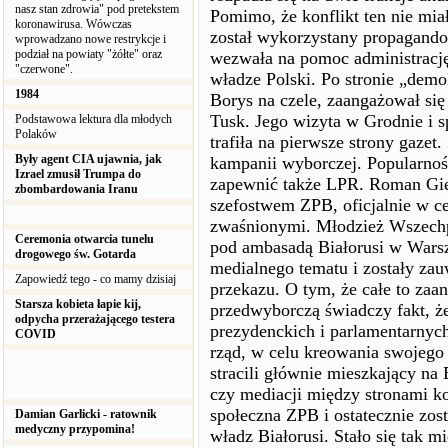
nasz stan zdrowia" pod pretekstem
Pomimo, że konflikt ten nie mia
koronawirusa. Wówczas
został wykorzystany propagando
wprowadzano nowe restrykcje i
podział na powiaty "żółte" oraz
wezwała na pomoc administrację
"czerwone".
władze Polski. Po stronie „dem
1984
Borys na czele, zaangażował si
Tusk. Jego wizyta w Grodnie i 
Podstawowa lektura dla młodych
Polaków
trafiła na pierwsze strony gazet
Były agent CIA ujawnia, jak
kampanii wyborczej. Popularnoś
Izrael zmusił Trumpa do
zapewnić także LPR. Roman Giert
zbombardowania Iranu
szefostwem ZPB, oficjalnie w ce
zwaśnionymi. Młodzież Wszechpo
Ceremonia otwarcia tunelu
pod ambasadą Białorusi w Warsz
drogowego św. Gotarda
medialnego tematu i zostały za
Zapowiedź tego - co mamy dzisiaj
przekazu. O tym, że całe to za
Starsza kobieta łapie kij,
przedwyborczą świadczy fakt, ż
odpycha przerażającego testera
prezydenckich i parlamentarnych
COVID
rząd, w celu kreowania swojego
stracili głównie mieszkający na
czy mediacji między stronami ko
społeczna ZPB i ostatecznie zost
Damian Garlicki - ratownik
medyczny przypomina!
władz Białorusi. Stało się tak m