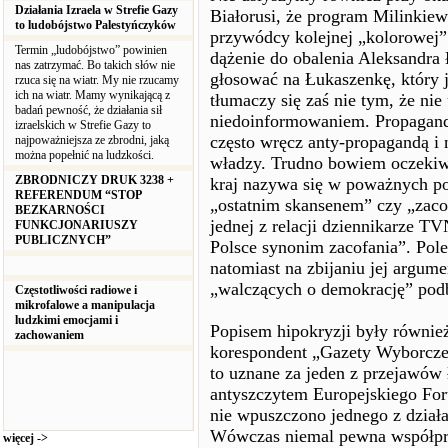
Działania Izraela w Strefie Gazy
Białorusi, że program Milinkiew
to ludobójstwo Palestyńczyków
przywódcy kolejnej „kolorowej” 
Termin „ludobójstwo” powinien
dążenie do obalenia Aleksandra 
nas zatrzymać. Bo takich słów nie
głosować na Łukaszenkę, który j
rzuca się na wiatr. My nie rzucamy
ich na wiatr. Mamy wynikającą z
tłumaczy się zaś nie tym, że nie
badań pewność, że działania sił
niedoinformowaniem. Propaganda
izraelskich w Strefie Gazy to
często wręcz anty-propagandą 
najpoważniejsza ze zbrodni, jaką
można popełnić na ludzkości.
władzy. Trudno bowiem oczekiwać
ZBRODNICZY DRUK 3238 +
kraj nazywa się w poważnych p
REFERENDUM “STOP
„ostatnim skansenem” czy „zaco
BEZKARNOŚCI
jednej z relacji dziennikarze TV
FUNKCJONARIUSZY
PUBLICZNYCH”
Polsce synonim zacofania”. Pole
natomiast na zbijaniu jej argum
„walczących o demokrację” pod
Częstotliwości radiowe i
mikrofalowe a manipulacja
ludzkimi emocjami i
Popisem hipokryzji były również
zachowaniem
korespondent „Gazety Wyborczej
to uznane za jeden z przejawów
antyszczytem Europejskiego Fo
nie wpuszczono jednego z działa
Wówczas niemal pewna współpra
więcej ->