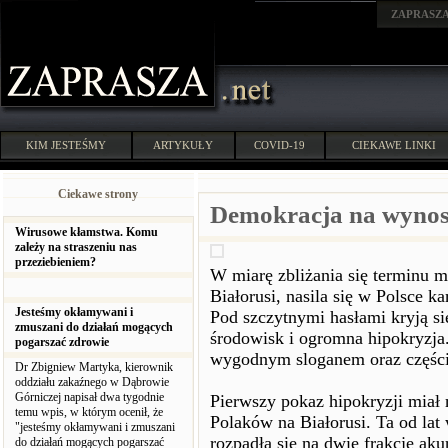
ZAPRASZ
KIM JESTEŚMY
ARTYKUŁY
COVID-19
CIEKAWE LINKI
Ciekawe strony
Demokracja na wyno
Wirusowe kłamstwa. Komu
zależy na straszeniu nas
przeziebieniem?
W miarę zbliżania się terminu
Białorusi, nasila się w Polsce k
Jesteśmy okłamywani i
Pod szczytnymi hasłami kryją s
zmuszani do działań mogących
środowisk i ogromna hipokryzja
pogarszać zdrowie
wygodnym sloganem oraz częścią
Dr Zbigniew Martyka, kierownik
oddziału zakaźnego w Dąbrowie
Górniczej napisał dwa tygodnie
Pierwszy pokaz hipokryzji miał 
temu wpis, w którym ocenił, że
Polaków na Białorusi. Ta od lat
"jesteśmy okłamywani i zmuszani
rozpadła się na dwie frakcje ak
do działań mogących pogarszać