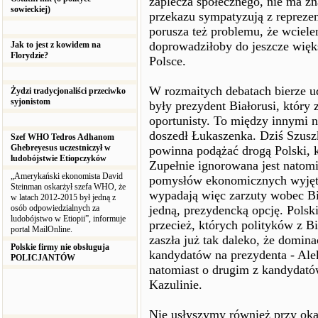
zaplecza społecznego, nie ma zn
sowieckiej)
przekazu sympatyzują z reprezen
porusza też problemu, że wciele
doprowadziłoby do jeszcze więks
Jak to jest z kowidem na
Florydzie?
Polsce.
W rozmaitych debatach bierze ud
Żydzi tradycjonaliści przeciwko
syjonistom
były prezydent Białorusi, który 
oportunisty. To między innymi n
doszedł Łukaszenka. Dziś Szus
Szef WHO Tedros Adhanom
Ghebreyesus uczestniczył w
powinna podążać drogą Polski, k
ludobójstwie Etiopczyków
Zupełnie ignorowana jest natom
„Amerykański ekonomista David
pomysłów ekonomicznych wyjęt
Steinman oskarżył szefa WHO, że
wypadają więc zarzuty wobec Bi
w latach 2012-2015 był jedną z
osób odpowiedzialnych za
jedną, prezydencką opcję. Polsk
ludobójstwo w Etiopii”, informuje
przecież, których polityków z B
portal MailOnline.
zaszła już tak daleko, że domin
Polskie firmy nie obsługuja
kandydatów na prezydenta - Ale
POLICJANTÓW
natomiast o drugim z kandydató
Kazulinie.
Nie usłyszymy również przy oka