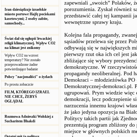
zapewniali „swoich” Polaków, że
porozumienia. Zyskał również s
Iran dziesiątkuje izraelskie
miasto portowe Hajfę pociskami
przedstawić całej tej kampanii j
kasetowymi; 2 osoby zabite,
wewnętrzne sprawy kraju.
samochody...
Kolejna fala propagandy, zwane
Świat dał się ogłupić lewackiej
sąsiadów przelewa się przez Pol
religii klimatycznej. Wpływ CO2
odbywają się w największych mia
na klimat jest znikomy
pierwszy rzut oka ich cel jest ja
Wpływ CO2 na wzrost
zbliżające się wybory prezydenc
temperatury? Nie zostało
przeprowadzone żadne
demokratyczne. W rzeczywistośc
potwierdzające badanie
propagandy neoliberalnej. Pod h
Polscy "nacjonaliści" o żydach
Demokraci – młodzieżówka PO o
Po prostu zobaczcie
Demokratycznej-demokraci.pl. Po
ugrupowań. Prym wiedzie więc op
FILM, KTÓREGO IZRAEL
NIE CHCE, ŻEBYŚ
demokracji, lecz podczepienie s
OGLĄDAŁ
narzucenia innemu krajowi własn
że jako jedyna opozycja na Biało
Rozmowa Adnieszki Wolskiej z
Politycy takich partii jak Zjedn
Sucharitem Bhakdi
prezentują program zbliżony d
miejsce w głównych polskich me
Ostatni mit (o polityce