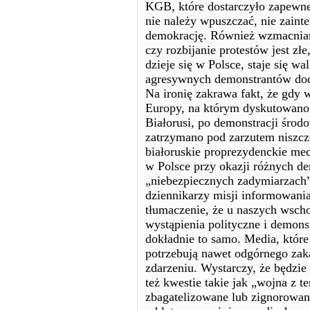
KGB, które dostarczyło zapewne 
nie należy wpuszczać, nie zaint
demokrację. Również wzmacniani
czy rozbijanie protestów jest zł
dzieje się w Polsce, staje się w
agresywnych demonstrantów dod
Na ironię zakrawa fakt, że gdy
Europy, na którym dyskutowano
Białorusi, po demonstracji środ
zatrzymano pod zarzutem niszcz
białoruskie proprezydenckie med
w Polsce przy okazji różnych dem
„niebezpiecznych zadymiarzach”
dziennikarzy misji informowani
tłumaczenie, że u naszych wsch
wystąpienia polityczne i demonst
dokładnie to samo. Media, które
potrzebują nawet odgórnego zak
zdarzeniu. Wystarczy, że będzie
też kwestie takie jak „wojna z 
zbagatelizowane lub zignorowan