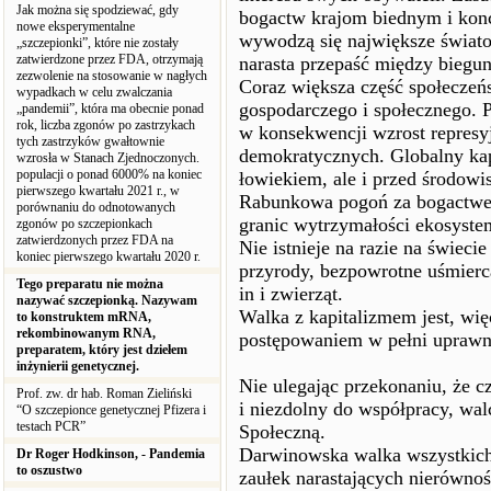
Jak można się spodziewać, gdy
bogactw krajom biednym i konc
nowe eksperymentalne
wywodzą się największe świato
„szczepionki”, które nie zostały
zatwierdzone przez FDA, otrzymają
narasta przepaść między biegun
zezwolenie na stosowanie w nagłych
Coraz większa część społeczeń
wypadkach w celu zwalczania
gospodarczego i społecznego. P
„pandemii”, która ma obecnie ponad
rok, liczba zgonów po zastrzykach
w konsekwencji wzrost represy
tych zastrzyków gwałtownie
demokratycznych. Globalny kapi
wzrosła w Stanach Zjednoczonych.
populacji o ponad 6000% na koniec
łowiekiem, ale i przed środowi
pierwszego kwartału 2021 r., w
Rabunkowa pogoń za bogactwem 
porównaniu do odnotowanych
granic wytrzymałości ekosyste
zgonów po szczepionkach
zatwierdzonych przez FDA na
Nie istnieje na razie na świec
koniec pierwszego kwartału 2020 r.
przyrody, bezpowrotne uśmierc
Tego preparatu nie można
in i zwierząt.
nazywać szczepionką. Nazywam
Walka z kapitalizmem jest, w
to konstruktem mRNA,
rekombinowanym RNA,
postępowaniem w pełni uprawn
preparatem, który jest dziełem
inżynierii genetycznej.
Nie ulegając przekonaniu, że cz
Prof. zw. dr hab. Roman Zieliński
i niezdolny do współpracy, wa
“O szczepionce genetycznej Pfizera i
testach PCR”
Społeczną.
Darwinowska walka wszystkich
Dr Roger Hodkinson, - Pandemia
to oszustwo
zaułek narastających nierównoś