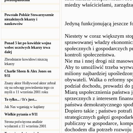
pseudopandemii
miedzy właścicielami, zarządza
Powstało Polskie Stowarzyszenie
niezależnych lekarzy i
Jedyną funkcjonującą jeszcze f
naukowców
Niestety w coraz większym sto
sprawowanej władzy ekonomic
Ponad 5 lat po kowidzie wojna
wobec uczciwych lekarzy trwa
społecznych i gospodarczych p
dalej
kontroli społeczeństwa.
Zbrodniarze kowidowi niszczą
Nie ma i nnej drogi niż masow
lekarzy
Aby to umożliwić trzeba wyrwa
Charlie Sheen & Alex Jones on
miliony najbardziej upośledzon
9/11
obywateli. Walka o reformy spo
Znany aktor Hollywood aktor zebrał
podział dochodu, prowadzi do 
się na odwagę powiedzenia tego co
Miarą uspołecznienia państwa 
myśli o 11 września 2001 roku
sprzecznych z interesem finans
To tylko... / It's just...
państwa demokratycznego spod 
Jak Nas wganiają w kajdany
Dopiero takie ; państwo potraf
Wielkie pytania o 9/11
strategicznych gałęzi gospodark
Strona poświęcona analizie
publiczny w gospodarce, kompe
wydarzeń z 11 września 2001
dochodem dla potrzeb rozwoju 