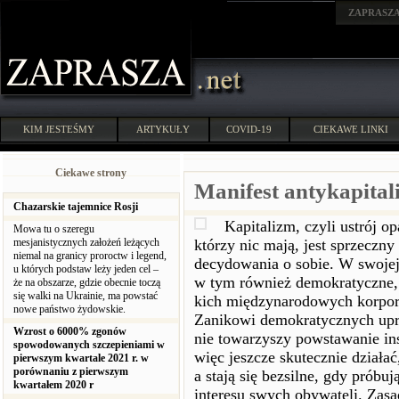
ZAPRASZ
KIM JESTEŚMY
ARTYKUŁY
COVID-19
CIEKAWE LINKI
Ciekawe strony
Manifest antykapital
Chazarskie tajemnice Rosji
Kapitalizm, czyli ustrój o
Mowa tu o szeregu
mesjanistycznych założeń leżących
którzy nic mają, jest sprzeczn
niemal na granicy proroctw i legend,
decydowania o sobie. W swojej
u których podstaw leży jeden cel –
w tym również demokratyczne, 
że na obszarze, gdzie obecnie toczą
się walki na Ukrainie, ma powstać
kich międzynarodowych korpor
nowe państwo żydowskie.
Zanikowi demokratycznych upr
Wzrost o 6000% zgonów
nie towarzyszy powstawanie ins
spowodowanych szczepieniami w
więc jeszcze skutecznie działa
pierwszym kwartale 2021 r. w
porównaniu z pierwszym
a stają się bezsilne, gdy próbuj
kwartałem 2020 r
interesu swych obywateli. Zasa