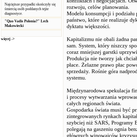
konfliktach i negocjacjach. Ot
Najcięższe przypadki skończyły się
rozwoju, celów planowania.
śmiercią osób poddanych tejże
Modelu konsumpcji i podziału 
diagnostyce.
państwo, które nie realizuje dy
"Quo Vadis Polonia?" Lech
dyktatu większości.
Makowiecki
Kapitalizmu nie obali żadna par
więcej ->
sam. System, który niszczy spo
coraz mniejszej garstki uprzy
Produkcja nie tworzy jak chciał
płace. Żelazne prawo płac powo
sprzedaży. Rośnie góra nadprod
systemu.
Międzynarodowa spekulacja fina
i procesy wytwarzania wprowad
całych regionach świata.
Gospodarka świata musi być pr
zintegrowanych rynkach kapita
szybciej niż SARS, Programy
polegają na gaszeniu ognia ben
głównych winowajców kryzysu, 