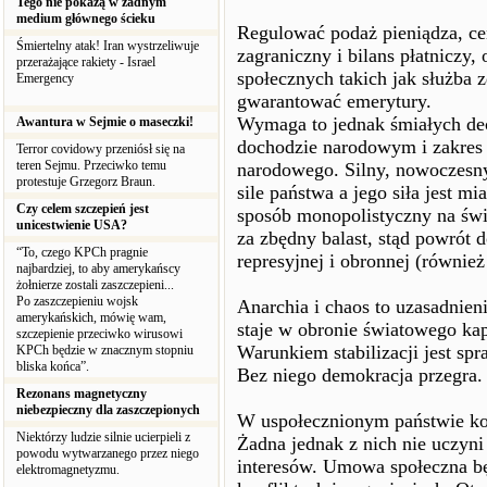
Tego nie pokażą w żadnym
medium głównego ścieku
Regulować podaż pieniądza, ce
Śmiertelny atak! Iran wystrzeliwuje
zagraniczny i bilans płatniczy,
przerażające rakiety - Israel
społecznych takich jak służba z
Emergency
gwarantować emerytury.
Wymaga to jednak śmiałych dec
Awantura w Sejmie o maseczki!
dochodzie narodowym i zakres 
Terror covidowy przeniósł się na
teren Sejmu. Przeciwko temu
narodowego. Silny, nowoczesny
protestuje Grzegorz Braun.
sile państwa a jego siła jest m
Czy celem szczepień jest
sposób monopolistyczny na św
unicestwienie USA?
za zbędny balast, stąd powrót d
“To, czego KPCh pragnie
represyjnej i obronnej (również 
najbardziej, to aby amerykańscy
żołnierze zostali zaszczepieni...
Po zaszczepieniu wojsk
Anarchia i chaos to uzasadnieni
amerykańskich, mówię wam,
staje w obronie światowego kap
szczepienie przeciwko wirusowi
Warunkiem stabilizacji jest spr
KPCh będzie w znacznym stopniu
bliska końca”.
Bez niego demokracja przegra.
Rezonans magnetyczny
niebezpieczny dla zaszczepionych
W uspołecznionym państwie kon
Niektórzy ludzie silnie ucierpieli z
Żadna jednak z nich nie uczy
powodu wytwarzanego przez niego
interesów. Umowa społeczna b
elektromagnetyzmu.