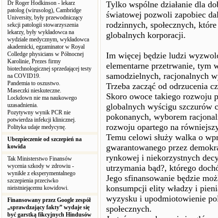
Dr Roger Hodkinson - lekarz
Tylko wspólne działanie dla dob
patolog (wirusolog), Cambridge
światowej pozwoli zapobiec da
University, były przewodniczący
rodzinnych, społecznych, które 
sekcji patologii stowarzyszenia
lekarzy, były wykładowca na
globalnych korporacji.
wydziale medycznym, wykładowca
akademicki, egzaminator w Royal
Colledge physicians w Północnej
Im więcej będzie ludzi wyzwolo
Karolinie, Prezes firmy
elementarne przetrwanie, tym 
biotechnologicznej sprzedającej testy
samodzielnych, racjonalnych 
na COVID19.
Pandemia to oszustwo.
Trzeba zacząć od odrzucenia cz
Maseczki nieskuteczne.
Skoro owoce takiego rozwoju p
Lockdown nie ma naukowego
uzasadnienia.
globalnych wyścigu szczurów c
Pozytywny wynik PCR nie
pokonanych, wyborem racjonal
potwierdza infekcji klinicznej.
rozwoju opartego na równiejsz
Polityka udaje medycynę.
Temu celowi służy walka o wp
Ubezpieczenie od szczepień na
gwarantowanego przez demokra
kowida
rynkowej i niekorzystnych decy
Tak Ministerstwo Finansów
wycenia szkody w zdrowiu -
utrzymania bąd?, którego doch
wynikłe z eksperymentalnego
Jego sfinansowanie będzie moż
szczepienia przeciwko
konsumpcji elity władzy i pieni
nieistniejącemu kowidowi.
wyzysku i upodmiotowienie pol
Finansowany przez Google zespół
„sprawdzający fakty” wydaje się
społecznych.
być garstką fikcyjnych Hindusów