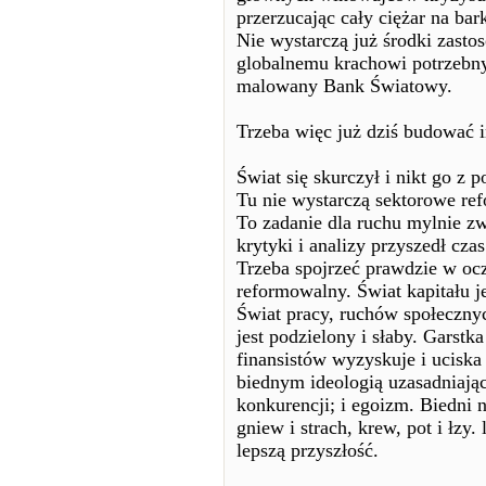
przerzucając cały ciężar na bark
Nie wystarczą już środki zasto
globalnemu krachowi potrzebny 
malowany Bank Światowy.
Trzeba więc już dziś budować i
Świat się skurczył i nikt go z 
Tu nie wystarczą sektorowe ref
To zadanie dla ruchu mylnie z
krytyki i analizy przyszedł cza
Trzeba spojrzeć prawdzie w oczy
reformowalny. Świat kapitału j
Świat pracy, ruchów społeczny
jest podzielony i słaby. Garstk
finansistów wyzyskuje i uciska
biednym ideologią uzasadniając
konkurencji; i egoizm. Biedni n
gniew i strach, krew, pot i łzy. 
lepszą przyszłość.