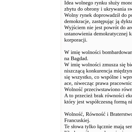
Idea wolnego rynku służy mono
zbytu do obrony i ukrywania s
Wolny rynek doprowadził do po
demokracje, zastępując ją dykt
Wyjściem nie jest powrót do ar
ustanowienia demokratycznej ko
korporacji.
W imię wolności bombardowan
na Bagdad.
W imię wolności zmusza się bi
niszczącą konkurencja między
się wszystko, co wspólne i wp
ace, niwecząc prawa pracownic
Wolność przeciwstawiono równ
A to przecież brak równości e
który jest współczesną formą n
Wolność, Równość i Braterstwo
Francuskiej.
Te słowa tylko łącznie mają sen