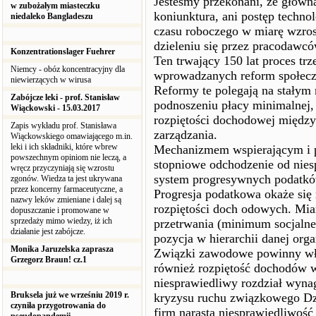
Jesteśmy przekonani, że główną
w zubożałym miasteczku
koniunktura, ani postęp techno
niedaleko Bangladeszu
czasu roboczego w miarę wzros
dzieleniu się przez pracodawcó
Konzentrationslager Fuehrer
Ten trwający 150 lat proces t
Niemcy - obóz koncentracyjny dla
wprowadzanych reform społecz
niewierzących w wirusa
Reformy te polegają na stały
Zabójcze leki - prof. Stanisław
podnoszeniu płacy minimalnej, 
Wiąckowski - 15.03.2017
rozpiętości dochodowej między
Zapis wykładu prof. Stanisława
zarządzania.
Wiąckowskiego omawiającego m.in.
leki i ich składniki, które wbrew
Mechanizmem wspierającym i p
powszechnym opiniom nie leczą, a
stopniowe odchodzenie od nies
wręcz przyczyniają się wzrostu
system progresywnych podatkó
zgonów. Wiedza ta jest ukrywana
przez koncerny farmaceutyczne, a
Progresja podatkowa okaże się 
nazwy leków zmieniane i dalej są
rozpiętości doch odowych. Mia
dopuszczanie i promowane w
sprzedaży mimo wiedzy, iż ich
przetrwania (minimum socjalne
działanie jest zabójcze.
pozycja w hierarchii danej orga
Monika Jaruzelska zaprasza
Związki zawodowe powinny wł
Grzegorz Braun! cz.1
również rozpiętość dochodów w
niesprawiedliwy rozdział wyna
Bruksela już we wrześniu 2019 r.
kryzysu ruchu związkowego Dzi
czyniła przygotrowania do
firm narasta niesprawiedliwoś