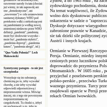
Zydow, a do 1965 roku , na zach
globalistów na demokratyczne,
suwerenne narody świata (chociaż
zydowskiego pochodzenia, dost
już wiemy, że tak naprawdę ani
Na temat watpliwosci, ile Zyd
one „demokratyczne”, ani
„suwerenne”) w celu ustanowienia
wolno dzis dyskutowac publiczni
sanitarnej dyktatury WHO pod
oskarzenia w sadzie o "zaprzecz
pretekstem walki z niekończącymi
Dyskusje dotyczace wiarygodnos
się pandemiami (a według nowej,
zmienionej niedawno przez WHO
zabronione prawnie w Kanadzie, 
definicji „pandemii”, pandemią
sie tak dzieki sile politycznej
może być dosłownie wszystko -
może być „pandemia otyłości”,
Austrii i innych krajach.
„pandemia depresji”, „pandemia
kataru”, "pandemia alergii", itd.)
Ormianie w Pierwszej Rzeczyposp
"Quo Vadis Polonia?" Lech
Persja. Ormianie, miedzy innymi
Makowiecki
cenionych przez lucznikow polski
doprowadzic do przymierza Pols
Syntetyczny patogen - to nie jest
Ottomanskich . W 1605 roku , pe
szczepionka
przyjechal z poselstwem perskim
Wstrzykuje się im substancję
polsko-perskie , przeciwko Turko
chemiczną po to, żeby wywołać
chorobę, a nie żeby wywołać
waznego przymierza. Turcy prze
odpowiedź odpornościową i
znajdowali oparcie w Persji prz
nieprzenoszenie wirusa. Mówiąc
rekach Ormian lwowskich.
inaczej, nic z tego nie powstrzyma
rozprzestrzeniania się
czegokolwiek. Tu chodzi o, żebyś
się pochorował i o to, żeby to