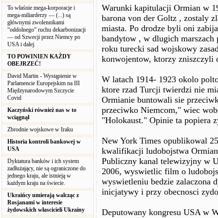
Warunki kapitulacji Ormian w 19
To właśnie mega-korporacje i
mega-miliarderzy — (...) są
barona von der Goltz , zostaly 
głównymi zwolennikami
miasta. Po drodze byli oni zabi
“oddolnego” ruchu dekarbonizacji
— od Szwecji przez Niemcy po
bandytow , w dlugich marszach p
USA i dalej.
roku turecki sad wojskowy zasadz
TO POWINIEN KAŻDY
konwojentow, ktorzy zniszczyli
OBEJRZEĆ!
David Martin - Wystąpienie w
W latach 1914- 1923 okolo polto
Parlamencie Europejskim na III
ktore rzad Turcji twierdzi nie mi
Międzynarodowym Szczycie
Covid
Ormianie buntowali sie przeciwk
przeciwko Niemcom," wiec wobec
Kaczyński również nas w to
wciągnął
"Holokaust." Opinie ta popiera 
Zbrodnie wojskowe w Iraku
New York Times opublikowal 25g
Historia kontroli bankowej w
USA
kwalifikacji ludobojstwa Ormia
Publiczny kanal telewizyjny w 
Dyktatura banków i ich system
zadłużający, nie są ograniczone do
2006, wyswietlic film o ludoboj
jednego kraju, ale istnieją w
wyswietleniu bedzie zalaczona d
każdym kraju na świecie.
inicjatywy i przy obecnosci zyd
Ukraińcy umierają walcząc z
Rosjanami w interesie
żydowskich włascicieli Ukrainy
Deputowany kongresu USA w Was