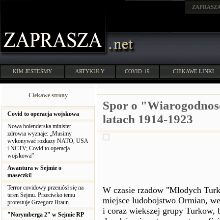
ZAPRASZ
KIM JESTEŚMY
ARTYKUŁY
COVID-19
CIEKAWE LINKI
Ciekawe strony
Spor o "Wiarogodnos
Covid to operacja wojskowa
latach 1914-1923
Nowa holenderska minister
zdrowia wyznaje: „Musimy
wykonywać rozkazy NATO, USA
i NCTV; Covid to operacja
wojskowa”
Awantura w Sejmie o
maseczki!
Terror covidowy przeniósł się na
W czasie rzadow "Mlodych Turk
teren Sejmu. Przeciwko temu
miejsce ludobojstwo Ormian, we
protestuje Grzegorz Braun.
i coraz wiekszej grupy Turkow, 
"Norymberga 2" w Sejmie RP