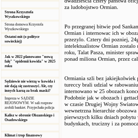
dwadziescia cztery panstwa oficj
za ludobojstwo Ormian.
Strona Krzysztofa
Wyszkowskiego
Strona domowa Krzystofa
Po przegranej bitwie pod Sankam
Wyszkowskiego
Ormian i internowac ich w oboza
Ostatni mit (o polityce
przezylo. Cztery dni pozniej, 2
sowieckiej)
intelektualistow Ormian zostalo
roku, Talat Pasza, minister spr
Jak w 2022 planowano "nową
ponad miliona Ormian, przez cal
falę" "epidemii kowida" w 2025
roku
Ormiania szli bez jakiejkolwiek
Sędziowie nie wierzą w kowida i
tureccy brali udzial w rabowani
nie dają się zastraszyć. Ale, czy
internowano w 25 obozach konc
innych karzą za brak maski?
Podobnie jak w obozach i getta
Impreza w SĄDZIE
REJONOWYM. W sali rozpraw
w czasie Drugiej Wojny Swiatow
zrobili bankiet. Przyjechała policja
wewnetrzna hierarchie obozowa 
Kalisz w obronie Olszanskiego i
pierwszych kilku dniach pobytu 
Osadowskiego
budynkach, trucizny i za pomoca
Klimat i trop finansowy