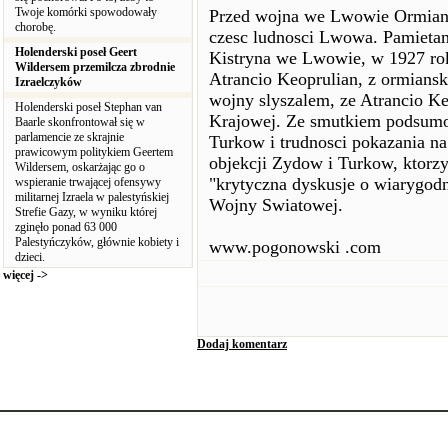
Twoje komórki spowodowały
Przed wojna we Lwowie Ormianie
chorobę.
czesc ludnosci Lwowa. Pamietam
Holenderski poseł Geert
Kistryna we Lwowie, w 1927 rok
Wildersem przemilcza zbrodnie
Atrancio Keoprulian, z ormiansk
Izraelczyków
wojny slyszalem, ze Atrancio Keo
Holenderski poseł Stephan van
Krajowej. Ze smutkiem podsumo
Baarle skonfrontował się w
parlamencie ze skrajnie
Turkow i trudnosci pokazania na
prawicowym politykiem Geertem
objekcji Zydow i Turkow, ktorzy
Wildersem, oskarżając go o
"krytyczna dyskusje o wiarygodn
wspieranie trwającej ofensywy
militarnej Izraela w palestyńskiej
Wojny Swiatowej.
Strefie Gazy, w wyniku której
zginęło ponad 63 000
Palestyńczyków, głównie kobiety i
www.pogonowski .com
dzieci.
więcej ->
Dodaj komentarz