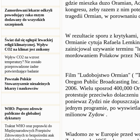
gdzie mieszka duzo Oramian, A
kongresu, zeby razem z nim pote
Zamordowani lekarze odkryli
powodujący raka enzym
tragedii Ormian, w porownaniu 
dodawany do wszystkich
szczepionek
W rezultacie sporu z krytykami,
Świat dał się ogłupić lewackiej
Ormianie cytuja Rafaela Lemkina
religii klimatycznej. Wpływ
zainicjowal uzywanie terminu "lu
CO2 na klimat jest znikomy
mordowaniem Polakow przez Nie
Wpływ CO2 na wzrost
temperatury? Nie zostało
przeprowadzone żadne
potwierdzające badanie
Film "Ludobojstwo Ormian" ( "T
Powstało Polskie
Oregon Public Broadcasting Inc.
Stowarzyszenie niezależnych
2006. Wielu sposrod 400,000 Or
lekarzy i naukowców
protestuje przeciwko dolaczeniu 
poniewaz Zydzi nie dopuszczaja 
jednym programie, po wyswietla
WHO: Poprzez zdrowie
publiczne do globalnej
milionow Zydow .
dyktatury
Traktat WHO oraz poprawki do
Międzynarodowych Przepisów
Wiadomo ze w Europie przed wo
Zdrowotnych to bezpośredni atak