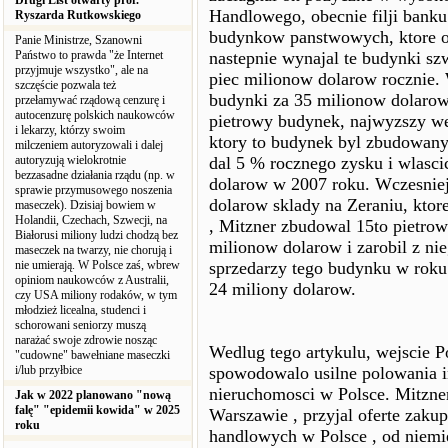
Drugi List otwarty prof.
Handlowego, obecnie filji banku
Ryszarda Rutkowskiego
budynkow panstwowych, ktore od
Panie Ministrze, Szanowni
Państwo to prawda "że Internet
nastepnie wynajal te budynki sz
przyjmuje wszystko", ale na
piec milionow dolarow rocznie.
szczęście pozwala też
budynki za 35 milionow dolarow
przełamywać rządową cenzurę i
autocenzurę polskich naukowców
pietrowy budynek, najwyzszy we
i lekarzy, którzy swoim
ktory to budynek byl zbudowany
milczeniem autoryzowali i dalej
autoryzują wielokrotnie
dal 5 % rocznego zysku i wlasci
bezzasadne działania rządu (np. w
dolarow w 2007 roku. Wczesniej
sprawie przymusowego noszenia
dolarow sklady na Zeraniu, kto
maseczek). Dzisiaj bowiem w
Holandii, Czechach, Szwecji, na
, Mitzner zbudowal 15to pietro
Białorusi miliony ludzi chodzą bez
milionow dolarow i zarobil z n
maseczek na twarzy, nie chorują i
nie umierają. W Polsce zaś, wbrew
sprzedarzy tego budynku w roku
opiniom naukowców z Australii,
24 miliony dolarow.
czy USA miliony rodaków, w tym
młodzież licealna, studenci i
schorowani seniorzy muszą
narażać swoje zdrowie nosząc
Wedlug tego artykulu, wejscie P
"cudowne" bawełniane maseczki
i/lub przyłbice
spowodowalo usilne polowania i
nieruchomosci w Polsce. Mitzne
Jak w 2022 planowano "nową
falę" "epidemii kowida" w 2025
Warszawie , przyjal oferte zakup
roku
handlowych w Polsce , od niemi