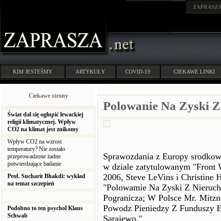
ZAPRASZ
KIM JESTEŚMY
ARTYKUŁY
COVID-19
CIEKAWE LINKI
Ciekawe strony
Polowanie Na Zyski Z
Świat dał się ogłupić lewackiej
religii klimatycznej. Wpływ
CO2 na klimat jest znikomy
Wpływ CO2 na wzrost
temperatury? Nie zostało
Sprawozdania z Europy srodkowo
przeprowadzone żadne
potwierdzające badanie
w dziale zatytulowanym "Front 
2006, Steve LeVins i Christine 
Prof. Sucharit Bhakdi: wykład
na temat szczepień
"Polowamie Na Zyski Z Nieruc
Pogranicza; W Polsce Mr. Mitz
Powodz Pieniedzy Z Funduszy 
Podobno to ten psychol Klaus
Schwab
Sarajewo."