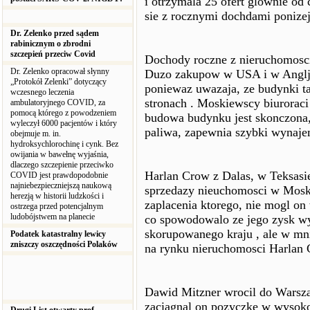
i otrzymala 25 ofert glownie od
sie z rocznymi dochdami ponize
Dr. Zelenko przed sądem
rabinicznym o zbrodni
szczepień przeciw Covid
Dochody roczne z nieruchomosc
Dr. Zelenko opracował słynny
Duzo zakupow w USA i w Anglji 
„Protokół Zelenki” dotyczący
poniewaz uwazaja, ze budynki t
wczesnego leczenia
stronach . Moskiewscy biuroraci
ambulatoryjnego COVID, za
pomocą którego z powodzeniem
budowa budynku jest skonczona
wyleczył 6000 pacjentów i który
paliwa, zapewnia szybki wynaje
obejmuje m. in.
hydroksychlorochinę i cynk. Bez
owijania w bawełnę wyjaśnia,
dlaczego szczepienie przeciwko
Harlan Crow z Dalas, w Teksasi
COVID jest prawdopodobnie
najniebezpieczniejszą naukową
sprzedazy nieuchomosci w Moskw
herezją w historii ludzkości i
zaplacenia ktorego, nie mogl on
ostrzega przed potencjalnym
ludobójstwem na planecie
co spowodowalo ze jego zysk wy
skorupowanego kraju , ale w mni
Podatek katastralny lewicy
zniszczy oszczędności Polaków
na rynku nieruchomosci Harlan 
Dawid Mitzner wrocil do Warsz
zaciagnal on pozyczke w wysok