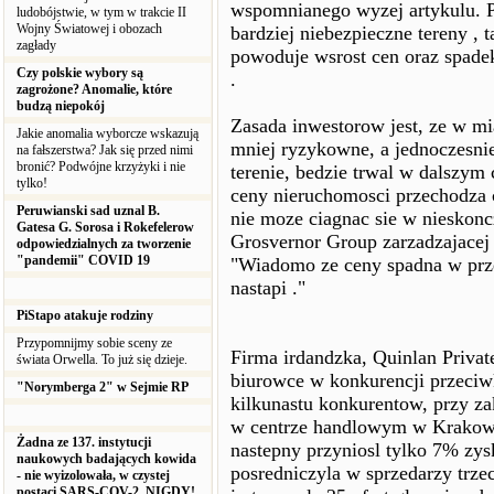
wspomnianego wyzej artykulu. P
ludobójstwie, w tym w trakcie II
Wojny Światowej i obozach
bardziej niebezpieczne tereny , 
zagłady
powoduje wsrost cen oraz spade
Czy polskie wybory są
.
zagrożone? Anomalie, które
budzą niepokój
Zasada inwestorow jest, ze w mia
Jakie anomalia wyborcze wskazują
mniej ryzykowne, a jednoczesnie
na fałszerstwa? Jak się przed nimi
bronić? Podwójne krzyżyki i nie
terenie, bedzie trwal w dalszym
tylko!
ceny nieruchomosci przechodza 
Peruwianski sad uznal B.
nie moze ciagnac sie w nieskon
Gatesa G. Sorosa i Rokefelerow
Grosvernor Group zarzadzajacej
odpowiedzialnych za tworzenie
"pandemii" COVID 19
"Wiadomo ze ceny spadna w przec
nastapi ."
PiStapo atakuje rodziny
Przypomnijmy sobie sceny ze
Firma irdandzka, Quinlan Priva
świata Orwella. To już się dzieje.
biurowce w konkurencji przeciw
"Norymberga 2" w Sejmie RP
kilkunastu konkurentow, przy za
w centrze handlowym w Krakowi
Żadna ze 137. instytucji
nastepny przyniosl tylko 7% zy
naukowych badających kowida
posredniczyla w sprzedarzy trz
- nie wyizolowała, w czystej
postaci SARS-COV-2. NIGDY!