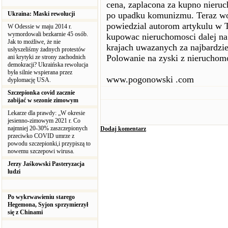
cena, zaplacona za kupno nieruc
Ukraina: Maski rewolucji
po upadku komunizmu. Teraz wob
powiedzial autorom artykulu w T
W Odessie w maju 2014 r.
wymordowali bezkarnie 45 osób.
kupowac nieruchomosci dalej na
Jak to możliwe, że nie
krajach uwazanych za najbardzi
usłyszeliśmy żadnych protestów
Polowanie na zyski z nieruchom
ani krytyki ze strony zachodnich
demokracji? Ukraińska rewolucja
była silnie wspierana przez
www.pogonowski .com
dyplomację USA.
Szczepionka covid zacznie
zabijać w sezonie zimowym
Lekarze dla prawdy: „W okresie
jesienno-zimowym 2021 r. Co
najmniej 20-30% zaszczepionych
Dodaj komentarz
przeciwko COVID umrze z
powodu szczepionki,i przypiszą to
nowemu szczepowi wirusa.
Jerzy Jaśkowski Pasteryzacja
ludzi
Po wykrwawieniu starego
Hegemona, Syjon sprzymierzył
się z Chinami