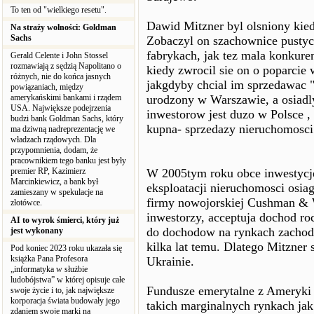
To ten od "wielkiego resetu".
Dawid Mitzner byl olsniony kie
Na straży wolności: Goldman
Sachs
Zobaczyl on szachownice pustych
fabrykach, jak tez mala konkure
Gerald Celente i John Stossel
rozmawiają z sędzią Napolitano o
kiedy zwrocil sie on o poparcie 
różnych, nie do końca jasnych
jakgdyby chcial im sprzedawac "
powiązaniach, między
amerykańskimi bankami i rządem
urodzony w Warszawie, a osiadl
USA. Największe podejrzenia
inwestorow jest duzo w Polsce , 
budzi bank Goldman Sachs, który
kupna- sprzedazy nieruchomosci
ma dziwną nadreprezentację we
władzach rządowych. Dla
przypomnienia, dodam, że
pracownikiem tego banku jest były
premier RP, Kazimierz
W 2005tym roku obce inwestycje
Marcinkiewicz, a bank był
eksploatacji nieruchomosci osiag
zamieszany w spekulacje na
firmy nowojorskiej Cushman & W
złotówce.
inwestorzy, acceptuja dochod r
AI to wyrok śmierci, który już
do dochodow na rynkach zachodni
jest wykonany
kilka lat temu. Dlatego Mitzner
Pod koniec 2023 roku ukazała się
książka Pana Profesora
Ukrainie.
„informatyka w służbie
ludobójstwa” w której opisuje całe
Fundusze emerytalne z Ameryki 
swoje życie i to, jak największe
korporacja świata budowały jego
takich marginalnych rynkach ja
zdaniem swoje marki na