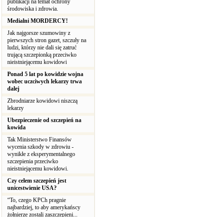
publikacji na temat ochrony
środowiska i zdrowia.
Medialni MORDERCY!
Jak najgorsze szumowiny z
pierwszych stron gazet, szczuły na
ludzi, którzy nie dali się zatruć
trującą szczepionką przeciwko
nieistniejącemu kowidowi
Ponad 5 lat po kowidzie wojna
wobec uczciwych lekarzy trwa
dalej
Zbrodniarze kowidowi niszczą
lekarzy
Ubezpieczenie od szczepień na
kowida
Tak Ministerstwo Finansów
wycenia szkody w zdrowiu -
wynikłe z eksperymentalnego
szczepienia przeciwko
nieistniejącemu kowidowi.
Czy celem szczepień jest
unicestwienie USA?
“To, czego KPCh pragnie
najbardziej, to aby amerykańscy
żołnierze zostali zaszczepieni...