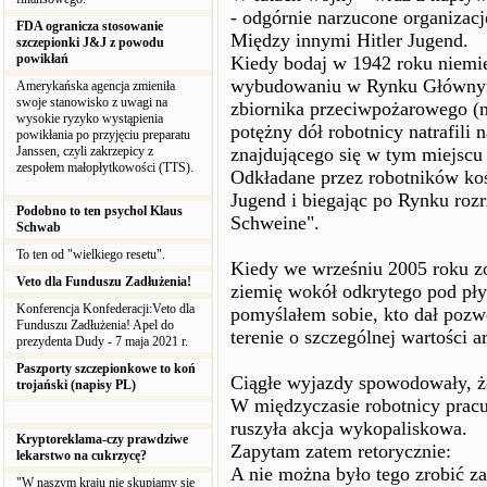
- odgórnie narzucone organizacj
FDA ogranicza stosowanie
Między innymi Hitler Jugend.
szczepionki J&J z powodu
powikłań
Kiedy bodaj w 1942 roku niemi
wybudowaniu w Rynku Głównym 
Amerykańska agencja zmieniła
swoje stanowisko z uwagi na
zbiornika przeciwpożarowego (n
wysokie ryzyko wystąpienia
potężny dół robotnicy natrafili n
powikłania po przyjęciu preparatu
Janssen, czyli zakrzepicy z
znajdującego się w tym miejscu
zespołem małopłytkowości (TTS).
Odkładane przez robotników koś
Jugend i biegając po Rynku rozr
Podobno to ten psychol Klaus
Schweine".
Schwab
To ten od "wielkiego resetu".
Kiedy we wrześniu 2005 roku z
Veto dla Funduszu Zadłużenia!
ziemię wokół odkrytego pod pł
Konferencja Konfederacji:Veto dla
pomyślałem sobie, kto dał pozw
Funduszu Zadłużenia! Apel do
terenie o szczególnej wartości a
prezydenta Dudy - 7 maja 2021 r.
Paszporty szczepionkowe to koń
Ciągłe wyjazdy spowodowały, ż
trojański (napisy PL)
W międzyczasie robotnicy pracu
ruszyła akcja wykopaliskowa.
Kryptoreklama-czy prawdziwe
Zapytam zatem retorycznie:
lekarstwo na cukrzycę?
A nie można było tego zrobić za
"W naszym kraju nie skupiamy się