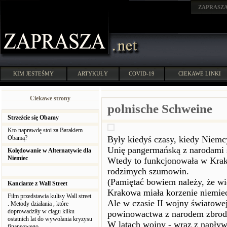
ZAPRASZ
KIM JESTEŚMY
ARTYKUŁY
COVID-19
CIEKAWE LINKI
Ciekawe strony
polnische Schweine
Strzeżcie się Obamy
Kto naprawdę stoi za Barakiem
Obamą?
Były kiedyś czasy, kiedy Niemc
Unię pangermańską z narodami 
Kolędowanie w Alternatywie dla
Niemiec
Wtedy to funkcjonowała w Krakow
rodzimych szumowin.
(Pamiętać bowiem należy, że w
Kanciarze z Wall Street
Krakowa miała korzenie niemiec
Film przedstawia kulisy Wall street
Ale w czasie II wojny światowej 
. Metody działania , które
doprowadziły w ciągu kilku
powinowactwa z narodem zbrod
ostatnich lat do wywołania kryzysu
W latach wojny - wraz z napływ
finansowego.