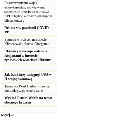
Po zaszczepieniu wojsk
amerykańskich, mówię wam,
szczepienie przeciwko wirusowi
KPCh będzie w znacznym stopniu
bliska końca”.
Debata ws. pandemii COVID-
19!
Sytuacja w Polsce i na świecie!
Klimczewski, Socha, Giorganni!
Ukraińcy umierają walcząc z
Rosjanami w interesie
żydowskich włascicieli Ukrainy
Jak bankierzy wciągnęli USA w
II wojnę światową
Tajemnica Pearl Harbor. Prawda,
którą ukrywają Amerykanie.
Wykład Ernsta Wolffa na temat
obecnego kryzysu
więcej ->