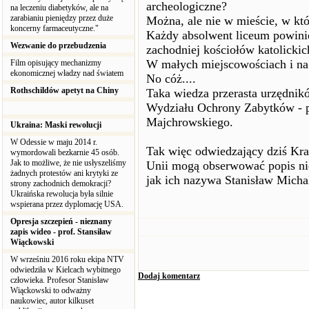
archeologiczne?
na leczeniu diabetyków, ale na
zarabianiu pieniędzy przez duże
Można, ale nie w mieście, w któ
koncerny farmaceutyczne."
Każdy absolwent liceum powinie
Wezwanie do przebudzenia
zachodniej kościołów katolickic
W małych miejscowościach i na 
Film opisujący mechanizmy
ekonomicznej władzy nad światem
No cóż....
Rothschildów apetyt na Chiny
Taka wiedza przerasta urzędni
Wydziału Ochrony Zabytków - p
Majchrowskiego.
Ukraina: Maski rewolucji
W Odessie w maju 2014 r.
Tak więc odwiedzający dziś Kr
wymordowali bezkarnie 45 osób.
Jak to możliwe, że nie usłyszeliśmy
Unii mogą obserwować popis ni
żadnych protestów ani krytyki ze
jak ich nazywa Stanisław Micha
strony zachodnich demokracji?
Ukraińska rewolucja była silnie
wspierana przez dyplomację USA.
Opresja szczepień - nieznany
zapis wideo - prof. Stansiław
Wiąckowski
W wrześniu 2016 roku ekipa NTV
odwiedziła w Kielcach wybitnego
Dodaj komentarz
człowieka. Profesor Stanisław
Wiąckowski to odważny
naukowiec, autor kilkuset