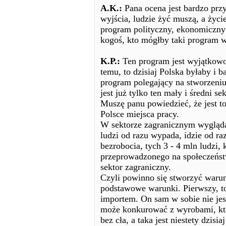
A.K.:
Pana ocena jest bardzo przy
wyjścia, ludzie żyć muszą, a życie
program polityczny, ekonomiczny 
kogoś, kto mógłby taki program w
K.P.:
Ten program jest wyjątkowo 
temu, to dzisiaj Polska byłaby i ba
program polegający na stworzeniu
jest już tylko ten mały i średni s
Muszę panu powiedzieć, że jest to
Polsce miejsca pracy.
W sektorze zagranicznym wygląda 
ludzi od razu wypada, idzie od ra
bezrobocia, tych 3 - 4 mln ludzi
przeprowadzonego na społeczeństw
sektor zagraniczny.
Czyli powinno się stworzyć warun
podstawowe warunki. Pierwszy, to
importem. On sam w sobie nie jes
może konkurować z wyrobami, któ
bez cła, a taka jest niestety dzis