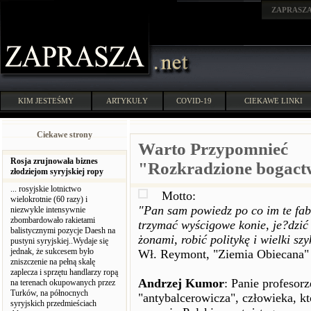
ZAPRASZ
KIM JESTEŚMY
ARTYKUŁY
COVID-19
CIEKAWE LINKI
Ciekawe strony
Warto Przypomnieć
Rosja zrujnowała biznes
"Rozkradzione bogac
złodziejom syryjskiej ropy
... rosyjskie lotnictwo
Motto:
wielokrotnie (60 razy) i
"Pan sam powiedz po co im te fab
niezwykle intensywnie
zbombardowało rakietami
trzymać wyścigowe konie, je?dzić
balistycznymi pozycje Daesh na
żonami, robić politykę i wielki szy
pustyni syryjskiej..Wydaje się
jednak, że sukcesem było
Wł. Reymont, "Ziemia Obiecana" 
zniszczenie na pełną skalę
zaplecza i sprzętu handlarzy ropą
Andrzej Kumor
: Panie profesor
na terenach okupowanych przez
Turków, na północnych
"antybalcerowicza", człowieka, k
syryjskich przedmieściach