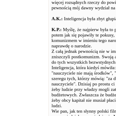
więcej rozsądnych rzeczy do powie
pewnością mój dawny wydział na
A.K.:
Inteligencja była zbyt głup
K.P.:
Myślę, że najpierw była to
potem jak się pojawiły te pokusy, 
komunizmem w imieniu tego narod
naprawdę o narodzie.
Z całą jednak pewnością nie w im
zniszczyli postkomunizm. Swoją ag
do tych wszystkich bezwstydnych 
Inteligencja, która kiedyś mówiła
"nauczyciele nie mają środków", "
szeregu tych, którzy mówią: "za d
nauczyciele". Dzisiaj po prostu c
żeby ludzie przy władzy mogli za
budżetowych. Zwłaszcza że budżet
żeby obcy kapitał nie musiał pła
ludzi.
Wie pan, jak ten słynny polski f