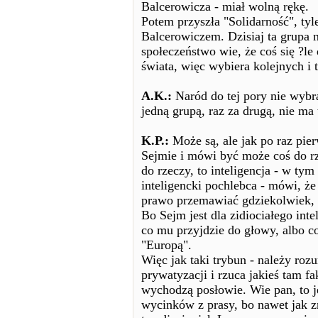
Balcerowicza - miał wolną rękę.
Potem przyszła "Solidarność", tyl
Balcerowiczem. Dzisiaj ta grupa ni
społeczeństwo wie, że coś się ?le d
świata, więc wybiera kolejnych i t
A.K.:
Naród do tej pory nie wybra
jedną grupą, raz za drugą, nie m
K.P.:
Może są, ale jak po raz pi
Sejmie i mówi być może coś do rz
do rzeczy, to inteligencja - w ty
inteligencki pochlebca - mówi, że
prawo przemawiać gdziekolwiek, 
Bo Sejm jest dla zidiociałego int
co mu przyjdzie do głowy, albo co
"Europą".
Więc jak taki trybun - należy roz
prywatyzacji i rzuca jakieś tam f
wychodzą posłowie. Wie pan, to je
wycinków z prasy, bo nawet jak zr