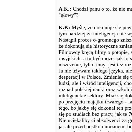
A.K.:
Chodzi panu o to, że nie 
"głowy"?
K.P.:
Myślę, że dokonuje się pewn
tym bardziej że inteligencja nie 
Nastąpił proces o-gromnego znisz
że dokonują się historyczne zmiany
Filmowcy kręcą filmy o potopie, 
rosyjskich, a tu być może, jak to 
niszczenie, tylko inny, jest też roz
Ja nie używam takiego języka, ale 
desperacji w Polsce. Zmienia się
ludzi, ale i wśród inteligencji, c
rozpad polskiej nauki oraz szkolni
inteligenckie sektory. Miał się do
po przejęciu majątku trwałego - f
tego, bo jakby się dokonał ten prz
się po studiach bez pracy, jak te
Nie uciekaliby ci absolwenci za g
ja, ale przed postkomunizmem, bo