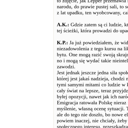
to zdjęcie, jak Lepper przemawia
narodu, do prawie pustej sali, to 
z lat upadku, ten wyobcowany, ca
A.K.:
Gdzie zatem są ci ludzie, k
tej ścieżki, która prowadzi do up
K.P.:
Ja już powiedziałem, że wid
niezadowolenia z tego kursu na li
bytu. One mogą razić swoją skrajn
no i mogą się wydać takie nieintel
zawodzi.
Jest jednak jeszcze jedna siła sp
której jest jakaś nadzieja, chodzi
tymi samymi mitami co ludzie w 
cały świat na lepsze, teraz przyjd
byłej opozycji, nawet jak ich nar
Emigracja ratowała Polskę nieraz 
myślenie, własną ocenę sytuacji.
ale do tego nie doszło, bo nowe el
powiem inaczej, nie chciały, żeb
społecznego interesu, przeszkadz