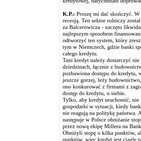
kredytowej, natychmiast doprowadz
K.P.:
Proszę mi dać skończyć. W P
recesją. Ten sektor rolniczy zost
za Balcerowicza - zaczęto likwida
najlepszym sposobem finansowania
odtworzyć ten system, który zres
tym w Niemczech, gdzie banki spół
całego kredytu.
Tani kredyt należy dostarczyć nie 
dziedzinach, łącznie z budownict
pozbawiona dostępu do kredytu, wi
jeszcze gorzej, leży budownictwo,
ono konkurować z firmami z zagr
dostęp do kredytu, u siebie.
Tylko, aby kredyt uruchomić, ni
gospodarki w sytuacji, kiedy bank
nie reagują na politykę państwa. A
następuje w Polsce obniżanie sto
przez nową ekipę Millera na Ban
Obniżyli stopę o kilka punktów, a
punktów, więc kredyt jest ciągle t