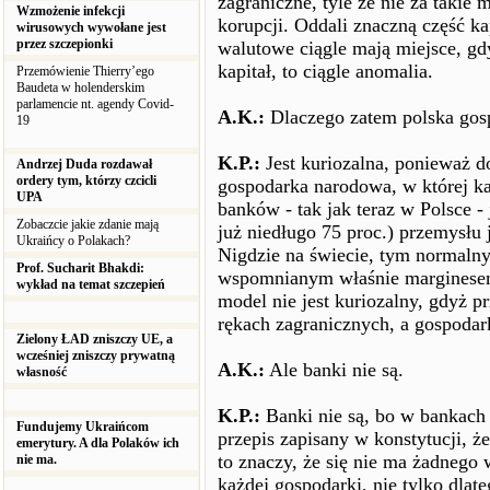
zagraniczne, tyle że nie za takie
Wzmożenie infekcji
korupcji. Oddali znaczną część ka
wirusowych wywołane jest
przez szczepionki
walutowe ciągle mają miejsce, gd
kapitał, to ciągle anomalia.
Przemówienie Thierry’ego
Baudeta w holenderskim
parlamencie nt. agendy Covid-
A.K.:
Dlaczego zatem polska gosp
19
K.P.:
Jest kuriozalna, ponieważ do 
Andrzej Duda rozdawał
ordery tym, którzy czcicli
gospodarka narodowa, w której kap
UPA
banków - tak jak teraz w Polsce - 
Zobaczcie jakie zdanie mają
już niedługo 75 proc.) przemysłu 
Ukraińcy o Polakach?
Nigdzie na świecie, tym normalnym
Prof. Sucharit Bhakdi:
wspomnianym właśnie marginesem
wykład na temat szczepień
model nie jest kuriozalny, gdyż 
rękach zagranicznych, a gospodark
Zielony ŁAD zniszczy UE, a
wcześniej zniszczy prywatną
A.K.:
Ale banki nie są.
własność
K.P.:
Banki nie są, bo w bankach k
Fundujemy Ukraińcom
przepis zapisany w konstytucji, ż
emerytury. A dla Polaków ich
to znaczy, że się nie ma żadnego
nie ma.
każdej gospodarki, nie tylko dlateg