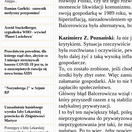
rozwoju Polski, czy też tego rozw
Aleppo...
momencie likwidacji komunizmu. 
Damian Garlicki - ratownik
swoją gospodarką w 1989 roku, w 
medyczny przypomina!
hiperinflacją, niezadowoleniem s
Balcerowicza była alternatywa, bo
Astrid Stuckelberger,
sygnalistka WHO - wywiad
'Planet Lockdown'
Kazimierz Z. Poznański
: Ja nie
krytykiem. Sytuacja rzeczywiście
była rozchwiana i oczywiście, pe
Prawdziwym powodem, dla
było dalej żyć z taką wysoką infl
którego rząd chce, abyście co
3 miesiące otrzymywali
gospodarcze.
booster COVID-19 jest to, że
To, co zostało zrobione, jeśli chod
u zaszczepionych rozwija się
nowa forma AIDS
środki były zbyt ostre. Więc zam
załamanie gospodarki. Ale to nie 
zapłaciło społeczeństwo.
"Norymberga 2" w Sejmie
RP
Główny błąd Balcerowicza wziął 
który przyszedł razem z tą stabil
radykalnej prywatyzacji.
Uzasadnienie haniebnego
I to był ten największy błąd, pole
wyroku Izby Lekarskiej
przeciwko dr Zbigniewowi
nieprzygotowana do prywatyzowan
Martyce
nieprzygotowania jest taki, że m
Przestępcy z Izby Lekarskiej
państwo. Po to więc, żeby powier