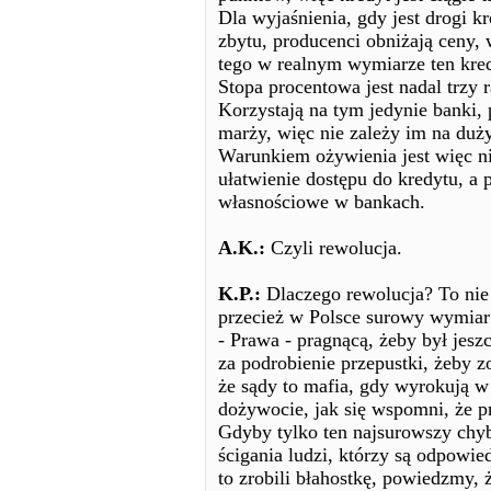
Dla wyjaśnienia, gdy jest drogi kr
zbytu, producenci obniżają ceny, 
tego w realnym wymiarze ten kredy
Stopa procentowa jest nadal trzy
Korzystają na tym jedynie banki,
marży, więc nie zależy im na du
Warunkiem ożywienia jest więc ni
ułatwienie dostępu do kredytu, a p
własnościowe w bankach.
A.K.:
Czyli rewolucja.
K.P.:
Dlaczego rewolucja? To nie
przecież w Polsce surowy wymiar 
- Prawa - pragnącą, żeby był jeszcz
za podrobienie przepustki, żeby 
że sądy to mafia, gdy wyrokują w 
dożywocie, jak się wspomni, że p
Gdyby tylko ten najsurowszy chy
ścigania ludzi, którzy są odpowied
to zrobili błahostkę, powiedzmy, 