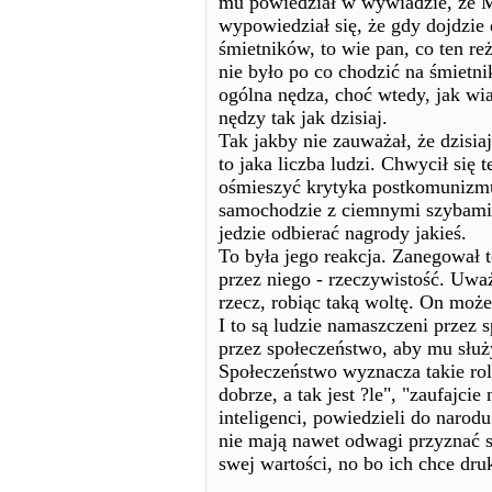
mu powiedział w wywiadzie, że Mi
wypowiedział się, że gdy dojdzie d
śmietników, to wie pan, co ten r
nie było po co chodzić na śmietni
ogólna nędza, choć wtedy, jak wia
nędzy tak jak dzisiaj.
Tak jakby nie zauważał, że dzisiaj
to jaka liczba ludzi. Chwycił si
ośmieszyć krytyka postkomunizmu
samochodzie z ciemnymi szybami, 
jedzie odbierać nagrody jakieś.
To była jego reakcja. Zanegował 
przez niego - rzeczywistość. Uwa
rzecz, robiąc taką woltę. On może
I to są ludzie namaszczeni przez 
przez społeczeństwo, aby mu służyl
Społeczeństwo wyznacza takie role
dobrze, a tak jest ?le", "zaufajcie
inteligenci, powiedzieli do narodu:
nie mają nawet odwagi przyznać si
swej wartości, no bo ich chce dru