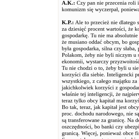
A.K.:
Czy pan nie przecenia roli i
komunizm się wyczerpał, poniew
K.P.:
Ale to przecież nie dlatego 
za dziesięć procent wartości, że
gospodarkę. Tu nie ma absolutnie 
że musiano oddać obcym, bo gospo
była gospodarka, silna czy słaba,
Polakom, żeby nie byli niczym u s
ekonomii, wystarczy przyzwoitoś
Tu nie chodzi o to, żeby byli u s
korzyści dla siebie. Inteligencki
wszystkiego, z całego majątku za
jakichkolwiek korzyści z gospodar
właśnie tej inteligencji, że najpi
teraz tylko obcy kapitał ma korzy
Bo tak, teraz, jak kapitał jest obc
proc. dochodu narodowego, nie są
są transferowane za granicę. Na d
oszczędności, bo banki czy ubez
granicą. Więcej, ponieważ obce f