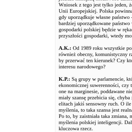
Wniosek z tego jest tylko jeden, 
Unii Europejskiej. Polska powinna
gdy uporządkuje własne państwo - 
bardziej uporządkowane państwo 
gospodarki polskiej będzie w ręka
przyszłości gospodarki, wtedy mo
A.K.:
Od 1989 roku wszystkie pol
również obecny, komunistyczny rzą
by przerwać ten kierunek? Czy kt
interesu narodowego?
K.P.:
Są grupy w parlamencie, któ
ekonomicznej suwerenności, czy 
one na marginesie, poddawane nieu
miały szansę przebicia się, chyb
elitach jakiś sensowny ruch. O il
myślenia, to taka szansa jest realn
Po to, by zaistniała taka zmiana,
myślenia polskiej inteligencji. Dal
kluczowa rzecz.