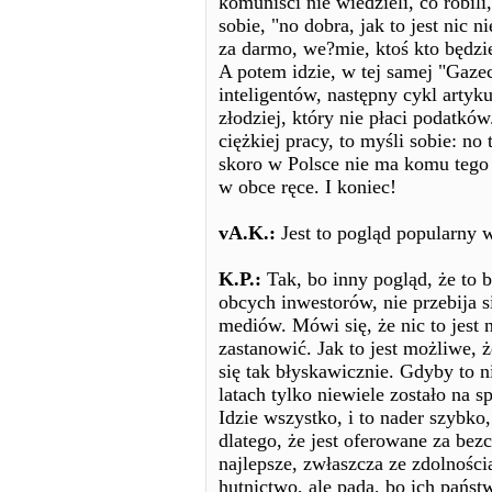
komuniści nie wiedzieli, co robili,
sobie, "no dobra, jak to jest nic n
za darmo, we?mie, ktoś kto będzie
A potem idzie, w tej samej "Gaz
inteligentów, następny cykl artykuł
złodziej, który nie płaci podatków
ciężkiej pracy, to myśli sobie: no 
skoro w Polsce nie ma komu tego 
w obce ręce. I koniec!
vA.K.:
Jest to pogląd popularny 
K.P.:
Tak, bo inny pogląd, że to 
obcych inwestorów, nie przebija si
mediów. Mówi się, że nic to jest
zastanowić. Jak to jest możliwe, że
się tak błyskawicznie. Gdyby to ni
latach tylko niewiele zostało na s
Idzie wszystko, i to nader szybko, 
dlatego, że jest oferowane za bezc
najlepsze, zwłaszcza ze zdolnośc
hutnictwo, ale pada, bo ich państw