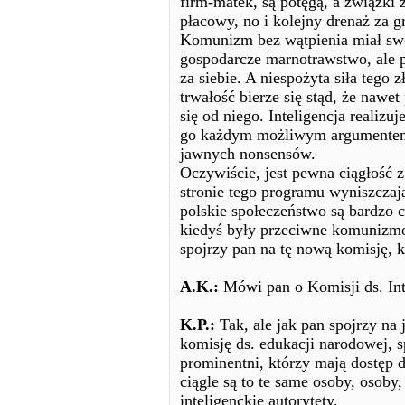
firm-matek, są potęgą, a związki 
płacowy, no i kolejny drenaż za g
Komunizm bez wątpienia miał swoj
gospodarcze marnotrawstwo, ale p
za siebie. A niespożyta siła tego
trwałość bierze się stąd, że nawet
się od niego. Inteligencja realizu
go każdym możliwym argumentem, 
jawnych nonsensów.
Oczywiście, jest pewna ciągłość 
stronie tego programu wyniszczaj
polskie społeczeństwo są bardzo c
kiedyś były przeciwne komunizmow
spojrzy pan na tę nową komisję, k
A.K.:
Mówi pan o Komisji ds. Int
K.P.:
Tak, ale jak pan spojrzy na 
komisję ds. edukacji narodowej, sp
prominentni, którzy mają dostęp d
ciągle są to te same osoby, osoby,
inteligenckie autorytety.