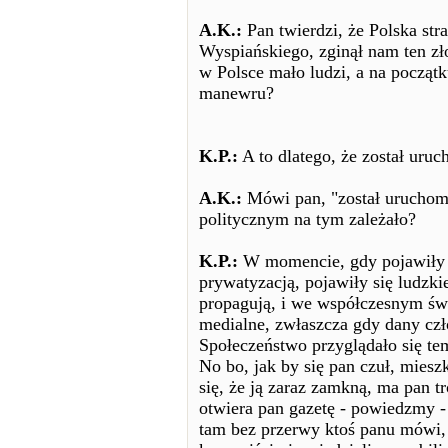
A.K.:
Pan twierdzi, że Polska stra
Wyspiańskiego, zginął nam ten złot
w Polsce mało ludzi, a na początk
manewru?
K.P.:
A to dlatego, że został uru
A.K.:
Mówi pan, "został uruchomi
politycznym na tym zależało?
K.P.:
W momencie, gdy pojawiły 
prywatyzacją, pojawiły się ludzkie 
propagują, i we współczesnym świe
medialne, zwłaszcza gdy dany czł
Społeczeństwo przyglądało się tem
No bo, jak by się pan czuł, miesz
się, że ją zaraz zamkną, ma pan tr
otwiera pan gazetę - powiedzmy -
tam bez przerwy ktoś panu mówi, 