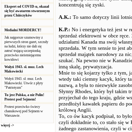
koncentrują się zyski.
Ekspert od COVID-u, okazał
się być awatarem stworzonym
przez Chińczyków
A.K.:
To samo dotyczy linii lotni
K.P.:
No i energetyka też jest w r
Medialni MORDERCY!
sprzedaż elektrowni w obce ręce.
Jak najgorsze szumowiny z
udziałami Kanada ma swój własny 
pierwszych stron gazet, szczuły
na ludzi, którzy nie dali się
sprzedała. W tym sensie to jest a
zatruć trującą szczepionką
sprzedał majątek narodowy za nic,
przeciwko nieistniejącemu
kowidowi
szukać. Na pewno nie w Kanadzie,
inną skalę, prywatyzacja.
Wołyń 1943. sł. muz. Lech
Makowiecki
Mnie to się kojarzy tylko z tym, 
wtedy taki ciemny kacyk, który ta
Wołyń 1943. sł. muz. Lech
Makowiecki. Utwór z płyty
nazwą, a była to niezwykle zasobn
"Patriotyzm"
Słynny Rhodes, który był takim t
Tu jest Polska, a nie Polin!
przyjechał do tego kraju, gdzie w
Protest pod Sejmem!
przedłożył kawałek papieru do po
Protest przeciwko świecy
królową Anglii.
chanukowej pod Sejmem w
To, co ów kacyk podpisał, to było
Warszawie.
czyli dokładnie to, co stało się w
więcej ->
żadnego zastanowienia, czyli w c