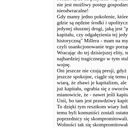
nie jest możliwy postęp gospodar
nieodwracalne!
Gdy mamy jedno pokolenie, które 
gdzie są nędzne środki i upolityc
jedynej słusznej drogi, jaką jest
kapitału, czy odgałęzienia tej jedy
historyczną" Millera - mam na my
czyli usankcjonowanie tego porzą
Wracając do tej dzisiejszej elity, 
najbardziej tragicznego w tym stul
wojnę.
Oni jeszcze nie czują presji, gdyż
jeszcze spokojne, ciągle się temu
wiarą, że zbawi je kapitalizm, ale
już kapitału, ograbia się z owocó
mianowicie, że - nawet jeśli kapit
Unii, bo tam jest prawdziwy kapit
To dzięki tym resztkom wiary ludz
temu byli komuniści zostali ostat
poprzednicy się skompromitowali. 
Wolności tak się skompromitowała,