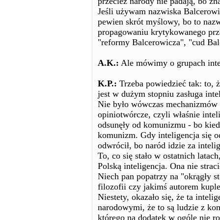
przecież narody nie padają, bo zna
Jeśli używam nazwiska Balcerowic
pewien skrót myślowy, bo to nazw
propagowaniu krytykowanego prze
"reformy Balcerowicza", "cud Bal
A.K.:
Ale mówimy o grupach inte
K.P.:
Trzeba powiedzieć tak: to, 
jest w dużym stopniu zasługa intel
Nie było wówczas mechanizmów d
opiniotwórcze, czyli właśnie intel
odsunęły od komunizmu - bo kied
komunizm. Gdy inteligencja się o
odwrócił, bo naród idzie za inteli
To, co się stało w ostatnich latach
Polską inteligencja. Ona nie stra
Niech pan popatrzy na "okrągły st
filozofii czy jakimś autorem kuple
Niestety, okazało się, że ta intel
narodowymi, że to są ludzie z k
którego na dodatek w ogóle nie ro