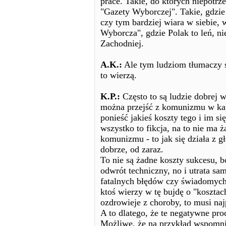
prace. Takie, do których niepotrze
"Gazety Wyborczej". Takie, gdzie 
czy tym bardziej wiara w siebie,
Wyborcza", gdzie Polak to leń, nie
Zachodniej.
A.K.:
Ale tym ludziom tłumaczy si
to wierzą.
K.P.:
Często to są ludzie dobrej w
można przejść z komunizmu w kapi
ponieść jakieś koszty tego i im si
wszystko to fikcja, na to nie ma ża
komunizmu - to jak się działa z 
dobrze, od zaraz.
To nie są żadne koszty sukcesu, b
odwrót techniczny, no i utrata sa
fatalnych błędów czy świadomych 
ktoś wierzy w tę bujdę o "kosztach
ozdrowieje z choroby, to musi na
A to dlatego, że te negatywne pro
Możliwe, że na przykład wspomnia