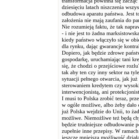
transformacja powinna się zacząć
dziesięciu latach niszczenia wszy
odbudowa aparatu państwa. Jest 
założenia nie mają zaufania do pa
Nie rozumieją faktu, że tak napr
- i nie jest to żadna marksistows
kiedy państwo włączyło się w ob
dla rynku, dając gwarancje kontr
Dopiero, jak będzie zdrowe państ
gospodarkę, uruchamiając tani kr
się, że chodzi o przejściowe rozlu
tak aby ten czy inny sektor na ty
sytuacji pełnego otwarcia, jak już
sterowaniem kredytem czy wysoki
interwencjonistą, ani protekcjonist
I musi to Polska zrobić teraz, prz
w ogóle możliwe, albo żeby dało c
już Polska wejdzie do Unii, to żad
możliwe. Niemożliwe też będą ch
będzie trudniejsze odbudowanie p
zupełnie inne przepisy. W ramach
jeszcze mniejszą możliwość działa