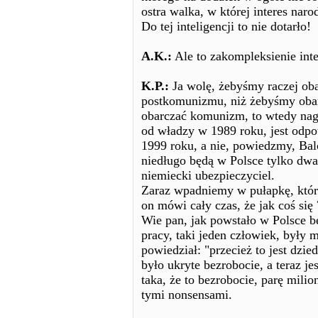
ostra walka, w której interes naro
Do tej inteligencji to nie dotarło!
A.K.:
Ale to zakompleksienie inte
K.P.:
Ja wolę, żebyśmy raczej obarc
postkomunizmu, niż żebyśmy oba
obarczać komunizm, to wtedy nagl
od władzy w 1989 roku, jest odpo
1999 roku, a nie, powiedzmy, Bal
niedługo będą w Polsce tylko dwa
niemiecki ubezpieczyciel.
Zaraz wpadniemy w pułapkę, któr
on mówi cały czas, że jak coś się
Wie pan, jak powstało w Polsce be
pracy, taki jeden człowiek, były m
powiedział: "przecież to jest dz
było ukryte bezrobocie, a teraz jes
taka, że to bezrobocie, parę milion
tymi nonsensami.