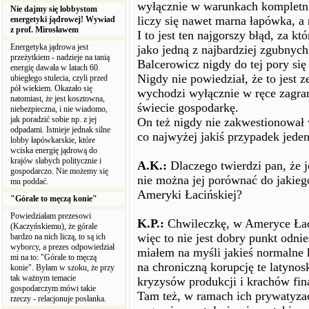
wyłącznie w warunkach kompletni
Nie dajmy się lobbystom
liczy się nawet marna łapówka, a 
energetyki jądrowej! Wywiad
z prof. Mirosławem
I to jest ten najgorszy błąd, za k
Energetyka jądrowa jest
jako jedną z najbardziej zgubnych 
przeżytkiem - nadzieje na tanią
Balcerowicz nigdy do tej pory się 
energię dawała w latach 60.
Nigdy nie powiedział, że to jest 
ubiegłego stulecia, czyli przed
pół wiekiem. Okazało się
wychodzi wyłącznie w ręce zagran
natomiast, że jest kosztowna,
świecie gospodarkę.
niebezpieczna, i nie wiadomo,
jak poradzić sobie np. z jej
On też nigdy nie zakwestionował 
odpadami. Istnieje jednak silne
co najwyżej jakiś przypadek jeden
lobby łapówkarskie, które
wciska energię jądrową do
krajów słabych politycznie i
A.K.:
Dlaczego twierdzi pan, że j
gospodarczo. Nie możemy się
nie można jej porównać do jakie
mu poddać.
Ameryki Łacińskiej?
"Górale to męczą konie"
Powiedziałam prezesowi
K.P.:
Chwileczkę, w Ameryce Łac
(Kaczyńskiemu), że górale
więc to nie jest dobry punkt odni
bardzo na nich liczą, to są ich
wyborcy, a prezes odpowiedział
miałem na myśli jakieś normalne k
mi na to: "Górale to męczą
na chroniczną korupcję te latyno
konie". Byłam w szoku, że przy
tak ważnym temacie
kryzysów produkcji i krachów fi
gospodarczym mówi takie
Tam też, w ramach ich prywatyzac
rzeczy - relacjonuje posłanka.