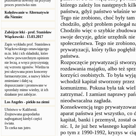
pozostawili dowody na przyszły
którego zależy los następnych kil
proces przeciwko nim
państwa, gdyż państwo właśnie we
Kolędowanie w Alternatywie
Tego nie zrobiono, choć były tam 
dla Niemiec
chodziło, gdyż problem polegał na
Chodziło więc o szybkie zbudowa
Zabójcze leki - prof. Stanisław
swoje decyzje, gdzie urzędnik nie
Wiąckowski - 15.03.2017
społeczeństwa. Tego nie zrobiono
Zapis wykładu prof. Stanisława
prywatyzacji, który tylko pogłębi
Wiąckowskiego omawiającego
m.in. leki i ich składniki, które
państwa.
wbrew powszechnym opiniom
Rozpoczęcie prywatyzacji stworzy
nie leczą, a wręcz przyczyniają
się wzrostu zgonów. Wiedza ta
rozdawania majątku, albo też spr
jest ukrywana przez koncerny
korzyści osobistych. To była wyj
farmaceutyczne, a nazwy leków
wchodził kapitał stworzony przez 
zmieniane i dalej są
dopuszczanie i promowane w
komunizmu. Pokusa była tak wielka
sprzedaży mimo wiedzy, iż ich
zatrzymać. I zamiast naprawy pań
działanie jest zabójcze.
nieodwracalna zagłada.
Los Angeles - piekło na ziemi
Konsekwencją tego prywatyzowan
Ubóstwo w Kalifornii.
aparat państwa jest wszystko, co 
Zrujnowana gospodarka
najbogatszej kiedyś części
kapitał, banki i przemysł, został
świata.
nic. I, że już bez własnego kapit
To czeka nas jutro.
po tym z 1990-1992, kryzys w ciąg