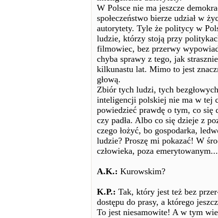
W Polsce nie ma jeszcze demokra
społeczeństwo bierze udział w ży
autorytety. Tyle że politycy w Pol
ludzie, którzy stoją przy polityk
filmowiec, bez przerwy wypowiada
chyba sprawy z tego, jak straszni
kilkunastu lat. Mimo to jest znacz
głową.
Zbiór tych ludzi, tych bezgłowych
inteligencji polskiej nie ma w te
powiedzieć prawdę o tym, co się d
czy padła. Albo co się dzieje z p
czego łożyć, bo gospodarka, ledw
ludzie? Proszę mi pokazać! W śr
człowieka, poza emerytowanym...
A.K.:
Kurowskim?
K.P.:
Tak, który jest też bez prze
dostępu do prasy, a którego jeszc
To jest niesamowite! A w tym wie