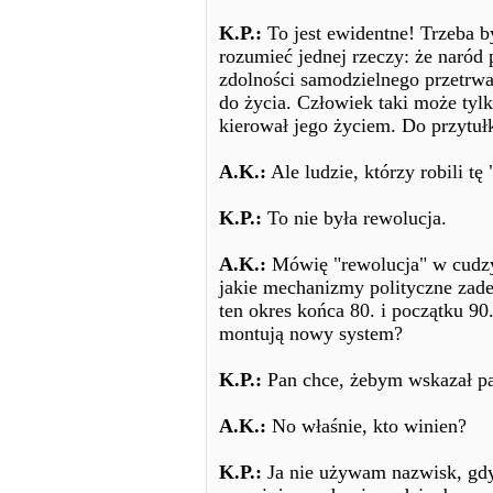
K.P.:
To jest ewidentne! Trzeba b
rozumieć jednej rzeczy: że naró
zdolności samodzielnego przetrwan
do życia. Człowiek taki może tylk
kierował jego życiem. Do przytuł
A.K.:
Ale ludzie, którzy robili tę
K.P.:
To nie była rewolucja.
A.K.:
Mówię "rewolucja" w cudzysł
jakie mechanizmy polityczne zade
ten okres końca 80. i początku 90.
montują nowy system?
K.P.:
Pan chce, żebym wskazał pa
A.K.:
No właśnie, kto winien?
K.P.:
Ja nie używam nazwisk, gd