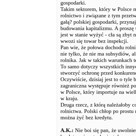
gospodarki.
Takim sektorem, który w Polsce m
rolnictwo i związane z tym przet
gałą? polskiej gospodarki, przynaj
budowania kapitalizmu. A proszę t
jest w stanie wyżyć - cła są zbyt n
wwozi się towar bez inspekcji.
Pan wie, że połowa dochodu rolni
nie tylko, że nie ma subsydiów, a
rolnika. Jak w takich warunkach t
To samo dotyczy wszystkich innyc
stworzyć ochronę przed konkurenc
Oczywiście, dzisiaj jest to o tyl
zagraniczna występuje również pod
w Polsce, który importuje na wiel
w kraju.
Druga rzecz, z którą należałoby c
rolnictwa. Polski chłop po prostu
można żyć bez kredytu.
A.K.:
Nie boi się pan, że uwolnie