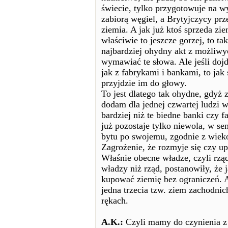
świecie, tylko przygotowuje na 
zabiorą węgiel, a Brytyjczycy prze
ziemia. A jak już ktoś sprzeda zie
właściwie to jeszcze gorzej, to ta
najbardziej ohydny akt z możliwy
wymawiać te słowa. Ale jeśli dojd
jak z fabrykami i bankami, to jak
przyjdzie im do głowy.
To jest dlatego tak ohydne, gdyż z
dodam dla jednej czwartej ludzi w
bardziej niż te biedne banki czy f
już pozostaje tylko niewola, w s
bytu po swojemu, zgodnie z wiek
Zagrożenie, że rozmyje się czy up
Właśnie obecne władze, czyli rząd
władzy niż rząd, postanowiły, że 
kupować ziemię bez ograniczeń. A
jedna trzecia tzw. ziem zachodnic
rękach.
A.K.:
Czyli mamy do czynienia z 