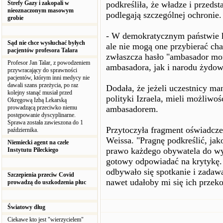
Strefy Gazy i zakopali w
podkreśliła, że władze i przeds
nieoznaczonym masowym
podlegają szczególnej ochronie.
grobie
- W demokratycznym państwie 
Sąd nie chce wysłuchać byłych
ale nie mogą one przybierać cha
pacjentów profesora Talara
zwłaszcza hasło "ambasador mo
Profesor Jan Talar, z powodzeniem
ambasadora, jak i narodu żydow
przywracający do sprawności
pacjentów, którym inni medycy nie
dawali szans przeżycia, po raz
Dodała, że jeżeli uczestnicy man
kolejny stanąć musiał przed
polityki Izraela, mieli możliwoś
Okręgową Izbą Lekarską
prowadzącą przeciwko niemu
ambasadorem.
postępowanie dyscyplinarne.
Sprawa została zawieszona do 1
Przytoczyła fragment oświadcze
października.
Weissa. "Pragnę podkreślić, jak
Niemiecki agent na czele
prawo każdego obywatela do wyr
Instytutu Pileckiego
gotowy odpowiadać na krytykę. 
odbywało się spotkanie i zadawa
Szczepienia przeciw Covid
nawet udałoby mi się ich przeko
prowadzą do uszkodzenia płuc
Światowy dług
Ciekawe kto jest "wierzycielem"