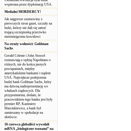
Ukraińska rewolucja była silnie
wspierana przez dyplomację USA.
Medialni MORDERCY!
Jak najgorsze szumowiny z
pierwszych stron gazet, szczuły na
ludzi, którzy nie dali się zatruć
trującą szczepionką przeciwko
nieistniejącemu kowidowi
Na straży wolności: Goldman
Sachs
Gerald Celente i John Stossel
rozmawiają z sędzią Napolitano o
różnych, nie do końca jasnych
powiązaniach, między
amerykańskimi bankami i rządem
USA. Największe podejrzenia
budzi bank Goldman Sachs, który
ma dziwną nadreprezentację we
władzach rządowych. Dla
przypomnienia, dodam, że
pracownikiem tego banku jest były
premier RP, Kazimierz
Marcinkiewicz, a bank był
zamieszany w spekulacje na
złotówce.
16 czerwca globaliści wywołali
mRNA „biologiczne tsunami” na