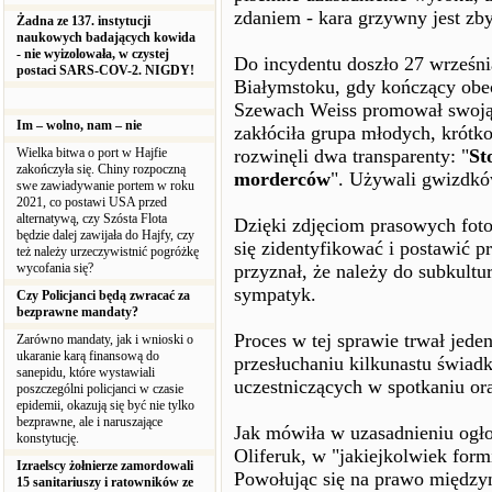
zdaniem - kara grzywny jest zby
Żadna ze 137. instytucji
naukowych badających kowida
- nie wyizolowała, w czystej
Do incydentu doszło 27 wrześ
postaci SARS-COV-2. NIGDY!
Białymstoku, gdy kończący obec
Szewach Weiss promował swoją 
Im – wolno, nam – nie
zakłóciła grupa młodych, krótko
Wielka bitwa o port w Hajfie
rozwinęli dwa transparenty: "
St
zakończyła się. Chiny rozpoczną
morderców
". Używali gwizdków
swe zawiadywanie portem w roku
2021, co postawi USA przed
alternatywą, czy Szósta Flota
Dzięki zdjęciom prasowych foto
będzie dalej zawijała do Hajfy, czy
się zidentyfikować i postawić p
też należy urzeczywistnić pogróżkę
wycofania się?
przyznał, że należy do subkultur
sympatyk.
Czy Policjanci będą zwracać za
bezprawne mandaty?
Proces w tej sprawie trwał jede
Zarówno mandaty, jak i wnioski o
ukaranie karą finansową do
przesłuchaniu kilkunastu świa
sanepidu, które wystawiali
uczestniczących w spotkaniu ora
poszczególni policjanci w czasie
epidemii, okazują się być nie tylko
bezprawne, ale i naruszające
Jak mówiła w uzasadnieniu ogł
konstytucję.
Oliferuk, w "jakiejkolwiek form
Izraelscy żołnierze zamordowali
Powołując się na prawo międz
15 sanitariuszy i ratowników ze