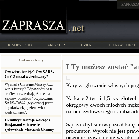
ZAPRASZ
KIM JESTEŚMY
ARTYKUŁY
COVID-19
CIEKAWE LINKI
Ciekawe strony
I Ty możesz zostać "
Czy wirus istnieje? Czy SARS-
CoV-2 został wyizolowany?
Wywiad z Christine Massey. Czy
Kary za głoszenie własnych po
wirus istnieje? Odpowiedzi na te
prośby potwierdzają, że nie ma
Na kary 2 tys. i 1,5 tys. złotyc
zapisów o izolacji / oczyszczeniu
SARS-CoV-2 „wykonanej przez
okręgowy dwóch młodych mężcz
kogokolwiek, gdziekolwiek i
narodu żydowskiego i ambasado
kiedykolwiek”.
Ukraińcy umierają walcząc z
Sąd za zbyt surową uznał karę 
Rosjanami w interesie
żydowskich włascicieli Ukrainy
prokurator. Wyrok nie jest pra
pisemne uzasadnienie wyroku, ale