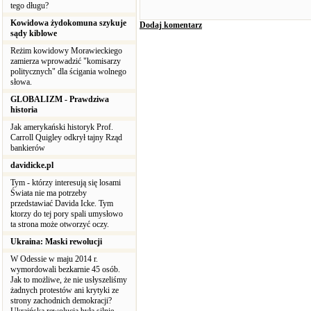
tego długu?
Kowidowa żydokomuna szykuje
Dodaj komentarz
sądy kiblowe
Reżim kowidowy Morawieckiego
zamierza wprowadzić "komisarzy
politycznych" dla ścigania wolnego
słowa.
GLOBALIZM - Prawdziwa
historia
Jak amerykański historyk Prof.
Carroll Quigley odkrył tajny Rząd
bankierów
davidicke.pl
Tym - którzy interesują się losami
Świata nie ma potrzeby
przedstawiać Davida Icke. Tym
ktorzy do tej pory spali umysłowo
ta strona może otworzyć oczy.
Ukraina: Maski rewolucji
W Odessie w maju 2014 r.
wymordowali bezkarnie 45 osób.
Jak to możliwe, że nie usłyszeliśmy
żadnych protestów ani krytyki ze
strony zachodnich demokracji?