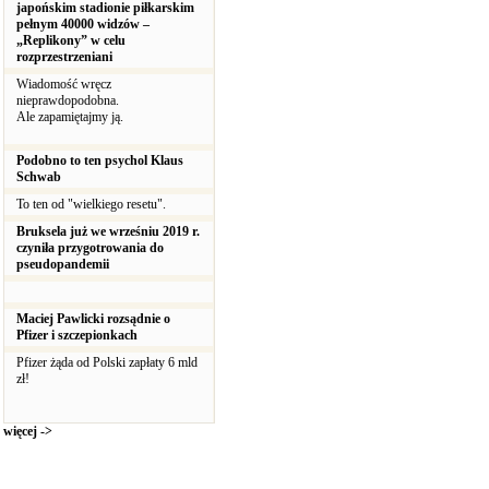
japońskim stadionie piłkarskim
pełnym 40000 widzów –
„Replikony” w celu
rozprzestrzeniani
Wiadomość wręcz
nieprawdopodobna.
Ale zapamiętajmy ją.
Podobno to ten psychol Klaus
Schwab
To ten od "wielkiego resetu".
Bruksela już we wrześniu 2019 r.
czyniła przygotrowania do
pseudopandemii
Maciej Pawlicki rozsądnie o
Pfizer i szczepionkach
Pfizer żąda od Polski zapłaty 6 mld
zł!
więcej ->