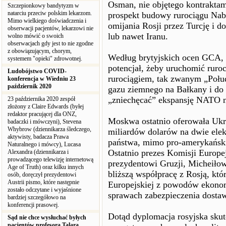
Osman, nie objętego kontrakta
Szczepionkowy bandytyzm w
natarciu przeciw polskim lekarzom.
prospekt budowy rurociągu Nab
Mimo wielkiego doświadczenia i
omijania Rosji przez Turcję i 
obserwacji pacjentów, lekarzowi nie
lub nawet Iranu.
wolno mówić o swoich
obserwacjach gdy jest to nie zgodne
z obowiązującym, chorym,
Według brytyjskich ocen GCA, 
systemem "opieki" zdrowotnej.
potencjał, żeby uruchomić ruro
Ludobójstwo COVID-
rurociągiem, tak zwanym „Połu
konferencja w Wiedniu 23
październik 2020
gazu ziemnego na Bałkany i do
„zniechęcać” ekspansję NATO n
23 października 2020 zespół
złożony z Claire Edwards (byłej
redaktor pracującej dla ONZ,
Moskwa ostatnio oferowała Ukr
badaczki i mówczyni), Stevena
Whybrow (dziennikarza śledczego,
miliardów dolarów na dwie elek
aktywisty, badacza Prawa
państwa, mimo pro-amerykański
Naturalnego i mówcy), Lucasa
Ostatnio prezes Komisji Europe
Alexandra (dziennikarza i
prowadzącego telewizję internetową
prezydentowi Gruzji, Micheiłow
Age of Truth) oraz kilku innych
bliższą współpracę z Rosją, któ
osób, doręczył prezydentowi
Austrii pismo, które następnie
Europejskiej z powodów ekonomi
zostało odczytane i wyjaśnione
sprawach zabezpieczenia dosta
bardziej szczegółowo na
konferencji prasowej.
Dotąd dyplomacja rosyjska sku
Sąd nie chce wysłuchać byłych
pacjentów profesora Talara