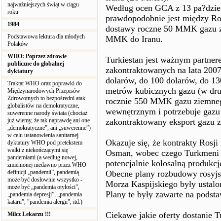
najważniejszych świąt w ciągu
Według ocen GCA z 13 pa?dziern
roku
prawdopodobnie jest między Ros
1984
dostawy roczne 50 MMK gazu z
Podstawowa lektura dla młodych
MMK do Iranu.
Polaków
WHO: Poprzez zdrowie
Turkiestan jest ważnym partne
publiczne do globalnej
zakontraktowanych na lata 200
dyktatury
dolarów, do 100 dolarów, do 13
Traktat WHO oraz poprawki do
metrów kubicznych gazu (w dru
Międzynarodowych Przepisów
Zdrowotnych to bezpośredni atak
rocznie 550 MMK gazu ziemnego
globalistów na demokratyczne,
wewnętrznym i potrzebuje gazu 
suwerenne narody świata (chociaż
już wiemy, że tak naprawdę ani one
zakontraktowany eksport gazu 
„demokratyczne”, ani „suwerenne”)
w celu ustanowienia sanitarnej
Okazuje się, że kontrakty Rosji
dyktatury WHO pod pretekstem
walki z niekończącymi się
Osman, wobec czego Turkmeni
pandemiami (a według nowej,
potencjalnie kolosalną produkcj
zmienionej niedawno przez WHO
definicji „pandemii”, pandemią
Obecne plany rozbudowy rosyj
może być dosłownie wszystko -
Morza Kaspijskiego były ustalo
może być „pandemia otyłości”,
Plany te były zawarte na podsta
„pandemia depresji”, „pandemia
kataru”, "pandemia alergii", itd.)
Ciekawe jakie oferty dostanie T
Milcz Lekarzu !!!