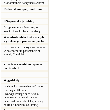
ekonomicznej władzy nad światem
Rothschildów apetyt na Chiny
PiStapo atakuje rodziny
Przypomnijmy sobie sceny ze
świata Orwella. To już się dzieje.
Wzmożenie infekcji wirusowych
wywołane jest przez szczepionki
Przemówienie Thierry’ego Baudeta
w holenderskim parlamencie nt.
agendy Covid-19
Zdjęcia zawartości szczepionek
na Covid-19
Wygadał się
Bush junior zrównał napaść na Irak
z wojną na Ukrainie
"Decyzja jednego człowieka o
przeprowadzeniu całkowicie
nieuzasadnionej i brutalnej inwazji
na Irak. Chodzi mi o Ukrainę."