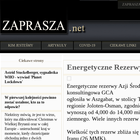
ZAPRASZ
KIM JESTEŚMY
ARTYKUŁY
COVID-19
CIEKAWE LINKI
Ciekawe strony
Energetyczne Rezerw
Astrid Stuckelberger, sygnalistka
WHO - wywiad 'Planet
Lockdown'
Energetyczne rezerwy Azji Środ
konsultingowa GCA
W pierwszej kolejności powinno
ogłosiła w Aszgabat, w stolicy 
zostać ustalone, kto za to
regionie Joloten-Osman, zgodni
odpowie?
wynoszą od 4,000 do 14,000 m
Niektórzy mówią, że jest to wirus,
ziemnego. Wiele innych rezerw 
który ma zlikwidować Christmas w
Wielkiej Brytanii oraz w całej
Europie – unieruchomić kraj w
Wielkość tych rezerw zbliża si
momencie, kiedy chrześcijanie
Iranu (26 MMK).
obchodzą jedno z dwóch