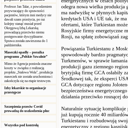
energetycznych w celach polity
odegra nowa wielka produkcja 
Profesor Jan Talar, z powodzeniem
przywracający do sprawności
ma nadwyżkę w płynnych kapita
pacjentów, którym inni medycy nie
kredytach USA i UE tak, że ma
dawali szans przeżycia, po raz
kolejny stanąć musiał przed
ofertami, które Turkiestan moż
Okręgową Izbą Lekarską
Rosyjskie firmy energetyczne m
prowadzącą przeciwko niemu
Rosji, na spłatę zobowiązań zag
postępowanie dyscyplinarne.
Sprawa została zawieszona do 1
października.
Powiązania Turkiestanu z Mosk
Maseczki opadły – porażka
spowodowały bardzo pragmatyc
programu „Polskie Szwalnie”
Turkmenów, w sprawie łamania 
Mimo że Agencja poniosła znaczne
produkcji gazu ziemnego region
koszty w związku z realizacją
brytyjską firmę GCA osłabiły 
projektu „Stalowa Wola”, produkcja
maseczek nie została uruchomiona i
Środkowej tak, że eksperci USA
zakończyła się na etapie testowym.
GCA dotyczące regionu Joloten
Izby lekarskie to organizacje
bezpieczeństwa energetycznego 
przestępcze
działania przeciwko rosnącej d
Szczepienia przeciw Covid
Naturalnie sytuację komplikuje 
prowadzą do uszkodzenia płuc
już kupują rocznie 40 miliard
Turkiestanu i rozbudowują swoją
Wszystko pod kontrolą
energetyczny z regionu kaspijsk