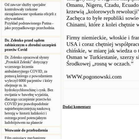
Omanu, Nigeru, Czadu, Ecuador
Od zawsze służby specjalne
kontrolowały rzekome
krzewią „kolorowych rewolucji”
niezaplanowane spotkania oficjeli z
Zachęca to byłe republiki sowie
obywatelami.
Przykład podstawionego Putina -
Chinami, które z kolei chętnie 
jako przypadkowego przechodnia.
Firmy niemieckie, włoskie i fr
Dr. Zelenko przed sądem
USA i coraz chętniej współpracu
rabinicznym o zbrodni szczepień
przeciw Covid
chińskie, w miarę jak wiedza o 
Osman w Turkiestanie, szerzy si
Dr. Zelenko opracował słynny
„Protokół Zelenki” dotyczący
Środkowej „rosną w oczach.”
wczesnego leczenia
ambulatoryjnego COVID, za
WWW.pogonowski.com
pomocą którego z powodzeniem
wyleczył 6000 pacjentów i który
obejmuje m. in.
hydroksychlorochinę i cynk. Bez
owijania w bawełnę wyjaśnia,
dlaczego szczepienie przeciwko
COVID jest prawdopodobnie
Dodaj komentarz
najniebezpieczniejszą naukową
herezją w historii ludzkości i
ostrzega przed potencjalnym
ludobójstwem na planecie
Wezwanie do przebudzenia
Film opisujący mechanizmy