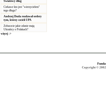
Światowy dług
Ciekawe kto jest "wierzycielem"
tego długu?
Andrzej Duda rozdawał ordery
tym, którzy czcicli UPA
Zobaczcie jakie zdanie mają
Ukraińcy o Polakach?
więcej ->
Funda
Copyright © 2002