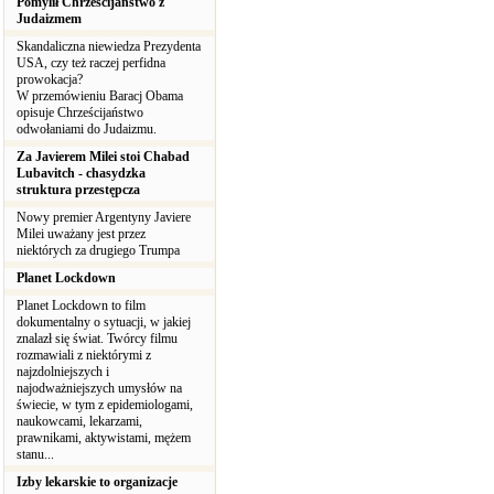
Pomylił Chrześcijaństwo z
Judaizmem
Skandaliczna niewiedza Prezydenta
USA, czy też raczej perfidna
prowokacja?
W przemówieniu Baracj Obama
opisuje Chrześcijaństwo
odwołaniami do Judaizmu.
Za Javierem Milei stoi Chabad
Lubavitch - chasydzka
struktura przestępcza
Nowy premier Argentyny Javiere
Milei uważany jest przez
niektórych za drugiego Trumpa
Planet Lockdown
Planet Lockdown to film
dokumentalny o sytuacji, w jakiej
znalazł się świat. Twórcy filmu
rozmawiali z niektórymi z
najzdolniejszych i
najodważniejszych umysłów na
świecie, w tym z epidemiologami,
naukowcami, lekarzami,
prawnikami, aktywistami, mężem
stanu...
Izby lekarskie to organizacje