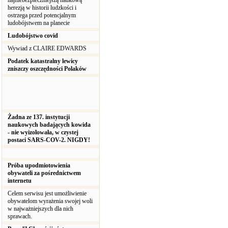
najniebezpieczniejszą naukową
herezją w historii ludzkości i
ostrzega przed potencjalnym
ludobójstwem na planecie
Ludobójstwo covid
Wywiad z CLAIRE EDWARDS
Podatek katastralny lewicy
zniszczy oszczędności Polaków
Żadna ze 137. instytucji
naukowych badających kowida
- nie wyizolowała, w czystej
postaci SARS-COV-2. NIGDY!
Próba upodmiotowienia
obywateli za pośrednictwem
internetu
Celem serwisu jest umożliwienie
obywatelom wyrażenia swojej woli
w najważniejszych dla nich
sprawach.