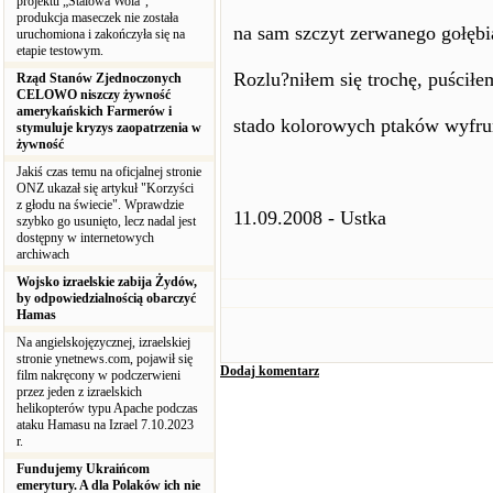
projektu „Stalowa Wola”,
produkcja maseczek nie została
na sam szczyt zerwanego gołębia
uruchomiona i zakończyła się na
etapie testowym.
Rozlu?niłem się trochę, puściłem
Rząd Stanów Zjednoczonych
CELOWO niszczy żywność
amerykańskich Farmerów i
stado kolorowych ptaków wyfrun
stymuluje kryzys zaopatrzenia w
żywność
Jakiś czas temu na oficjalnej stronie
ONZ ukazał się artykuł "Korzyści
z głodu na świecie". Wprawdzie
11.09.2008 - Ustka
szybko go usunięto, lecz nadal jest
dostępny w internetowych
archiwach
Wojsko izraelskie zabija Żydów,
by odpowiedzialnością obarczyć
Hamas
Na angielskojęzycznej, izraelskiej
stronie ynetnews.com, pojawił się
Dodaj komentarz
film nakręcony w podczerwieni
przez jeden z izraelskich
helikopterów typu Apache podczas
ataku Hamasu na Izrael 7.10.2023
r.
Fundujemy Ukraińcom
emerytury. A dla Polaków ich nie