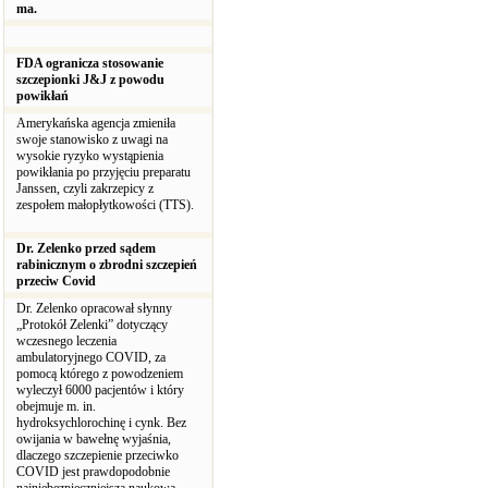
ma.
FDA ogranicza stosowanie
szczepionki J&J z powodu
powikłań
Amerykańska agencja zmieniła
swoje stanowisko z uwagi na
wysokie ryzyko wystąpienia
powikłania po przyjęciu preparatu
Janssen, czyli zakrzepicy z
zespołem małopłytkowości (TTS).
Dr. Zelenko przed sądem
rabinicznym o zbrodni szczepień
przeciw Covid
Dr. Zelenko opracował słynny
„Protokół Zelenki” dotyczący
wczesnego leczenia
ambulatoryjnego COVID, za
pomocą którego z powodzeniem
wyleczył 6000 pacjentów i który
obejmuje m. in.
hydroksychlorochinę i cynk. Bez
owijania w bawełnę wyjaśnia,
dlaczego szczepienie przeciwko
COVID jest prawdopodobnie