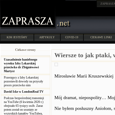
ZAPRASZ
KIM JESTEŚMY
ARTYKUŁY
COVID-19
CIEKAWE LINKI
Ciekawe strony
Wiersze to jak ptaki,
Uzasadnienie haniebnego
wyroku Izby Lekarskiej
przeciwko dr Zbigniewowi
Martyce
Mirosławie Marii Kruszewskiej
Przestępcy z Izby Lekarskiej
pozostawili dowody na przyszły
proces przeciwko nim
David Icke w LondonReal TV
Mój dramat, niepospolity… Moje
Podczas bezpośredniej transmisji
na YouTube (6 kwietnia 2020 r.)
obejrzało 65 tysięcy osób. Zaraz
Nie byłem posłuszny Aniołom, 
potem został on usunięty ze
wszystkich kanałów YouTubea,