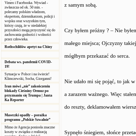
Vimeo i Facebooka. Wywiad -
z samym sobą.
zwłaszcza od ok. 50 min. -
polecamy polskim władzom,
ekspertom, dziennikarzom, policji i
wojsku oraz wszystkim tym,
którzy czują, że w niedalekiej
Czy byłem próżny ? – Nie byłe
przyszłości mogą przyczynić się do
zachowania godności i wolności
przez człowieka.
małego miejsca; Ojczyzny takiej,
Rothschildów apetyt na Chiny
mógłbym przekazać do serca.
Debata ws. pandemii COVID-
19!
Sytuacja w Polsce i na świecie!
Klimczewski, Socha, Giorganni!
Nie udało mi się pojąć, to jak w
Iran mówi „nie” zakończeniu
blokady Cieśniny Ormuz po
a zarazem ważnego. Więc stałem
przyznaniu się Trumpa | Janta
Ka Reporter
do reszty, deklamowałem wiersz
Maseczki opadły – porażka
programu „Polskie Szwalnie”
Mimo że Agencja poniosła znaczne
Sypnęło śniegiem, słońce przet
koszty w związku z realizacją