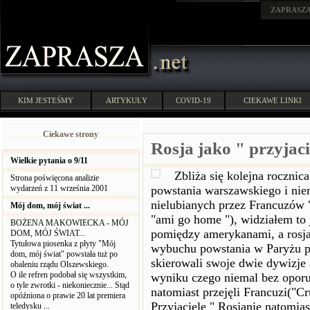
ZAPRASZ
KIM JESTEŚMY
ARTYKUŁY
COVID-19
CIEKAWE LINKI
Ciekawe strony
Rosja jako " przyjaci
Wielkie pytania o 9/11
Zbliża się kolejna roczni
Strona poświęcona analizie
wydarzeń z 11 września 2001
powstania warszawskiego i nie
nielubianych przez Francuzów
Mój dom, mój świat ...
"ami go home "), widziałem to
BOŻENA MAKOWIECKA - MÓJ
pomiędzy amerykanami, a rosja
DOM, MÓJ ŚWIAT...
Tytułowa piosenka z płyty "Mój
wybuchu powstania w Paryżu p
dom, mój świat" powstała tuż po
skierowali swoje dwie dywizj
obaleniu rządu Olszewskiego.
O ile refren podobał się wszystkim,
wyniku czego niemal bez oporu
o tyle zwrotki - niekoniecznie... Stąd
natomiast przejęli Francuzi("C
opóźniona o prawie 20 lat premiera
Przyjaciele " Rosjanie natomias
teledysku ...