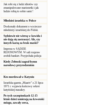
Jak robi się z ludzi idiotów czy
zmanipulowane marionetki i jak
ludzie robią to sobie sami !
Młodzież izraelska w Polsce
Doskonały dokument o wycieczce
młodzieży izraelskiej do Polski.
Sędziowie nie wierzą w kowida i
nie dają się zastraszyć. Ale, czy
innych karzą za brak maski?
Impreza w SĄDZIE
REJONOWYM. W sali rozpraw
zrobili bankiet. Przyjechała policja
Kiedy Zełenski zagrał hymn
narodowy przyrodzeniem
Kto mordował w Katyniu
Izraelska gazeta „Maariv” z 21 lipca
1971 r. wyjawia końcowy sekret
katyńskiej masakry.
Po tych szczepionkach 12-15
letnie dzieci umierają na krwotoki
mózgu, zawały serca,