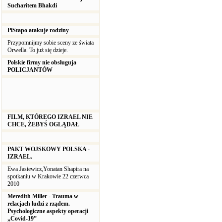
Sucharitem Bhakdi
PiStapo atakuje rodziny
Przypomnijmy sobie sceny ze świata
Orwella. To już się dzieje.
Polskie firmy nie obsługuja
POLICJANTÓW
FILM, KTÓREGO IZRAEL NIE
CHCE, ŻEBYŚ OGLĄDAŁ
PAKT WOJSKOWY POLSKA -
IZRAEL.
Ewa Jasiewicz,Yonatan Shapira na
spotkaniu w Krakowie 22 czerwca
2010
Meredith Miller - Trauma w
relacjach ludzi z rządem.
Psychologiczne aspekty operacji
„Covid-19”