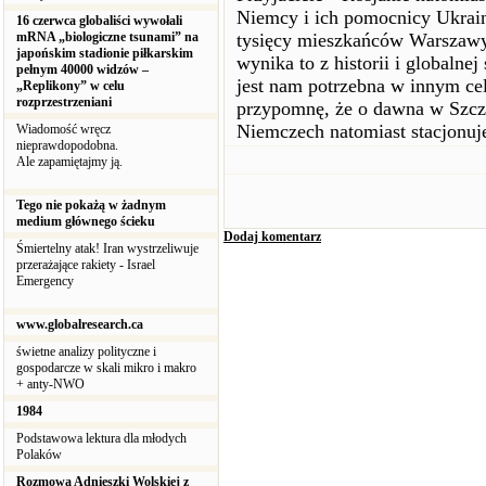
Niemcy i ich pomocnicy Ukrai
16 czerwca globaliści wywołali
mRNA „biologiczne tsunami” na
tysięcy mieszkańców Warszawy.
japońskim stadionie piłkarskim
wynika to z historii i globaln
pełnym 40000 widzów –
jest nam potrzebna w innym cel
„Replikony” w celu
rozprzestrzeniani
przypomnę, że o dawna w Szcze
Niemczech natomiast stacjonuj
Wiadomość wręcz
nieprawdopodobna.
Ale zapamiętajmy ją.
Tego nie pokażą w żadnym
medium głównego ścieku
Dodaj komentarz
Śmiertelny atak! Iran wystrzeliwuje
przerażające rakiety - Israel
Emergency
www.globalresearch.ca
świetne analizy polityczne i
gospodarcze w skali mikro i makro
+ anty-NWO
1984
Podstawowa lektura dla młodych
Polaków
Rozmowa Adnieszki Wolskiej z