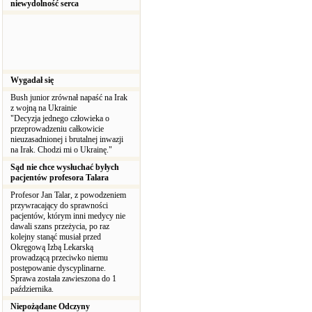
niewydolność serca
Wygadał się
Bush junior zrównał napaść na Irak
z wojną na Ukrainie
"Decyzja jednego człowieka o
przeprowadzeniu całkowicie
nieuzasadnionej i brutalnej inwazji
na Irak. Chodzi mi o Ukrainę."
Sąd nie chce wysłuchać byłych
pacjentów profesora Talara
Profesor Jan Talar, z powodzeniem
przywracający do sprawności
pacjentów, którym inni medycy nie
dawali szans przeżycia, po raz
kolejny stanąć musiał przed
Okręgową Izbą Lekarską
prowadzącą przeciwko niemu
postępowanie dyscyplinarne.
Sprawa została zawieszona do 1
października.
Niepożądane Odczyny