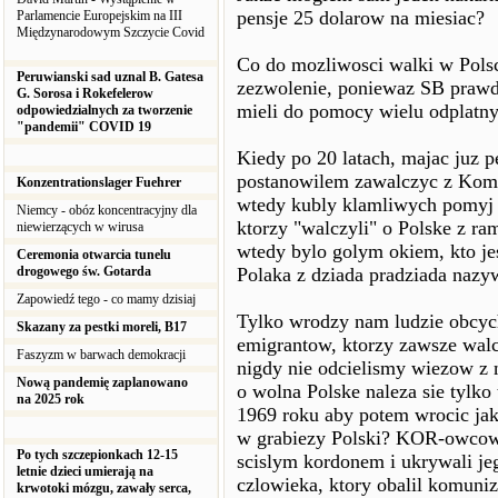
pensje 25 dolarow na miesiac?
Parlamencie Europejskim na III
Międzynarodowym Szczycie Covid
Co do mozliwosci walki w Polsc
Peruwianski sad uznal B. Gatesa
zezwolenie, poniewaz SB prawd
G. Sorosa i Rokefelerow
mieli do pomocy wielu odplatnyc
odpowiedzialnych za tworzenie
"pandemii" COVID 19
Kiedy po 20 latach, majac juz p
postanowilem zawalczyc z Kom
Konzentrationslager Fuehrer
wtedy kubly klamliwych pomyj a
Niemcy - obóz koncentracyjny dla
ktorzy "walczyli" o Polske z r
niewierzących w wirusa
wtedy bylo golym okiem, kto j
Ceremonia otwarcia tunelu
drogowego św. Gotarda
Polaka z dziada pradziada nazy
Zapowiedź tego - co mamy dzisiaj
Tylko wrodzy nam ludzie obcych
Skazany za pestki moreli, B17
emigrantow, ktorzy zawsze walcz
Faszyzm w barwach demokracji
nigdy nie odcielismy wiezow z 
Nową pandemię zaplanowano
o wolna Polske naleza sie tylko
na 2025 rok
1969 roku aby potem wrocic 
w grabiezy Polski? KOR-owcow, 
Po tych szczepionkach 12-15
scislym kordonem i ukrywali je
letnie dzieci umierają na
czlowieka, ktory obalil komuni
krwotoki mózgu, zawały serca,