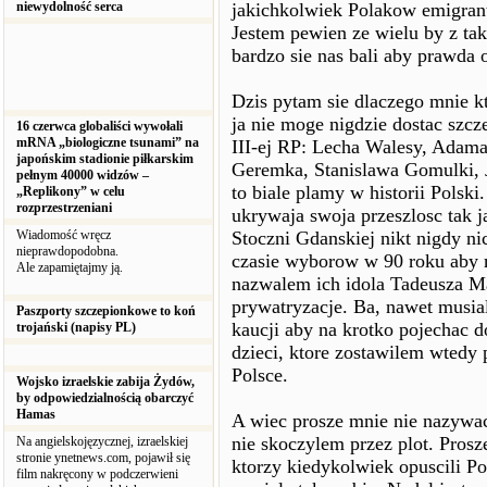
niewydolność serca
jakichkolwiek Polakow emigra
Jestem pewien ze wielu by z tak
bardzo sie nas bali aby prawda 
Dzis pytam sie dlaczego mnie k
ja nie moge nigdzie dostac szc
16 czerwca globaliści wywołali
mRNA „biologiczne tsunami” na
III-ej RP: Lecha Walesy, Adama
japońskim stadionie piłkarskim
Geremka, Stanislawa Gomulki, J
pełnym 40000 widzów –
to biale plamy w historii Polsk
„Replikony” w celu
rozprzestrzeniani
ukrywaja swoja przeszlosc tak 
Wiadomość wręcz
Stoczni Gdanskiej nikt nigdy nic
nieprawdopodobna.
czasie wyborow w 90 roku aby m
Ale zapamiętajmy ją.
nazwalem ich idola Tadeusza Ma
prywatryzacje. Ba, nawet musia
Paszporty szczepionkowe to koń
kaucji aby na krotko pojechac 
trojański (napisy PL)
dzieci, ktore zostawilem wtedy
Polsce.
Wojsko izraelskie zabija Żydów,
by odpowiedzialnością obarczyć
Hamas
A wiec prosze mnie nie nazywa
nie skoczylem przez plot. Pros
Na angielskojęzycznej, izraelskiej
stronie ynetnews.com, pojawił się
ktorzy kiedykolwiek opuscili P
film nakręcony w podczerwieni