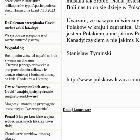
musiala tak zrobic. Nadal jest
przez jeden z izraelskich
helikopterów typu Apache podczas
Boli nas to co sie dzieje w Polsc
ataku Hamasu na Izrael 7.10.2023
r.
Uwazam, ze naszym odwiecznym
Dr.Coleman szczepionka Covid
Polakow w kraju i zagranica. U
możne zabić każdego
jestem Polakiem a nie jakims P
Wszystkie zaszczepione istot
Kanadyjczykiem a nie jakims Ka
zaczną umierać jesienią
Wygadał się
Stanislaw Tyminski
Bush junior zrównał napaść na Irak
_________________
z wojną na Ukrainie
"Decyzja jednego człowieka o
przeprowadzeniu całkowicie
nieuzasadnionej i brutalnej inwazji
http://www.polskawalczaca.com
na Irak. Chodzi mi o Ukrainę."
Czy w “szczepionkach anty-
Covid” znajdują się hydrożele
magneto-reaktywne?
Magnesy i monety są przyciągane
przez miejsca “zaszczepienia”
Dodaj komentarz
Ponad 5 lat po kowidzie wojna
wobec uczciwych lekarzy trwa
dalej
Zbrodniarze kowidowi niszczą
lekarzy