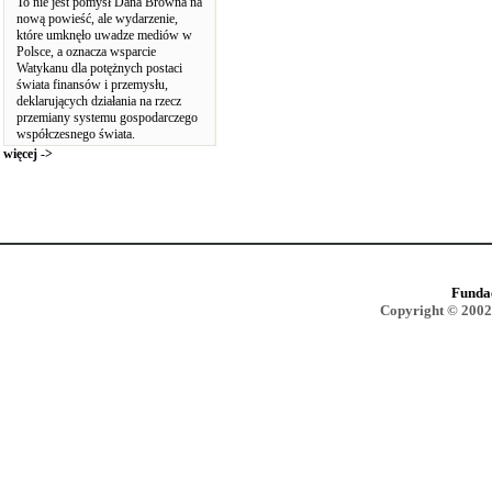
To nie jest pomysł Dana Browna na
nową powieść, ale wydarzenie,
które umknęło uwadze mediów w
Polsce, a oznacza wsparcie
Watykanu dla potężnych postaci
świata finansów i przemysłu,
deklarujących działania na rzecz
przemiany systemu gospodarczego
współczesnego świata.
więcej ->
Funda
Copyright © 2002