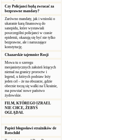
Czy Policjanci będą zwracać za
bezprawne mandaty?
Zarówno mandaty, jak i wnioski o
ukaranie karą finansową do
sanepidu, które wystawiali
poszczególni policjanci w czasie
epidemii, okazują się być nie tylko
bezprawne, ale i naruszające
konstytucję.
Chazarskie tajemnice Rosji
Mowa tu o szeregu
mesjanistycznych założeń leżących
niemal na granicy proroctw i
legend, u których podstaw leży
jeden cel – że na obszarze, gdzie
obecnie toczą się walki na Ukrainie,
ma powstać nowe państwo
żydowskie.
FILM, KTÓREGO IZRAEL
NIE CHCE, ŻEBYŚ
OGLĄDAŁ
Papież błogosławi strażników de
Rotschild