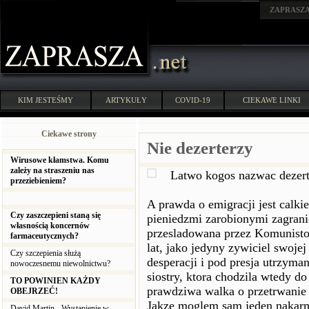
ZAPRASZ
KIM JESTEŚMY
ARTYKUŁY
COVID-19
CIEKAWE LINKI
Ciekawe strony
Nie dezerterzy
Wirusowe kłamstwa. Komu
zależy na straszeniu nas
Latwo kogos nazwac dezert
przeziebieniem?
A prawda o emigracji jest calki
Czy zaszczepieni staną się
pieniedzmi zarobionymi zagrani
własnością koncernów
przesladowana przez Komunisto
farmaceutycznych?
lat, jako jedyny zywiciel swoje
Czy szczepienia służą
desperacji i pod presja utrzyman
nowoczesnemu niewolnictwu?
siostry, ktora chodzila wtedy d
TO POWINIEN KAŻDY
prawdziwa walka o przetrwanie p
OBEJRZEĆ!
Jakze moglem sam jeden nakarmi
David Martin - Wystąpienie w