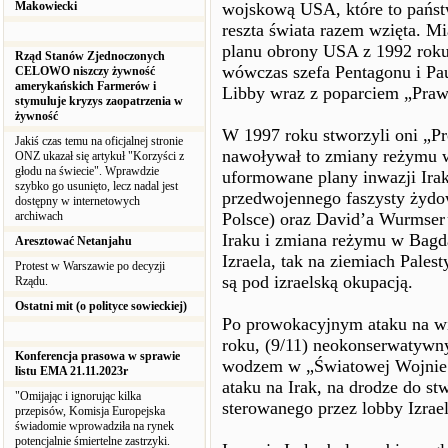
Makowiecki
wojskową USA, które to państw
reszta świata razem wzięta. M
planu obrony USA z 1992 roku
Rząd Stanów Zjednoczonych
wówczas szefa Pentagonu i Pau
CELOWO niszczy żywność
amerykańskich Farmerów i
Libby wraz z poparciem „Prawi
stymuluje kryzys zaopatrzenia w
żywność
W 1997 roku stworzyli oni „P
Jakiś czas temu na oficjalnej stronie
nawoływał to zmiany reżymu w
ONZ ukazał się artykuł "Korzyści z
głodu na świecie". Wprawdzie
uformowane plany inwazji Irak
szybko go usunięto, lecz nadal jest
przedwojennego faszysty żydo
dostępny w internetowych
archiwach
Polsce) oraz David’a Wurmser
Iraku i zmiana reżymu w Bagd
Aresztować Netanjahu
Izraela, tak na ziemiach Pales
Protest w Warszawie po decyzji
są pod izraelską okupacją.
Rządu.
Ostatni mit (o polityce sowieckiej)
Po prowokacyjnym ataku na w
roku, (9/11) neokonserwatywny
Konferencja prasowa w sprawie
wodzem w „Światowej Wojnie 
listu EMA 21.11.2023r
ataku na Irak, na drodze do s
"Omijając i ignorując kilka
sterowanego przez lobby Izrael
przepisów, Komisja Europejska
świadomie wprowadziła na rynek
potencjalnie śmiertelne zastrzyki.