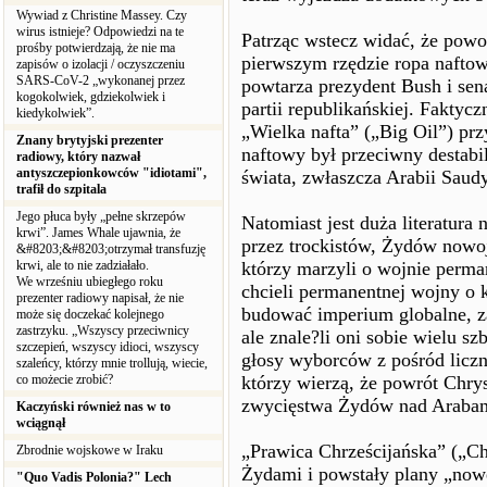
Wywiad z Christine Massey. Czy
wirus istnieje? Odpowiedzi na te
Patrząc wstecz widać, że pow
prośby potwierdzają, że nie ma
pierwszym rzędzie ropa naftowa
zapisów o izolacji / oczyszczeniu
SARS-CoV-2 „wykonanej przez
powtarza prezydent Bush i sen
kogokolwiek, gdziekolwiek i
partii republikańskiej. Faktyc
kiedykolwiek”.
„Wielka nafta” („Big Oil”) prz
Znany brytyjski prezenter
naftowy był przeciwny destabi
radiowy, który nazwał
antyszczepionkowców "idiotami",
świata, zwłaszcza Arabii Saudy
trafił do szpitala
Jego płuca były „pełne skrzepów
Natomiast jest duża literatur
krwi”. James Whale ujawnia, że
przez trockistów, Żydów nowo
&#8203;&#8203;otrzymał transfuzję
krwi, ale to nie zadziałało.
którzy marzyli o wojnie perma
We wrześniu ubiegłego roku
chcieli permanentnej wojny o 
prezenter radiowy napisał, że nie
budować imperium globalne, 
może się doczekać kolejnego
zastrzyku. „Wszyscy przeciwnicy
ale znale?li oni sobie wielu s
szczepień, wszyscy idioci, wszyscy
głosy wyborców z pośród licz
szaleńcy, którzy mnie trollują, wiecie,
co możecie zrobić?
którzy wierzą, że powrót Chr
zwycięstwa Żydów nad Araba
Kaczyński również nas w to
wciągnął
„Prawica Chrześcijańska” („Chr
Zbrodnie wojskowe w Iraku
Żydami i powstały plany „now
"Quo Vadis Polonia?" Lech