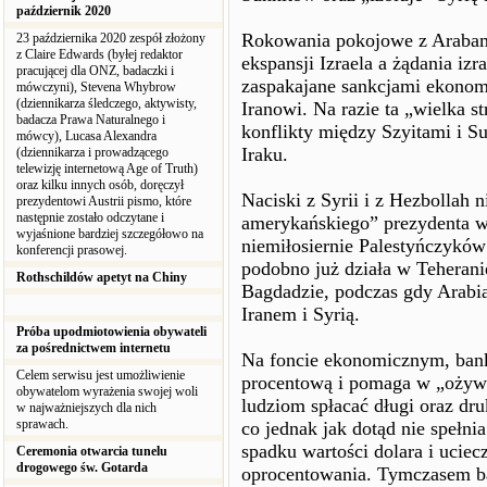
październik 2020
Rokowania pokojowe z Arabami
23 października 2020 zespół złożony
z Claire Edwards (byłej redaktor
ekspansji Izraela a żądania iz
pracującej dla ONZ, badaczki i
zaspakajane sankcjami ekono
mówczyni), Stevena Whybrow
(dziennikarza śledczego, aktywisty,
Iranowi. Na razie ta „wielka 
badacza Prawa Naturalnego i
konflikty między Szyitami i 
mówcy), Lucasa Alexandra
Iraku.
(dziennikarza i prowadzącego
telewizję internetową Age of Truth)
oraz kilku innych osób, doręczył
Naciski z Syrii i z Hezbollah
prezydentowi Austrii pismo, które
następnie zostało odczytane i
amerykańskiego” prezydenta w 
wyjaśnione bardziej szczegółowo na
niemiłosiernie Palestyńczyków
konferencji prasowej.
podobno już działa w Teherani
Rothschildów apetyt na Chiny
Bagdadzie, podczas gdy Arabia 
Iranem i Syrią.
Próba upodmiotowienia obywateli
za pośrednictwem internetu
Na foncie ekonomicznym, ban
Celem serwisu jest umożliwienie
procentową i pomaga w „ożywi
obywatelom wyrażenia swojej woli
ludziom spłacać długi oraz dr
w najważniejszych dla nich
sprawach.
co jednak jak dotąd nie spełni
spadku wartości dolara i ucie
Ceremonia otwarcia tunelu
drogowego św. Gotarda
oprocentowania. Tymczasem ban