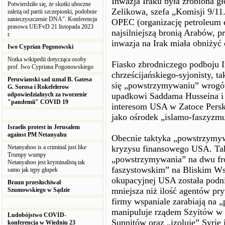
Inwazja Iraku była zrobiona g
Potwierdziło się, że skutki uboczne
Zelikowa, szefa „Komisji 9/11
zależą od partii szczepionki, podobnie
zanieczyszczenie DNA". Konferencja
OPEC (organizację petroleum e
prasowa UE/FvD 21 listopada 2023
najsilniejszą bronią Arabów, p
r.
inwazja na Irak miała obniżyć 
Iwo Cyprian Pogonowski
Notka wikipedii dotycząca osoby
Fiasko zbrodniczego podboju I
prof. Iwo Cypriana Pogonowskiego
chrześcijańskiego-syjonisty, 
Peruwianski sad uznal B. Gatesa
się „powstrzymywaniu” wrogów, 
G. Sorosa i Rokefelerow
odpowiedzialnych za tworzenie
upadkowi Saddama Husseina i 
"pandemii" COVID 19
interesom USA w Zatoce Perskie
jako ośrodek „islamo-faszyzmu,
Israelis protest in Jerusalem
against PM Netanyahu
Obecnie taktyka „powstrzymy
Netanyahoo is a criminal just like
kryzysu finansowego USA. Ta
Trumpy wumpy
„powstrzymywania” na dwu fr
Netanyahoo jest kryminalistą tak
faszystowskim” na Bliskim Wsc
samo jak tępy głupek
okupacyjnej USA została podni
Braun przesłuchiwał
mniejsza niż ilość agentów pry
Szumowskiego w Sądzie
firmy wspaniale zarabiają na 
manipuluje rządem Szyitów w 
Ludobójstwo COVID-
Sunnitów oraz „izoluje” Syrię 
konferencja w Wiedniu 23