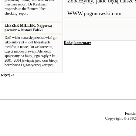
Zobaczymy, jakie będą dalsze 
must see report, Dr Kaufman
responds to the Reuters ‘fact
WWW.pogonowski.com
checking’ report.
LESZEK MILLER. Najgorszy
premier w historii Polski
Dziś wielu stara się przedstawiać go
jako autorytet – idol liberalnych
Dodaj komentarz
mediów, a nawet, ku zaskoczeniu,
części młodej prawicy. Ale kiedy
spojrzymy na fakty, jego rządy z lat
2001–2004 jawią się jako czas biedy,
bezrobocia i gigantycznej korupcji.
więcej ->
Funda
Copyright © 2002