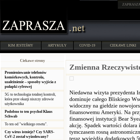
ZAPRASZ
KIM JESTEŚMY
ARTYKUŁY
COVID-19
CIEKAWE LINKI
Ciekawe strony
Zmienna Rzeczywist
Promieniowanie telefonów
komórkowych, kontrola,
uzależnienie – sposoby wyjścia z
pułapki cyfrowej
Niedawna wizyta prezydenta I
5G to technologia totalnej kontroli,
dominuje całego Bliskiego Ws
która prze okazji niszczy zdrowie
użytkownika
widoczny na giełdzie nowojors
finansowemu Ameryki. Na przyk
Podobno to ten psychol Klaus
Schwab
finansowej instytucji Bear Sy
To ten od "wielkiego resetu".
akcję. Spadek wartości dolara
tymczasem rosną astronomiczne
Czy wirus istnieje? Czy SARS-
CoV-2 został wyizolowany?
teraz wyjeżdża dodatkowych 50