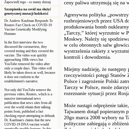
ceny paliwa utrzymują się na
Zapowiedź tego - co mamy dzisiaj
Szczepionka na covid ma służyć
genetycznej mutacji ludzkości
Agresywna polityka „powstrzym
rozbrojeniowych przez USA do
Dr. Andrew Kaufman Responds To
Reuters Fact Check on COVID-19
produkowania bomb nuklearnych
Vaccine Genetically Modifying
„Tarczy,” której wyrzutnie w P
Humans
Moskwy. Należy się spodziewa
In the first interview the two
w celu obronnych salw głowic
discussed the coronavirus, they
wystrzelenia rakiety z wyrzutn
covered testing and they covered the
vaccine. The video was quickly
kontroli i dowodzenia.
approaching 100k views but
YouTube removed the video after
only a couple days. This video will
Miejmy nadzieję, że następny
likely be taken down as well, because
rzeczywistości potęgi Stanów 
it does not conform to the
Polsce i zagrożenie Polski za
establishment's narrative.
Tarczy w Polsce, może zdarzyć
Not only did YouTube remove the
rozeznanie sytuacji przez Rosj
previous video, Reuters, which is a
massive international news
publication that news sites from all
Może nastąpi odprężenie takie
over the world obtain their talking
Tajwanem dotąd popieranym pr
points from, published a fact
checking report attempting to debunk
20go marca 2008 wybory na Ta
Dr. Kaufman's claims that the new
polityczne zabiegają o zbliżeni
COVID-19 DNA vaccine would
genetically modify humans. In this