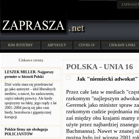
ZAPRASZ
KIM JESTEŚMY
ARTYKUŁY
COVID-19
CIEKAWE LINKI
Ciekawe strony
POLSKA - UNIA 16
LESZEK MILLER. Najgorszy
premier w historii Polski
Jak "niemiecki adwokat"
Dziś wielu stara się przedstawiać
go jako autorytet – idol liberalnych
Przez całe lata w mediach "czę
mediów, a nawet, ku zaskoczeniu,
rzekomym "najlepszym adwokaci
części młodej prawicy. Ale kiedy
spojrzymy na fakty, jego rządy z lat
Geremek jako minister spraw za
2001–2004 jawią się jako czas
rzekomym cudzie pojednania mi
biedy, bezrobocia i gigantycznej
korupcji.
zaś między obu krajami mamy nie
użyte przez najbardziej znaneg
Polskie firmy nie obsługuja
Bachmanna). Nawet w znanej ni
POLICJANTÓW
można było już wiosną 2001 rok