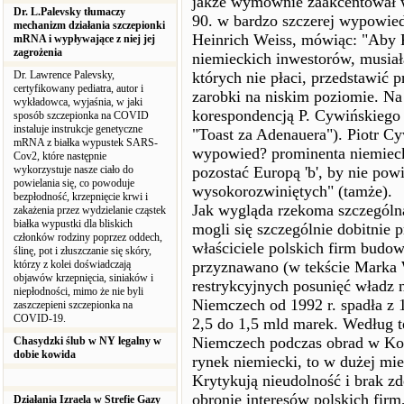
jakże wymownie zaakcentował w
Dr. L.Palevsky tłumaczy
90. w bardzo szczerej wypowie
mechanizm działania szczepionki
Heinrich Weiss, mówiąc: "Aby Pol
mRNA i wypływające z niej jej
zagrożenia
niemieckich inwestorów, musiał
Dr. Lawrence Palevsky,
których nie płaci, przedstawić 
certyfikowany pediatra, autor i
zarobki na niskim poziomie. Na
wykładowca, wyjaśnia, w jaki
korespondencją P. Cywińskiego 
sposób szczepionka na COVID
instaluje instrukcje genetyczne
"Toast za Adenauera"). Piotr C
mRNA z białka wypustek SARS-
wypowied? prominenta niemiecki
Cov2, które następnie
wykorzystuje nasze ciało do
pozostać Europą 'b', by nie po
powielania się, co powoduje
wysokorozwiniętych" (tamże).
bezpłodność, krzepnięcie krwi i
Jak wygląda rzekoma szczególn
zakażenia przez wydzielanie cząstek
białka wypustki dla bliskich
mogli się szczególnie dobitnie
członków rodziny poprzez oddech,
właściciele polskich firm bud
ślinę, pot i złuszczanie się skóry,
którzy z kolei doświadczają
przyznawano (w tekście Marka W
objawów krzepnięcia, siniaków i
restrykcyjnych posunięć władz 
niepłodności, mimo że nie byli
Niemczech od 1992 r. spadła z 1
zaszczepieni szczepionka na
COVID-19.
2,5 do 1,5 mld marek. Według t
Niemczech podczas obrad w Kolon
Chasydzki ślub w NY legalny w
dobie kowida
rynek niemiecki, to w dużej mie
Krytykują nieudolność i brak z
obronie interesów polskich firm
Działania Izraela w Strefie Gazy