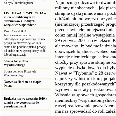
Najmocniej odczuwa to dwumil
bo były "nieekologiczne".
miliony nieobecnych", jak pisan
skrajnie dyskryminowana i poz
LIST OTWARTY-PETYCJA w
interesie publicznym do
odróżnieniu od wręcz uprzywile
Marszałków i Radnych
(niemuszącej przestrzegać prog
wszystkich województw
przedstawiciele mniejszości nie
Drogi Czytelniku!
coraz mniej lojalne wystąpieni
Jeśli chcesz wzmocnić
oddziaływanie poniższego pisma-
29 czerwca 2001 r. (w tekście 
petycji, to możesz wysłać takie
alarmowano, iż być może działa
samo albo podobne pismo-petycję
obowiązek lojalności wobec pań
od siebie lub większej liczby osób
lub od organizacji.
intencje niemieckiego "adwoka
Strona Krzysztofa
choćby przy sprawie skrajnie k
Wyszkowskiego
wypłacie odszkodowań dla był
Strona domowa Krzystofa
Nawet w "Trybunie" z 28 czerwc
Wyszkowskiego
najniższy w historii kurs, po j
Nazwisko Horban na mapie
korzystny dla poszkodowanych".
świata
wyrównano straty poszkodowanyc
Właśnie w sprawach gospodarczy
Bruksela już we wrześniu 2019 r.
niemieckiej "wspaniałomyślnośc
czyniła przygotrowania do
raczej realizowanie przez Niem
pseudopandemii
ma nas sprowadzić do roli zale