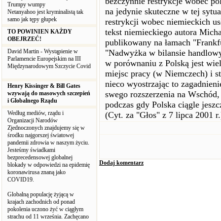
bezczynnie restrykcje wobec po
Trumpy wumpy
na jedynie skuteczne w tej sytu
Netanyahoo jest kryminalistą tak
samo jak tępy głupek
restrykcji wobec niemieckich u
tekst niemieckiego autora Mich
TO POWINIEN KAŻDY
OBEJRZEĆ!
publikowany na łamach "Frankfu
David Martin - Wystąpienie w
"Nadwyżka w bilansie handlow
Parlamencie Europejskim na III
w porównaniu z Polską jest wiel
Międzynarodowym Szczycie Covid
miejsc pracy (w Niemczech) i 
nieco wyostrzając to zagadnieni
Henry Kissinger & Bill Gates
swego rozszerzenia na Wschód,
wzywają do masowych szczepień
i Globalnego Rządu
podczas gdy Polska ciągle jeszc
Według mediów, rządu i
(Cyt. za "Głos" z 7 lipca 2001 r.
Organizacji Narodów
Zjednoczonych znajdujemy się w
środku najgorszej światowej
pandemii zdrowia w naszym życiu.
Jesteśmy świadkami
bezprecedensowej globalnej
Dodaj komentarz
blokady w odpowiedzi na epidemię
koronawirusa znaną jako
COVID19.
Globalną populację żyjącą w
krajach zachodnich od ponad
pokolenia uczono żyć w ciągłym
strachu od 11 września. Zachęcano