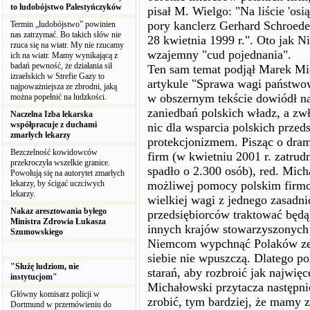
to ludobójstwo Palestyńczyków
pisał M. Wielgo: "Na liście 'osią
pory kanclerz Gerhard Schroede
Termin „ludobójstwo” powinien
nas zatrzymać. Bo takich słów nie
28 kwietnia 1999 r.". Oto jak Ni
rzuca się na wiatr. My nie rzucamy
wzajemny "cud pojednania".
ich na wiatr. Mamy wynikającą z
badań pewność, że działania sił
Ten sam temat podjął Marek Mi
izraelskich w Strefie Gazy to
artykule "Sprawa wagi państwow
najpoważniejsza ze zbrodni, jaką
w obszernym tekście dowiódł na
można popełnić na ludzkości.
zaniedbań polskich władz, a zw
Naczelna Izba lekarska
współpracuje z duchami
nic dla wsparcia polskich prze
zmarłych lekarzy
protekcjonizmem. Pisząc o dram
Bezczelność kowidowców
firm (w kwietniu 2001 r. zatru
przekroczyła wszelkie granice.
spadło o 2.300 osób), red. Mich
Powołują się na autorytet zmarłych
lekarzy, by ścigać uczciwych
możliwej pomocy polskim firmo
lekarzy.
wielkiej wagi z jednego zasadni
Nakaz aresztowania byłego
przedsiębiorców traktować będą
Ministra Zdrowia Łukasza
innych krajów stowarzyszonych 
Szumowskiego
Niemcom wypchnąć Polaków ze s
siebie nie wpuszczą. Dlatego p
"Służę ludziom, nie
starań, aby rozbroić jak najwię
instytucjom"
Michałowski przytacza następni
Główny komisarz policji w
zrobić, tym bardziej, że mamy 
Dortmund w przemówieniu do