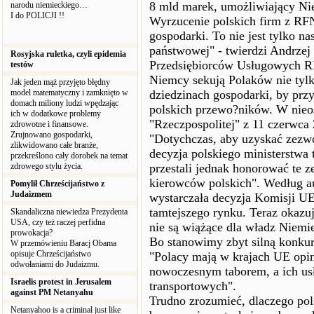
8 mld marek, umożliwiający Ni
narodu niemieckiego…
I do POLICJI !!
Wyrzucenie polskich firm z RFN 
gospodarki. To nie jest tylko na
państwowej" - twierdzi Andrzej
Rosyjska ruletka, czyli epidemia
Przedsiębiorców Usługowych RF
testów
Niemcy sekują Polaków nie tylk
Jak jeden mąż przyjęto błędny
model matematyczny i zamknięto w
dziedzinach gospodarki, by prz
domach miliony ludzi wpędzając
polskich przewo?ników. W nieos
ich w dodatkowe problemy
"Rzeczpospolitej" z 11 czerwca 
zdrowotne i finansowe.
Zrujnowano gospodarki,
"Dotychczas, aby uzyskać zezw
zlikwidowano całe branże,
decyzja polskiego ministerstwa 
przekreślono cały dorobek na temat
zdrowego stylu życia.
przestali jednak honorować te 
kierowców polskich". Według a
Pomylił Chrześcijaństwo z
Judaizmem
wystarczała decyzja Komisji U
tamtejszego rynku. Teraz okazuj
Skandaliczna niewiedza Prezydenta
USA, czy też raczej perfidna
nie są wiążące dla władz Niemi
prowokacja?
Bo stanowimy zbyt silną konkur
W przemówieniu Baracj Obama
opisuje Chrześcijaństwo
"Polacy mają w krajach UE opi
odwołaniami do Judaizmu.
nowoczesnym taborem, a ich usł
Israelis protest in Jerusalem
transportowych".
against PM Netanyahu
Trudno zrozumieć, dlaczego pols
Netanyahoo is a criminal just like