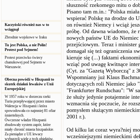
słuszność rzekomego mitu o do
Pisano tam m.in.: "Polska miał
wspierać Polskę na drodze do U
on również Niemcy i wciąż jeszc
Kaczyński również nas w to
wciągnął
próbę. Od dawna wiadomo, że r
nowych państw UE do Niemiec z
Zbrodnie wojskowe w Iraku
przejściowym. Teraz i minister 
Tu jest Polska, a nie Polin!
Protest pod Sejmem!
domagał się też ograniczenia swo
kieruje się (...) faktami ekon
Protest przeciwko świecy
chanukowej pod Sejmem w
wziąć pod uwagę kwitnące inte
Warszawie.
(Cyt. za "Gazetą Wyborczą" z 30
Wspomniany już Klaus Bachmann
Obecna powódź w Hiszpanii to
dotyczących roli Niemiec jako 
skutek działań lewaków z Unii
Europejskiej
"Frankfurter Rundschau": "W sam
że służy jedynie potajemnie in
W 1957 roku w dorzeczu rzeki
Turia przepływającej przez miasto
wzmacnia się poczucie, że rozsz
Walencja w Hiszpanii i która
pomysłem służącym niemieckim 
spowodowała co najmniej 81 ofiar
śmiertelnych.
2001 r.).
Ówczesne władze Hiszpanii
zbudowały system zapór, które
Od kilku lat coraz wyra?niej mo
miały chronić miasta hiszpańskie.
Za pieniądze z UE lewacy
wcześniejszymi niemieckimi dekl
wyburzyli wiele z tych obiektów,