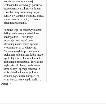
nas do poświęcania naszej
wolności dla fałszywego poczucia
bezpieczeństwa, z każdym dniem
coraz bardziej uzależniając się od
państwa w zakresie ochrony, a teraz
wielu z nas liczy na to, że państwo
płaci nasze rachunki.
Pomimo tego, że rządowy budżet i
deficyt stale rosną wykładniczo
każdego dnia ... Niektórzy
zaczynają dostrzegać, że w
oficjalnej historii może być coś
więcej niż to, w co wierzymy.
Nieliczni mogli to przewidzieć i
czekają na kolejną fazę, która może
być kolejnym krokiem w kierunku
globalnego zarządzania. To właśnie
mężczyźni i kobiety, dokładnie te
same osoby i agencje rządowe, a
także globalne instytucje, które
odniosą największe korzyści, są
tymi, którzy wzywają do walki ...
więcej ->