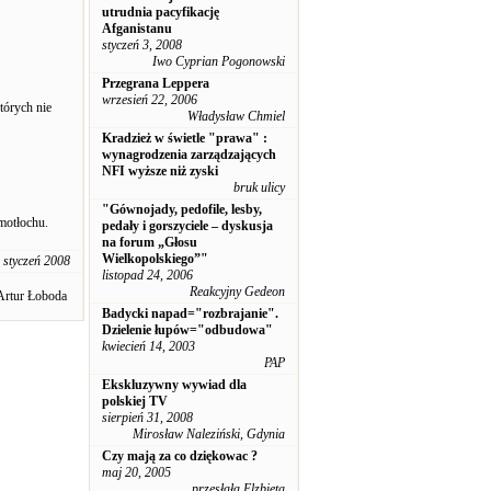
utrudnia pacyfikację
Afganistanu
styczeń 3, 2008
Iwo Cyprian Pogonowski
Przegrana Leppera
wrzesień 22, 2006
tórych nie
Władysław Chmiel
Kradzież w świetle "prawa" :
wynagrodzenia zarządzających
NFI wyższe niż zyski
bruk ulicy
"Gównojady, pedofile, lesby,
motłochu.
pedały i gorszyciele – dyskusja
na forum „Głosu
Wielkopolskiego”"
 styczeń 2008
listopad 24, 2006
Reakcyjny Gedeon
Artur Łoboda
Badycki napad="rozbrajanie".
Dzielenie łupów="odbudowa"
kwiecień 14, 2003
PAP
Ekskluzywny wywiad dla
polskiej TV
sierpień 31, 2008
Mirosław Naleziński, Gdynia
Czy mają za co dziękowac ?
maj 20, 2005
przesłała Elzbieta