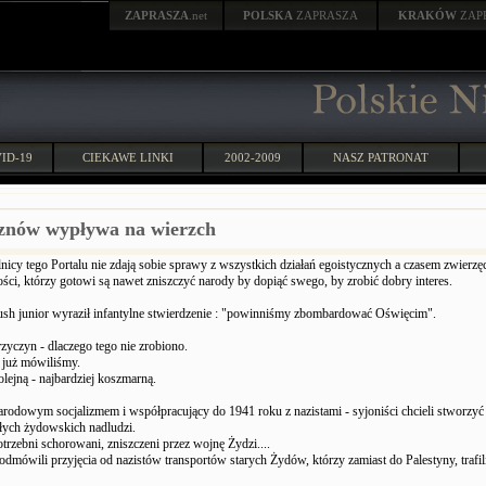
ZAPRASZA
.net
POLSKA
ZAPRASZA
KRAKÓW
ZAP
ID-19
CIEKAWE LINKI
2002-2009
NASZ PATRONAT
znów wypływa na wierzch
lnicy tego Portalu nie zdają sobie sprawy z wszystkich działań egoistycznych a czasem zwier
ości, którzy gotowi są nawet zniszczyć narody by dopiąć swego, by zrobić dobry interes.
h junior wyraził infantylne stwierdzenie : "powinniśmy zbombardować Oświęcim".
zyczyn - dlaczego tego nie zrobiono.
 już mówiliśmy.
lejną - najbardziej koszmarną.
arodowym socjalizmem i współpracujący do 1941 roku z nazistami - syjoniści chcieli stworzyć s
łych żydowskich nadludzi.
otrzebni schorowani, zniszczeni przez wojnę Żydzi....
odmówili przyjęcia od nazistów transportów starych Żydów, którzy zamiast do Palestyny, trafil