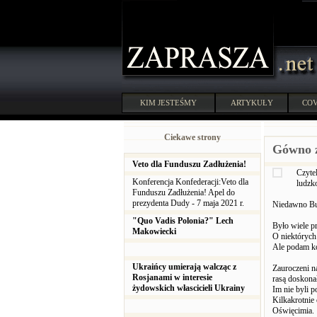
KIM JESTEŚMY
ARTYKUŁY
COV
Ciekawe strony
Gówno 
Veto dla Funduszu Zadłużenia!
Czyte
Konferencja Konfederacji:Veto dla
ludzk
Funduszu Zadłużenia! Apel do
prezydenta Dudy - 7 maja 2021 r.
Niedawno Bus
"Quo Vadis Polonia?" Lech
Było wiele pr
Makowiecki
O niektórych
Ale podam ko
Ukraińcy umierają walcząc z
Zauroczeni n
Rosjanami w interesie
rasą doskona
żydowskich włascicieli Ukrainy
Im nie byli p
Kilkakrotnie 
Oświęcimia.