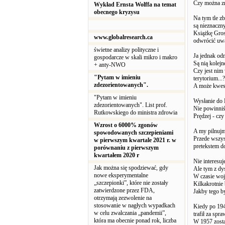
Czy można zn
Wykład Ernsta Wolffa na temat
obecnego kryzysu
Na tym tle z
są nieznaczn
Książkę Gros
www.globalresearch.ca
odwrócić uw
świetne analizy polityczne i
Ja jednak odm
gospodarcze w skali mikro i makro
Są nią kolej
+ anty-NWO
Czy jest nim
"Pytam w imieniu
terytorium...?
zdezorientowanych".
A może kwest
"Pytam w imieniu
Wysłanie do P
zdezorientowanych". List prof.
Nie powinniś
Rutkowskiego do ministra zdrowia
Prędzej - cz
Wzrost o 6000% zgonów
A my pilnujm
spowodowanych szczepieniami
Przede wszys
w pierwszym kwartale 2021 r. w
pretekstem d
porównaniu z pierwszym
kwartałem 2020 r
Nie interesuj
Jak można się spodziewać, gdy
Ale tym z dy
nowe eksperymentalne
W czasie woj
„szczepionki”, które nie zostały
Kilkakrotnie 
zatwierdzone przez FDA,
Jakby tego by
otrzymają zezwolenie na
stosowanie w nagłych wypadkach
Kiedy po 194
w celu zwalczania „pandemii”,
trafił za sp
która ma obecnie ponad rok, liczba
W 1957 zosta