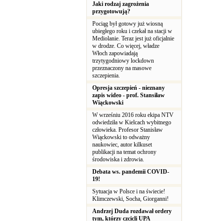
Jaki rodzaj zagrożenia
przygotowują?
Pociąg był gotowy już wiosną
ubiegłego roku i czekał na stacji w
Mediolanie. Teraz jest już oficjalnie
w drodze. Co więcej, władze
Włoch zapowiadają
trzytygodniowy lockdown
przeznaczony na masowe
szczepienia.
Opresja szczepień - nieznany
zapis wideo - prof. Stansiław
Wiąckowski
W wrześniu 2016 roku ekipa NTV
odwiedziła w Kielcach wybitnego
człowieka. Profesor Stanisław
Wiąckowski to odważny
naukowiec, autor kilkuset
publikacji na temat ochrony
środowiska i zdrowia.
Debata ws. pandemii COVID-
19!
Sytuacja w Polsce i na świecie!
Klimczewski, Socha, Giorganni!
Andrzej Duda rozdawał ordery
tym, którzy czcicli UPA