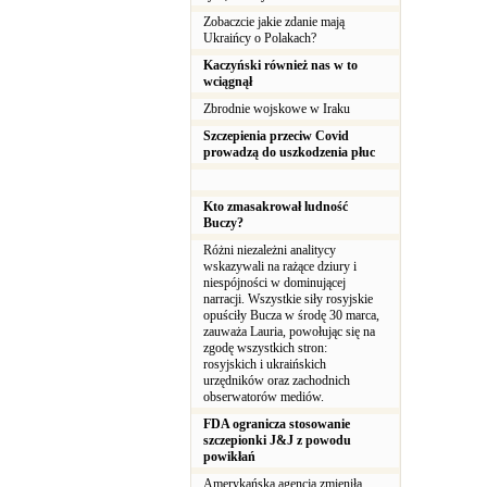
Zobaczcie jakie zdanie mają
Ukraińcy o Polakach?
Kaczyński również nas w to
wciągnął
Zbrodnie wojskowe w Iraku
Szczepienia przeciw Covid
prowadzą do uszkodzenia płuc
Kto zmasakrował ludność
Buczy?
Różni niezależni analitycy
wskazywali na rażące dziury i
niespójności w dominującej
narracji. Wszystkie siły rosyjskie
opuściły Bucza w środę 30 marca,
zauważa Lauria, powołując się na
zgodę wszystkich stron:
rosyjskich i ukraińskich
urzędników oraz zachodnich
obserwatorów mediów.
FDA ogranicza stosowanie
szczepionki J&J z powodu
powikłań
Amerykańska agencja zmieniła