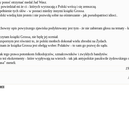
y ponoć otrzymać medal Jad Wasz.
powiedział mi że ci - których wyrzucają z Polski wrócą i się zemszczą.
pełnienie tych słów - w postaci miedzy innymi książki Grossa.
ki wiedzą kim jestem i nie pozwolą sobie na ośmieszanie - jak pseudopatrioci idioci..
howny opis powyższego zjawiska podyktowany jest tym - że nie zabieram głosu na tematy - k
czytam książki Grossa, nie będę jej oceniał.
zspornym jest również to, że polski motłoch dokonał wielu zbrodni na Żydach.
 uznam że książka Grossa jest obelgą wobec Polaków - to sam go pozwę do sądu.
nak tego prawa potomkom folksdojczów, szmalcowników i zwykłych bandytów.
to też ekskrementy - które wypływają na wierzch - tak jak antypolskie paszkwile żydowskiego 
asa" meneli.
19
arz