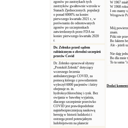
zgonów po zastrzykach tych
W 1967 miał
zastrzyków gwałtownie wzrosła w
W 1968 roku 
Stanach Zjednoczonych. populacji
I oto mamy s
o ponad 6000% na koniec
Wrogowie Pols
pierwszego kwartału 2021 r., w
porównaniu do odnotowanych
zgonów po szczepionkach
Mój powierzc
zatwierdzonych przez FDA na
znam.
koniec pierwszego kwartału 2020
Póki nie prze
r.
Bo faktem be
Ale - jeżeli
Dr. Zelenko przed sądem
rabinicznym o zbrodni szczepień
Nie daję jed
przeciw Covid
Bo dla mnie 
To ta sama "r
Dr. Zelenko opracował słynny
„Protokół Zelenki” dotyczący
wczesnego leczenia
ambulatoryjnego COVID, za
pomocą którego z powodzeniem
wyleczył 6000 pacjentów i który
Dodaj koment
obejmuje m. in.
hydroksychlorochinę i cynk. Bez
owijania w bawełnę wyjaśnia,
dlaczego szczepienie przeciwko
COVID jest prawdopodobnie
najniebezpieczniejszą naukową
herezją w historii ludzkości i
ostrzega przed potencjalnym
ludobójstwem na planecie