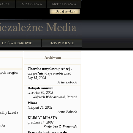
RASZA
TV
ZAPRASZA
ART
ZAPRASZA
Dodaj artykuł
DZIŚ W KRAKOWIE
DZIŚ W POLSCE
Archiwum
Choroba umysłowa prędzej -
zęcych wrogów
czy pó?niej daje o sobie znać
luty 15, 2008
Artur Łoboda
Dobijali rannych
czerwiec 30, 2003
Wojciech Wybranowski, Poznań
Wiara
listopad 24, 2002
Artur Łoboda
ilny Izrael z
KLIMAT MIASTA
grudzień 14, 2002
i do
Kazimierz Z. Poznanski
Prawo do życia, prawo do