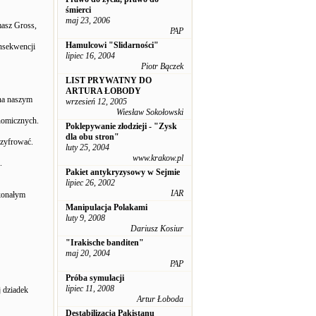
śmierci
maj 23, 2006
masz Gross,
PAP
Hamulcowi "Slidarności"
onsekwencji
lipiec 16, 2004
Piotr Bączek
LIST PRYWATNY DO
ARTURA ŁOBODY
 na naszym
wrzesień 12, 2005
Wiesław Sokołowski
nomicznych.
Poklepywanie złodzieji - "Zysk
dla obu stron"
szyfrować.
luty 25, 2004
www.krakow.pl
.
Pakiet antykryzysowy w Sejmie
lipiec 26, 2002
IAR
skonałym
Manipulacja Polakami
luty 9, 2008
Dariusz Kosiur
"Irakische banditen"
maj 20, 2004
PAP
Próba symulacji
lipiec 11, 2008
 dziadek
Artur Łoboda
Destabilizacja Pakistanu