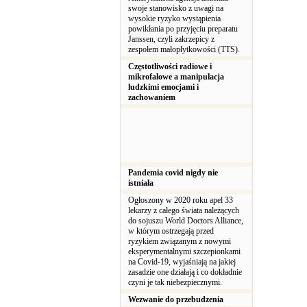
swoje stanowisko z uwagi na
wysokie ryzyko wystąpienia
powikłania po przyjęciu preparatu
Janssen, czyli zakrzepicy z
zespołem małopłytkowości (TTS).
Częstotliwości radiowe i
mikrofalowe a manipulacja
ludzkimi emocjami i
zachowaniem
Pandemia covid nigdy nie
istniała
Ogłoszony w 2020 roku apel 33
lekarzy z całego świata należących
do sojuszu World Doctors Alliance,
w którym ostrzegają przed
ryzykiem związanym z nowymi
eksperymentalnymi szczepionkami
na Covid-19, wyjaśniają na jakiej
zasadzie one działają i co dokładnie
czyni je tak niebezpiecznymi.
Wezwanie do przebudzenia