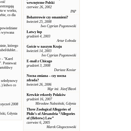
woić
wewnętrzne Polski
estrzegają
czerwiec 26, 2002
ota w worku,
PAP
ebie, co dla
Bohaterowie czy omamieni?
kwiecień 25, 2008
Iwo Cyprian Pogonowski
ypowiedziane
Łatwy łup
ła wyrwana
grudzień 4, 2003
Artur Łoboda
inie, którego
Goście w naszym Kraju
bel/dublet...
kwiecień 14, 2003
Ivo Cyprian Pogonowski
y - "Karel
E-mail z Chicago
!". Ponieważ
grudzień 3, 2008
artobliwy
Dariusz Kosiur
Nocna zmiana – czy nocna
zdrada?
o seledynowy
kwiecień 26, 2006
..) ledwo co
Mgr inż. Józef Bizoń
Krewkie rekordy Polaków
grudzień 16, 2007
Mirosław Naleziński, Gdynia
 styczeń 2008
Three Zoological Allegpries of
ński, Gdynia
Philo’s of Alexandria “Allegories
of (Hebrew) Law”
czerwiec 6, 2005
Marek Głogoczowski