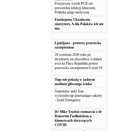
Pozytywny wynik PCR nie
potwierdza infekcji klinicznej.
Polityka udaje medycynę.
Fundujemy Ukraińcom
emerytury. A dla Polaków ich nie
ma.
Ljubljana - protesty przeciwko
szczepieniom
29 września 2020 roku po
incydencie na obwodnicy Lublany
trwa na Placu Republiki protest
przeciwko szczepieniom Covid-19
Tego nie pokażą w żadnym
medium głównego ścieku
Śmiertelny atak! Iran
wystrzeliwuje przerażające rakiety
- Israel Emergency
Dr Mike Yeadon rozmawia z dr
Reinerem Fuellmichem o
kłamstwach dotyczących
COVID