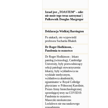
Izrael jest „TOASTEM” – nikt
nie może tego teraz zatrzymać |
Pułkownik Douglas Macgregor
Deklaracja Wielkiej Barrington
Po atakach, oto wypowiedź
profesora Sucharita Bhakdi.
Dr Roger Hodkinson, -
Pandemia to oszustwo
Dr Roger Hodkinson - lekarz
patolog (wirusolog), Cambridge
University, były przewodniczący
sekcji patologii stowarzyszenia
lekarzy, były wykładowca na
wydziale medycznym,
wykładowca akademicki,
egzaminator w Royal Colledge
physicians w Północnej Karolinie,
Prezes firmy biotechnologicznej
sprzedającej testy na COVID19.
Pandemia to oszustwo.
Maseczki nieskuteczne.
Lockdown nie ma naukowego
uzasadnienia.