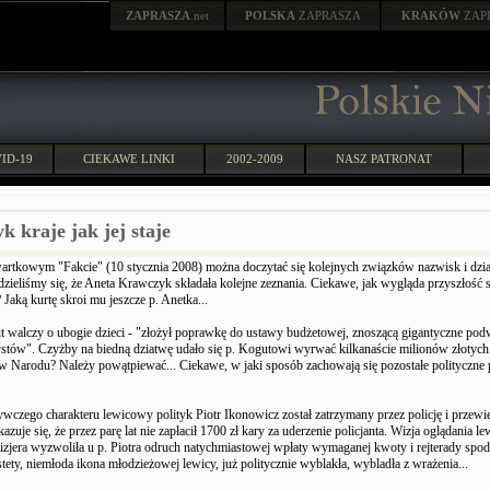
ZAPRASZA
.net
POLSKA
ZAPRASZA
KRAKÓW
ZAP
ID-19
CIEKAWE LINKI
2002-2009
NASZ PATRONAT
 kraje jak jej staje
rtkowym "Fakcie" (10 stycznia 2008) można doczytać się kolejnych związków nazwisk i dzia
zieliśmy się, że Aneta Krawczyk składała kolejne zeznania. Ciekawe, jak wygląda przyszłość 
aką kurtę skroi mu jeszcze p. Anetka...
 walczy o ubogie dzieci - "złożył poprawkę do ustawy budżetowej, znoszącą gigantyczne pod
stów". Czyżby na biedną dziatwę udało się p. Kogutowi wyrwać kilkanaście milionów złotych
w Narodu? Należy powątpiewać... Ciekawe, w jaki sposób zachowają się pozostałe polityczne p
wczego charakteru lewicowy polityk Piotr Ikonowicz został zatrzymany przez policję i przewi
zuje się, że przez parę lat nie zapłacił 1700 zł kary za uderzenie policjanta. Wizja oglądania l
zjera wyzwoliła u p. Piotra odruch natychmiastowej wpłaty wymaganej kwoty i rejterady spod
ety, niemłoda ikona młodzieżowej lewicy, już politycznie wyblakła, wybladła z wrażenia...