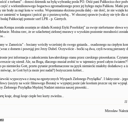
ścić z torbami" - donosi dziennik na byłą wybrankę posła PO. Otóż pani Palikocica chce pod
 część z wielomilionowego bogactwa zgromadzonego przez jej byłego męża Palikota. Matki prz
y nie brały za mąż kota w worku. Wspomniana eksżona poszła dalej - nie dość, że nie wzięła k
ce zamienić w kangura i puścić go z pustawą torbą... W słusznej sprawie (walczy nie tyle dla si
 bodaj Palikociąt) pomoże szef LPR - p. Giertych.
ta Kempa została usunięta ze składu Komisji Etyki Poselskiej" za swoje niefortunne słowa w
debacie. Można rzec, że ze szlachetnej zielonej murawy o wysokim poziomie moralności zosta
a...
any w Zamościu" - bociany wróciły wcześniej do swego gniazda... osadzonego na ciepłym kom
(wraz z domem i posesją) jest Jerzy Dubel. Oczywiście - boćki są dwa, czyli tworzą pierzasty du
stronie jest informacja o zakończeniu kawalerskiego stanu przez czeskiego piosenkarza. Czytam
 wreszcie się ożenił. Ale, na Boga, dlaczego musiał zrobić to w tajemnicy przed całym światem?
to po niemiecku Gott, przeto pytanie przetłumaczone na język niemiecki miałoby dodatkowy a ż
e mówiąc, że Gott był (a może jest nadal?) bożyszczem kobiet...
iewski wypoczywa z żoną na egzotycznych Wyspach Zielonego Przylądka". I faktycznie - jeg
lowy (uszyty na wzór filmowego Borata) w wypiętej pozie (ale kostium jeszcze się nie wypiął.
 Zielonego Przylądka Męskiej Nadziei mistrza naszej piosenki...
tę kraje, drugi kraje ciepłe bez kurty zwiedza...
11
Mirosław Nalezi
arz