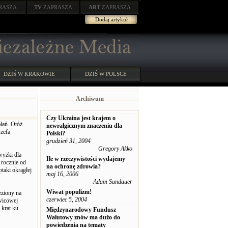
RASZA
TV
ZAPRASZA
ART
ZAPRASZA
Dodaj artykuł
DZIŚ W KRAKOWIE
DZIŚ W POLSCE
Archiwum
Czy Ukraina jest krajem o
łań. Otóż
newralgicznym znaczeniu dla
szefa
Polski?
grudzień 31, 2004
Gregory Akko
wyżki dla
Ile w rzeczywistości wydajemy
 rocznie od
na ochronę zdrowia?
taki okrągłej
maj 16, 2006
Adam Sandauer
Wiwat populizm!
eziony na
czerwiec 5, 2004
ewicowej
 krat ku
Międzynarodowy Fundusz
Walutowy znów ma dużo do
powiedzenia na tematy