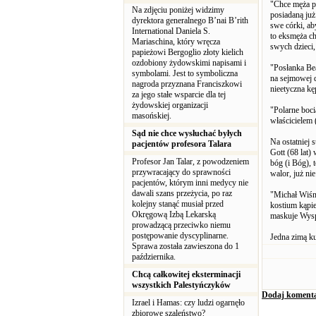
"Chce męża pu
Na zdjęciu poniżej widzimy
posiadaną już
dyrektora generalnego B’nai B’rith
swe córki, ab
International Daniela S.
to eksmęża ch
Mariaschina, który wręcza
swych dzieci,
papieżowi Bergoglio złoty kielich
ozdobiony żydowskimi napisami i
"Posłanka Bea
symbolami. Jest to symboliczna
na sejmowej 
nagroda przyznana Franciszkowi
nieetyczna kęp
za jego stałe wsparcie dla tej
żydowskiej organizacji
"Polarne boci
masońskiej.
właścicielem 
Sąd nie chce wysłuchać byłych
Na ostatniej 
pacjentów profesora Talara
Gott (68 lat)
Profesor Jan Talar, z powodzeniem
bóg (i Bóg), 
przywracający do sprawności
walor, już ni
pacjentów, którym inni medycy nie
dawali szans przeżycia, po raz
"Michał Wiśn
kolejny stanąć musiał przed
kostium kąpie
Okręgową Izbą Lekarską
maskuje Wyspy
prowadzącą przeciwko niemu
postępowanie dyscyplinarne.
Jedna zimą kur
Sprawa została zawieszona do 1
października.
Chcą całkowitej eksterminacji
wszystkich Palestyńczyków
Dodaj koment
Izrael i Hamas: czy ludzi ogarnęło
zbiorowe szaleństwo?