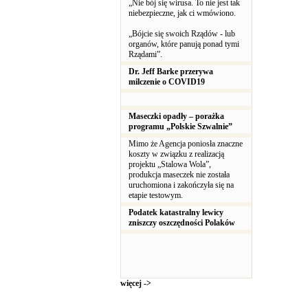
„Nie bój się wirusa. To nie jest tak
niebezpieczne, jak ci wmówiono.
„Bójcie się swoich Rządów - lub
organów, które panują ponad tymi
Rządami”.
Dr. Jeff Barke przerywa
milczenie o COVID19
Maseczki opadły – porażka
programu „Polskie Szwalnie”
Mimo że Agencja poniosła znaczne
koszty w związku z realizacją
projektu „Stalowa Wola”,
produkcja maseczek nie została
uruchomiona i zakończyła się na
etapie testowym.
Podatek katastralny lewicy
zniszczy oszczędności Polaków
więcej ->