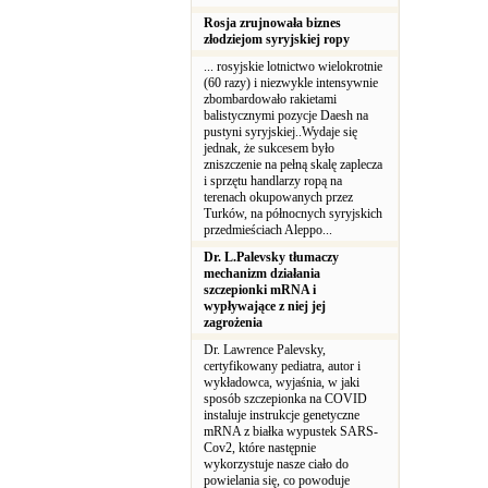
Rosja zrujnowała biznes
złodziejom syryjskiej ropy
... rosyjskie lotnictwo wielokrotnie
(60 razy) i niezwykle intensywnie
zbombardowało rakietami
balistycznymi pozycje Daesh na
pustyni syryjskiej..Wydaje się
jednak, że sukcesem było
zniszczenie na pełną skalę zaplecza
i sprzętu handlarzy ropą na
terenach okupowanych przez
Turków, na północnych syryjskich
przedmieściach Aleppo...
Dr. L.Palevsky tłumaczy
mechanizm działania
szczepionki mRNA i
wypływające z niej jej
zagrożenia
Dr. Lawrence Palevsky,
certyfikowany pediatra, autor i
wykładowca, wyjaśnia, w jaki
sposób szczepionka na COVID
instaluje instrukcje genetyczne
mRNA z białka wypustek SARS-
Cov2, które następnie
wykorzystuje nasze ciało do
powielania się, co powoduje