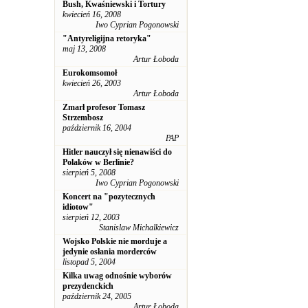
Bush, Kwaśniewski i Tortury
kwiecień 16, 2008
Iwo Cyprian Pogonowski
"Antyreligijna retoryka"
maj 13, 2008
Artur Łoboda
Eurokomsomoł
kwiecień 26, 2003
Artur Łoboda
Zmarł profesor Tomasz
Strzembosz
październik 16, 2004
PAP
Hitler nauczył się nienawiści do
Polaków w Berlinie?
sierpień 5, 2008
Iwo Cyprian Pogonowski
Koncert na "pozytecznych
idiotow"
sierpień 12, 2003
Stanislaw Michalkiewicz
Wojsko Polskie nie morduje a
jedynie osłania morderców
listopad 5, 2004
Kilka uwag odnośnie wyborów
prezydenckich
październik 24, 2005
Artur Łoboda