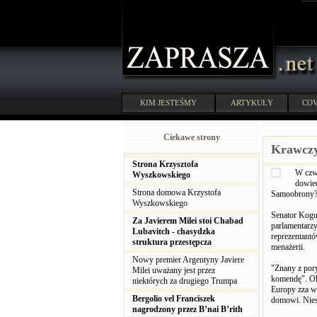
KIM JESTEŚMY
ARTYKUŁY
COV
Ciekawe strony
Krawczyk
Strona Krzysztofa
W czwa
Wyszkowskiego
dowied
Strona domowa Krzystofa
Samoobrony? J
Wyszkowskiego
Senator Kogut
Za Javierem Milei stoi Chabad
parlamentarzy
Lubavitch - chasydzka
reprezentantó
struktura przestępcza
menażerii.
Nowy premier Argentyny Javiere
"Znany z pory
Milei uważany jest przez
komendę". Oka
niektórych za drugiego Trumpa
Europy zza wi
Bergolio vel Franciszek
domowi. Niest
nagrodzony przez B’nai B’rith