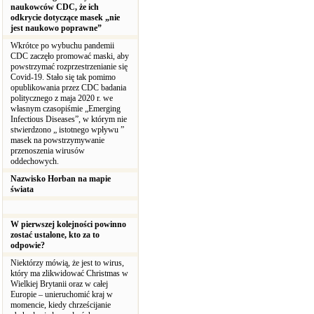
naukowców CDC, że ich
odkrycie dotyczące masek „nie
jest naukowo poprawne”
Wkrótce po wybuchu pandemii
CDC zaczęło promować maski, aby
powstrzymać rozprzestrzenianie się
Covid-19. Stało się tak pomimo
opublikowania przez CDC badania
politycznego z maja 2020 r. we
własnym czasopiśmie „Emerging
Infectious Diseases”, w którym nie
stwierdzono „ istotnego wpływu ”
masek na powstrzymywanie
przenoszenia wirusów
oddechowych.
Nazwisko Horban na mapie
świata
W pierwszej kolejności powinno
zostać ustalone, kto za to
odpowie?
Niektórzy mówią, że jest to wirus,
który ma zlikwidować Christmas w
Wielkiej Brytanii oraz w całej
Europie – unieruchomić kraj w
momencie, kiedy chrześcijanie