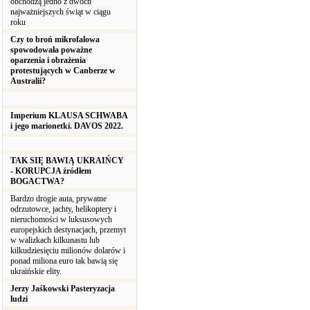
obchodzą jedno z dwóch
najważniejszych świąt w ciągu
roku
Czy to broń mikrofalowa
spowodowała poważne
oparzenia i obrażenia
protestujących w Canberze w
Australii?
Imperium KLAUSA SCHWABA
i jego marionetki. DAVOS 2022.
TAK SIĘ BAWIĄ UKRAIŃCY
- KORUPCJA źródłem
BOGACTWA?
Bardzo drogie auta, prywatne
odrzutowce, jachty, helikoptery i
nieruchomości w luksusowych
europejskich destynacjach, przemyt
w walizkach kilkunastu lub
kilkudziesięciu milionów dolarów i
ponad miliona euro tak bawią się
ukraińskie elity.
Jerzy Jaśkowski Pasteryzacja
ludzi