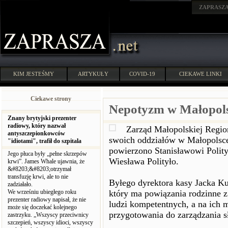
ZAPRASZ
KIM JESTEŚMY
ARTYKUŁY
COVID-19
CIEKAWE LINKI
Ciekawe strony
Nepotyzm w Małopols
Znany brytyjski prezenter
radiowy, który nazwał
Zarząd Małopolskiej Regio
antyszczepionkowców
swoich oddziałów w Małopolsc
"idiotami", trafił do szpitala
powierzono Stanisławowi Politył
Jego płuca były „pełne skrzepów
Wiesława Polityło.
krwi”. James Whale ujawnia, że
&#8203;&#8203;otrzymał
transfuzję krwi, ale to nie
Byłego dyrektora kasy Jacka K
zadziałało.
We wrześniu ubiegłego roku
który ma powiązania rodzinne 
prezenter radiowy napisał, że nie
ludzi kompetentnych, a na ich 
może się doczekać kolejnego
przygotowania do zarządzania s
zastrzyku. „Wszyscy przeciwnicy
szczepień, wszyscy idioci, wszyscy