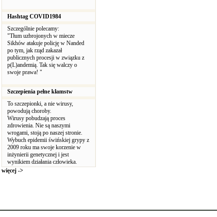
Hashtag COVID1984
Szczególnie polecamy:
"Tłum uzbrojonych w miecze
Sikhów atakuje policję w Nanded
po tym, jak rząd zakazał
publicznych procesji w związku z
p(L)andemią. Tak się walczy o
swoje prawa! "
Szczepienia pełne kłamstw
To szczepionki, a nie wirusy,
powodują choroby.
Wirusy pobudzają proces
zdrowienia. Nie są naszymi
wrogami, stoją po naszej stronie.
Wybuch epidemii świńskiej grypy z
2009 roku ma swoje korzenie w
inżynierii genetycznej i jest
wynikiem działania człowieka.
więcej ->