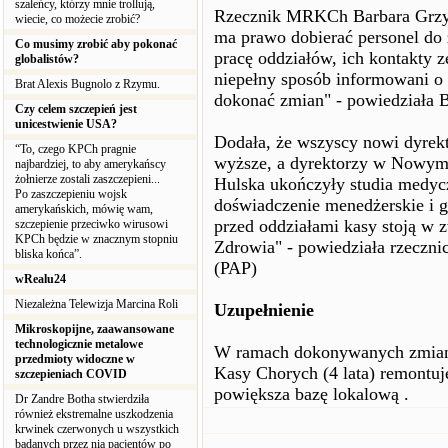
szaleńcy, którzy mnie trollują,
Rzecznik MRKCh Barbara Grzyb
wiecie, co możecie zrobić?
ma prawo dobierać personel do 
Co musimy zrobić aby pokonać
pracę oddziałów, ich kontakty 
globalistów?
niepełny sposób informowani o
Brat Alexis Bugnolo z Rzymu.
dokonać zmian" - powiedziała 
Czy celem szczepień jest
unicestwienie USA?
Dodała, że wszyscy nowi dyrek
“To, czego KPCh pragnie
wyższe, a dyrektorzy w Nowym 
najbardziej, to aby amerykańscy
żołnierze zostali zaszczepieni...
Hulska ukończyły studia medyc
Po zaszczepieniu wojsk
doświadczenie menedżerskie i g
amerykańskich, mówię wam,
przed oddziałami kasy stoją w
szczepienie przeciwko wirusowi
KPCh będzie w znacznym stopniu
Zdrowia" - powiedziała rzecz
bliska końca”.
(PAP)
wRealu24
Niezależna Telewizja Marcina Roli
Uzupełnienie
Mikroskopijne, zaawansowane
technologicznie metalowe
W ramach dokonywanych zmian, 
przedmioty widoczne w
Kasy Chorych (4 lata) remontuje
szczepieniach COVID
powiększa bazę lokalową .
Dr Zandre Botha stwierdziła
również ekstremalne uszkodzenia
krwinek czerwonych u wszystkich
badanych przez nią pacjentów po