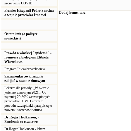
szczepieniu COVID.
Premier Hiszpanii Pedro Sanchez
Dodaj komentarz
o wojnie przeciwko Iranowi
Ostatni mit (o polityce
sowieckiej)
Prawda o włoskiej "epidemii" -
rozmowa z biologiem Elżbietą
Wierzchows
Program "niezaleznatelewizja"
Szczepionka covid zacznie
zabijać w sezonie zimowym
Lekarze dla prawdy: „W okresie
jesienno-zimowym 2021 r. Co
najmniej 20-30% zaszczepionych
przeciwko COVID umrze z
powodu szczepionki,i przypiszą to
nowemu szczepowi wirusa.
Dr Roger Hodkinson, -
Pandemia to oszustwo
Dr Roger Hodkinson - lekarz