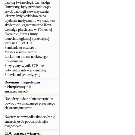
patolog (wirusolog), Cambridge
University, były przewodniczący
sekcji patologii stowarzyszenia
lekarzy, były wykładowca na
wydziale medycznym, wykładowca
akademicki, egzaminator w Royal
Colledge physicians w Północnej
Karolinie, Prezes firmy
biotechnologicznej sprzedającej
testy na COVID19.
Pandemia to oszustwo.
Maseczki nieskuteczne.
Lockdown nie ma naukowego
uzasadnienia.
Pozytywny wynik PCR nie
potwierdza infekcji klinicznej.
Polityka udaje medycynę.
Rezonans magnetyczny
niebezpieczny dla
zaszczepionych
Niektórzy ludzie silnie ucierpieli z
powodu wytwarzanego przez niego
elektromagnetyzmu.
Najcięższe przypadki skończyły się
śmiercią osób poddanych tejże
diagnostyce.
CDC ostrzega własnych