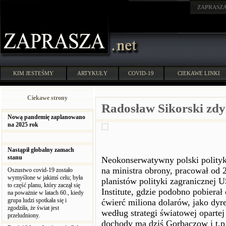
ZAPRASZ
KIM JESTEŚMY
ARTYKUŁY
COVID-19
CIEKAWE LINKI
Ciekawe strony
Radosław Sikorski zd
Nową pandemię zaplanowano
na 2025 rok
Nastąpił globalny zamach
stanu
Neokonserwatywny polski polity
na ministra obrony, pracował od
Oszustwo covid-19 zostało
wymyślone w jakimś celu; była
planistów polityki zagranicznej
to część planu, który zaczął się
Institute, gdzie podobno pobierał
na poważnie w latach 60., kiedy
grupa ludzi spotkała się i
ćwierć miliona dolarów, jako dyre
zgodziła, że świat jest
według strategi światowej oparte
przeludniony.
dochody ma dziś Gorbaczow i t.p