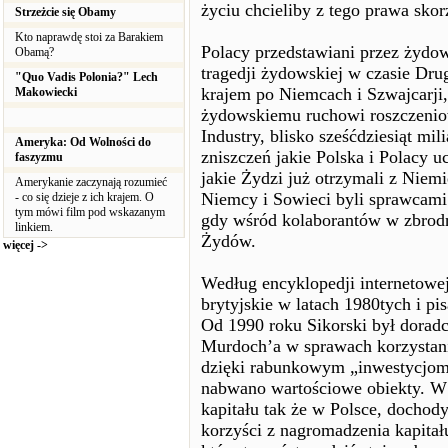
życiu chcieliby z tego prawa skor
Strzeżcie się Obamy
Kto naprawdę stoi za Barakiem
Polacy przedstawiani przez żyd
Obamą?
tragedji żydowskiej w czasie Dru
"Quo Vadis Polonia?" Lech
krajem po Niemcach i Szwajcarji, 
Makowiecki
żydowskiemu ruchowi roszczenio
Industry, blisko sześćdziesiąt mi
Ameryka: Od Wolności do
zniszczeń jakie Polska i Polacy 
faszyzmu
jakie Żydzi już otrzymali z Niemie
Amerykanie zaczynają rozumieć
Niemcy i Sowieci byli sprawcami
- co się dzieje z ich krajem. O
tym mówi film pod wskazanym
gdy wśród kolaborantów w zbrod
linkiem.
Żydów.
więcej ->
Według encyklopedji internetowej
brytyjskie w latach 1980tych i pi
Od 1990 roku Sikorski był dorad
Murdoch’a w sprawach korzystani
dzięki rabunkowym „inwestycjom
nabwano wartościowe obiekty. W r
kapitału tak że w Polsce, dochody
korzyści z nagromadzenia kapitał