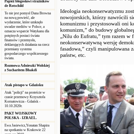
Papież błogosławi strażników
de Rotschild
Ideologia neokonserwatyzmu zost
To nie jest pomysł Dana Browna
nowojorskich, którzy nawrócili s
na nową powieść, ale
wydarzenie, które umknęło
komunizmu i przystosowali oni k
uwadze mediów w Polsce, a
komunizm,” do budowy globalneg
oznacza wsparcie Watykanu dla
„Nilu do Eufratu,” tym razem w 
potężnych postaci świata
finansów i przemysłu,
neokonserwatywną wersję demokra
deklarujących działania na rzecz
fasadowa,” czyli manipulowana za
przemiany systemu
gospodarczego współczesnego
państw, etc.
świata.
Rozmowa Adnieszki Wolskiej
z Sucharitem Bhakdi
Atak pistapo w Gdańsku
Atak "policji" na proteście w
czasie przemowy Krzysztofa
Kornatowicza - Gdańsk -
10.10.2020r.
PAKT WOJSKOWY
POLSKA - IZRAEL.
Ewa Jasiewicz,Yonatan Shapira
na spotkaniu w Krakowie 22