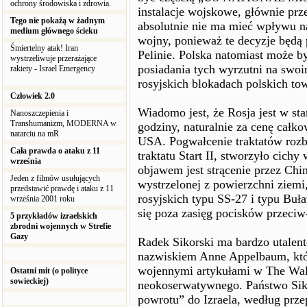
ochrony środowiska i zdrowia.
instalacje wojskowe, głównie prz
Tego nie pokażą w żadnym
absolutnie nie ma mieć wpływu na
medium głównego ścieku
wojny, ponieważ te decyzje będą
Śmiertelny atak! Iran
Pelinie. Polska natomiast może 
wystrzeliwuje przerażające
posiadania tych wyrzutni na swo
rakiety - Israel Emergency
rosyjskich blokadach polskich to
Człowiek 2.0
Wiadomo jest, że Rosja jest w st
Nanoszczepienia i
Transhumanizm, MODERNA w
godziny, naturalnie za cenę całko
natarciu na mR
USA. Pogwałcenie traktatów rozb
Cała prawda o ataku z 11
traktatu Start II, stworzyło cich
września
objawem jest strącenie przez Chin
Jeden z filmów usułujących
wystrzelonej z powierzchni ziem
przedstawić prawdę i ataku z 11
rosyjskich typu SS-27 i typu Buła
września 2001 roku
się poza zasięg pocisków przeci
5 przykładów izraelskich
zbrodni wojennych w Strefie
Gazy
Radek Sikorski ma bardzo utalen
nazwiskiem Anne Appelbaum, która
wojennymi artykułami w The Wall
Ostatni mit (o polityce
sowieckiej)
neokoserwatywnego. Państwo Sik
powrotu” do Izraela, według prze