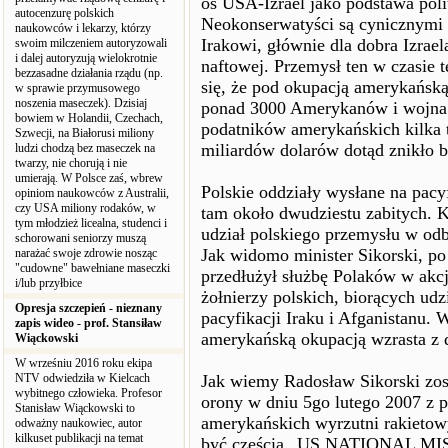
oś USA-Izrael jako podstawa pol
autocenzurę polskich
Neokonserwatyści są cynicznymi a
naukowców i lekarzy, którzy
Irakowi, głównie dla dobra Izrael
swoim milczeniem autoryzowali
i dalej autoryzują wielokrotnie
naftowej. Przemysł ten w czasie 
bezzasadne działania rządu (np.
się, że pod okupacją amerykańską
w sprawie przymusowego
noszenia maseczek). Dzisiaj
ponad 3000 Amerykanów i wojna 
bowiem w Holandii, Czechach,
podatników amerykańskich kilka 
Szwecji, na Białorusi miliony
miliardów dolarów dotąd znikło b
ludzi chodzą bez maseczek na
twarzy, nie chorują i nie
umierają. W Polsce zaś, wbrew
Polskie oddziały wysłane na pacy
opiniom naukowców z Australii,
czy USA miliony rodaków, w
tam około dwudziestu zabitych. 
tym młodzież licealna, studenci i
udział polskiego przemysłu w o
schorowani seniorzy muszą
Jak widomo minister Sikorski, p
narażać swoje zdrowie nosząc
"cudowne" bawełniane maseczki
przedłużył służbę Polaków w akcj
i/lub przyłbice
żołnierzy polskich, biorących udzi
Opresja szczepień - nieznany
pacyfikacji Iraku i Afganistanu.
zapis wideo - prof. Stansiław
amerykańską okupacją wzrasta z d
Wiąckowski
W wrześniu 2016 roku ekipa
NTV odwiedziła w Kielcach
Jak wiemy Radosław Sikorski zos
wybitnego człowieka. Profesor
orony w dniu 5go lutego 2007 z 
Stanisław Wiąckowski to
amerykańskich wyrzutni rakietowy
odważny naukowiec, autor
kilkuset publikacji na temat
być częścią „US NATIONAL MI