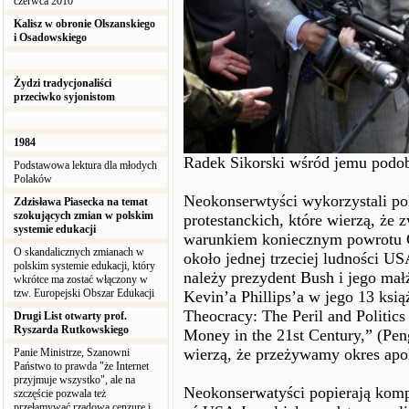
czerwca 2010
Kalisz w obronie Olszanskiego
i Osadowskiego
Żydzi tradycjonaliści
przeciwko syjonistom
1984
Radek Sikorski wśród jemu podo
Podstawowa lektura dla młodych
Polaków
Neokonserwtyści wykorzystali pol
Zdzisława Piasecka na temat
szokujących zmian w polskim
protestanckich, które wierzą, że
systemie edukacji
warunkiem koniecznym powrotu Ch
O skandalicznych zmianach w
około jednej trzeciej ludności U
polskim systemie edukacji, który
należy prezydent Bush i jego małż
wkrótce ma zostać włączony w
tzw. Europejski Obszar Edukacji
Kevin’a Phillips’a w jego 13 ksi
Theocracy: The Peril and Politics
Drugi List otwarty prof.
Ryszarda Rutkowskiego
Money in the 21st Century,” (Pen
wierzą, że przeżywamy okres apo
Panie Ministrze, Szanowni
Państwo to prawda "że Internet
przyjmuje wszystko", ale na
Neokonserwatyści popierają kom
szczęście pozwala też
przełamywać rządową cenzurę i