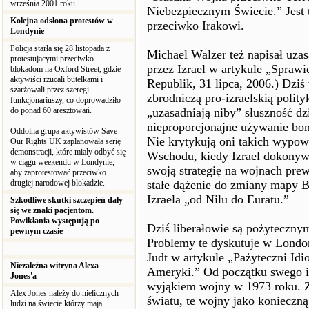
września 2001 roku.
Niebezpiecznym Świecie.” Jest
Kolejna odsłona protestów w
przeciwko Irakowi.
Londynie
Policja starła się 28 listopada z
Michael Walzer też napisał uz
protestującymi przeciwko
przez Izrael w artykule „Spraw
blokadom na Oxford Street, gdzie
aktywiści rzucali butelkami i
Republik, 31 lipca, 2006.) Dzi
szarżowali przez szeregi
zbrodniczą pro-izraelskią polity
funkcjonariuszy, co doprowadziło
do ponad 60 aresztowań.
„uzasadniają niby” słuszność dz
nieproporcjonajne używanie bom
Oddolna grupa aktywistów Save
Nie krytykują oni takich wypow
Our Rights UK zaplanowała serię
demonstracji, które miały odbyć się
Wschodu, kiedy Izrael dokonyw
w ciągu weekendu w Londynie,
swoją strategię na wojnach pre
aby zaprotestować przeciwko
drugiej narodowej blokadzie.
stałe dążenie do zmiany mapy B
Izraela „od Nilu do Euratu.”
Szkodliwe skutki szczepień dały
się we znaki pacjentom.
Powikłania występują po
Dziś liberałowie są pożyteczny
pewnym czasie
Problemy te dyskutuje w Londo
Judt w artykule „Pażyteczni Idi
Niezależna witryna Alexa
Ameryki.” Od początku swego is
Jones'a
wyjąkiem wojny w 1973 roku. 
Alex Jones należy do nielicznych
światu, te wojny jako konieczną
ludzi na świecie którzy mają