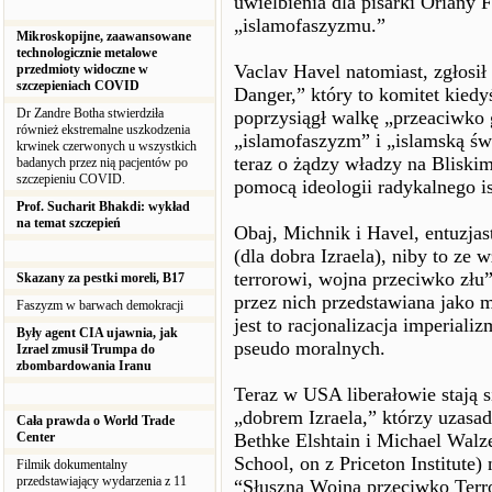
uwielbienia dla pisarki Oriany 
„islamofaszyzmu.”
Mikroskopijne, zaawansowane
technologicznie metalowe
Vaclav Havel natomiast, zgłosił
przedmioty widoczne w
szczepieniach COVID
Danger,” który to komitet kiedy
Dr Zandre Botha stwierdziła
poprzysiągł walkę „przeaciwko 
również ekstremalne uszkodzenia
„islamofaszyzm” i „islamską św
krwinek czerwonych u wszystkich
teraz o żądzy władzy na Bliskim
badanych przez nią pacjentów po
szczepieniu COVID.
pomocą ideologii radykalnego i
Prof. Sucharit Bhakdi: wykład
na temat szczepień
Obaj, Michnik i Havel, entuzjast
(dla dobra Izraela), niby to z
terrorowi, wojna przeciwko złu
Skazany za pestki moreli, B17
przez nich przedstawiana jako 
Faszyzm w barwach demokracji
jest to racjonalizacja imperial
Były agent CIA ujawnia, jak
pseudo moralnych.
Izrael zmusił Trumpa do
zbombardowania Iranu
Teraz w USA liberałowie stają s
„dobrem Izraela,” którzy uzasad
Cała prawda o World Trade
Center
Bethke Elshtain i Michael Walze
School, on z Priceton Institute)
Filmik dokumentalny
przedstawiający wydarzenia z 11
“Słuszna Wojna przeciwko Terr