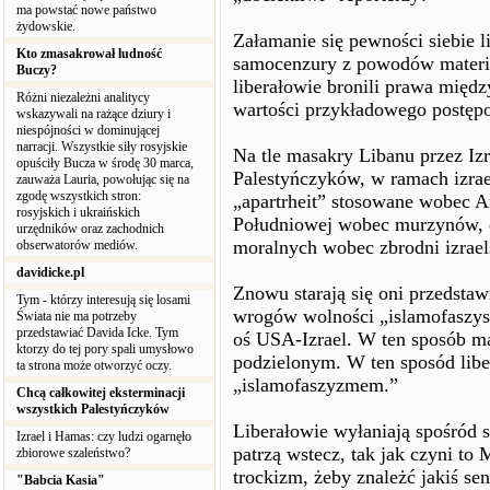
ma powstać nowe państwo
żydowskie.
Załamanie się pewności siebie 
Kto zmasakrował ludność
samocenzury z powodów materia
Buczy?
liberałowie bronili prawa międ
Różni niezależni analitycy
wartości przykładowego postęp
wskazywali na rażące dziury i
niespójności w dominującej
narracji. Wszystkie siły rosyjskie
Na tle masakry Libanu przez Izr
opuściły Bucza w środę 30 marca,
Palestyńczyków, w ramach izrae
zauważa Lauria, powołując się na
zgodę wszystkich stron:
„apartrheit” stosowane wobec A
rosyjskich i ukraińskich
Południowej wobec murzynów, dz
urzędników oraz zachodnich
moralnych wobec zbrodni izrael
obserwatorów mediów.
davidicke.pl
Znowu starają się oni przedstaw
Tym - którzy interesują się losami
wrogów wolności „islamofaszyst
Świata nie ma potrzeby
przedstawiać Davida Icke. Tym
oś USA-Izrael. W ten sposób ma
ktorzy do tej pory spali umysłowo
podzielonym. W ten sposód liber
ta strona może otworzyć oczy.
„islamofaszyzmem.”
Chcą całkowitej eksterminacji
wszystkich Palestyńczyków
Liberałowie wyłaniają spośród 
Izrael i Hamas: czy ludzi ogarnęło
patrzą wstecz, tak jak czyni to
zbiorowe szaleństwo?
trockizm, żeby znależć jakiś sen
"Babcia Kasia"