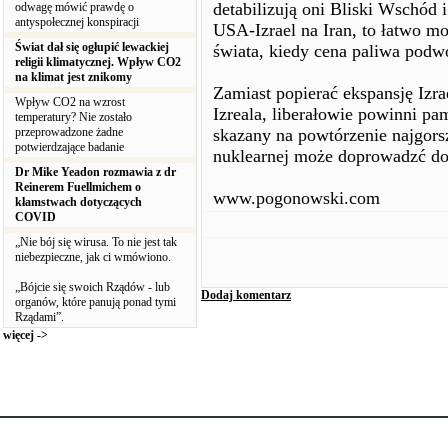
detabilizują oni Bliski Wschód i
odwagę mówić prawdę o
antyspołecznej konspiracji
USA-Izrael na Iran, to łatwo m
Świat dał się ogłupić lewackiej
świata, kiedy cena paliwa podwoi
religii klimatycznej. Wpływ CO2
na klimat jest znikomy
Zamiast popierać ekspansję Izra
Wpływ CO2 na wzrost
Izreala, liberałowie powinni pam
temperatury? Nie zostało
przeprowadzone żadne
skazany na powtórzenie najgors
potwierdzające badanie
nuklearnej może doprowadzć do 
Dr Mike Yeadon rozmawia z dr
Reinerem Fuellmichem o
www.pogonowski.com
kłamstwach dotyczących
COVID
„Nie bój się wirusa. To nie jest tak
niebezpieczne, jak ci wmówiono.
„Bójcie się swoich Rządów - lub
Dodaj komentarz
organów, które panują ponad tymi
Rządami”.
więcej ->