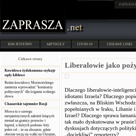
ZAPRASZ
KIM JESTEŚMY
ARTYKUŁY
COVID-19
CIEKAWE LINKI
Ciekawe strony
Liberalowie jako poży
Kowidowa żydokomuna szykuje
sądy kiblowe
Reżim kowidowy Morawieckiego
zamierza wprowadzić "komisarzy
Dlaczego liberałowie-inteligen
politycznych" dla ścigania wolnego
idiotami Izraela? Dlaczego popi
słowa.
zwłaszcza, na Bliskim Wschodz
Chazarskie tajemnice Rosji
popełnianych w Iraku, Libanie 
Mowa tu o szeregu
Izrael? Dlaczego sprawa łamani
mesjanistycznych założeń leżących
niemal na granicy proroctw i
tak mało dyskutowana w prasie?
legend, u których podstaw leży
dyskusjach dotyczących polityk
jeden cel – że na obszarze, gdzie
„dociekliwi” reporterzy?
obecnie toczą się walki na Ukrainie,