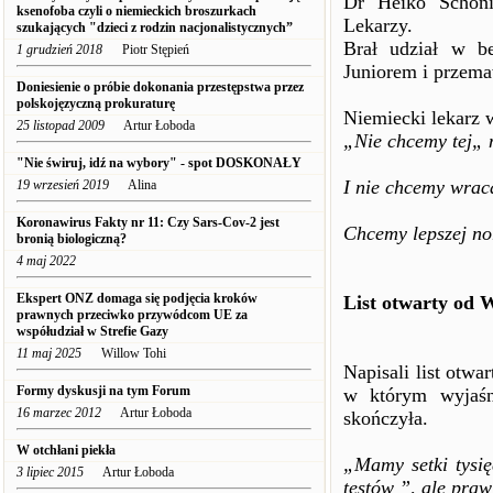
Dr Heiko Schöni
ksenofoba czyli o niemieckich broszurkach
Lekarzy.
szukających "dzieci z rodzin nacjonalistycznych”
Brał udział w b
1 grudzień 2018
Piotr Stępień
Juniorem i przema
Doniesienie o próbie dokonania przestępstwa przez
polskojęzyczną prokuraturę
Niemiecki lekarz w
25 listopad 2009
Artur Łoboda
„Nie chcemy tej„ 
"Nie świruj, idź na wybory" - spot DOSKONAŁY
I nie chcemy wraca
19 wrzesień 2019
Alina
Koronawirus Fakty nr 11: Czy Sars-Cov-2 jest
Chcemy lepszej no
bronią biologiczną?
4 maj 2022
Ekspert ONZ domaga się podjęcia kroków
List otwarty od W
prawnych przeciwko przywódcom UE za
współudział w Strefie Gazy
11 maj 2025
Willow Tohi
Napisali list otwa
Formy dyskusji na tym Forum
w którym wyjaśn
16 marzec 2012
Artur Łoboda
skończyła.
W otchłani piekła
„Mamy setki tysię
3 lipiec 2015
Artur Łoboda
testów ”, ale pra