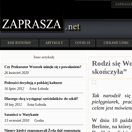
ZAPRASZ
KIM JESTEŚMY
ARTYKUŁY
COVID-19
CIEKAWE LINKI
Inne artykuły
Rodzi się Wo
Czy Prokurator Wrzosek minęła się z powołaniem?
skończyła”
26 kwiecień 2020
Pederaści decydują o polskiej kulturze
16 lipiec 2012
Artur Łoboda
Tak narodził się
Dlaczego chcą wyciągnąć sześciolatków do szkół?
pielęgniarek, pr
18 luty 2012
Artur Łoboda
celem jest mówien
Satanisci w Watykanie
W dniu 10 paździ
13 wrzesień 2010
Goska
Berlinie, na które
Niemcy kiedyś rozpoznawali Żyda dziś rozpoznają