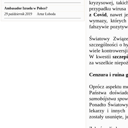
kryzysowej, taki
przypadku wirusa
Ambasador Izraela w Polsce?
z Covid
, nawet j
29 październik 2019
Artur Łoboda
wymazy, których
fałszywie pozyty
Światowy Związe
szczególności o h
wiele kontrowersji
W kwestii
szczep
za wszelkie niepoż
Cenzura i ruina 
Oprócz aspektu m
Państwa doświad
samobójstwa spowo
Ponadto Światowy
lekarzy i innych 
zostały usunięte, j