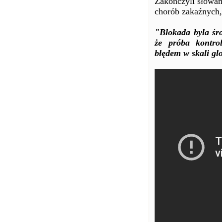
Zakończyli słowam
chorób zakaźnych,
"Blokada była śro
że próba kontro
błędem w skali gl