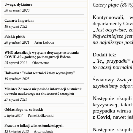
Cztery piąte (80%
Uwaga, dyktatura!
30 wrzesień 2020
Kontynuowali, w
Czwarte Imperium
departamenty Covi
18 styczeń 2022
„Jest oczywiste, 
Najważniejsze jes
Polskie piekło
na najniższym poz
20 grudzień 2021
Artur Łoboda
WHO aktualizuje wytyczne dotyczące testowania
Dodali też:
COVID-19 - godzinę po inauguracji Bidena
„ Te„ przypadki” 
25 styczeń 2021
Obserwator
to raczej normalni
Hołownia : "świat wartości który wyznajemy"
Światowy Związek
19 grudzień 2025
uzyskaliśmy odporn
Minister Zdrowia nie posiada informacji o istnieniu
dowodu naukowego na skuteczność szczepień
Następnie skupil
27 styczeń 2021
kryzysowej, taki
Oddać Bogu to, co Boskie
przypadku wirusa
5 lipiec 2017
Paweł Ziółkowski
z Covid
, nawet je
Prawda o inflacji z lat osiemdziesiątych
Następnie skupil
13 kwiecień 2013
Artur Łoboda