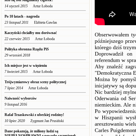
Kto się boi Magdaleny Ogórek?
14 styczeń 2015
Artur Łoboda
Po 10 latach - nagroda
23 listopad 2011
Elzbieta Gawlas
Kaczyński chciałby mu dorównać
Obserwowałem tych
22 czerwiec 2015
Artur Łoboda
późniejszego prze
którego dziś trzym
Polityka obronna Rządu PiS
Doprowadził on 
29 wrzesień 2018
referendum w spra
Ich miejsce jest w więzieniu
Aby znaleźć zagra
7 kwiecień 2015
Artur Łoboda
"Demokratyczna Eu
Można by pomyśle
Trójwymiarowy obraz sceny politycznej
inicjatywy są dopu
7 lipiec 2014
Artur Łoboda
Nic bardziej myln
Oderwania od Ser
Naiwność wyborców
niemieckim. Ale n
9 listopad 2016
Po wypowiedzeniu 
Rafał Trzaskowski z ubeckiej rodziny!
w Hiszpanii wysł
10 lipiec 2020
Zygmunt Jan Prusiński
aresztowaniu wiel
Carles Puigdemont
Dane pokazują, że miliony ludzi są
NIEPEŁNOSPRAWNI z powodu szczepionek