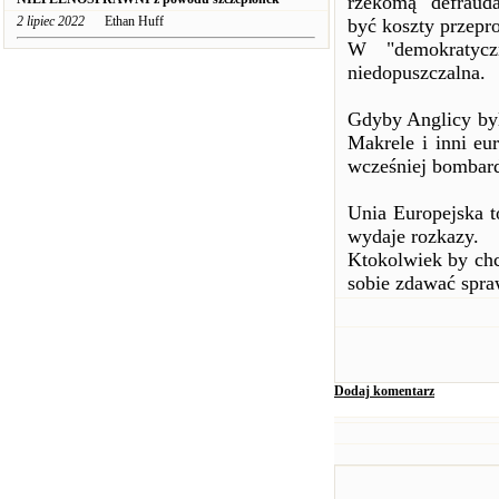
rzekomą "defrauda
2 lipiec 2022
Ethan Huff
być koszty przepr
W "demokratyczn
niedopuszczalna.
Gdyby Anglicy byli
Makrele i inni eu
wcześniej bombard
Unia Europejska t
wydaje rozkazy.
Ktokolwiek by chc
sobie zdawać spra
Dodaj komentarz