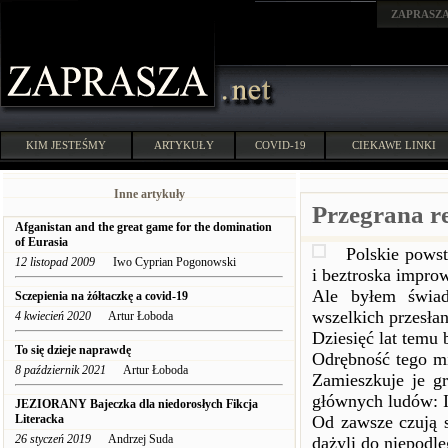
ZAPRASZ
KIM JESTEŚMY
ARTYKUŁY
COVID-19
CIEKAWE LINKI
Inne artykuły
Przegrana re
Afganistan and the great game for the domination
of Eurasia
Polskie pows
12 listopad 2009
Iwo Cyprian Pogonowski
i beztroska improw
Ale byłem świad
Sczepienia na żółtaczkę a covid-19
wszelkich przesła
4 kwiecień 2020
Artur Łoboda
Dziesięć lat temu
To się dzieje naprawdę
Odrębność tego mi
8 październik 2021
Artur Łoboda
Zamieszkuje je g
głównych ludów: I
JEZIORANY Bajeczka dla niedorosłych Fikcja
Literacka
Od zawsze czują s
26 styczeń 2019
Andrzej Suda
dążyli do niepodle