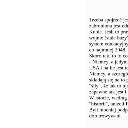
Trzeba spojrzeć j
zabroniona jest e
Kubie. Jeśli to p
wojnie (stałe baz
system edukacyjny
co najmniej 2048.
Skoro tak, to to co
- Niemcy, a jedyn
USA i na ile jest 
Niemcy, a szczegó
składają się na to
"siły", że tak to 
zapewne tak jest i 
W istocie, według 
"historii", aniżeli 
Byli mocniej podp
dofutrowywani.