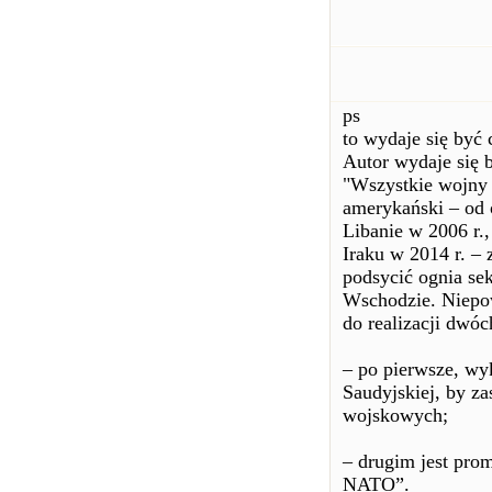
ps
to wydaje się być
Autor wydaje się 
"Wszystkie wojny 
amerykański – od o
Libanie w 2006 r.,
Iraku w 2014 r. –
podsycić ognia se
Wschodzie. Niepow
do realizacji dw
– po pierwsze, wy
Saudyjskiej, by z
wojskowych;
– drugim jest prom
NATO”.