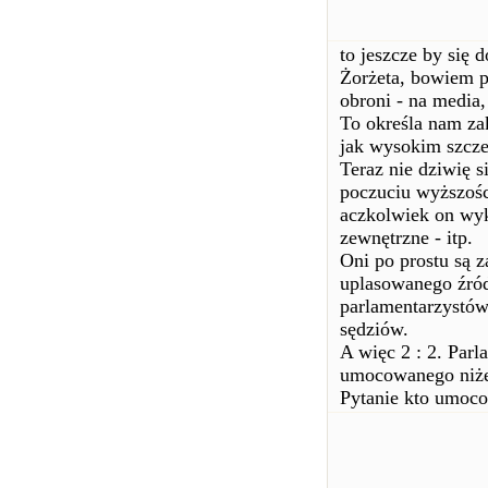
to jeszcze by się 
Żorżeta, bowiem p
obroni - na media
To określa nam za
jak wysokim szcze
Teraz nie dziwię 
poczuciu wyższośc
aczkolwiek on wyk
zewnętrzne - itp.
Oni po prostu są 
uplasowanego źród
parlamentarzystów
sędziów.
A więc 2 : 2. Par
umocowanego niżej
Pytanie kto umoco