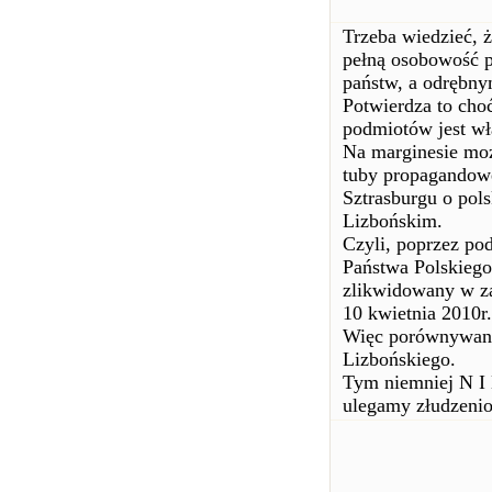
Trzeba wiedzieć, 
pełną osobowość pr
państw, a odrębn
Potwierdza to cho
podmiotów jest wł
Na marginesie mo
tuby propagandowe
Sztrasburgu o pol
Lizbońskim.
Czyli, poprzez po
Państwa Polskiego,
zlikwidowany w za
10 kwietnia 2010r
Więc porównywanie
Lizbońskiego.
Tym niemniej N I K
ulegamy złudzeni