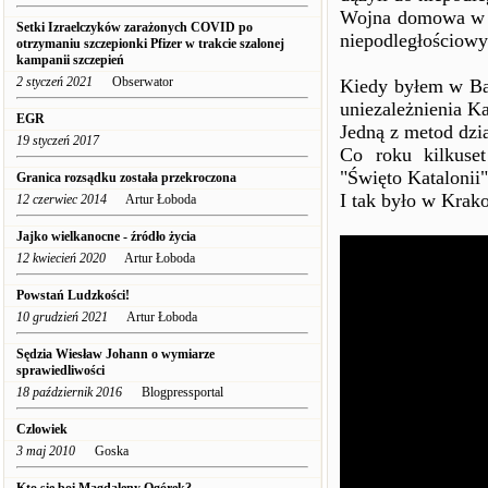
Wojna domowa w H
Setki Izraelczyków zarażonych COVID po
niepodległościowy
otrzymaniu szczepionki Pfizer w trakcie szalonej
kampanii szczepień
2 styczeń 2021
Obserwator
Kiedy byłem w Bar
uniezależnienia Ka
EGR
Jedną z metod dzia
19 styczeń 2017
Co roku kilkuse
"Święto Katalonii"
Granica rozsądku została przekroczona
I tak było w Krak
12 czerwiec 2014
Artur Łoboda
Jajko wielkanocne - źródło życia
12 kwiecień 2020
Artur Łoboda
Powstań Ludzkości!
10 grudzień 2021
Artur Łoboda
Sędzia Wiesław Johann o wymiarze
sprawiedliwości
18 październik 2016
Blogpressportal
Czlowiek
3 maj 2010
Goska