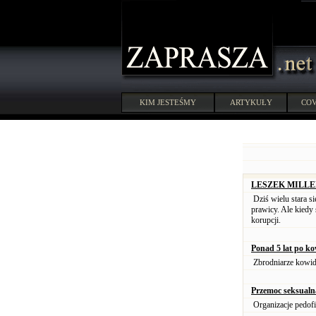
KIM JESTEŚMY
ARTYKUŁY
COV
LESZEK MILLER. N
Dziś wielu stara si
prawicy. Ale kiedy 
korupcji.
Ponad 5 lat po ko
Zbrodniarze kowid
Przemoc seksualn
Organizacje pedofi