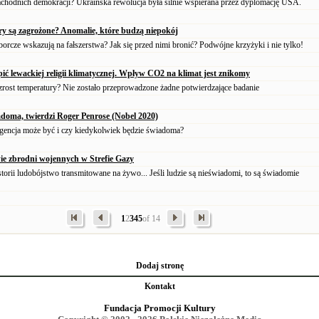
zachodnich demokracji? Ukraińska rewolucja była silnie wspierana przez dyplomację USA.
ry są zagrożone? Anomalie, które budzą niepokój
orcze wskazują na fałszerstwa? Jak się przed nimi bronić? Podwójne krzyżyki i nie tylko!
upić lewackiej religii klimatycznej. Wpływ CO2 na klimat jest znikomy
st temperatury? Nie zostało przeprowadzone żadne potwierdzające badanie
adoma, twierdzi Roger Penrose (Nobel 2020)
igencja może być i czy kiedykolwiek będzie świadoma?
ie zbrodni wojennych w Strefie Gazy
torii ludobójstwo transmitowane na żywo... Jeśli ludzie są nieświadomi, to są świadomie
1
2
3
4
5
of 14
Dodaj stronę
Kontakt
Fundacja Promocji Kultury