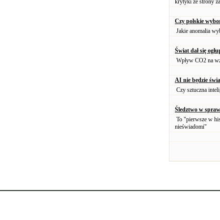
krytyki ze strony 
Czy polskie wybo
Jakie anomalia wyb
Świat dał się ogł
Wpływ CO2 na wzro
AI nie będzie świ
Czy sztuczna intel
Śledztwo w spraw
To "pierwsze w his
nieświadomi"