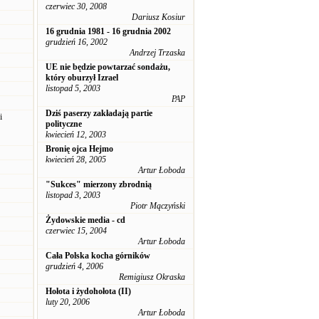
czerwiec 30, 2008
Dariusz Kosiur
16 grudnia 1981 - 16 grudnia 2002
grudzień 16, 2002
Andrzej Trzaska
UE nie będzie powtarzać sondażu,
który oburzył Izrael
listopad 5, 2003
PAP
Dziś paserzy zakładają partie
i
polityczne
kwiecień 12, 2003
Bronię ojca Hejmo
kwiecień 28, 2005
Artur Łoboda
"Sukces" mierzony zbrodnią
listopad 3, 2003
Piotr Mączyński
Żydowskie media - cd
czerwiec 15, 2004
Artur Łoboda
Cała Polska kocha górników
grudzień 4, 2006
Remigiusz Okraska
Hołota i żydohołota (II)
luty 20, 2006
Artur Łoboda