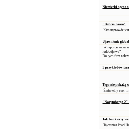
Niemiecki agent na
"Babcia Kasia"
Kim naprawdę jest
Ujawnienie globa
W raporcie oskarża
ludobójstwa”.
Do tych firm nale
5 przykładów izra
Tego nie pokażą 
Śmiertelny atak! Ir
"Norymberga 2" 
Jak bankierzy wc
Tajemnica Pearl Ha