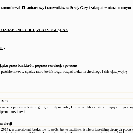
ze zamordowali 15 sanitariuszy i ratowników ze Strefy Gazy i zakopali w nieoznaczonym
O IZRAEL NIE CHCE, ŻEBYŚ OGLĄDAŁ
iny
jątku przez bankierów poprzez rewolucje społeczne
 październikową, upadek muru berlińskiego, rozpad bloku wschodniego i dzisiejszą wojnę
ERCY!
winy z pierwszych stron gazet, szczuły na ludzi, którzy nie dali się zatruć trującą szczepionką
iejącemu kowidowi
ewolucji
014 r. wymordowali bezkarnie 45 osób. Jak to możliwe, że nie usłyszeliśmy żadnych protest