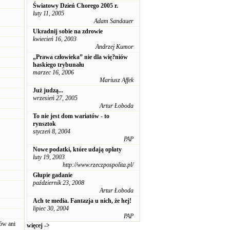
Światowy Dzień Chorego 2005 r.
luty 11, 2005
Adam Sandauer
Ukradnij sobie na zdrowie
kwiecień 16, 2003
Andrzej Kumor
„Prawa człowieka” nie dla wię?niów
haskiego trybunału
marzec 16, 2006
Mariusz Affek
Już judzą...
wrzesień 27, 2005
Artur Łoboda
To nie jest dom wariatów - to
rynsztok
styczeń 8, 2004
PAP
Nowe podatki, które udają opłaty
luty 19, 2003
http://www.rzeczpospolita.pl/
Głupie gadanie
październik 23, 2008
Artur Łoboda
Ach te media. Fantazja u nich, że hej!
lipiec 30, 2004
PAP
ów ani
więcej ->