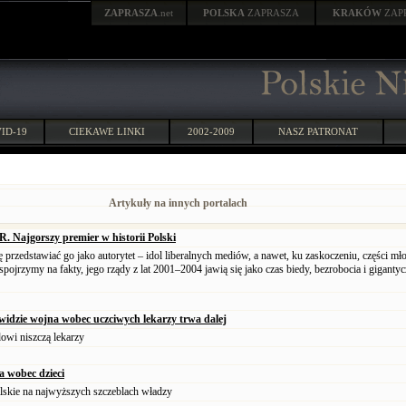
ZAPRASZA
.net
POLSKA
ZAPRASZA
KRAKÓW
ZAP
ID-19
CIEKAWE LINKI
2002-2009
NASZ PATRONAT
Artykuły na innych portalach
ajgorszy premier w historii Polski
ę przedstawiać go jako autorytet – idol liberalnych mediów, a nawet, ku zaskoczeniu, części mł
spojrzymy na fakty, jego rządy z lat 2001–2004 jawią się jako czas biedy, bezrobocia i gigantyc
widzie wojna wobec uczciwych lekarzy trwa dalej
owi niszczą lekarzy
a wobec dzieci
lskie na najwyższych szczeblach władzy