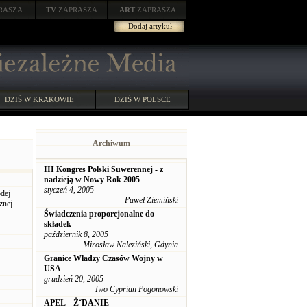
RASZA
TV
ZAPRASZA
ART
ZAPRASZA
Dodaj artykuł
DZIŚ W KRAKOWIE
DZIŚ W POLSCE
Archiwum
III Kongres Polski Suwerennej - z
nadzieją w Nowy Rok 2005
styczeń 4, 2005
odej
Paweł Ziemiński
znej
Świadczenia proporcjonalne do
składek
październik 8, 2005
Mirosław Naleziński, Gdynia
Granice Władzy Czasów Wojny w
USA
grudzień 20, 2005
Iwo Cyprian Pogonowski
APEL – ŻˇDANIE