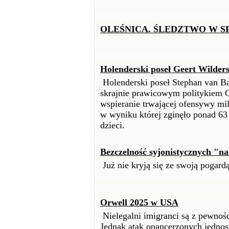
OLEŚNICA. ŚLEDZTWO W S
Holenderski poseł Geert Wilder
Holenderski poseł Stephan van Ba
skrajnie prawicowym politykiem 
wspieranie trwającej ofensywy mili
w wyniku której zginęło ponad 63
dzieci.
Bezczelność syjonistycznych "n
Już nie kryją się ze swoją pogardą
Orwell 2025 w USA
Nielegalni imigranci są z pewno
Jednak atak opancerzonych jednost