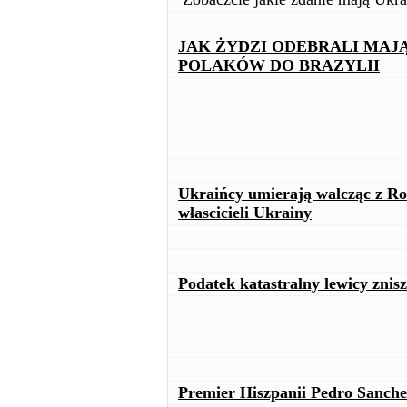
JAK ŻYDZI ODEBRALI MAJĄ
POLAKÓW DO BRAZYLII
Ukraińcy umierają walcząc z Ro
włascicieli Ukrainy
Podatek katastralny lewicy znis
Premier Hiszpanii Pedro Sanche