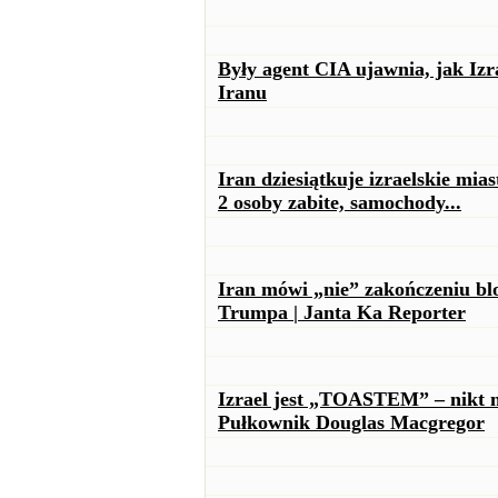
Były agent CIA ujawnia, jak I
Iranu
Iran dziesiątkuje izraelskie mi
2 osoby zabite, samochody...
Iran mówi „nie” zakończeniu bl
Trumpa | Janta Ka Reporter
Izrael jest „TOASTEM” – nikt n
Pułkownik Douglas Macgregor