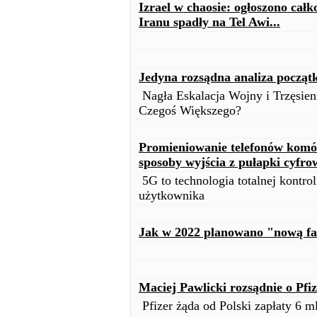
Izrael w chaosie: ogłoszono całk
Iranu spadły na Tel Awi...
Jedyna rozsądna analiza począt
Nagła Eskalacja Wojny i Trzęsie
Czegoś Większego?
Promieniowanie telefonów komór
sposoby wyjścia z pułapki cyfro
5G to technologia totalnej kontrol
użytkownika
Jak w 2022 planowano "nową fa
Maciej Pawlicki rozsądnie o Pfiz
Pfizer żąda od Polski zapłaty 6 ml