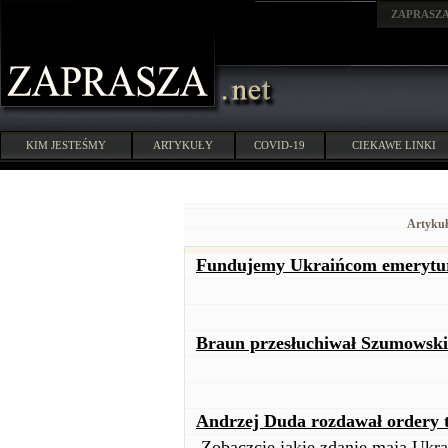
ZAPRASZ
KIM JESTEŚMY
ARTYKUŁY
COVID-19
CIEKAWE LINKI
Artykuł
Fundujemy Ukraińcom emerytury
Braun przesłuchiwał Szumowski
Andrzej Duda rozdawał ordery t
Zobaczcie jakie zdanie mają Ukra