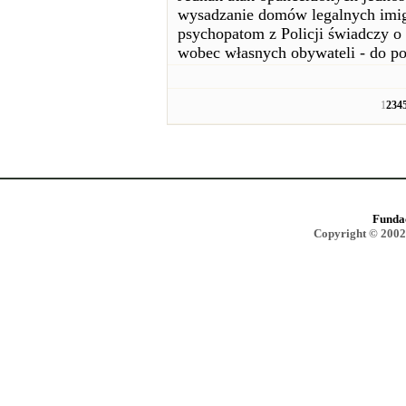
wysadzanie domów legalnych imigr
psychopatom z Policji świadczy o
wobec własnych obywateli - do po
1
2
3
4
Funda
Copyright © 2002