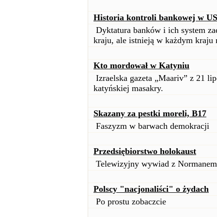
Historia kontroli bankowej w U
Dyktatura banków i ich system zad
kraju, ale istnieją w każdym kraju 
Kto mordował w Katyniu
Izraelska gazeta „Maariv” z 21 li
katyńskiej masakry.
Skazany za pestki moreli, B17
Faszyzm w barwach demokracji
Przedsiębiorstwo holokaust
Telewizyjny wywiad z Normanem 
Polscy "nacjonaliści" o żydach
Po prostu zobaczcie