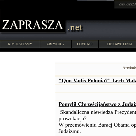
ZAPRASZ
KIM JESTEŚMY
ARTYKUŁY
COVID-19
CIEKAWE LINKI
Artykuł
"Quo Vadis Polonia?" Lech Mak
Pomylił Chrześcijaństwo z Jud
Skandaliczna niewiedza Prezydenta
prowokacja?
W przemówieniu Baracj Obama opi
Judaizmu.