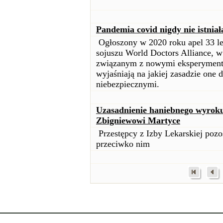
Pandemia covid nigdy nie istniał
Ogłoszony w 2020 roku apel 33 le
sojuszu World Doctors Alliance, w
związanym z nowymi eksperymenta
wyjaśniają na jakiej zasadzie one d
niebezpiecznymi.
Uzasadnienie haniebnego wyroku
Zbigniewowi Martyce
Przestępcy z Izby Lekarskiej pozo
przeciwko nim