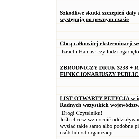
Szkodliwe skutki szczepień dały
występują po pewnym czasie
Chcą całkowitej eksterminacji w
Izrael i Hamas: czy ludzi ogarnęł
ZBRODNICZY DRUK 3238 +
FUNKCJONARIUSZY PUBLI
LIST OTWARTY-PETYCJA w inte
Radnych wszystkich województ
Drogi Czytelniku!
Jeśli chcesz wzmocnić oddziaływan
wysłać takie samo albo podobne pi
osób lub od organizacji.