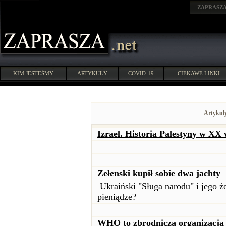
ZAPRASZ
KIM JESTEŚMY
ARTYKUŁY
COVID-19
CIEKAWE LINKI
Artykuł
Izrael. Historia Palestyny w XX 
Zełenski kupił sobie dwa jachty
Ukraiński "Sługa narodu" i jego ż
pieniądze?
WHO to zbrodnicza organizacja t