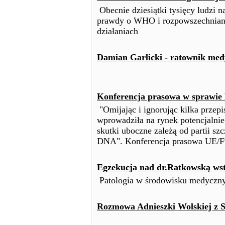
Obecnie dziesiątki tysięcy ludzi 
prawdy o WHO i rozpowszechnianie
działaniach
Damian Garlicki - ratownik me
Konferencja prasowa w sprawie 
"Omijając i ignorując kilka prze
wprowadziła na rynek potencjalnie 
skutki uboczne zależą od partii sz
DNA". Konferencja prasowa UE/Fv
Egzekucja nad dr.Ratkowską ws
Patologia w środowisku medyczn
Rozmowa Adnieszki Wolskiej z 