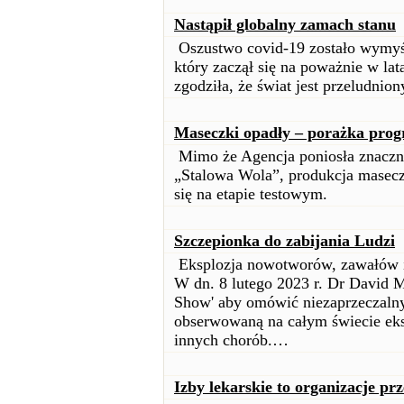
Nastąpił globalny zamach stanu
Oszustwo covid-19 zostało wymyśl
który zaczął się na poważnie w lata
zgodziła, że świat jest przeludnion
Maseczki opadły – porażka prog
Mimo że Agencja poniosła znaczne
„Stalowa Wola”, produkcja masecz
się na etapie testowym.
Szczepionka do zabijania Ludzi
Eksplozja nowotworów, zawałów i
W dn. 8 lutego 2023 r. Dr David M
Show' aby omówić niezaprzeczalny
obserwowaną na całym świecie eks
innych chorób.…
Izby lekarskie to organizacje pr