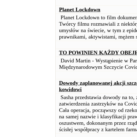
Planet Lockdown
Planet Lockdown to film dokumental
Twórcy filmu rozmawiali z niektór
umysłów na świecie, w tym z epi
prawnikami, aktywistami, mężem s
TO POWINIEN KAŻDY OBEJ
David Martin - Wystąpienie w Par
Międzynarodowym Szczycie Covi
Dowody zaplanowanej akcji szcz
kowidowi
Sasha przedstawia dowody na to, ż
zatwierdzenia zastrzyków na Covi
Cała operacja, począwszy od rzek
na samej nazwie i klasyfikacji pra
oszustwem, dokonanym przez rządy
ścisłej współpracy z kartelem far