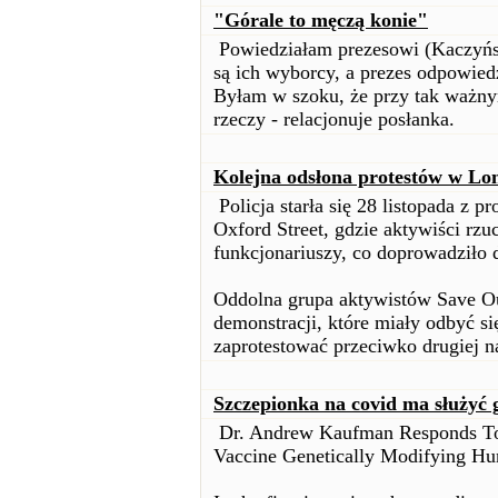
"Górale to męczą konie"
Powiedziałam prezesowi (Kaczyński
są ich wyborcy, a prezes odpowiedz
Byłam w szoku, że przy tak ważn
rzeczy - relacjonuje posłanka.
Kolejna odsłona protestów w Lo
Policja starła się 28 listopada z 
Oxford Street, gdzie aktywiści rzuc
funkcjonariuszy, co doprowadziło 
Oddolna grupa aktywistów Save Ou
demonstracji, które miały odbyć 
zaprotestować przeciwko drugiej n
Szczepionka na covid ma służyć 
Dr. Andrew Kaufman Responds To
Vaccine Genetically Modifying H