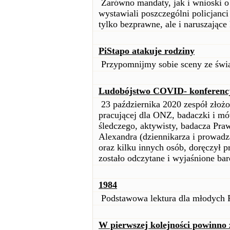
Zarówno mandaty, jak i wnioski o 
wystawiali poszczególni policjanci
tylko bezprawne, ale i naruszające 
PiStapo atakuje rodziny
Przypomnijmy sobie sceny ze świat
Ludobójstwo COVID- konferencj
23 października 2020 zespół złożo
pracującej dla ONZ, badaczki i m
śledczego, aktywisty, badacza Pr
Alexandra (dziennikarza i prowadz
oraz kilku innych osób, doręczył p
zostało odczytane i wyjaśnione bar
1984
Podstawowa lektura dla młodych
W pierwszej kolejności powinno z