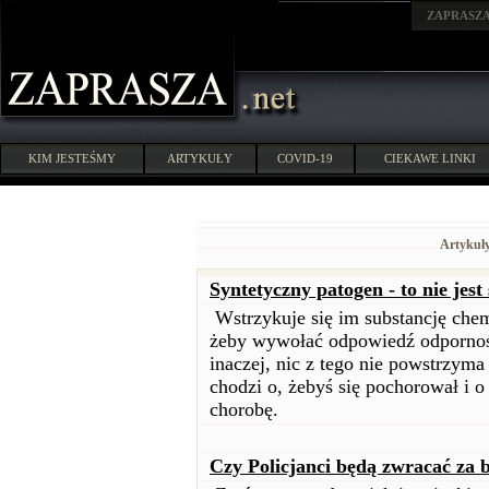
ZAPRASZ
KIM JESTEŚMY
ARTYKUŁY
COVID-19
CIEKAWE LINKI
Artykuły
Syntetyczny patogen - to nie jest
Wstrzykuje się im substancję chem
żeby wywołać odpowiedź odpornoś
inaczej, nic z tego nie powstrzyma
chodzi o, żebyś się pochorował i 
chorobę.
Czy Policjanci będą zwracać za