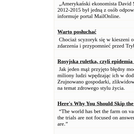
„Amerykański ekonomista David S
2012-2015 był jedną z osób odpowi
informuje portal MailOnline.
Warto posłuchać
Chociaż scyzoryk się w kieszeni o
zdarzenia i przypomnieć przed Tr
Rosyjska ruletka, czyli epidemia
Jak jeden mąż przyjęto błędny m
miliony ludzi wpędzając ich w do
Zrujnowano gospodarki, zlikwidowa
na temat zdrowego stylu życia.
Here's Why You Should Skip the
“The world has bet the farm on vac
the trials are not focused on answ
are.”