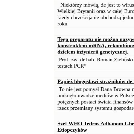
Niektórzy mówią, że jest to wiru
Wielkiej Brytanii oraz w całej Eu
kiedy chrześcijanie obchodzą jedn
roku
Tego preparatu nie można nazyw
konstruktem mRNA, rekombinow
dziełem inżynierii genetycznej.
Prof. zw. dr hab. Roman Zieliński
testach PCR”
Papież błogosławi strażników de 
To nie jest pomysł Dana Browna n
umknęło uwadze mediów w Polsce,
potężnych postaci świata finansów 
rzecz przemiany systemu gospodar
Szef WHO Tedros Adhanom Ghebr
Etiopczyków