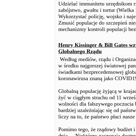
Udzielać immunitetu urzędnikom r
zabójstwo, gwałtu i tortur (Wielka 
Wykorzystać policję, wojsko i naj
Zmusić populacje do szczepień ni
mechanizmy kontroli populacji be
Henry Kissinger & Bill Gates w
Globalnego Rządu
Według mediów, rządu i Organiza
w środku najgorszej światowej pa
świadkami bezprecedensowej globa
koronawirusa znaną jako COVID1
Globalną populację żyjącą w kraj
żyć w ciągłym strachu od 11 wrześ
wolności dla fałszywego poczucia
bardziej uzależniając się od państw
liczy na to, że państwo płaci nasze
Pomimo tego, że rządowy budżet i 
dnia ... Niektórzy zaczynają dostrz