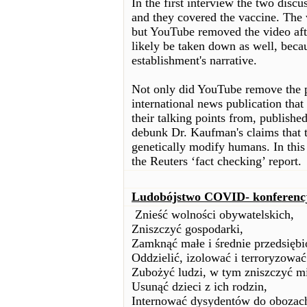
In the first interview the two disc
and they covered the vaccine. The
but YouTube removed the video afte
likely be taken down as well, becau
establishment's narrative.
Not only did YouTube remove the p
international news publication that
their talking points from, publishe
debunk Dr. Kaufman's claims tha
genetically modify humans. In thi
the Reuters ‘fact checking’ report.
Ludobójstwo COVID- konferencj
Znieść wolności obywatelskich,
Zniszczyć gospodarki,
Zamknąć małe i średnie przedsiębi
Oddzielić, izolować i terroryzowa
Zubożyć ludzi, w tym zniszczyć mi
Usunąć dzieci z ich rodzin,
Internować dysydentów do obozach