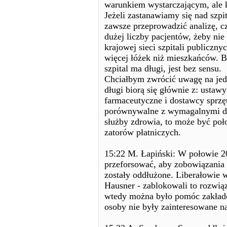
warunkiem wystarczającym, ale
Jeżeli zastanawiamy się nad szpi
zawsze przeprowadzić analizę, cz
dużej liczby pacjentów, żeby nie
krajowej sieci szpitali publiczny
więcej łóżek niż mieszkańców. B
szpital ma długi, jest bez sensu.
Chciałbym zwrócić uwagę na jedn
długi biorą się głównie z: ustaw
farmaceutyczne i dostawcy sprz
porównywalne z wymagalnymi dł
służby zdrowia, to może być poł
zatorów płatniczych.
15:22 M. Łapiński: W połowie 2
przeforsować, aby zobowiązania
zostały oddłużone. Liberałowie w
Hausner - zablokowali to rozwiąza
wtedy można było pomóc zakłado
osoby nie były zainteresowane n