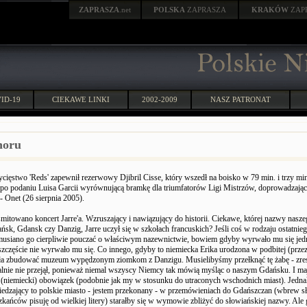
ZAPRASZA
.net
POLSKA
ZAPRASZA
KRAKÓW
ZAP
ID-19
CIEKAWE LINKI
2002-2009
NASZ PATRONAT
noru
cięstwo 'Reds' zapewnił rezerwowy Djibril Cisse, który wszedł na boisko w 79 min. i trzy min
 po podaniu Luisa Garcii wyrównującą bramkę dla triumfatorów Ligi Mistrzów, doprowadzając
- Onet (26 sierpnia 2005).
smitowano koncert Jarre'a. Wzruszający i nawiązujący do historii. Ciekawe, której nazwy nasz
ńsk, Gdansk czy Danzig, Jarre uczył się w szkołach francuskich? Jeśli coś w rodzaju ostatnieg
usiano go cierpliwie pouczać o właściwym nazewnictwie, bowiem gdyby wyrwało mu się jedn
szczęście nie wyrwało mu się. Co innego, gdyby to niemiecka Erika urodzona w podbitej (przez j
ła zbudować muzeum wypędzonym ziomkom z Danzigu. Musielibyśmy przełknąć tę żabę - zres
jalnie nie przejął, ponieważ niemal wszyscy Niemcy tak mówią myśląc o naszym Gdańsku. I ma
(niemiecki) obowiązek (podobnie jak my w stosunku do utraconych wschodnich miast). Jedna
iedzający to polskie miasto - jestem przekonany - w przemówieniach do Gdańszczan (wbrew 
kańców pisuję od wielkiej litery) starałby się w wymowie zbliżyć do słowiańskiej nazwy. Ale