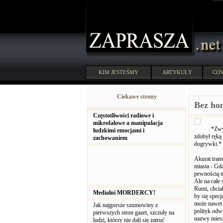
KIM JESTEŚMY
ARTYKUŁY
COV
Ciekawe strony
Bez ho
Częstotliwości radiowe i
mikrofalowe a manipulacja
*Zwy
ludzkimi emocjami i
zdobył ręką
zachowaniem
dogrywki.* 
Akurat tran
miasta - Gda
pewnością m
Ale na całe 
Rumi, chcia
Medialni MORDERCY!
by się spec
może nawet 
Jak najgorsze szumowiny z
polityk odw
pierwszych stron gazet, szczuły na
nazwy miesz
ludzi, którzy nie dali się zatruć