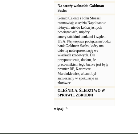
Na straży wolności: Goldman
Sachs
Gerald Celente i John Stossel
rozmawiają z sędzią Napolitano o
różnych, nie do końca jasnych
powiązaniach, między
amerykańskimi bankami i rządem
USA. Największe podejrzenia budzi
bank Goldman Sachs, który ma
dziwną nadreprezentację we
władzach rządowych. Dla
przypomnienia, dodam, że
pracownikiem tego banku jest były
premier RP, Kazimierz
Marcinkiewicz, a bank był
zamieszany w spekulacje na
złotówce.
OLEŚNICA. ŚLEDZTWO W
SPRAWIE ZBRODNI
więcej ->