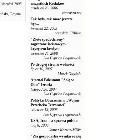
wszystkich Rodaków
 sierpień 2005
grudzień 26, 2006
zaprasza.net
ziński, Gdynia
Tak bylo, tak moze jeszcze
byc...
kwiecień 22, 2003
przesłała Elżbieta
"Złote spadochrony"
zagrożone światowym
kryzysem kredytu
wrzesień 24, 2008
Iwo Cyprian Pogonowski
Po drugiej stronie wolności
lipiec 16, 2007
Marek Olżyński
Arsenał Pakistanu "Solą w
Oku" Izraela
listopad 30, 2007
Iwo Cyprian Pogonowski
Polityka Oburzenia w „Wojnie
Przeciwko Terrorowi”
czerwiec 15, 2006
Iwo Cyprian Pogonowski
USA, Iran – a sprawa polska
maj 8, 2006
Janusz Korwin-Mikke
"Zła gospodarka wynika ze złej