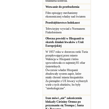
totalitarna kontrola.
Wezwanie do przebudzenia
Film opisujący mechanizmy
ekonomicznej władzy nad światem
Przedsiębiorstwo holokaust
Telewizyjny wywiad z Normanem
Finkelsteinem
Obecna powódź w Hiszpanii to
skutek działań lewaków z Unii
Europejskiej
W 1957 roku w dorzeczu rzeki Turia
przepływającej przez miasto
Walencja w Hiszpanii i która
spowodowała co najmniej 81 ofiar
śmiertelnych.
Ówczesne władze Hiszpanii
zbudowały system zapór, które
miały chronić miasta hiszpańskie.
Za pieniądze z UE lewacy wyburzyli
wiele z tych obiektów, bo były
"nieekologiczne".
Iran mówi „nie” zakończeniu
blokady Cieśniny Ormuz po
przyznaniu się Trumpa | Janta