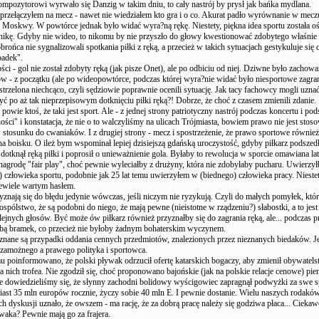
mpozytorowi wyrwało się Danzig w takim dniu, to cały nastrój by prysł jak bańka mydlana.
rzełączyłem na mecz - nawet nie wiedziałem kto gra i o co. Akurat padło wyrównanie w mecz
i Moskwy. W powtórce jednak było widać wyra?ną rękę. Niestety, piękna idea sportu została oś
chnikę. Gdyby nie wideo, to nikomu by nie przyszło do głowy kwestionować zdobytego właśnie 
brońca nie sygnalizowali spotkania piłki z ręką, a przecież w takich sytuacjach gestykuluje się 
padek".
ści - gol nie został zdobyty ręką (jak pisze Onet), ale po odbiciu od niej. Dziwne było zachow
w - z początku (ale po wideopowtórce, podczas której wyra?nie widać było niesportowe zagrani
strzelona niechcąco, czyli sędziowie poprawnie ocenili sytuację. Jak tacy fachowcy mogli uznać
ć po aż tak nieprzepisowym dotknięciu piłki ręką?! Dobrze, że choć z czasem zmienili zdanie.
powie ktoś, że taki jest sport. Ale - z jednej strony patriotyczny nastrój podczas koncertu i 
ności" i konstatacja, że nie o to walczyliśmy na ulicach Trójmiasta, bowiem prawo nie jest stos
 stosunku do cwaniaków. I z drugiej strony - mecz i spostrzeżenie, że prawo sportowe również
na boisku. O ileż bym wspominał lepiej dzisiejszą gdańską uroczystość, gdyby piłkarz podszedł
 dotknął ręką piłki i poprosił o unieważnienie gola. Byłaby to rewolucja w sporcie omawiana lat
nagrodę "fair play", choć pewnie wyleciałby z drużyny, która nie zdobyłaby pucharu. Uwierz
 człowieka sportu, podobnie jak 25 lat temu uwierzyłem w (biednego) człowieka pracy. Nieste
iewiele wartym hasłem.
yznają się do błędu jedynie wówczas, jeśli niczym nie ryzykują. Czyli do małych pomyłek, któ
spólstwo, że są podobni do niego, że mają pewne (nieistotne w rządzeniu?) słabostki, a to jest 
lejnych głosów. Być może ów piłkarz również przyznałby się do zagrania ręką, ale... podczas 
zbą bramek, co przecież nie byłoby żadnym bohaterskim wyczynem.
 znane są przypadki oddania cennych przedmiotów, znalezionych przez nieznanych biedaków. J
zamożnego a prawego polityka i sportowca.
mu poinformowano, że polski pływak odrzucił ofertę katarskich bogaczy, aby zmienił obywatels
 nich trofea. Nie zgodził się, choć proponowano bajońskie (jak na polskie relacje cenowe) pie
e dowiedzieliśmy się, że słynny zachodni bolidowy wyścigowiec zapragnął podwyżki za swe 
miast 35 mln europów rocznie, życzy sobie 40 mln E. I pewnie dostanie. Wielu naszych rodakó
h dyskusji uznało, że owszem - ma rację, że za dobrą pracę należy się godziwa płaca... Ciekawe
waka? Pewnie mają go za frajera.