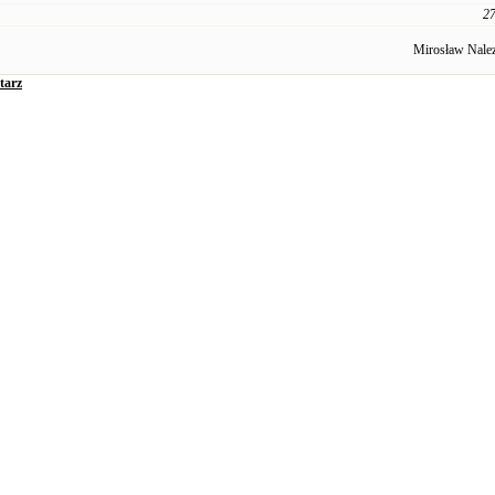
27
Mirosław Nale
tarz