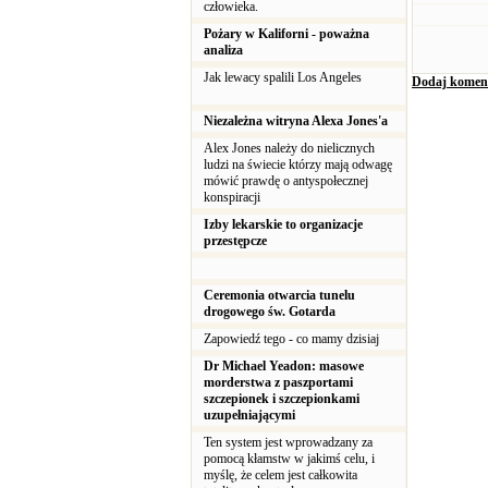
człowieka.
Pożary w Kaliforni - poważna
analiza
Jak lewacy spalili Los Angeles
Dodaj komen
Niezależna witryna Alexa Jones'a
Alex Jones należy do nielicznych
ludzi na świecie którzy mają odwagę
mówić prawdę o antyspołecznej
konspiracji
Izby lekarskie to organizacje
przestępcze
Ceremonia otwarcia tunelu
drogowego św. Gotarda
Zapowiedź tego - co mamy dzisiaj
Dr Michael Yeadon: masowe
morderstwa z paszportami
szczepionek i szczepionkami
uzupełniającymi
Ten system jest wprowadzany za
pomocą kłamstw w jakimś celu, i
myślę, że celem jest całkowita