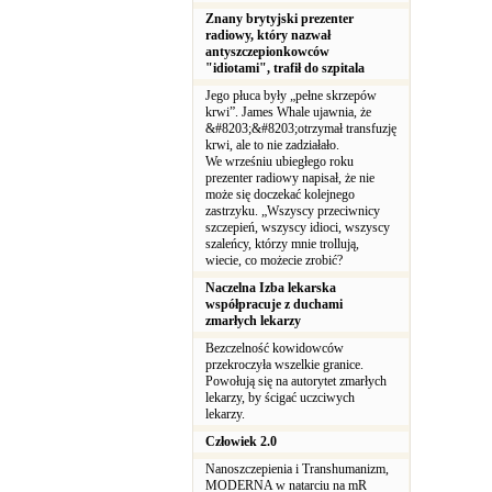
Znany brytyjski prezenter
radiowy, który nazwał
antyszczepionkowców
"idiotami", trafił do szpitala
Jego płuca były „pełne skrzepów
krwi”. James Whale ujawnia, że
&#8203;&#8203;otrzymał transfuzję
krwi, ale to nie zadziałało.
We wrześniu ubiegłego roku
prezenter radiowy napisał, że nie
może się doczekać kolejnego
zastrzyku. „Wszyscy przeciwnicy
szczepień, wszyscy idioci, wszyscy
szaleńcy, którzy mnie trollują,
wiecie, co możecie zrobić?
Naczelna Izba lekarska
współpracuje z duchami
zmarłych lekarzy
Bezczelność kowidowców
przekroczyła wszelkie granice.
Powołują się na autorytet zmarłych
lekarzy, by ścigać uczciwych
lekarzy.
Człowiek 2.0
Nanoszczepienia i Transhumanizm,
MODERNA w natarciu na mR