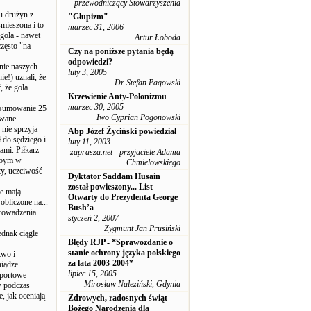
przewodniczący Stowarzyszenia
u drużyn z
"Głupizm"
mieszona i to
marzec 31, 2006
gola - nawet
Artur Łoboda
często "na
Czy na poniższe pytania będą
odpowiedzi?
anie naszych
luty 3, 2005
e!) uznali, że
Dr Stefan Pagowski
, że gola
Krzewienie Anty-Polonizmu
marzec 30, 2005
podsumowanie 25
Iwo Cyprian Pogonowski
owane
 nie sprzyja
Abp Józef Życiński powiedział
 do sędziego i
luty 11, 2003
ami. Piłkarz
zaprasza.net - przyjaciele Adama
yłbym w
Chmielowskiego
ty, uczciwość
Dyktator Saddam Husain
został powieszony... List
re mają
Otwarty do Prezydenta George
obliczone na...
Bush’a
prowadzenia
styczeń 2, 2007
Zygmunt Jan Prusiński
ednak ciągle
Błędy RJP - *Sprawozdanie o
stanie ochrony języka polskiego
two i
za lata 2003-2004*
niądze.
lipiec 15, 2005
sportowe
Mirosław Naleziński, Gdynia
w podczas
, jak oceniają
Zdrowych, radosnych świąt
Bożego Narodzenia dla