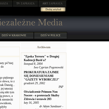
RASZA
TV
ZAPRASZA
ART
ZAPRASZA
Dodaj artykuł
DZIŚ W KRAKOWIE
DZIŚ W POLSCE
Archiwum
"Epoka Terroru" w Drugiej
Kadencji Bush'a?
uty pó?niej
listopad 8, 2004
 do
Iwo Cyprian Pogonowski
PROKURATURA ZAJMIE
SIĘ DONIESIENIAMI
ego pięknego
"GAZETY WYBORCZEJ"
o słowa, to z
grudzień 29, 2002
ak Danzig...
PAP
ej tatusia)
Oświadczenie Primum Non
ztą nikt tym
Nocere - o protestach Służby
ją prawo, a
Zdrowia i ustawie 203
k niemiecki
luty 16, 2005
słownikom,
dr Adam Sandauer -
 gdyby