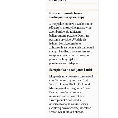
Ka Reporter
Rosja zrujnowała biznes
złodziejom syryjskiej ropy
... rosyjskie lotnictwo wielokrotnie
(60 razy) i niezwykle intensywnie
zbombardowało rakietami
balistycznymi pozycje Daesh na
pustyni syryjskiej..Wydaje się
jednak, że sukcesem było
zniszczenie na pełną skalę zaplecza i
sprzętu handlarzy ropą na terenach
okupowanych przez Turków, na
północnych syryjskich
przedmieściach Aleppo...
Szczepionka do zabijania Ludzi
Eksplozja nowotworów, zawałów i
chorób po zastrzykach na Covid.
W dn. 8 lutego 2023 r. Dr David
Martin gościł w programie 'Stew
Peters Show' aby omówić
niezaprzeczalny związek tzw.
"szczepionek" na Covid z
obserwowaną na całym świecie
eksplozją nowotworów, zawałów
serca i wielu innych chorób.…