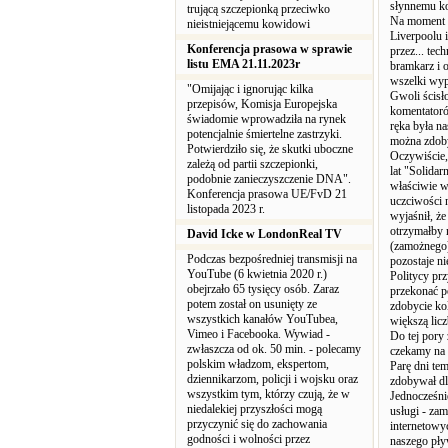
słynnemu ko
trującą szczepionką przeciwko
Na moment p
nieistniejącemu kowidowi
Liverpoolu 
Konferencja prasowa w sprawie
przez... te
listu EMA 21.11.2023r
bramkarz i o
wszelki wy
"Omijając i ignorując kilka
Gwoli ścisło
przepisów, Komisja Europejska
komentatoró
świadomie wprowadziła na rynek
ręka była na
potencjalnie śmiertelne zastrzyki.
można zdoby
Potwierdziło się, że skutki uboczne
Oczywiście, 
zależą od partii szczepionki,
lat "Solidar
podobnie zanieczyszczenie DNA".
właściwie w
Konferencja prasowa UE/FvD 21
uczciwości 
listopada 2023 r.
wyjaśnił, że
otrzymałby 
David Icke w LondonReal TV
(zamożnego)
Podczas bezpośredniej transmisji na
pozostaje n
YouTube (6 kwietnia 2020 r.)
Politycy prz
obejrzało 65 tysięcy osób. Zaraz
przekonać po
potem został on usunięty ze
zdobycie ko
wszystkich kanałów YouTubea,
większą lic
Vimeo i Facebooka. Wywiad -
Do tej pory
zwłaszcza od ok. 50 min. - polecamy
czekamy na 
polskim władzom, ekspertom,
Parę dni te
dziennikarzom, policji i wojsku oraz
zdobywał dla
wszystkim tym, którzy czują, że w
Jednocześni
niedalekiej przyszłości mogą
usługi - za
przyczynić się do zachowania
internetowyc
godności i wolności przez
naszego pły