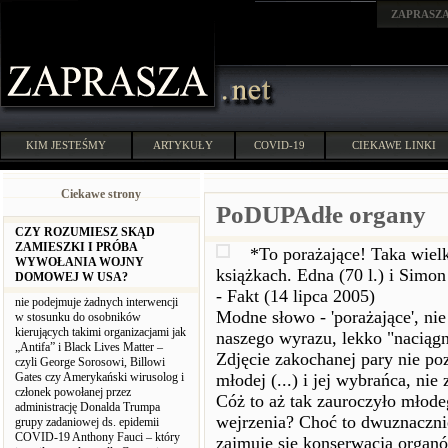
ZAPRASZ
KIM JESTEŚMY
ARTYKUŁY
COVID-19
CIEKAWE LINKI
Ciekawe strony
PoDUPAdłe organy
CZY ROZUMIESZ SKĄD
ZAMIESZKI I PRÓBA
*To porażające! Taka wiel
WYWOŁANIA WOJNY
książkach. Edna (70 l.) i Simon
DOMOWEJ W USA?
- Fakt (14 lipca 2005)
nie podejmuje żadnych interwencji
Modne słowo - 'porażające', nie
w stosunku do osobników
kierujących takimi organizacjami jak
naszego wyrazu, lekko "naciągn
„Antifa” i Black Lives Matter –
Zdjęcie zakochanej pary nie po
czyli George Sorosowi, Billowi
Gates czy Amerykański wirusolog i
młodej (...) i jej wybrańca, nie
członek powołanej przez
Cóż to aż tak zauroczyło młode
administrację Donalda Trumpa
wejrzenia? Choć to dwuznacznie
grupy zadaniowej ds. epidemii
COVID-19 Anthony Fauci – który
zajmuje się konserwacją organ