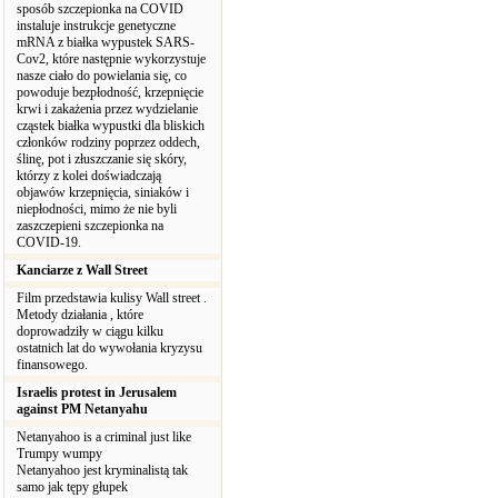
sposób szczepionka na COVID
instaluje instrukcje genetyczne
mRNA z białka wypustek SARS-
Cov2, które następnie wykorzystuje
nasze ciało do powielania się, co
powoduje bezpłodność, krzepnięcie
krwi i zakażenia przez wydzielanie
cząstek białka wypustki dla bliskich
członków rodziny poprzez oddech,
ślinę, pot i złuszczanie się skóry,
którzy z kolei doświadczają
objawów krzepnięcia, siniaków i
niepłodności, mimo że nie byli
zaszczepieni szczepionka na
COVID-19.
Kanciarze z Wall Street
Film przedstawia kulisy Wall street .
Metody działania , które
doprowadziły w ciągu kilku
ostatnich lat do wywołania kryzysu
finansowego.
Israelis protest in Jerusalem
against PM Netanyahu
Netanyahoo is a criminal just like
Trumpy wumpy
Netanyahoo jest kryminalistą tak
samo jak tępy głupek