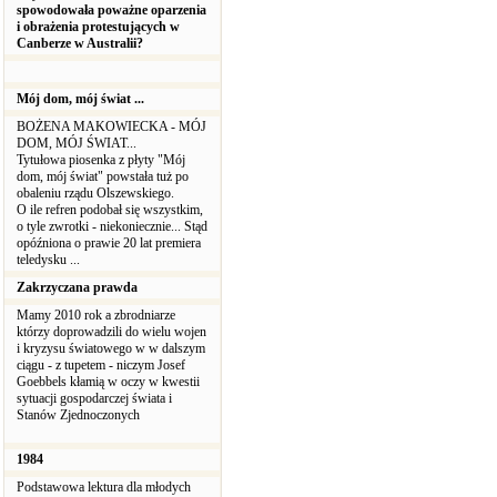
spowodowała poważne oparzenia
i obrażenia protestujących w
Canberze w Australii?
Mój dom, mój świat ...
BOŻENA MAKOWIECKA - MÓJ
DOM, MÓJ ŚWIAT...
Tytułowa piosenka z płyty "Mój
dom, mój świat" powstała tuż po
obaleniu rządu Olszewskiego.
O ile refren podobał się wszystkim,
o tyle zwrotki - niekoniecznie... Stąd
opóźniona o prawie 20 lat premiera
teledysku ...
Zakrzyczana prawda
Mamy 2010 rok a zbrodniarze
którzy doprowadzili do wielu wojen
i kryzysu światowego w w dalszym
ciągu - z tupetem - niczym Josef
Goebbels kłamią w oczy w kwestii
sytuacji gospodarczej świata i
Stanów Zjednoczonych
1984
Podstawowa lektura dla młodych