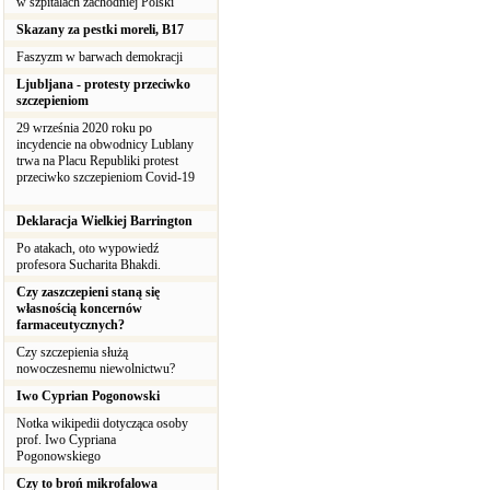
w szpitalach zachodniej Polski
Skazany za pestki moreli, B17
Faszyzm w barwach demokracji
Ljubljana - protesty przeciwko
szczepieniom
29 września 2020 roku po
incydencie na obwodnicy Lublany
trwa na Placu Republiki protest
przeciwko szczepieniom Covid-19
Deklaracja Wielkiej Barrington
Po atakach, oto wypowiedź
profesora Sucharita Bhakdi.
Czy zaszczepieni staną się
własnością koncernów
farmaceutycznych?
Czy szczepienia służą
nowoczesnemu niewolnictwu?
Iwo Cyprian Pogonowski
Notka wikipedii dotycząca osoby
prof. Iwo Cypriana
Pogonowskiego
Czy to broń mikrofalowa