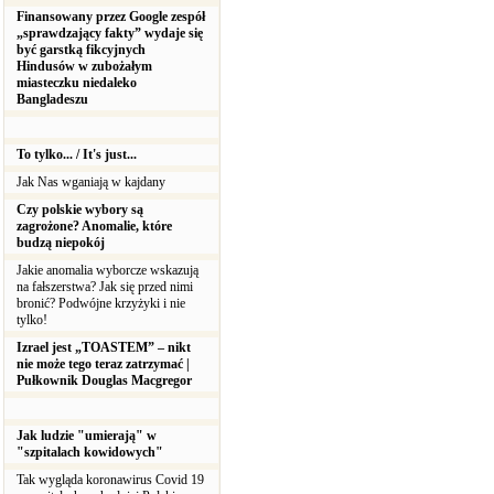
Finansowany przez Google zespół
„sprawdzający fakty” wydaje się
być garstką fikcyjnych
Hindusów w zubożałym
miasteczku niedaleko
Bangladeszu
To tylko... / It's just...
Jak Nas wganiają w kajdany
Czy polskie wybory są
zagrożone? Anomalie, które
budzą niepokój
Jakie anomalia wyborcze wskazują
na fałszerstwa? Jak się przed nimi
bronić? Podwójne krzyżyki i nie
tylko!
Izrael jest „TOASTEM” – nikt
nie może tego teraz zatrzymać |
Pułkownik Douglas Macgregor
Jak ludzie "umierają" w
"szpitalach kowidowych"
Tak wygląda koronawirus Covid 19