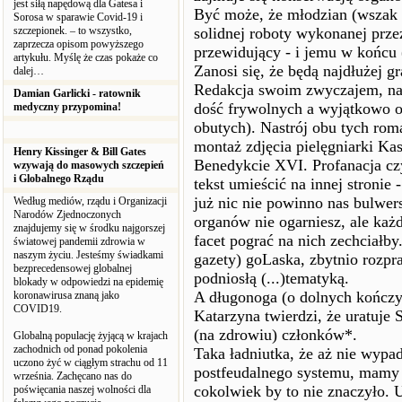
jest siłą napędową dla Gatesa i
Być może, że młodzian (wszak 
Sorosa w sparawie Covid-19 i
szczepionek. – to wszystko,
solidnej roboty wykonanej prze
zaprzecza opisom powyższego
przewidujący - i jemu w końcu (
artykułu. Myślę że czas pokaże co
Zanosi się, że będą najdłużej gr
dalej…
Redakcja swoim zwyczajem, na o
Damian Garlicki - ratownik
dość frywolnych a wyjątkowo o
medyczny przypomina!
obutych). Nastrój obu tych rom
montaż zdjęcia pielęgniarki Kas
Henry Kissinger & Bill Gates
Benedykcie XVI. Profanacja c
wzywają do masowych szczepień
i Globalnego Rządu
tekst umieścić na innej stronie
już nic nie powinno nas bulw
Według mediów, rządu i Organizacji
Narodów Zjednoczonych
organów nie ogarniesz, ale ka
znajdujemy się w środku najgorszej
facet pograć na nich zechciałby
światowej pandemii zdrowia w
naszym życiu. Jesteśmy świadkami
gazety) goLaska, zbytnio rozpr
bezprecedensowej globalnej
podniosłą (...)tematyką.
blokady w odpowiedzi na epidemię
A długonoga (o dolnych kończy
koronawirusa znaną jako
COVID19.
Katarzyna twierdzi, że uratuj
(na zdrowiu) członków*.
Globalną populację żyjącą w krajach
zachodnich od ponad pokolenia
Taka ładniutka, że aż nie wypa
uczono żyć w ciągłym strachu od 11
postfeudalnego systemu, mamy 
września. Zachęcano nas do
cokolwiek by to nie znaczyło. U
poświęcania naszej wolności dla