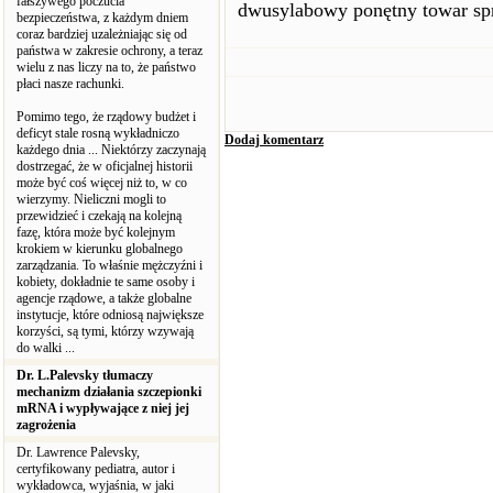
fałszywego poczucia
dwusylabowy ponętny towar sprze
bezpieczeństwa, z każdym dniem
coraz bardziej uzależniając się od
państwa w zakresie ochrony, a teraz
wielu z nas liczy na to, że państwo
płaci nasze rachunki.
Pomimo tego, że rządowy budżet i
deficyt stale rosną wykładniczo
Dodaj komentarz
każdego dnia ... Niektórzy zaczynają
dostrzegać, że w oficjalnej historii
może być coś więcej niż to, w co
wierzymy. Nieliczni mogli to
przewidzieć i czekają na kolejną
fazę, która może być kolejnym
krokiem w kierunku globalnego
zarządzania. To właśnie mężczyźni i
kobiety, dokładnie te same osoby i
agencje rządowe, a także globalne
instytucje, które odniosą największe
korzyści, są tymi, którzy wzywają
do walki ...
Dr. L.Palevsky tłumaczy
mechanizm działania szczepionki
mRNA i wypływające z niej jej
zagrożenia
Dr. Lawrence Palevsky,
certyfikowany pediatra, autor i
wykładowca, wyjaśnia, w jaki