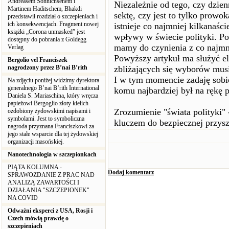
Andreasem Sönnichsenem i
Niezależnie od tego, czy dzienn
Martinem Haditschem, Bhakdi
sektę, czy jest to tylko prowo
przedstawił rozdział o szczepieniach i
ich konsekwencjach. Fragment nowej
istnieje co najmniej kilkanaści
książki „Corona unmasked” jest
wpływy w świecie polityki. P
dostępny do pobrania z Goldegg
mamy do czynienia z co najmn
Verlag
Powyższy artykuł ma służyć eli
Bergolio vel Franciszek
nagrodzony przez B’nai B’rith
zbliżających się wyborów musi
I w tym momencie zadaję sobie
Na zdjęciu poniżej widzimy dyrektora
generalnego B’nai B’rith International
komu najbardziej był na rękę 
Daniela S. Mariaschina, który wręcza
papieżowi Bergoglio złoty kielich
Zrozumienie "świata polityki" 
ozdobiony żydowskimi napisami i
symbolami. Jest to symboliczna
kluczem do bezpiecznej przysz
nagroda przyznana Franciszkowi za
jego stałe wsparcie dla tej żydowskiej
organizacji masońskiej.
Nanotechnologia w szczepionkach
PIĄTA KOLUMNA -
Dodaj komentarz
SPRAWOZDANIE Z PRAC NAD
ANALIZĄ ZAWARTOŚCI I
DZIAŁANIA "SZCZEPIONEK"
NA COVID
Odważni eksperci z USA, Rosji i
Czech mówią prawdę o
szczepieniach