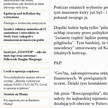
zlikwidowano całe branże,
przekreślono cały dorobek na temat
Podczas ostatnich wyborów p
zdrowego stylu życia.
tym masonem który już był - i 
Egzekucja nad dr.Ratkowską
pokazał swojego ja.
wstrzymana
Patologia w środowisku medycznym
Dopóki ludzie będą tylko "pil
Izraelscy żołnierze zamordowali 15
ochłap rzucony przez politykó
sanitariuszy i ratowników ze
Strefy Gazy i zakopali w
"światem rządzić będzie pomi
nieoznaczonym masowym grobie
półgłówka". Tym bardziej, że 
zawodowy" umocowany od Kapi
Izrael jest „TOASTEM” – nikt nie
lokalnych kończąc.
może tego teraz zatrzymać |
Pułkownik Douglas Macgregor
PAP:
Covid to operacja wojskowa
"Gro?na, zakonspirowana sekta 
Nowa holenderska minister zdrowia
finansowych. W powiązanych z 
wyznaje: „Musimy wykonywać
uczeni. Dzięki tym kontaktom 
rozkazy NATO, USA i NCTV; Covid
to operacja wojskowa”
Jak pisze "Rzeczpospolita", dzi
Strzeżcie się Obamy
należy do najbardziej tajemnic
Kto naprawdę stoi za Barakiem
działających obecnie w Polsce
Obamą?