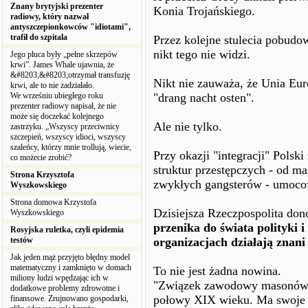
Znany brytyjski prezenter
Konia Trojańskiego.
radiowy, który nazwał
antyszczepionkowców "idiotami",
trafił do szpitala
Przez kolejne stulecia pobudo
nikt tego nie widzi.
Jego płuca były „pełne skrzepów
krwi”. James Whale ujawnia, że
&#8203;&#8203;otrzymał transfuzję
Nikt nie zauważa, że Unia Eur
krwi, ale to nie zadziałało.
We wrześniu ubiegłego roku
"drang nacht osten".
prezenter radiowy napisał, że nie
może się doczekać kolejnego
Ale nie tylko.
zastrzyku. „Wszyscy przeciwnicy
szczepień, wszyscy idioci, wszyscy
szaleńcy, którzy mnie trollują, wiecie,
Przy okazji "integracji" Polsk
co możecie zrobić?
struktur przestępczych - od m
Strona Krzysztofa
zwykłych gangsterów - umocow
Wyszkowskiego
Strona domowa Krzystofa
Dzisiejsza Rzeczpospolita dono
Wyszkowskiego
przenika do świata polityki 
Rosyjska ruletka, czyli epidemia
testów
organizacjach działają znani 
Jak jeden mąż przyjęto błędny model
matematyczny i zamknięto w domach
To nie jest żadna nowina.
miliony ludzi wpędzając ich w
"Związek zawodowy masonów" 
dodatkowe problemy zdrowotne i
połowy XIX wieku. Ma swoje w
finansowe. Zrujnowano gospodarki,