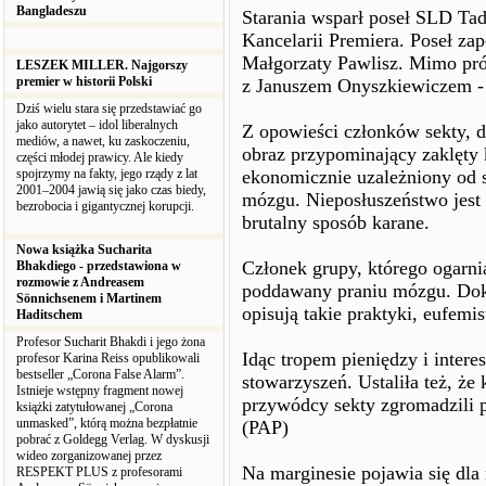
Bangladeszu
Starania wsparł poseł SLD Tad
Kancelarii Premiera. Poseł za
Małgorzaty Pawlisz. Mimo pró
LESZEK MILLER. Najgorszy
premier w historii Polski
z Januszem Onyszkiewiczem - 
Dziś wielu stara się przedstawiać go
jako autorytet – idol liberalnych
Z opowieści członków sekty, d
mediów, a nawet, ku zaskoczeniu,
obraz przypominający zaklęty kr
części młodej prawicy. Ale kiedy
spojrzymy na fakty, jego rządy z lat
ekonomicznie uzależniony od s
2001–2004 jawią się jako czas biedy,
mózgu. Nieposłuszeństwo jest 
bezrobocia i gigantycznej korupcji.
brutalny sposób karane.
Nowa książka Sucharita
Członek grupy, którego ogarnia
Bhakdiego - przedstawiona w
rozmowie z Andreasem
poddawany praniu mózgu. Doku
Sönnichsenem i Martinem
opisują takie praktyki, eufem
Haditschem
Profesor Sucharit Bhakdi i jego żona
Idąc tropem pieniędzy i interes
profesor Karina Reiss opublikowali
bestseller „Corona False Alarm”.
stowarzyszeń. Ustaliła też, że
Istnieje wstępny fragment nowej
przywódcy sekty zgromadzili p
książki zatytułowanej „Corona
unmasked”, którą można bezpłatnie
(PAP)
pobrać z Goldegg Verlag. W dyskusji
wideo zorganizowanej przez
Na marginesie pojawia się dla 
RESPEKT PLUS z profesorami