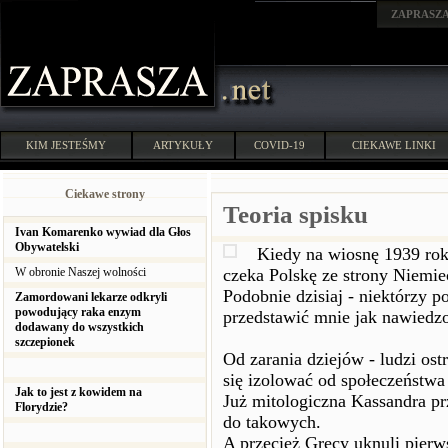
ZAPRASZ
KIM JESTEŚMY
ARTYKUŁY
COVID-19
CIEKAWE LINKI
Ciekawe strony
Teoria spisku
Ivan Komarenko wywiad dla Głos
Obywatelski
Kiedy na wiosnę 1939 rok
W obronie Naszej wolności
czeka Polskę ze strony Niemie
Podobnie dzisiaj - niektórzy p
Zamordowani lekarze odkryli
powodujący raka enzym
przedstawić mnie jak nawiedzo
dodawany do wszystkich
szczepionek
Od zarania dziejów - ludzi os
się izolować od społeczeństwa
Jak to jest z kowidem na
Już mitologiczna Kassandra pr
Florydzie?
do takowych.
A przecież Grecy uknuli pierw