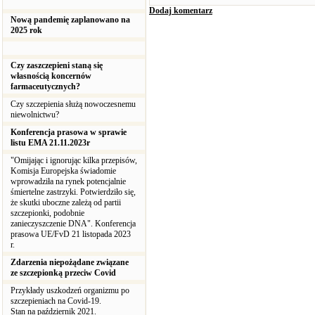
Dodaj komentarz
Nową pandemię zaplanowano na
2025 rok
Czy zaszczepieni staną się
własnością koncernów
farmaceutycznych?
Czy szczepienia służą nowoczesnemu
niewolnictwu?
Konferencja prasowa w sprawie
listu EMA 21.11.2023r
"Omijając i ignorując kilka przepisów,
Komisja Europejska świadomie
wprowadziła na rynek potencjalnie
śmiertelne zastrzyki. Potwierdziło się,
że skutki uboczne zależą od partii
szczepionki, podobnie
zanieczyszczenie DNA". Konferencja
prasowa UE/FvD 21 listopada 2023
r.
Zdarzenia niepożądane związane
ze szczepionką przeciw Covid
Przykłady uszkodzeń organizmu po
szczepieniach na Covid-19.
Stan na październik 2021.