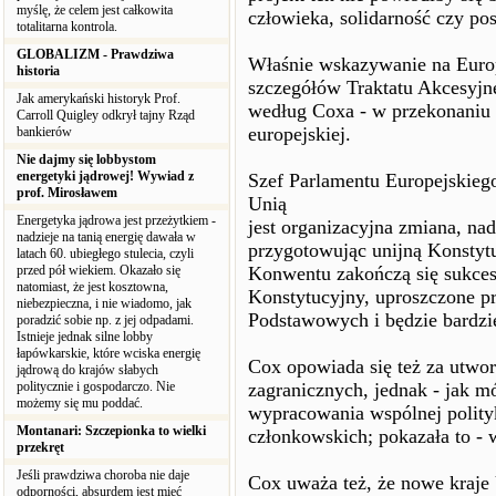
myślę, że celem jest całkowita
człowieka, solidarność czy po
totalitarna kontrola.
GLOBALIZM - Prawdziwa
Właśnie wskazywanie na Europ
historia
szczegółów Traktatu Akcesyjn
Jak amerykański historyk Prof.
według Coxa - w przekonaniu s
Carroll Quigley odkrył tajny Rząd
europejskiej.
bankierów
Nie dajmy się lobbystom
energetyki jądrowej! Wywiad z
Szef Parlamentu Europejskieg
prof. Mirosławem
Unią
Energetyka jądrowa jest przeżytkiem -
jest organizacyjna zmiana, na
nadzieje na tanią energię dawała w
przygotowując unijną Konstytuc
latach 60. ubiegłego stulecia, czyli
przed pół wiekiem. Okazało się
Konwentu zakończą się sukces
natomiast, że jest kosztowna,
Konstytucyjny, uproszczone 
niebezpieczna, i nie wiadomo, jak
Podstawowych i będzie bardzi
poradzić sobie np. z jej odpadami.
Istnieje jednak silne lobby
łapówkarskie, które wciska energię
Cox opowiada się też za utwor
jądrową do krajów słabych
politycznie i gospodarczo. Nie
zagranicznych, jednak - jak mó
możemy się mu poddać.
wypracowania wspólnej polityk
Montanari: Szczepionka to wielki
członkowskich; pokazała to - w
przekręt
Jeśli prawdziwa choroba nie daje
Cox uważa też, że nowe kraje
odporności, absurdem jest mieć