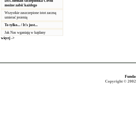
Dr.Coleman szczepionka Covid
możne zabić każdego
Wszystkie zaszczepione istot zaczną
umierać jesienią
To tylko... / It's just...
Jak Nas wganiają w kajdany
więcej ->
Funda
Copyright © 2002