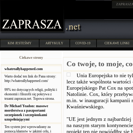
ZAPRASZ
KIM JESTEŚMY
ARTYKUŁY
COVID-19
CIEKAWE LINKI
Ciekawe strony
Co twoje, to moje, co
whatreallyhappened.com
Unia Europejska to nie tyl
Warto dodać ten link do Pana strony:
http://whatreallyhappened.com/
lecz także wspólnota wartości
Europejskiego Pat Cox na spo
99% tez dotyczących religii, polityki i
Natolinie. Cox, który przebyw
ekonomii i filozofii się pokrywa z
tezami zaprasza.net. Topowa strona.
m.in. w inauguracji kampanii 
Kwaśniewskiego.
Dr Michael Yeadon: masowe
morderstwa z paszportami
szczepionek i szczepionkami
"UE jest jednym z najbardziej
uzupełniającymi
na naszym starym kontynencie"
Ten system jest wprowadzany za
projekt ten nie powiódłby się 
pomocą kłamstw w jakimś celu, i