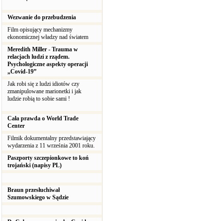
Wezwanie do przebudzenia
Film opisujący mechanizmy
ekonomicznej władzy nad światem
Meredith Miller - Trauma w
relacjach ludzi z rządem.
Psychologiczne aspekty operacji
„Covid-19”
Jak robi się z ludzi idiotów czy
zmanipulowane marionetki i jak
ludzie robią to sobie sami !
Cała prawda o World Trade
Center
Filmik dokumentalny przedstawiający
wydarzenia z 11 września 2001 roku.
Paszporty szczepionkowe to koń
trojański (napisy PL)
Braun przesłuchiwał
Szumowskiego w Sądzie