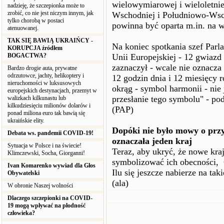
wielowymiarowej i wieloletnie
nadzieję, że szczepionka może to
zrobić, co nie jest niczym innym, jak
Wschodniej i Południowo-Wschod
tylko chorobą w postaci
powinna być oparta m.in. na 
atenuowanej.
TAK SIĘ BAWIĄ UKRAIŃCY -
Na koniec spotkania szef Parl
KORUPCJA źródłem
BOGACTWA?
Unii Europejskiej - 12 gwiazd
zaznaczył - wcale nie oznacza
Bardzo drogie auta, prywatne
odrzutowce, jachty, helikoptery i
12 godzin dnia i 12 miesięcy 
nieruchomości w luksusowych
okrąg - symbol harmonii - nie j
europejskich destynacjach, przemyt w
przesłanie tego symbolu" - po
walizkach kilkunastu lub
kilkudziesięciu milionów dolarów i
(PAP)
ponad miliona euro tak bawią się
ukraińskie elity.
Dopóki nie było mowy o prz
Debata ws. pandemii COVID-19!
oznaczała jeden kraj
Sytuacja w Polsce i na świecie!
Teraz, aby ukryć, że nowe kra
Klimczewski, Socha, Giorganni!
symbolizować ich obecności, 
Ivan Komarenko wywiad dla Głos
Ilu się jeszcze nabierze na ta
Obywatelski
(ala)
W obronie Naszej wolności
Dlaczego szczepionki na COVID-
19 mogą wpływać na płodność
człowieka?